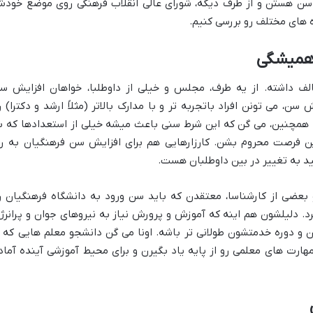
سن هستن و از طرف دیگه، شورای عالی انقلاب فرهنگی روی موضع خود
ه های مختلف رو بررسی کنیم.
 همیشگی
ف داشته. از یه طرف،
مجلس
و خیلی از داوطلبا، خواهان
افزایش س
ن، می تونن افراد باتجربه تر و با مدارک بالاتر (مثلاً ارشد و دکترا) ر
 همچنین، می گن که این شرط سنی باعث میشه خیلی از استعدادها که ب
این فرصت محروم بشن. کارزارهایی هم برای
افزایش سن فرهنگیان
به را
ید به تغییر در بین داوطلبان هست.
بعضی از کارشناسا، معتقدن که باید
سن ورود به دانشگاه فرهنگیان
ر
نیروهای جوان و پرانرژ
و دوره خدمتشون طولانی تر باشه. اونا می گن دانشجو معلم هایی که ا
هارت های معلمی رو از پایه یاد بگیرن و برای محیط آموزشی آینده آماد