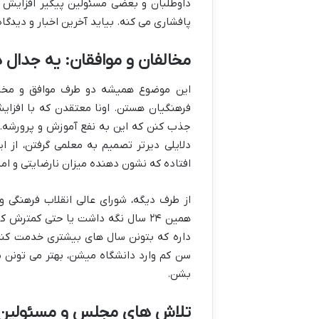
داوطلبان و بعضی مسئولین پیگیر افزایش 
پافشاری می کنه. بیاید آخرین اخبار و دیدگا
مخالفان و موافقان: یه جدال
این موضوع همیشه دو طرف موافق و مخال
فرهنگیان
هستن. اونا معتقدن که با افزایش س
جذب کنن که این به نفع آموزش و پرورشه.
دلایلی دیرتر تصمیم به معلمی گرفتن، از 
افتاده که نشون دهنده میزان نارضایتی و ام
از طرف دیگه،
شورای عالی انقلاب فرهنگی
و 
همین ۲۴ سال نگه داشت یا حتی کمترش کرد. دلیلشون هم اینه که آموزش و پرورش نیاز به
داره که بتونن سال های بیشتری خدمت کنن 
سن کم وارد دانشگاه میشن، بهتر می تونن م
بشن.
تلاش های مجلس و مسئولین