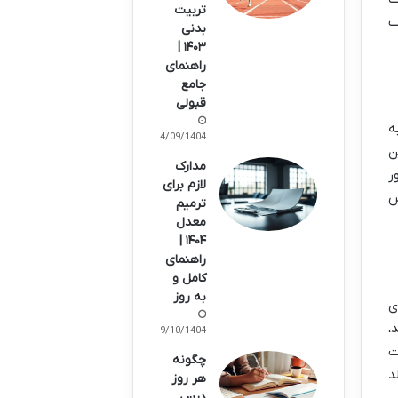
تربیت
ب
بدنی
۱۴۰۳ |
راهنمای
جامع
قبولی
ه
14/09/1404
ن. این
مدارک
ور
لازم برای
ازش
ترمیم
معدل
۱۴۰۴ |
راهنمای
کامل و
به روز
ای
بشید،
09/10/1404
ت
چگونه
د
هر روز
درس