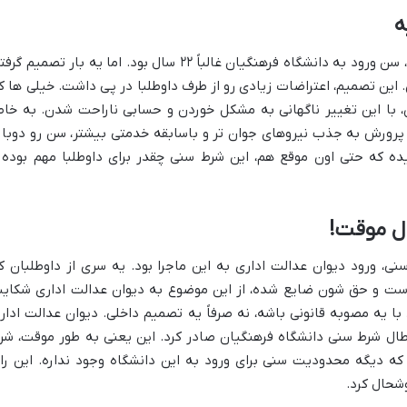
ه
سن ورود به دانشگاه فرهنگیان
غالباً ۲۲ سال بود. اما یه بار تصمیم گرف
۲ سال در نظر بگیرن. این تصمیم، اعتراضات زیادی رو از طرف داوطلبا در پی داشت. خیلی ها 
 کرده بودن، با این تغییر ناگهانی به مشکل خوردن و حسابی ناراحت شدن. به خاط
پرورش به جذب نیروهای جوان تر و باسابقه خدمتی بیشتر، سن رو دوبار
نشون میده که حتی اون موقع هم، این شرط سنی چقدر برای داوطلبا مهم بوده 
ال موقت!
سنی، ورود
دیوان عدالت اداری
به این ماجرا بود. یه سری از داوطلبان ک
ت و حق شون ضایع شده، از این موضوع به دیوان عدالت اداری شکای
با یه
مصوبه قانونی
باشه، نه صرفاً یه تصمیم داخلی. دیوان عدالت ادار
بطال شرط سنی دانشگاه فرهنگیان
صادر کرد. این یعنی به طور موقت، شر
ه دیگه محدودیت سنی برای ورود به این دانشگاه وجود نداره. این را
شحال کرد.