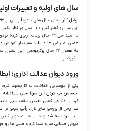
سال های اولیه و تغییرات اولی
اوایل کار، یعنی سال های حدوداً پیش از ۹۶،
این سن رو کمتر کنن و ۰
با امید سن ۲۲ سال برنامه ریزی
همین اعتراض ها و شاید هم نیاز آموزش و 
به همون ۲۲ سال برگردوندن. این 
تاثیرگذار.
ورود دیوان عدالت اداری: ابط
یکی از مهمترین اتفاقات تو تاریخچه شرط 
احساس می کردن این
شرط سنی ناعادلانه
اس
کردن. اونا می گفتن تعیین سقف سنی، باید 
هم پس از بررسی های لازم،
رأیی مبنی بر ا
سنی برداشته شد و خیلی ها امیدوار شدن ک
دیوان حسابی سر و صدا کرد و خیلی ها رو خو