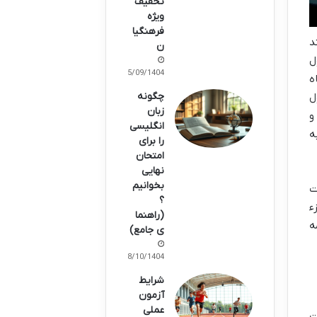
تخفیف
ویژه
فرهنگیا
د
ن
ل
15/09/1404
ه
چگونه
ل
زبان
و
انگلیسی
ه
را برای
امتحان
نهایی
بخوانیم
ت
؟
ء
(راهنما
ه
ی جامع)
08/10/1404
شرایط
آزمون
عملی
ت