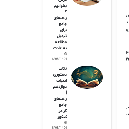
بخوانیم
؟ –
ن
راهنمای
لد
جامع
و
برای
تبدیل
مطالعه
به عادت
ع
هم اینه که تو اول مهرماه همون سالی که قراره دانشجو بشید، سنتون از ۲۴
16/08/1404
نکات
دستوری
ادبیات
دوازدهم
|
راهنمای
جامع
 سال باشه. در
گرامر
،
کنکور
08/08/1404