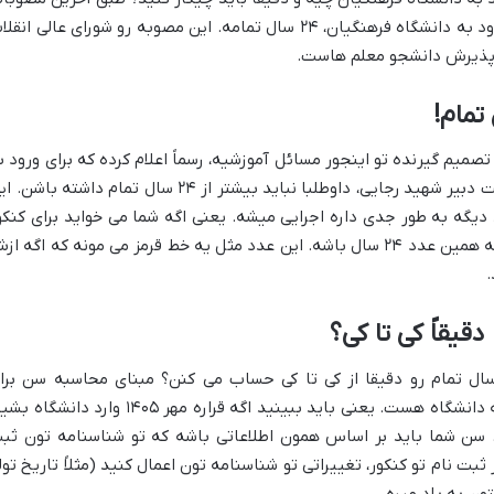
د به دانشگاه فرهنگیان
، ۲۴ سال تمامه. این مصوبه رو شورای عالی انقلا
 پذیرش دانشجو معلم هاست.
 تصمیم گیرنده تو اینجور مسائل آموزشیه، رسماً اعلام کرده که برای ورود ب
دانشگاه فرهنگیان و همچنین دانشگاه تربیت دبیر شهید رجایی، داوطلبا نباید بیشتر از ۲۴ سال تمام داشته باش
سال تحصیلی ۱۴۰۴-۱۴۰۳ به بعد دیگه به طور جدی داره اجرایی میشه. یعنی اگه شما می خواید برای کنک
فرهنگیان ۱۴۰۵ اقدام کنید، باید حواستون به همین عدد ۲۴ سال باشه. این عدد مثل یه خط قرمز می مونه که اگه 
.
یقاً کی تا کی؟
د براتون سوال پیش بیاد که این ۲۴ سال تمام رو دقیقا از کی تا کی حساب می کنن؟ مبنای محاسبه سن بر
 دانشگاه
هست. یعنی باید ببینید اگه قراره مهر ۱۴۰۵ وارد دانشگاه 
چند سالتون میشه. سن شما باید بر اساس همون اطلاعاتی باشه که تو شناسنامه تون ثب
 ثبت نام تو کنکور، تغییراتی تو شناسنامه تون اعمال کنید (مثلاً تاریخ تول
ون به باد میره.