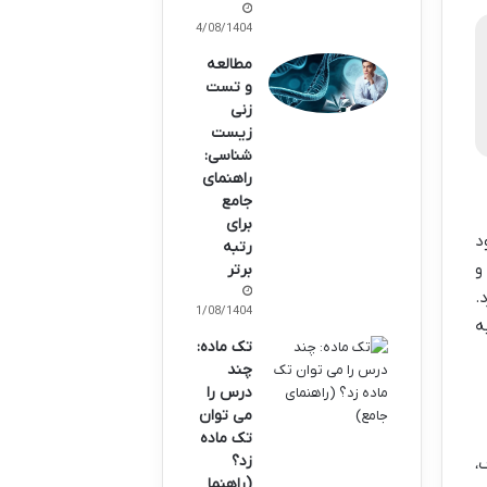
04/08/1404
مطالعه
و تست
زنی
زیست
شناسی:
راهنمای
جامع
برای
د
رتبه
برتر
.
01/08/1404
ه
تک ماده:
چند
درس را
می توان
تک ماده
زد؟
،
(راهنما