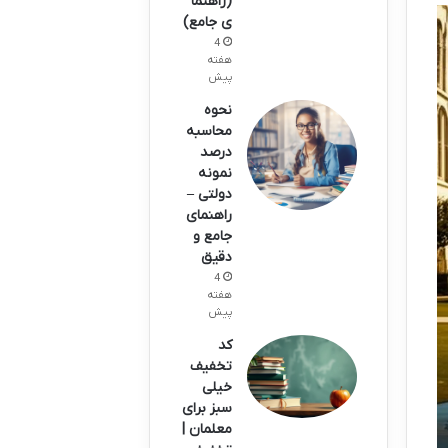
(راهنما
ی جامع)
4
هفته
پیش
نحوه
محاسبه
درصد
نمونه
دولتی –
راهنمای
جامع و
دقیق
4
هفته
پیش
کد
تخفیف
خیلی
سبز برای
معلمان |