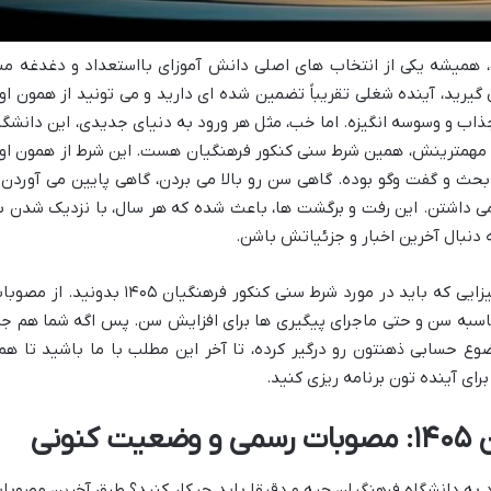
ره، همیشه یکی از انتخاب های اصلی دانش آموزای بااستعداد و دغدغه من
یرید، آینده شغلی تقریباً تضمین شده ای دارید و می تونید از همون او
اب و وسوسه انگیزه. اما خب، مثل هر ورود به دنیای جدیدی، این دانشگا
ه مهمترینش، همین
شرط سنی کنکور فرهنگیان
هست. این شرط از همون او
 و گفت وگو بوده. گاهی سن رو بالا می بردن، گاهی پایین می آوردن 
 می داشتن. این رفت و برگشت ها، باعث شده که هر سال، با نزدیک شدن ب
 دنبال آخرین اخبار و جزئیاتش باشن.
زایی که باید در مورد
شرط سنی کنکور فرهنگیان ۱۴۰۵
بدونید. از مصوبا
حاسبه سن و حتی ماجرای پیگیری ها برای افزایش سن. پس اگه شما هم جز
وع حسابی ذهنتون رو درگیر کرده، تا آخر این مطلب با ما باشید تا هم
رای آینده تون برنامه ریزی کنید.
ونی
 به دانشگاه فرهنگیان
چیه و دقیقا باید چیکار کنید؟ طبق آخرین مصوبا