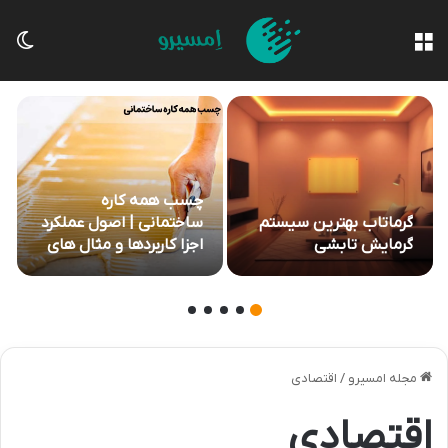
منو
تغی
چسب همه کاره
گرماتاب بهترین سیستم
ساختمانی | اصول عملکرد
گرمایش تابشی
اجزا کاربردها و مثال های
عملی
مجله امسیرو
/
اقتصادی
اقتصادی