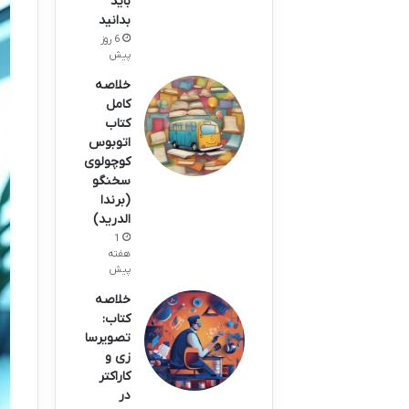
باید
بدانید
6 روز
پیش
خلاصه
کامل
کتاب
اتوبوس
کوچولوی
سخنگو
(برندا
الدرید)
1
هفته
پیش
خلاصه
کتاب:
تصویرسا
زی و
کاراکتر
در