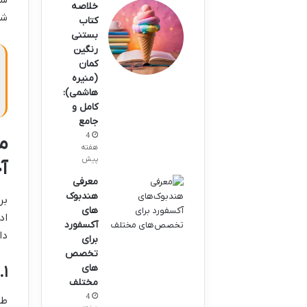
خلاصه
شم
کتاب
بستنی
رنگین
کمان
(منیره
هاشمی):
کامل و
جامع
4
م
هفته
پیش
آ
معرفی
هندبوک‌
بر
های
اد
آکسفورد
دا
برای
تخصص‌
های
۳.۱. طب داخلی 
مختلف
4
طب