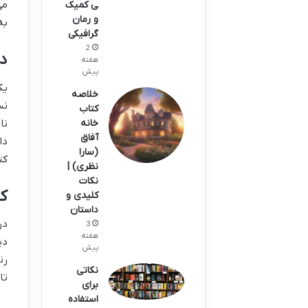
می
ی کمیک
و رمان
به
گرافیکی
2
د
هفته
پیش
یک
خلاصه
نس
کتاب
نا
خانه
آفاق
دا
(سارا
کت
نظری) |
نکات
کی
کلیدی و
داستان
در
3
هفته
دی
پیش
رن
نکاتی
تا
برای
استفاده