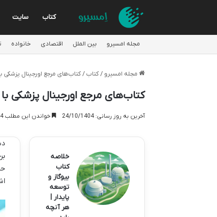
کتاب
سایت
مجله امسیرو
بین الملل
اقتصادی
خانواده
ت
مجله امسیرو
/
کتاب
/
کتاب‌های مرجع اورجینال پزشکی ب
کتاب‌های مرجع اورجینال پزشکی با
آخرین به روز رسانی: 24/10/1404
خواندن این مطلب 14 دقیقه زمان میبرد
دس
بر
خلاصه
کتاب
حر
بیوگاز و
اش
توسعه
پایدار |
هر آنچه