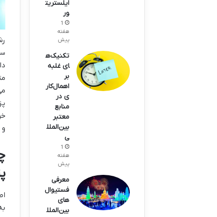
ایلستریت
ور
1
هفته
رش
پیش
ست
تکنیک‌ه
دا
ای غلبه
بر
مت
اهمال‌کار
می
ی در
پز
منابع
خو
معتبر
بین‌الملل
و 
ی
1
چ
هفته
پیش
پ
معرفی
فستیوال‌
اص
های
به
بین‌الملل