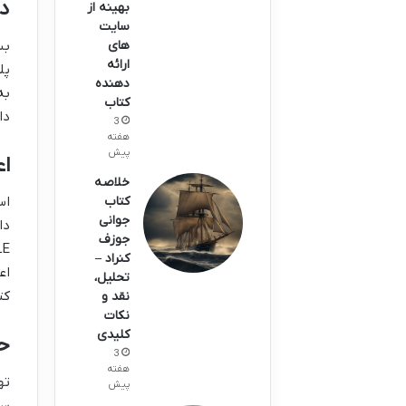
دس
بهینه از
سایت
بس
های
ارائه
پل
دهنده
به
کتاب
دا
3
هفته
پیش
اع
خلاصه
کتاب
اس
جوانی
دا
جوزف
کنراد –
اع
تحلیل،
کت
نقد و
نکات
کلیدی
حم
3
هفته
ته
پیش
سر