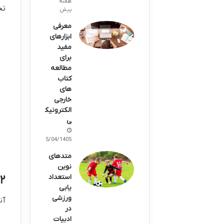
هفته
تح
پیش
معرفی
ابزارهای
مفید
برای
مطالعه
کتاب
های
خارجی
الکترونیک
ی
15/04/1405
متدهای
نوین
استعداد
۳.۲. آناتومی و
یابی
ورزشی
آن
در
ادبیات