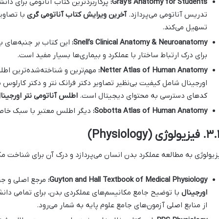
Gray’s Anatomy for Students:
پرکاربردترین کتاب آناتومی برای دانش
تدریس آناتومی می‌پردازد.
آخرین ویرایش کتاب آناتومی گری
با تصاوی
تسهیل می‌کند.
Snell’s Clinical Anatomy & Neuroanatomy:
این کتاب بر جنبه‌های بال
برای درک ارتباط ساختار با عملکرد و بیماری‌ها بسیار مفید است.
Netter Atlas of Human Anatomy:
مهم‌ترین و شناخته‌شده‌ترین اطل
اورجینال شامل کیفیت بی‌نظیر تصاویر دکتر فرانک نتر و دکتر کارلوس 
کدهای دسترسی به محتوای دیجیتال است.
اطلس آناتومی نتر اورجینا
Sobotta Atlas of Human Anatomy:
دیگر اطلس معتبر با سبک خاص 
یولوژی (Physiology)
زیولوژی به مطالعه عملکرد بدن انسان می‌پردازد و درک آن برای شناخت م
Guyton and Hall Textbook of Medical Physiology:
مرجع اصلی و جه
اورجینال
با توضیح جامع مکانیسم‌های عملکردی بدن، برای تمامی دان
از منابع اصلی آزمون‌های جامع علوم پایه به شمار می‌رود.