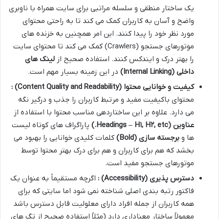
یک ساختار منطقی و سلسله مراتبی برای سایت همراه با ناوبری
واضح و آسان به کاربران کمک می کند تا به راحتی محتوای
مورد نظر خود را پیدا کنند. این امر همچنین به خزنده های
موتورهای جستجو (Crawlers) کمک می کند تا محتوای سایت
را بهتر درک و ایندکس کنند. استفاده صحیح از
لینک های
داخلی
(Internal Linking)
در این زمینه بسیار مهم است.
کیفیت و خوانایی محتوا
(Content Quality and Readability)
:
محتوای باکیفیت مفید و مرتبط کاربران را جذب و درگیر نگه
می دارد. علاوه بر این ساختاردهی مناسب محتوا با استفاده از
عناوین
(Headings – H
, etc.)
۲
, H
۱
پاراگراف های کوتاه لیست
ها و
برجسته سازی
(Bold)
کلمات کلیدی خوانایی را بهبود می
بخشد که هم برای کاربران و هم برای درک بهتر محتوا توسط
موتورهای جستجو مفید است.
دسترس پذیری
(Accessibility)
:
اگرچه مستقیماً به عنوان یک
فاکتور رتبه بندی اصلی شناخته نمی شود اما سایتی که برای
همه کاربران از جمله افراد دارای معلولیت قابل دسترس باشد
معمولاً ساختار معناداری دارد (مثلاً استفاده صحیح از تگ های