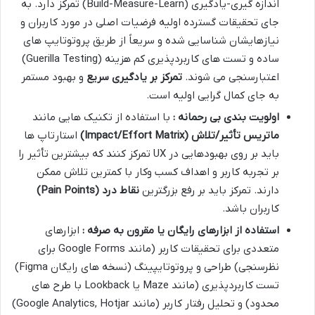
اندازه گیری-یادگیری (Build-Measure-Learn) تمرکز دارد. به
جای تحقیقات گسترده اولیه فرضیات اصلی در مورد کاربران و
نیازهایشان شناسایی شده و سریعاً از طریق پروتوتایپ های
ساده و تست های کاربردپذیری کم هزینه (Guerilla Testing)
اعتبارسنجی می شوند.
تمرکز بر یادگیری سریع
و بهبود مستمر
به جای کمال گرایی اولیه است.
اولویت بندی بی رحمانه :
با استفاده از تکنیک هایی مانند
ماتریس تأثیر/تلاش
(Impact/Effort Matrix)
استارتاپ ها
باید بر روی بهبودهایی در UX تمرکز کنند که بیشترین تأثیر را
بر تجربه کاربر و اهداف کسب وکار با کمترین تلاش ممکن
دارند. تمرکز باید بر رفع بزرگترین
نقاط درد
(Pain Points)
کاربران باشد.
استفاده از ابزارهای رایگان یا مقرون به صرفه :
ابزارهای
متعددی برای تحقیقات کاربر (مانند Google Forms برای
نظرسنجی) طراحی و پروتوتایپینگ (نسخه های رایگان Figma)
تست کاربردپذیری (مانند Maze یا Lookback با طرح های
محدود) و تحلیل رفتار کاربر (مانند Google Analytics, Hotjar)