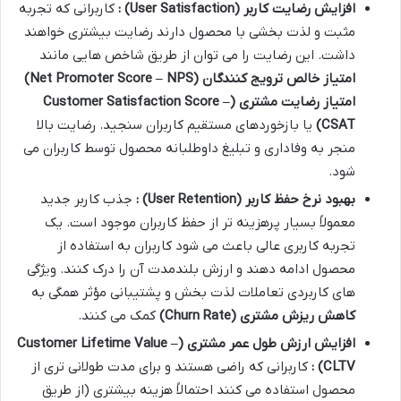
افزایش رضایت کاربر
(User Satisfaction)
:
کاربرانی که تجربه
مثبت و لذت بخشی با محصول دارند رضایت بیشتری خواهند
داشت. این رضایت را می توان از طریق شاخص هایی مانند
امتیاز خالص ترویج کنندگان
(Net Promoter Score – NPS)
امتیاز رضایت مشتری
(Customer Satisfaction Score –
CSAT)
یا بازخوردهای مستقیم کاربران سنجید. رضایت بالا
منجر به وفاداری و تبلیغ داوطلبانه محصول توسط کاربران می
شود.
بهبود نرخ حفظ کاربر
(User Retention)
:
جذب کاربر جدید
معمولاً بسیار پرهزینه تر از حفظ کاربران موجود است. یک
تجربه کاربری عالی باعث می شود کاربران به استفاده از
محصول ادامه دهند و ارزش بلندمدت آن را درک کنند. ویژگی
های کاربردی تعاملات لذت بخش و پشتیبانی مؤثر همگی به
کاهش ریزش مشتری
(Churn Rate)
کمک می کنند.
افزایش ارزش طول عمر مشتری
(Customer Lifetime Value –
CLTV)
:
کاربرانی که راضی هستند و برای مدت طولانی تری از
محصول استفاده می کنند احتمالاً هزینه بیشتری (از طریق