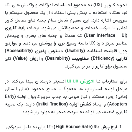
تجربه کاربری (UX) به مجموع احساسات ادراکات و واکنش های یک
فرد هنگام استفاده یا پیش بینی استفاده از یک محصول سیستم یا
سرویس اشاره دارد. این مفهوم شامل تمام جنبه های تعامل کاربر
نهایی با شرکت خدمات و محصولاتش می شود. برخلاف
رابط کاربری
(User Interface – UI)
که عمدتاً بر جنبه های بصری و چیدمان
عناصر تمرکز دارد UX دامنه وسیع تری را پوشش می دهد و مواردی
چون
قابلیت استفاده
(Usability)
دسترس پذیری
(Accessibility)
کارایی
(Efficiency)
مطلوبیت
(Desirability)
و
ارزش
(Value)
کلی
محصول برای کاربر را در بر می گیرد.
آموزش ui ux
برای استارتاپ ها
اهمیتی دوچندان پیدا می کند. در
مراحل اولیه استارتاپ ها معمولاً با منابع محدود (مالی انسانی
زمانی) روبرو هستند و نیاز مبرمی به جذب سریع کاربران اولیه (Early
Adopters) و ایجاد
کشش اولیه
(Initial Traction)
دارند. یک تجربه
کاربری ضعیف می تواند به سرعت منجر به موارد زیر شود :
نرخ پرش بالا
(High Bounce Rate)
:
کاربران به دلیل سردرگمی