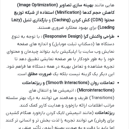
هایی مانند
بهینه سازی تصاویر
(Image Optimization)
کاهش حجم کدها
(Minification)
استفاده از شبکه توزیع
محتوا
(CDN)
کش کردن
(Caching)
و
بارگذاری تنبل
(Lazy
Loading)
برای بهبود عملکرد ضروری هستند.
طراحی واکنش گرا
(Responsive Design)
:
با توجه به تنوع
دستگاه ها (دسکتاپ تبلت موبایل) و اندازه های صفحه
نمایش وب سایت یا اپلیکیشن باید بتواند چیدمان و محتوای
خود را به طور خودکار با هر صفحه نمایشی تطبیق دهد تا
تجربه مشاهده و تعامل بهینه در همه دستگاه ها فراهم شود.
این دیگر یک گزینه نیست بلکه یک
ضرورت مطلق
است.
تعاملات روان
(Smooth Interactions)
و ریزتعاملات
(Microinteractions)
:
انیمیشن ها و انتقال های
(Transitions) ظریف و هدفمند می توانند به درک بهتر سلسله
مراتب اطلاعات ارائه بازخورد و هدایت کاربر کمک کنند.
ریزتعاملات
(مانند انیمیشن لایک کردن بازخورد هنگام کشیدن
برای رفرش) می توانند تجربه را لذت بخش تر و انسانی تر کنند
اما باید با دقت و به صورت بهینه (بدون تأثیر منفی بر