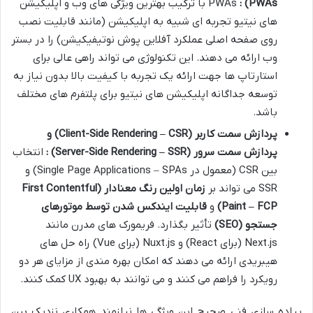
PWAs) :
PWAs با ترکیب بهترین ویژگی های وب و اپلیکیشن
های نیتیو تجربه ای شبیه به اپلیکیشن (مانند قابلیت نصب
روی صفحه اصلی عملکرد آفلاین پوش نوتیفیکیشن) را در بستر
وب ارائه می دهند. این تکنولوژی می تواند راهی عالی برای
استارتاپ ها جهت ارائه یک تجربه با کیفیت بالا بدون نیاز به
توسعه جداگانه اپلیکیشن های نیتیو برای پلتفرم های مختلف
باشد.
پردازش سمت کاربر
(Client-Side Rendering – CSR)
و
پردازش سمت سرور
(Server-Side Rendering – SSR)
:
انتخاب
بین CSR (معمول در Single Page Applications – SPAs) و
SSR می تواند بر
زمان اولین رنگ معنادار
(First Contentful
Paint – FCP)
و
قابلیت ایندکس شدن توسط موتورهای
جستجو
(SEO)
تأثیر بگذارد. فریمورک های مدرن مانند
Next.js (برای React) و Nuxt.js (برای Vue) راه حل های
هیبریدی ارائه می دهند که امکان بهره مندی از مزایای هر دو
رویکرد را فراهم می کنند و می توانند به بهبود UX کمک کنند.
پیاده سازی فنی صحیح این ویژگی ها نیازمند همکاری نزدیک بین