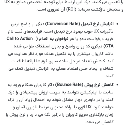
را تعیین می کنند. درک این ارتباط برای توجیه تخصیص منابع به UX
و سنجش بازگشت سرمایه (ROI) آن ضروری است.
افزایش نرخ تبدیل
(Conversion Rate)
:
یکی از واضح ترین
تأثیرات UX خوب بهبود نرخ تبدیل است. فرآیندهای ثبت نام
خرید درخواست دمو یا هر
فراخوان به اقدام
(Call to Action –
CTA)
دیگری که روان واضح و بدون اصطکاک طراحی شده
باشد کاربران بیشتری را به تکمیل هدف مورد نظر هدایت می
کند. کاهش تعداد مراحل ساده سازی فرم ها ارائه اطلاعات
شفاف و ایجاد حس اعتماد همگی به افزایش تبدیل کمک می
کنند.
کاهش نرخ پرش
(Bounce Rate)
:
اگر کاربران هنگام ورود به
سایت یا اپلیکیشن نتوانند به سرعت ارزش پیشنهادی را درک
کنند یا در ناوبری دچار مشکل شوند به احتمال زیاد آن را ترک
خواهند کرد. UX قوی با ارائه محتوای مرتبط ناوبری آسان و
زمان بارگذاری سریع کاربران را درگیر نگه می دارد و نرخ پرش را
کاهش می دهد.