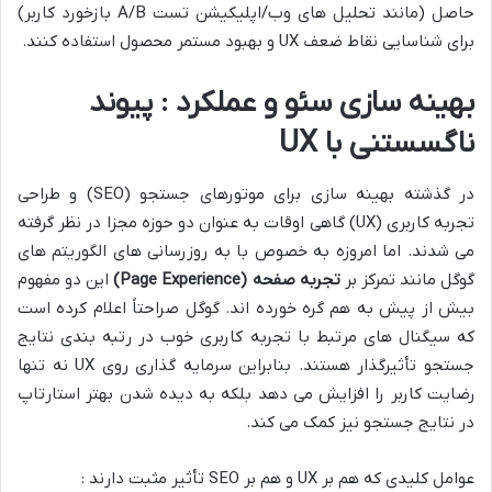
حاصل (مانند تحلیل های وب/اپلیکیشن تست A/B بازخورد کاربر)
برای شناسایی نقاط ضعف UX و بهبود مستمر محصول استفاده کنند.
بهینه سازی سئو و عملکرد : پیوند
ناگسستنی با UX
در گذشته بهینه سازی برای موتورهای جستجو (SEO) و طراحی
تجربه کاربری (UX) گاهی اوقات به عنوان دو حوزه مجزا در نظر گرفته
می شدند. اما امروزه به خصوص با به روزرسانی های الگوریتم های
گوگل مانند تمرکز بر
تجربه صفحه
(Page Experience)
این دو مفهوم
بیش از پیش به هم گره خورده اند. گوگل صراحتاً اعلام کرده است
که سیگنال های مرتبط با تجربه کاربری خوب در رتبه بندی نتایج
جستجو تأثیرگذار هستند. بنابراین سرمایه گذاری روی UX نه تنها
رضایت کاربر را افزایش می دهد بلکه به دیده شدن بهتر استارتاپ
در نتایج جستجو نیز کمک می کند.
عوامل کلیدی که هم بر UX و هم بر SEO تأثیر مثبت دارند :