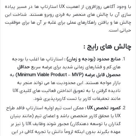
با وجود آگاهی روزافزون از اهمیت UX استارتاپ ها در مسیر پیاده
سازی آن با چالش های منحصر به فردی روبرو هستند. شناخت این
چالش ها و یافتن راهکارهای عملی برای غلبه بر آن ها برای موفقیت
حیاتی است.
چالش های رایج :
منابع محدود (بودجه و زمان) :
استارتاپ ها اغلب با بودجه
های کم و فشارهای زمانی شدید برای عرضه سریع
حداقل
محصول قابل عرضه
(Minimum Viable Product – MVP)
به
بازار مواجه هستند. این محدودیت ها می تواند منجر به
نادیده گرفتن یا به تعویق انداختن فعالیت های کلیدی UX
مانند تحقیقات کاربر یا تست کاربردپذیری شود.
کمبود تخصص
UX
:
ممکن است تیم اولیه استارتاپ فاقد طراح
UX یا محقق کاربر متخصص باشد و اعضای تیم (مانند بنیان
گذاران یا توسعه دهندگان) مجبور شوند وظایف UX را نیز بر
عهده بگیرند بدون اینکه لزوماً دانش یا تجربه کافی در این