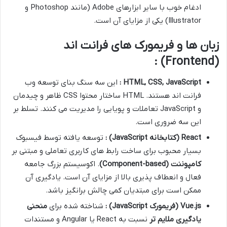
ادغام خوب با سایر ابزارهای Adobe (مانند Photoshop و
Illustrator) یکی از مزایای آن است.
زبان ها و فریمورک های فرانت اند
(Frontend) :
HTML, CSS, JavaScript
:
این سه سنگ بنای توسعه وب
فرانت اند هستند. HTML ساختار محتوا CSS ظاهر و چیدمان
و JavaScript تعاملات و پویایی را مدیریت می کنند. تسلط بر
این سه ضروری است.
React (
کتابخانه
JavaScript)
:
توسعه یافته توسط فیسبوک
بسیار محبوب برای ساخت رابط های کاربری تعاملی و مبتنی بر
کامپوننت
(Component-based)
. اکوسیستم بزرگ جامعه
فعال و انعطاف پذیری بالا از مزایای آن است. یادگیری آن
ممکن است برای مبتدیان کمی چالش برانگیز باشد.
Vue.js (
فریمورک
JavaScript)
:
شناخته شده برای
منحنی
یادگیری ملایم تر
نسبت به React یا Angular و مستندات