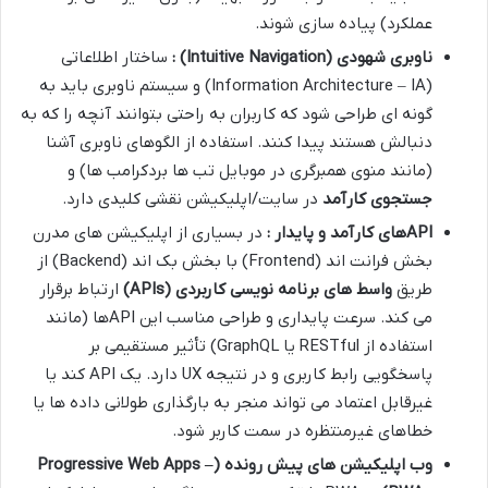
عملکرد) پیاده سازی شوند.
ناوبری شهودی
(Intuitive Navigation)
:
ساختار اطلاعاتی
(Information Architecture – IA) و سیستم ناوبری باید به
گونه ای طراحی شود که کاربران به راحتی بتوانند آنچه را که به
دنبالش هستند پیدا کنند. استفاده از الگوهای ناوبری آشنا
(مانند منوی همبرگری در موبایل تب ها بردکرامب ها) و
جستجوی کارآمد
در سایت/اپلیکیشن نقشی کلیدی دارد.
API
های کارآمد و پایدار :
در بسیاری از اپلیکیشن های مدرن
بخش فرانت اند (Frontend) با بخش بک اند (Backend) از
طریق
واسط های برنامه نویسی کاربردی
(APIs)
ارتباط برقرار
می کند. سرعت پایداری و طراحی مناسب این APIها (مانند
استفاده از RESTful یا GraphQL) تأثیر مستقیمی بر
پاسخگویی رابط کاربری و در نتیجه UX دارد. یک API کند یا
غیرقابل اعتماد می تواند منجر به بارگذاری طولانی داده ها یا
خطاهای غیرمنتظره در سمت کاربر شود.
وب اپلیکیشن های پیش رونده
(Progressive Web Apps –