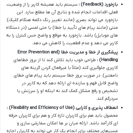
بازخورد
(Feedback)
:
سیستم باید همیشه کاربر را از وضعیت
فعلی اقدامات انجام شده و نتایج آن ها مطلع سازد. این
بازخورد می تواند بصری (مانند تغییر رنگ دکمه هنگام کلیک)
متنی (مانند پیام های تأیید یا خطا) یا حتی لمسی (در دستگاه
های موبایل) باشد. بازخورد به موقع و واضح حس کنترل را به
کاربر می دهد و عدم قطعیت را کاهش می دهد.
پیشگیری از خطا و مدیریت خطا
(Error Prevention and
Handling)
:
طراحی خوب باید تلاش کند تا از بروز خطاهای
کاربری جلوگیری کند (مثلاً با غیرفعال کردن گزینه های
نامعتبر). در صورت بروز خطا سیستم باید پیام های خطای
واضح قابل فهم و سازنده ای ارائه دهد که به کاربر در
تشخیص و رفع مشکل کمک کند نه اینکه او را سرزنش یا
سردرگم کند.
انعطاف پذیری و کارایی
(Flexibility and Efficiency of Use)
:
محصول باید هم برای کاربران تازه کار و هم برای کاربران حرفه
ای کارآمد باشد. ارائه میان بر ها امکان سفارشی سازی و
مسیرهای مختلف برای انجام یک کار می تواند به کاربران اجازه