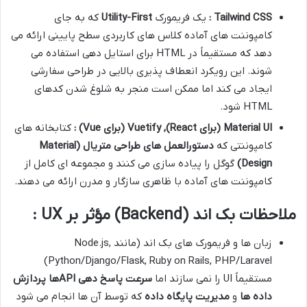
Tailwind CSS
:
یک فریمورک
Utility-First
که به جای
کامپوننت های آماده کلاس های کاربردی سطح پایینی ارائه می
دهد که مستقیماً در HTML برای استایل دهی استفاده می
شوند. این رویکرد انعطاف پذیری بالایی در طراحی سفارشی
ایجاد می کند اما ممکن است منجر به شلوغ شدن کدهای
HTML شود.
Material UI (
برای
React), Vuetify (
برای
Vue)
:
کتابخانه های
کامپوننتی که
دستورالعمل های طراحی متریال
(Material
Design)
گوگل را پیاده سازی می کنند و مجموعه ای کامل از
کامپوننت های آماده با ظاهری سازگار و مدرن ارائه می دهند.
ملاحظات بک اند (Backend) مؤثر بر UX :
زبان ها و فریمورک های بک اند (مانند Node.js,
Python/Django/Flask, Ruby on Rails, PHP/Laravel)
مستقیماً UI را نمی سازند اما
سرعت پاسخ دهی
API
ها
پردازش
داده ها
و
مدیریت پایگاه داده
که توسط آن ها انجام می شود