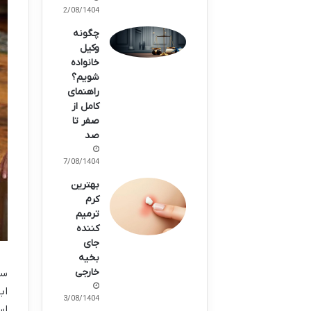
12/08/1404
چگونه
وکیل
خانواده
شویم؟
راهنمای
کامل از
صفر تا
صد
07/08/1404
بهترین
کرم
ترمیم
کننده
جای
بخیه
خارجی
سل
اب
03/08/1404
اس