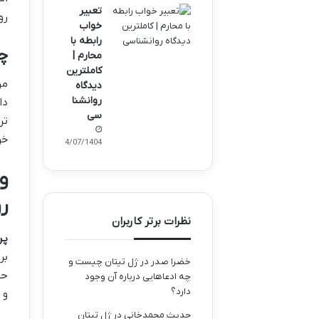
تعبیر
رو
خواب
رابطه با
چر
محارم |
کاملترین
مر
دیدگاه
روانشنا
دا
سی
تر
خو
04/07/1404
و
رو
نظرات برتر کاربران
پر
بر
خضرا صدر
در
ژل تیتان چیست و
حف
چه ادعاهایی درباره آن وجود
دارد؟
و 
حدیث محمدخانی
در
ژل تیتان