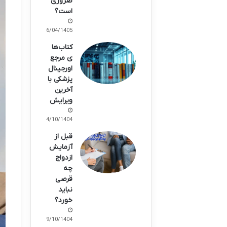
ضروری
است؟
06/04/1405
کتاب‌ها
ی مرجع
اورجینال
پزشکی با
آخرین
ویرایش
24/10/1404
قبل از
آزمایش
ازدواج
چه
قرصی
نباید
خورد؟
09/10/1404