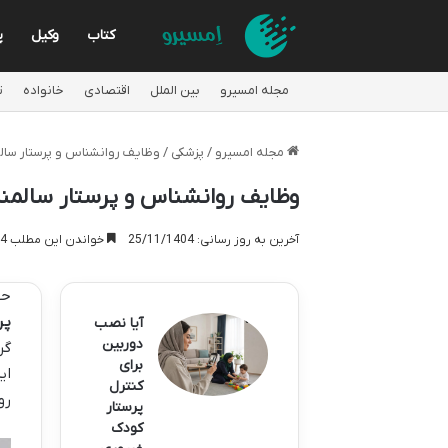
کتاب
وکیل
پ
مجله امسیرو
بین الملل
اقتصادی
خانواده
ت
مجله امسیرو
/
پزشکی
/
وظایف روانشناس و پرستار سالم
وظایف روانشناس و پرستار سالمند
آخرین به روز رسانی: 25/11/1404
خواندن این مطلب 14 دقیقه زمان میبرد
حف
پر
آیا نصب
دوربین
گر
برای
ای
کنترل
رو
پرستار
کودک