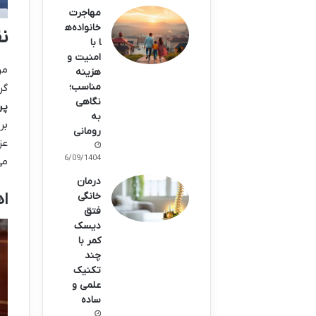
مهاجرت
خانواده‌ه
ن
ا با
امنیت و
مر
هزینه
مناسب؛
گر
نگاهی
پر
به
بر
رومانی
عز
26/09/1404
می
درمان
اه
خانگی
فتق
دیسک
کمر با
چند
تکنیک
علمی و
ساده