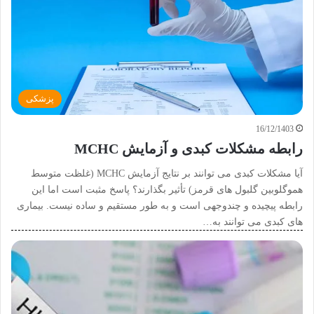
پزشکی
16/12/1403
رابطه مشکلات کبدی و آزمایش MCHC
آیا مشکلات کبدی می توانند بر نتایج آزمایش MCHC (غلظت متوسط
هموگلوبین گلبول های قرمز) تأثیر بگذارند؟ پاسخ مثبت است اما این
رابطه پیچیده و چندوجهی است و به طور مستقیم و ساده نیست. بیماری
های کبدی می توانند به…