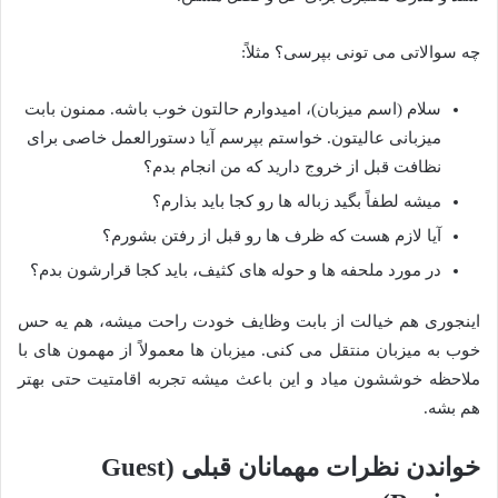
چه سوالاتی می تونی بپرسی؟ مثلاً:
سلام (اسم میزبان)، امیدوارم حالتون خوب باشه. ممنون بابت
میزبانی عالیتون. خواستم بپرسم آیا دستورالعمل خاصی برای
نظافت قبل از خروج دارید که من انجام بدم؟
میشه لطفاً بگید زباله ها رو کجا باید بذارم؟
آیا لازم هست که ظرف ها رو قبل از رفتن بشورم؟
در مورد ملحفه ها و حوله های کثیف، باید کجا قرارشون بدم؟
اینجوری هم خیالت از بابت وظایف خودت راحت میشه، هم یه حس
خوب به میزبان منتقل می کنی. میزبان ها معمولاً از مهمون های با
ملاحظه خوششون میاد و این باعث میشه تجربه اقامتیت حتی بهتر
هم بشه.
خواندن نظرات مهمانان قبلی (Guest