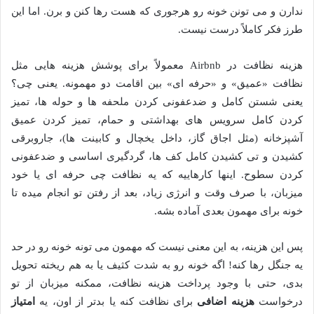
ندارن و می تونن خونه رو هرجوری که هست رها کنن و برن. اما این
طرز فکر کاملاً درست نیست.
هزینه نظافت در Airbnb معمولاً برای پوشش هزینه هایی مثل
نظافت «عمیق» و «حرفه ای» بین اقامت دو مهمونه. یعنی چی؟
یعنی شستن کامل و ضدعفونی کردن ملحفه ها و حوله ها، تمیز
کردن کامل سرویس های بهداشتی و حمام، تمیز کردن عمیق
آشپزخانه (مثل اجاق گاز، داخل یخچال و کابینت ها)، جاروبرقی
کشیدن و تی کشیدن کامل کف ها، گردگیری اساسی و ضدعفونی
کردن سطوح. اینها کارهاییه که یه نظافت چی حرفه ای یا خود
میزبان، با صرف وقت و انرژی زیاد، بعد از رفتن تو انجام میده تا
خونه برای مهمون بعدی آماده بشه.
پس این هزینه، به این معنی نیست که مهمون می تونه خونه رو در حد
یه جنگل رها کنه! اگه خونه رو به شدت کثیف یا به هم ریخته تحویل
بدی، حتی با وجود پرداخت هزینه نظافت، ممکنه میزبان از تو
درخواست
هزینه اضافی
برای نظافت کنه یا بدتر از اون، یه
امتیاز