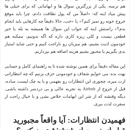
هم نرسه. یکی از بزرگترین سوال ها و ابهاماتی که برای خیلی ها
پیش میاد اینه که: «اصلاً من که پول نظافت دادم، چرا باید موقع
خروج خونه رو تمیز کنم؟» یا «خب، حالا دقیقاً چه کارهایی باید انجام
بدم؟» راستش اینه که جواب این سوال ها همیشه یه بله یا خیر
قطعی نیست و کلی ریزه کاری داره که اگه ندونیم، ممکنه هم
خودمون اذیت بشیم، هم میزبان رو ناراحت کنیم و حتی شاید امتیاز
بدی بگیریم یا مجبور بشیم هزینه اضافه هم بپردازیم.
این مقاله دقیقاً برای همین نوشته شده تا یه راهنمای کامل و حسابی
بهت بده. می خوایم شفاف و خودمونی حرف بزنیم که چه انتظاراتی
ازت میره، چجوری این انتظارات رو بفهمی و با یه چک لیست ساده،
قبل از خروج از Airbnb یه تجربه عالی و بی دردسر داشته باشی.
دیگه وقتشه که از شر این ابهامات خلاص بشی و با خیال راحت از
سفرت لذت ببری.
فهمیدن انتظارات: آیا واقعاً مجبورید