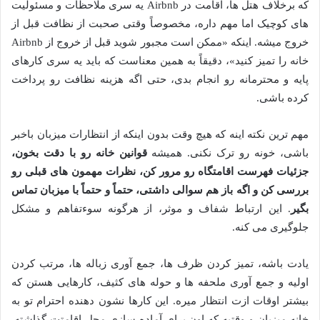
که برخلاف هتل ها، اقامت در Airbnb یه سری ملاحظات و مسئولیت
های کوچیک اما مهم داره، مخصوصاً وقتی صحبت از نظافت قبل از
خروج میشه. اینکه «ممکن است مجبور شوید قبل از خروج از Airbnb
خانه را تمیز کنید»، دقیقاً به همین معناست که باید یه سری کارهای
پایه و محترمانه رو انجام بدی، حتی اگه هزینه نظافت رو پرداخت
کرده باشی.
مهم ترین نکته اینه که هیچ وقت بدون اینکه از انتظارات میزبان باخبر
باشی، خونه رو ترک نکنی. همیشه
قوانین خانه رو با دقت بخون،
جزئیات فهرست اقامتگاه رو مرور کن، نظرات مهمون های قبلی رو
بررسی کن و اگه باز هم سوالی داشتی، حتماً و حتماً با میزبان تماس
بگیر
. این ارتباط شفاف و موثر، از هرگونه سوءتفاهم و مشکل
جلوگیری می کنه.
یادت باشه، تمیز کردن ظرف ها، جمع آوری زباله ها، مرتب کردن
اولیه و جمع آوری ملحفه ها و حوله های کثیف، کارهایی هستن که
بیشتر اوقات ازت انتظار میره. این کارها نشون دهنده احترام تو به
خانه میزبان و وقتیه که اون برای آماده سازی محل اقامتت گذاشته.