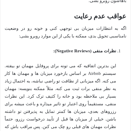
باهاشون روبرو بشی.
عواقب عدم رعایت
اگه به انتظارات میزبان بی توجهی کنی و خونه رو در وضعیت
نامناسبی تحویل بدی، ممکنه با یکی از این موارد روبرو بشی:
نظرات منفی (Negative Reviews):
این بدترین اتفاقیه که می تونه برای پروفایل مهمان تو بیفته.
سیستم Airbnb بر اساس بازخورد میزبان ها و مهمان ها کار
می کنه. اگه میزبانی از نظافت تو راضی نباشه، به احتمال زیاد
یه نظر منفی برات ثبت می کنه. مثلاً ممکنه بنویسه: مهمان
بسیار بی ملاحظه بود و خانه را کثیف ترک کرد. این نظرات
منفی، مستقیماً روی اعتبار تو تاثیر میذاره و باعث میشه برای
رزروهای بعدی، میزبان ها کمتر تمایل به پذیرفتن تو داشته
باشن. خیلی از میزبان ها قبل از تأیید درخواست رزرو، حتماً
نظرات مهمان های قبلی رو چک می کنن. پس مراقب باش که