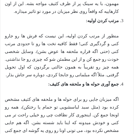
مهمون، با یه سینک پر از ظرف کثیف مواجه بشه. این از اون
کارهاییه که واقعاً روی نظر میزبان در مورد تو تاثیر میذاره.
مرتب کردن اولیه:
منظور از مرتب کردن اولیه، این نیست که فرش ها رو جارو
کنی و گردگیری کنی! فقط کافیه تخت ها رو تا حدودی مرتب
کنی (حتی اگه قراره ملحفه ها عوض بشن). وسایل شخصی
خودت رو جمع کن و از این مطمئن شو که چیزی رو جا نذاشتی.
همه چیز رو تقریباً به همون حالتی برگردون که اول تحویل
گرفتی. مثلاً اگه مبلمانی رو جابجا کردی، دوباره سر جاش بذار.
جمع آوری حوله ها و ملحفه های کثیف:
اگه میزبان جایی رو برای حوله ها و ملحفه های کثیف مشخص
کرده بود (مثل سبد لباسشویی تو حمام یا رختکن)، همه رو
اونجا جمع کن. اینجوری کار نظافت چی رو خیلی راحت تر می
کنی و خودش میدونه که اینا باید شسته بشن. اگه هم جایی
مشخص نکرده بود، می تونی اونا رو روی یه گوشه ای جمع کنی