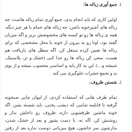
جمع آوری زباله ها:
اولین کاری که باید انجام بدی، جمع آوری تمام زباله هاست. چه
زباله های آشپزخونه باشن، چه زباله های حمام یا هر چیز دیگه.
همه ی زباله ها رو تو کیسه های مخصوصش بریز و اگه میزبان
گفته بود، اونا رو به بیرون از خونه یا محل مشخصی که برای
زباله ها تعیین کرده منتقل کن. اگه سطل های بازیافت هم
هست، سعی کن زباله ها رو جدا کنی (خشک و تر، پلاستیک،
شیشه و…). این یه کار پایه و اساسی محسوب میشه و از بوی
بد و تجمع حشرات جلوگیری می کنه.
شستن ظروف:
تمام ظرف هایی که استفاده کردی، از لیوان چایی صبحونه
گرفته تا قابلمه شامی که دیشب پختی، باید شسته بشن. اگه
خونه ماشین ظرفشویی داره، ظروف رو داخلش بذار و
روشنش کن. اگه نه، با دست بشور و بعد از خشک شدن،
بذارشون سر جاشون. هیچ میزبانی دوست نداره بعد از رفتن