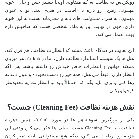
رویکردش به نظافت یه کم متفاوته. اونجا بیشتر حس و حال «خونه
مهمونی رفتن» رو داره تا «اقامت در هتل». یعنی تو به عنوان
مهمون، یه سری مسئولیت های پایه و محترمانه نسبت به اون خونه
داری، چون در نهایت این یه ملک شخصی هست که صاحبش داره
بهت اعتماد می کنه.
این تفاوت در دیدگاه باعث میشه که انتظارات نظافتی هم فرق کنه.
هتل ها یک سیستم استاندارد نظافت دارن، اما در Airbnb، هر میزبان
ممکنه قوانین و انتظارات خاص خودش رو داشته باشه. پس اگه
انتظار داری دقیقاً مثل هتل، همه چیز رو دست نخورده و بدون دغدغه
رها کنی و بری، باید بگم که احتمالاً باید تو انتظاراتت یه تجدیدنظر
کوچولو بکنی.
نقش هزینه نظافت (Cleaning Fee) چیست؟
یکی از بزرگترین سوءتفاهم ها در مورد Airbnb، همین «هزینه
نظافت» یا Cleaning Fee هست. خیلی ها فکر می کنن وقتی این
هزینه رو پرداخت می کنن، دیگه هیچ مسئولیتی بابت تمیز کردن