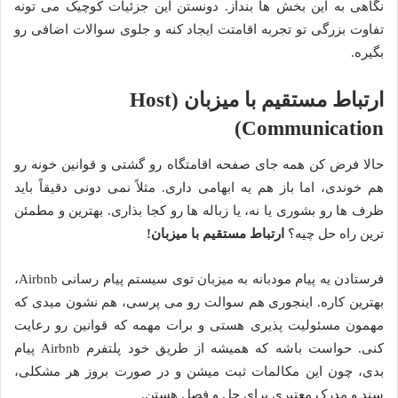
نگاهی به این بخش ها بنداز. دونستن این جزئیات کوچیک می تونه
تفاوت بزرگی تو تجربه اقامتت ایجاد کنه و جلوی سوالات اضافی رو
بگیره.
ارتباط مستقیم با میزبان (Host
Communication)
حالا فرض کن همه جای صفحه اقامتگاه رو گشتی و قوانین خونه رو
هم خوندی، اما باز هم یه ابهامی داری. مثلاً نمی دونی دقیقاً باید
ظرف ها رو بشوری یا نه، یا زباله ها رو کجا بذاری. بهترین و مطمئن
ترین راه حل چیه؟
ارتباط مستقیم با میزبان!
فرستادن یه پیام مودبانه به میزبان توی سیستم پیام رسانی Airbnb،
بهترین کاره. اینجوری هم سوالت رو می پرسی، هم نشون میدی که
مهمون مسئولیت پذیری هستی و برات مهمه که قوانین رو رعایت
کنی. حواست باشه که همیشه از طریق خود پلتفرم Airbnb پیام
بدی، چون این مکالمات ثبت میشن و در صورت بروز هر مشکلی،
سند و مدرک معتبری برای حل و فصل هستن.