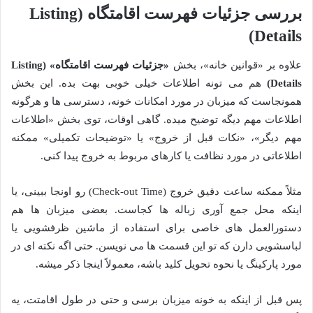
بررسی جزئیات فهرست اقامتگاه (Listing
Details)
علاوه بر «قوانین خانه»، بخش
«جزئیات فهرست اقامتگاه» (Listing
Details)
هم می تونه اطلاعات خیلی خوبی بهت بده. این بخش
همونجاست که میزبان در مورد امکانات خونه، دسترسی ها و هرگونه
اطلاعات مهم دیگه توضیح میده. گاهی اوقات، توی بخش «اطلاعات
مهم دیگر»، «نکات قبل از خروج» یا «توضیحات تکمیلی» ممکنه
اطلاعاتی در مورد نظافت یا کارهای مربوط به خروج پیدا کنی.
مثلاً ممکنه ساعت دقیق خروج (Check-out Time) رو اونجا ببینی، یا
اینکه محل جمع آوری زباله ها کجاست. بعضی میزبان ها هم
دستورالعمل های خاصی برای استفاده از ماشین ظرفشویی یا
لباسشویی دارن که تو این قسمت ها می نویسن. حتی اگه نکته ای در
مورد پارکینگ یا نحوه تحویل کلید باشه، معمولاً اینجا ذکر میشه.
پس قبل از اینکه به خونه میزبان برسی و حتی در طول اقامتت، یه