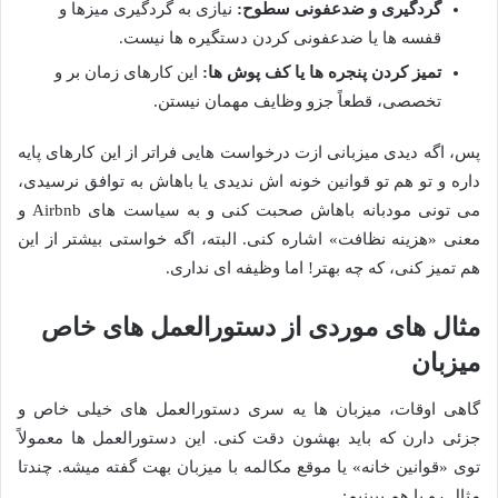
گردگیری و ضدعفونی سطوح:
نیازی به گردگیری میزها و
قفسه ها یا ضدعفونی کردن دستگیره ها نیست.
تمیز کردن پنجره ها یا کف پوش ها:
این کارهای زمان بر و
تخصصی، قطعاً جزو وظایف مهمان نیستن.
پس، اگه دیدی میزبانی ازت درخواست هایی فراتر از این کارهای پایه
داره و تو هم تو قوانین خونه اش ندیدی یا باهاش به توافق نرسیدی،
می تونی مودبانه باهاش صحبت کنی و به سیاست های Airbnb و
معنی «هزینه نظافت» اشاره کنی. البته، اگه خواستی بیشتر از این
هم تمیز کنی، که چه بهتر! اما وظیفه ای نداری.
مثال های موردی از دستورالعمل های خاص
میزبان
گاهی اوقات، میزبان ها یه سری دستورالعمل های خیلی خاص و
جزئی دارن که باید بهشون دقت کنی. این دستورالعمل ها معمولاً
توی «قوانین خانه» یا موقع مکالمه با میزبان بهت گفته میشه. چندتا
مثال رو با هم ببینیم: