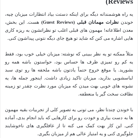
Reviews)
یه راه هوشمندانه دیگه برای اینکه دستت بیاد انتظارات میزبان چیه،
خوندن
نظرات مهمانان قبلی (Guest Reviews)
هست. این بخش،
معدن اطلاعاته! مهمون های قبلی اغلب تو نظراتشون به ریزه کاری
هایی اشاره می کنن که شاید تو هیچ جای دیگه نتونی پیداشون کنی.
مثلاً ممکنه تو یه نظر ببینی که نوشته: میزبان خیلی خوب بود، فقط
یه کم رو تمیزی ظرف ها حساس بود، حواستون باشه همه رو
بشورید. یا موقع خروج حتماً یادتون باشه ملحفه ها رو توی سبد
لباسشویی بذارید، میزبان تاکید زیادی داشت. اینجور جمله ها، یه
نشونه های خوبی بهت میدن که میزبان مورد نظرت چقدر تو زمینه
نظافت سخت گیر یا منعطفه.
با خوندن چندتا نظر، می تونی یه تصویر کلی از تجربیات بقیه مهمون
ها به دست بیاری و خودت رو برای کارهایی که باید انجام بدی، آماده
کنی. این کار بهت کمک می کنه تا از غافلگیری های ناخوشایند
جلوگیری کنی و یه امتیاز عالی هم از میزبان بگیری.