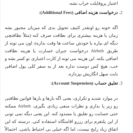
اعتبار پروفایلت خراب نشه.
درخواست هزینه اضافی (Additional Fees):
اگه خونه رو اونقدر کثیف تحویل بدی که میزبان مجبور بشه
زمان یا هزینه بیشتری برای نظافت صرف کنه (مثلاً نظافتچی
دیگه ای بیاره یا خودش ساعت ها وقت بذاره)، اون می تونه از
طریق Airbnb درخواست جبران خسارت یا هزینه نظافت
اضافی بکنه. این هزینه می تونه از کارت اعتباری تو کسر بشه و
خب، هیچ کس دوست نداره بعد از یه سفر کلی پول اضافی
بابت سهل انگاریش بپردازه.
تعلیق حساب (Account Suspension):
در موارد شدید و تکراری، یعنی اگه بارها و بارها قوانین نظافتی
رو زیر پا بذاری و نظرات منفی زیادی بگیری، Airbnb ممکنه
حتی حسابت رو تعلیق یا مسدود کنه. این یعنی دیگه نمی تونی
از این پلتفرم برای رزرو اقامتگاه استفاده کنی. درسته که این
اتفاق زیاد رایج نیست، اما اگه خیلی بی احتیاط باشی، احتمالاً