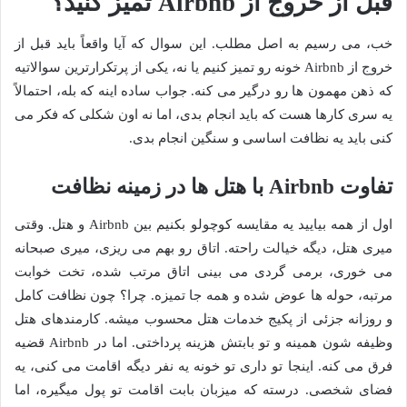
قبل از خروج از Airbnb تمیز کنید؟
خب، می رسیم به اصل مطلب. این سوال که آیا واقعاً باید قبل از
خروج از Airbnb خونه رو تمیز کنیم یا نه، یکی از پرتکرارترین سوالاتیه
که ذهن مهمون ها رو درگیر می کنه. جواب ساده اینه که بله، احتمالاً
یه سری کارها هست که باید انجام بدی، اما نه اون شکلی که فکر می
کنی باید یه نظافت اساسی و سنگین انجام بدی.
تفاوت Airbnb با هتل ها در زمینه نظافت
اول از همه بیایید یه مقایسه کوچولو بکنیم بین Airbnb و هتل. وقتی
میری هتل، دیگه خیالت راحته. اتاق رو بهم می ریزی، میری صبحانه
می خوری، برمی گردی می بینی اتاق مرتب شده، تخت خوابت
مرتبه، حوله ها عوض شده و همه جا تمیزه. چرا؟ چون نظافت کامل
و روزانه جزئی از پکیج خدمات هتل محسوب میشه. کارمندهای هتل
وظیفه شون همینه و تو بابتش هزینه پرداختی. اما در Airbnb قضیه
فرق می کنه. اینجا تو داری تو خونه یه نفر دیگه اقامت می کنی، یه
فضای شخصی. درسته که میزبان بابت اقامت تو پول میگیره، اما