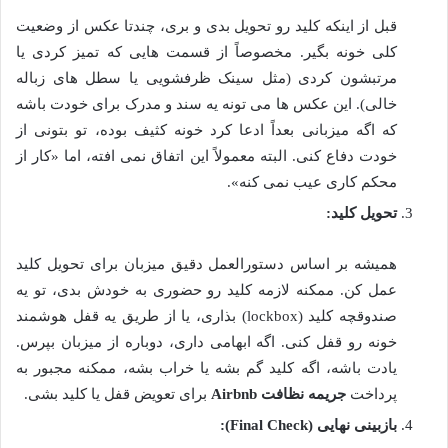
قبل از اینکه کلید رو تحویل بدی و بری، چندتا عکس از وضعیت
کلی خونه بگیر. مخصوصاً از قسمت هایی که تمیز کردی یا
مرتبشون کردی (مثل سینک ظرفشویی یا سطل های زباله
خالی). این عکس ها می تونه یه سند و مدرک برای خودت باشه
که اگه میزبانی بعداً ادعا کرد خونه کثیف بوده، تو بتونی از
خودت دفاع کنی. البته معمولاً این اتفاق نمی افته، اما «کار از
محکم کاری عیب نمی کنه».
تحویل کلید:
همیشه بر اساس دستورالعمل دقیق میزبان برای تحویل کلید
عمل کن. ممکنه لازمه کلید رو حضوری به خودش بدی، تو یه
صندوقچه کلید (lockbox) بذاری، یا از طریق یه قفل هوشمند
خونه رو قفل کنی. اگه ابهامی داری، دوباره از میزبان بپرس.
یادت باشه، اگه کلید گم بشه یا خراب بشه، ممکنه مجبور به
پرداخت
جریمه نظافت Airbnb
برای تعویض قفل یا کلید بشی.
بازبینی نهایی (Final Check):