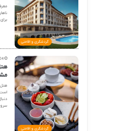
معرف
ناها
برای
گردشگری و اقامتی
04
هتل
مشه
هتل 
است 
دنبا
سرو
گردشگری و اقامتی