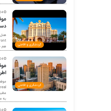
04
موق
دست
گردشگری و اقامتی
هم م
04
موق
اطر
گردشگری و اقامتی
به م
04