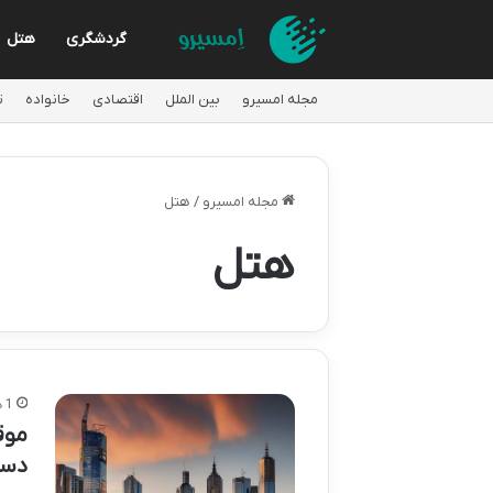
گردشگری
هتل
مجله امسیرو
بین الملل
اقتصادی
خانواده
ت
مجله امسیرو
/
هتل
هتل
1 هفته پیش
موق
دست