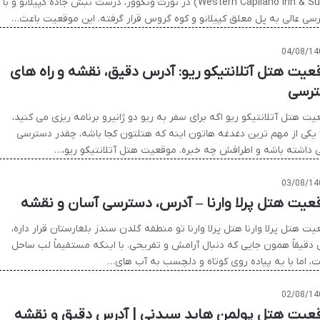
Western Capilano Inn & Suites) در نورث ونکوور، درست نبش جاده کپیلانو و با
سی عالی به پل معلق کپیلانو و کوه گروس قرار گرفته. این موقعیت باعث…
04/08/14
عیت هتل آتلانتیکو ریو: آدرس دقیق، نقشه و راه های
رسی
ت هتل آتلانتیکو ریو اگه برای سفر به ریو دو ژانیرو برنامه ریزی می کنید،
ً یکی از مهم ترین دغدغه هاتون اینه که هتلتون کجا باشه، چقدر دسترسی
 داشته باشه و اطرافش چه خبره. موقعیت هتل آتلانتیکو ریو،…
03/08/14
عیت هتل پرلا وارنا – آدرس، دسترسی آسان و نقشه
ت هتل پرلا وارنا هتل پرلا وارنا تو منطقه گلدن سندز بلغارستان قرار داره،
 دقیقاً همون جایی که دنبال آرامش و تفریحی. با اینکه مستقیماً لب ساحل
، اما با یه پیاده روی کوتاه و دلچسب به آب های…
02/08/14
عیت هتل پولمن هاید سیدنی | آدرس دقیق و نقشه