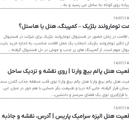
یاده روی کوتاه به ساحل می رسید و به…
19/07/14
مت تومارولند بلژیک – کمپینگ، هتل یا هاستل؟
اقامت در زمان حضور در فستیوال تومارولند بلژیک برای شرکت در فستیوال
ن انگیز تومارولند بلژیک، انتخاب یک محل اقامت مناسب، به اندازه خرید بلیت
وال مهم است. از کمپینگ های پر جنب و جوش در دل فستیوال گرفته…
14/07/14
عیت هتل پالم بیچ وارنا | روی نقشه و نزدیک ساحل
یت هتل پالم بیچ وارنا هتل پالم بیچ وارنا توی قلب منطقه جذاب گلدن سندز
ستان قرار گرفته، جایی که دریا و طبیعت بکر حسابی با هم جور در میان. این
با قرارگیری توی یک فضای سرسبز و دلنشین،…
13/07/14
عیت هتل الیزه سرامیک پاریس | آدرس، نقشه و جاذبه