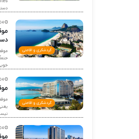
دستر
04
موق
دست
گردشگری و اقامتی
موقعی
حتما
خوبی
04
موق
موقعی
گردشگری و اقامتی
یعنی
نیست
04
موق