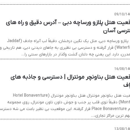
09/10/14
عیت هتل پلازو ورساچه دبی – آدرس دقیق و راه های
رسی آسان
هتل پلازو ورساچه دبی، مثل یک نگین درخشان، دقیقاً لب آبراه جادف (Jaddaf
Waterfront) قرار گرفته و دسترسی بی نظیری به جاهای دیدنی دبی، هم تاریخی و
درن، دارد. این یعنی چه دلتان گشت وگذار در بازارهای سنتی را…
16/08/14
عیت هتل بناونچر مونترال | دسترسی و جاذبه های
اف
موقعیت هتل بناونچر مونترال هتل بناونچر مونترال (Hotel Bonaventure
Montreal) دقیقاً توی قلب پر جنب و جوش داون تاون مونترال، روی مجموعه
عظیم Place Bonaventure قرار گرفته. این موقعیت بی نظیر باعث می شه دستر
هم ترین مراکز تجاری،…
13/08/14