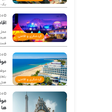
یک پ
04
اقا
محل 
گردشگری و اقامتی
هیجا
فستی
04
موق
موقع
بلغار
گردشگری و اقامتی
هتل 
04
موق
ها