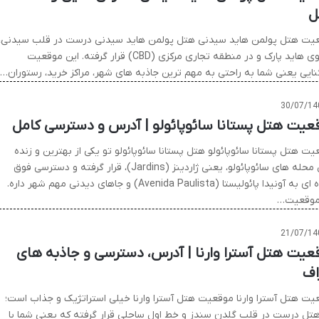
ل
یت هتل پولمن هاید سیدنی هتل پولمن هاید سیدنی درست در قلب سیدنی،
روبروی هاید پارک و در منطقه تجاری مرکزی (CBD) قرار گرفته. این موقعیت
نایی یعنی شما به راحتی به مهم ترین جاذبه های شهر، مراکز خرید، رستوران…
30/07/14
عیت هتل پستانا سائوپائولو | آدرس و دسترسی کامل
ت هتل پستانا سائوپائولو هتل پستانا سائوپائولو تو یکی از بهترین و زنده
ترین محله های سائوپائولو، یعنی ژاردینز (Jardins)، قرار گرفته و دسترسی فوق
العاده ای به آونیدا پائولیستا (Avenida Paulista) و جاهای دیدنی مهم شهر داره.
موقعیت…
21/07/14
عیت هتل آسترا وارنا | آدرس، دسترسی و جاذبه های
اف
یت هتل آسترا وارنا موقعیت هتل آسترا وارنا خیلی استراتژیک و جذاب است؛
هتل درست در قلب گلدن سندز و خط اول ساحلی قرار گرفته که یعنی شما با