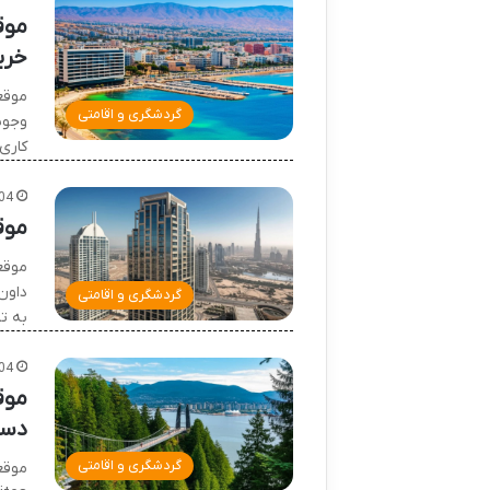
موق
خری
موقع
گردشگری و اقامتی
وجوش
کاری
04
موق
موقع
داون
گردشگری و اقامتی
به ت
04
موق
دست
گردشگری و اقامتی