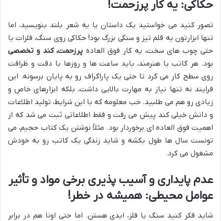
حکاکی: یه کار پرزحمت!
تصور کنید می خواستید یک داستان یا یه شعر بلند بنویسید، اما
تنها ابزارتون یه قلم تیز و سنگی بزرگ بود! حکاکی روی سنگ، فلزات یا
حتی چوب های سخت، یه کار فوق العاده
پرزحمت، کند و تخصصی
بود. هر کاتب یا هنرمند، باید ساعت ها و روزها با دقت و ظرافت
روی سطح کار می کرد تا حتی یک پاراگراف رو به پایان برسونه. این
فرایند نه تنها نیاز به مهارت بالایی داشت، بلکه ابزارهای خاص و
زیادی رو هم می طلبید. خب معلومه که با این شرایط، تولید اطلاعات
و دانش خیلی کند پیش می رفت و فقط اطلاعاتی ثبت می شد که از
اهمیت فوق العاده ای برخوردار بود. مثلاً نوشتن یک کتاب حجیم، می
تونست سال ها طول بکشه و شاید زندگی یک کاتب رو به خودش
مشغول می کرد.
عدم پایداری و آسیب پذیری برخی مواد و تأثیر
عوامل محیطی: همیشه در خطر!
شاید فکر کنید سنگ یا فلز، ابدی هستن. اما حتی اونا هم در برابر