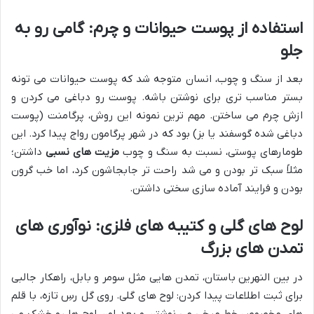
استفاده از پوست حیوانات و چرم: گامی رو به
جلو
بعد از سنگ و چوب، انسان متوجه شد که پوست حیوانات می تونه
بستر مناسب تری برای نوشتن باشه. پوست رو دباغی می کردن و
ازش چرم می ساختن. مهم ترین نمونه این روش، پرگامنت (پوست
دباغی شده گوسفند یا بز) بود که در شهر پرگامون رواج پیدا کرد. این
طومارهای پوستی، نسبت به سنگ و چوب
مزیت های نسبی
داشتن؛
مثلاً سبک تر بودن و می شد راحت تر جابجاشون کرد، اما خب گرون
بودن و فرایند آماده سازی سختی داشتن.
لوح های گلی و کتیبه های فلزی: نوآوری های
تمدن های بزرگ
در بین النهرین باستان، تمدن هایی مثل سومر و بابل، راهکار جالبی
برای ثبت اطلاعات پیدا کردن: لوح های گلی. روی گل رسِ تازه، با قلم
های مخصوص خط میخی می نوشتن و بعد اون لوح ها رو خشک می