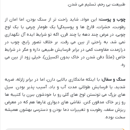
طبیعت بی رحم، تسلیم می شدن.
چوب و پوست:
این مواد، شاید راحت تر از سنگ بودن، اما امان از
رطوبت، حشرات، قارچ ها و پوسیدگی! یک طومار چرمی یا یک لوح
چوبی، در عرض چند دهه یا چند قرن، اگه تو شرایط ایده آل نگهداری
نمی شد، به راحتی از بین می رفت. بر خلاف تصور رایج، چوب در
درازمدت مقاومت کمی در برابر فرسایش طبیعی داره و مگر در شرایط
خاص (مثلاً دفن شدن در خاک بدون اکسیژن)، خیلی زود از بین می
ره.
سنگ و سفال:
با اینکه ماندگاری بالایی دارن، اما در برابر زلزله، ضربه
شدید، یا فرسایش طولانی مدت آب و باد، آسیب پذیر بودن. سیل
های بزرگ می تونستن لوح های گلی رو با خودشون ببرن یا کتیبه ها
رو زیر خاک مدفون کنن. نقاشی های دیواری غارها هم که در معرض
ریزش سقف، رطوبت و تغییرات دما بودن و دسترسی بهشون همیشه
سخت بوده.