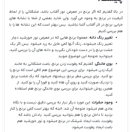
در بالا گفتیم که اگر برنج در معرض نور آفتاب باشد، مشکلاتی را از لحاظ
کیفیت در برنج به وجود می آورد. ولی شاید بعضی از شما با نشانه های
خرابی برنج در اثر آفتاب آشنا نباشید. پس بهتر است که این نشانه ها را با
هم بررسی کنیم.
تغییر رنگ دانه
: معمولا برنج هایی که در معرض نور خورشید دچار
تغییر رنگ میشوند، رنگ آنها کمی مایل به زرد میشود. پس اگر یک
مشت برنج را در دست خودتان بگیرید و دانه های آن را بررسی کنید،
میتوانید متوجه این موضوع شوید.
بوی ماندگی
: گفتیم که رطوبت زدن برنج، باعث مشکلاتی به مانند
کپک زدن میشود. برای بررسی این موضوع هم کافی است که برنج را
بو کنید. برای بررسی عطر برنج، پیشنهاد میشود که یک مشت برنج
را نزدیک صورت کنید و روی آن هاه کنید و فورا آن را بو کنید. از
همین روش میتوانید برای بررسی بوی ماندگی برنج هم استفاده
کنید.
وجود حشرات
: این مورد دیگر نیاز به بررسی دقیق نیست و با نگاه
عادی هم میشود متوجه آن شد. البته که بهتر است کمی برنج را کنار
بزنید تا داخل برنج را هم بتوانید بررسی کنید. یادتان باشد که
رطوبت، باعث ایجاد شپشک در برنج میشود و نور خورشید هم
باعث ایجاد رطوبت میشود.