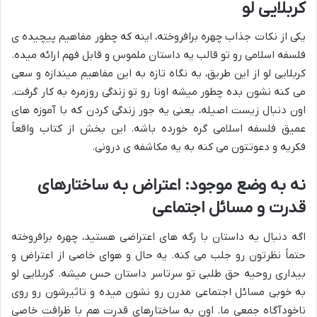
کربلایی لو
یکی از نکات جذاب چهره برافروخته، اینه که چطور مفاهیم پیچیده ی
فلسفه اسلامی رو تو قالب یه داستان ملموس و قابل فهم ارائه میده.
کربلایی لو از این طریق، یه نگاه تازه به این مفاهیم میندازه و سعی
می کنه نشون بده چطور میشه اونا رو تو زندگی روزمره به کار گرفت.
اون دنبال زیست اصیله، یعنی یه جور زندگی کردن که با آموزه های
عمیق فلسفه اسلامی گره خورده باشه. این بخش از کتاب واقعاً
فکریه و دعوتتون می کنه به یه مکاشفه ی درونی.
نه به وضع موجود:
اعتراض به ساختارهای
قدرت
و مسائل اجتماعی
اگه دنبال یه داستان با رگه های اعتراضی هستید، چهره برافروخته
حتماً نظرتون رو جلب می کنه. یه حال و هوای خاصی از اعتراض و
بیداری روحیه حق طلبی تو سرتاسر داستان حس میشه. کربلایی لو
به خوبی مسائل اجتماعی مدرن رو نشون میده و تاثیرشون رو روی
ناخودآگاه جمعی ما. اون به ساختارهای قدرت هم با ظرافت خاصی