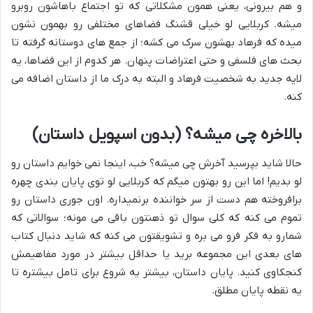
و هم بیرونی، یعنی همون مشکلاتی که تو اجتماع باهاشون روبرو
میشه. کربلایی لو خیلی قشنگ فضاهای مختلفی رو بهمون نشون
میده که فرهاد بهشون سرک می کشه؛ از جمع های دوستانه گرفته تا
بحث های فلسفی و حتی اعتراضات پنهان. هر کدوم از این فضاها، یه
لایه جدید به شخصیت فرهاد و البته به درک ما از داستان اضافه می
کنه.
بالاخره چی میشه؟ (بدون اسپویل داستان)
حالا شاید بپرسید آخرش چی میشه؟ خب، اینجا نمی خوایم داستان رو
لو بدیم! اما این رو بهتون میگم که کربلایی لو توی پایان بندی چهره
برافروخته هم دست از سر خواننده برنمیداره. اون جوری داستان رو
تموم می کنه که کلی سوال تو ذهنتون باقی می مونه؛ سوالاتی که
شمارو به فکر فرو می بره و تشویقتون می کنه که شاید دنبال کتاب
های بعدی این مجموعه برید یا حداقل بیشتر در مورد مفاهیمش
کنجکاوی کنید. پایان داستان، بیشتر یه شروع برای تامل بیشتره تا
یه نقطه پایان مطلق.