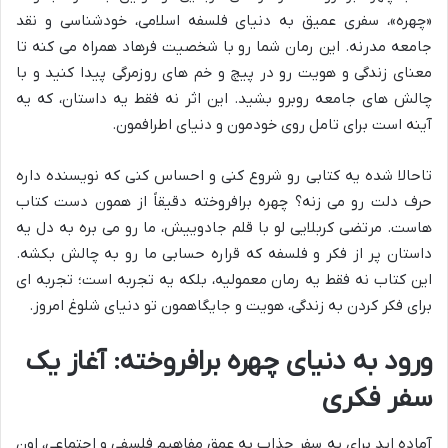
«چهره»، سفری عمیق به دنیای فلسفه اسلامی، خودشناسی و نقد
جامعه مدرنه. این رمان شما رو با شخصیت فرهاد همراه می کنه تا
معنای زندگی و هویت رو در پیچ و خم های روزمرگی پیدا کنید و با
چالش های جامعه روبرو بشید. این اثر نه فقط یه داستان، که یه
آینه است برای تامل روی خودمون و دنیای اطرافمون.
تاحالا شده یه کتابی رو شروع کنی و احساس کنی که نویسنده داره
حرف دلت رو می زنه؟ چهره برافروخته دقیقاً از همون دست کتاب
هاست. مرتضی کربلایی لو با قلم جادوییش، ما رو می بره به دل یه
داستان پر از فکر و فلسفه که قراره حسابی ما رو به چالش بکشه.
این کتاب نه فقط یه رمان معمولیه، بلکه یه تجربه است؛ تجربه ای
برای فکر کردن به زندگی، هویت و جایگاهمون تو دنیای شلوغ امروز.
ورود به دنیای چهره برافروخته: آغاز یک
سفر فکری
آماده اید برای یه سفر جذاب به عمق مفاهیم فلسفی و اجتماعی، اون