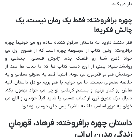
باز می کنه.
چهره برافروخته: فقط یک رمان نیست، یک
چالش فکریه!
فکر نکنید دارید یه داستان سرگرم کننده ساده رو می خونید! چهره
برافروخته اولین کتاب از مجموعه چهره است که از همون اول می
خواد ذهن شما رو قلقلک بده. ژانرش فلسفی، اجتماعی و
روانشناختیه؛ یعنی از اون دست کتاب ها که تا مدت ها بعد از
خوندنش هم تو فکرتون می مونه. اینجا فقط یه معرفی سطحی و یه
خلاصه معمولی نیست. ما می خوایم با هم بریم تو دل داستان، لایه
هاش رو کنار بزنیم و ببینیم کربلایی لو چی می خواد بهمون بگه.
دنبال درک عمیق تری از کتاب هستی یا شاید قبلاً خوندی و الان می
خوای یه مرور اساسی داشته باشی؟ پس جای درستی اومدی!
داستان چهره برافروخته: فرهاد، قهرمانِ
زندگی مدرن ایرانی