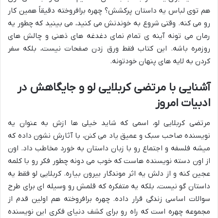
هم توی لباس یه داستان پرکشش؟ چهره برافروخته دقیقاً همین کار
رو می کنه. وقتی شروع به خوندنش می کنید، می بینید که چطور یه
رمان می تونه آینه ی تمام نمای دغدغه های ذهنی و چالش های
روزمره باشه. این کتاب فقط ورق زدن صفحات نیست، بلکه سفر
کردن به لایه های پنهان خودتونه.
آشنایی با
مرتضی کربلایی لو
و جایگاهش در
ادبیات امروز
مرتضی کربلایی لو، اسمی که شاید خیلی ها ازش به عنوان یه
نویسنده صاحب سبک و عمیق یاد می کنن، با آثارش نشون داده که
میشه فلسفه و اجتماع رو با زبان داستان به خورد مخاطب داد. اون
از اون دسته نویسنده هاست که خوب می دونه چطور فکر رو با کلمه
عجین کنه و از دلش یه اثر موندگار بیرون بیاره. کربلایی لو فقط یه
داستان گو نیست، بلکه یه متفکره که قلمش رو وسیله ای برای طرح
سوالات اساسی زندگی قرار داده. چهره برافروخته هم اولین قدم از
مجموعه چهره است که راه رو برای کشف دنیای فکری این نویسنده