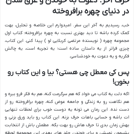
حرف آخر: دعوت به خوندن و غرق شدن
در دنیای چهره برافروخته
خب، رسیدیم به آخر این سفر. امیدوارم این خلاصه و تحلیل، بهت
کمک کرده باشه تا دید بهتری نسبت به چهره برافروخته: کتاب اول
مجموعه چهره ( نویسنده مرتضی کربلایی لو ) پیدا کنی. این کتاب،
چیزی فراتر از یه داستان ساده است؛ یه تجربه است، یه چالش
فکریه و یه دعوت به خودشناسی.
پس کی معطل چی هستی؟ بیا و این کتاب رو
بخون!
اگه دلت یه کتاب می خواد که هم سرگرمت کنه، هم به فکر فرو ببره و
هم نگاهت رو به زندگی و جامعه عوض کنه، چهره برافروخته رو از
دست نده. این رمان می تونه یه دوست خوب برای لحظات تنهایی
ات باشه و حسابی باهات حرف بزنه. این کتاب رو باید ورق بزنی و
بهش زمان بدی تا حرف هاش رو بهت بگه. مطمئن باش از انتخابت
پشیمون نمیشی و برای خوندن جلد های بعدی این مجموعه لحظه