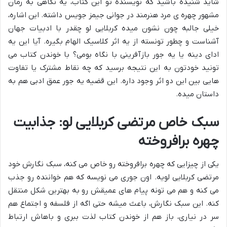
شاید شنیده باشید که نویسنده تو این کتاب، یه نگاهی به رمان
مشهور چهره ی مرد هنرمند در جوانی جیمز جویس داشته. این اشاره،
خیلی جالبه چون نشون میده کربلایی لو چقدر با ادبیات جهان
آشناست و چطور تونسته از یه اثر کلاسیک الهام بگیره. آیا این یه
ادای دینه یا یه جور بازآفرینی با نگاه بومی؟ با خوندن کتاب می
تونید خودتون به این نتیجه برسید که چه نقاط مشترک یا تفاوت
هایی بین این دو اثر وجود داره. این قضیه یه جور عمق ادبی هم به
داستان میده.
سبک خاص مرتضی کربلایی لو: جذابیت
چهره برافروخته
یکی از چیزایی که چهره برافروخته رو خاص می کنه، سبک نگارش خود
مرتضی کربلایی لویه. اون جوری می نویسه که هم خواننده رو جذب
می کنه و هم می تونه پیام های عمیقش رو به بهترین شکل منتقل
کنه. این سبک نگارش، باعث میشه حتی اگه از فلسفه و اجتماع هم
سر در نیاری، باز هم از خوندن کتاب لذت ببری و باهاش ارتباط