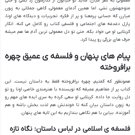
معمولی به نظر میان؛ شاید تو خیابون از کنارشون رد بشی و حتی
متوجهشون نشی. اما همین آدمای معمولی، گاهی جملاتی به زبون
میارن که حسابی پرمعنا و پر از فکره. تجربیات و دیدگاه های اونا،
پازل دغدغه های اجتماعی و فلسفی کتاب رو کامل می کنه. انگار
کربلایی لو می خواد بگه، حتی تو دل معمولی ترین آدم ها هم میشه
حرف های بزرگی رو پیدا کرد.
پیام های پنهان و فلسفه ی عمیق چهره
برافروخته
همونطور که گفتیم، چهره برافروخته فقط یه داستان نیست. این
کتاب پر از مفاهیم عمیقه که نویسنده با هنرمندی خاصی اونا رو تو
دل روایت جا داده. کربلایی لو سعی کرده یه سری ایده های مهم رو
به زبون داستان بیان کنه تا خوندنش هم لذت بخش باشه و هم
آموزنده. بیاین با هم نگاهی بندازیم به این لایه های پنهان.
فلسفه ی اسلامی در لباس داستان: نگاه تازه