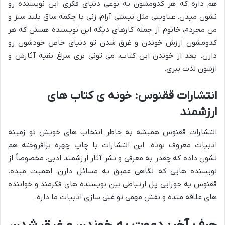
هم داره که هر کدومشون به نوعی دنیای فکری این نویسنده رو
نشون میدن. عناوینی مثل نیستی آرام، زنی با چکمه ساق بلند سبز و
من مجردم، خانوم از جمله کارهای دیگه این نویسنده هستن که هر
کدومشون ارزش خوندن و غرق شدن تو دنیای خاص خودشون رو
دارن. بعد از خوندن این کتاب، می تونی بری سراغ بقیه آثارش و
ازشون لذت ببری.
انتشارات ققنوس
: خونه ی کتاب های
ارزشمند
انتشارات ققنوس همیشه به خاطر انتخاب های خوبش تو زمینه
ادبیات معروف بوده. این انتشارات با چاپ چهره برافروخته هم
نشون داده که چقدر به معرفی و نشر آثار ارزشمند ادبی، مخصوصاً از
نویسنده هایی که نگاهی عمیق به مسائل دارن، اهمیت میده.
ققنوس یه جورایی پل ارتباطی بین نویسنده های فکرمند و خواننده
های علاقه منده و نقش مهمی تو غنی سازی ادبیات ما داره.