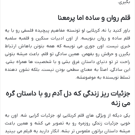
بگیری.
قلم روان و ساده اما پرمعنا
باور کنید یا نه، کربلایی لو تونسته مفاهیم پیچیده فلسفی رو با یه
قلم ساده و روان بنویسه. از اون ادبیات سنگین و قلمبه سلمبه
خبری نیست. اون جوری می نویسه که همه بتونن باهاش ارتباط
بگیرن و حرفش رو بفهمن. همین سادگی تو قلم، باعث میشه بتونی
راحت تر تو دنیای داستان غرق بشی و با شخصیت ها همراه بشی.
این سادگی، اصلاً به معنای سطحی بودن نیست، بلکه نشون دهنده
تسلط نویسنده به موضوعشه.
جزئیات ریز زندگی که دل آدم رو با داستان گره
می زنه
یکی دیگه از ویژگی های قلم کربلایی لو، جزئیات گرایی شه. اون به
خوبی جزئیات زندگی روزمره رو به تصویر می کشه و همین باعث
میشه داستان براتون ملموس تر بشه. انگار دارید یه فیلم می بینید