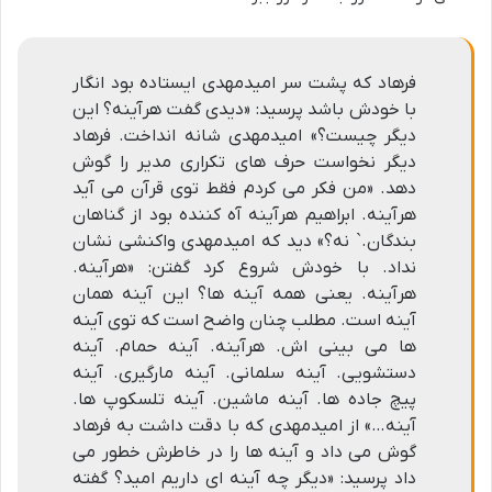
فرهاد که پشت سر امیدمهدى ایستاده بود انگار
با خودش باشد پرسید: «دیدى گفت هرآینه؟ این
دیگر چیست؟» امیدمهدى شانه انداخت. فرهاد
دیگر نخواست حرف هاى تکرارى مدیر را گوش
دهد. «من فکر مى کردم فقط توى قرآن مى آید
هرآینه. ابراهیم هرآینه آه کننده بود از گناهان
بندگان.` نه؟» دید که امیدمهدى واکنشى نشان
نداد. با خودش شروع کرد گفتن: «هرآینه.
هرآینه. یعنى همه آینه ها؟ این آینه همان
آینه است. مطلب چنان واضح است که توى آینه
ها مى بینى اش. هرآینه. آینه حمام. آینه
دستشویى. آینه سلمانى. آینه مارگیرى. آینه
پیچ جاده ها. آینه ماشین. آینه تلسکوپ ها.
آینه…» از امیدمهدى که با دقت داشت به فرهاد
گوش مى داد و آینه ها را در خاطرش خطور مى
داد پرسید: «دیگر چه آینه اى داریم امید؟ گفته