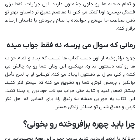
و تمام صحنه ها رو جلوی چشمتون دارید. این جزئیات، فقط برای
قشنگی نیستن؛ اونا کمک می کنن تا مفاهیم عمیق تر داستان بهتر تو
ذهن مخاطب جا بیفتن و خواننده با تمام وجودش با داستان ارتباط
برقرار کنه.
رمانی که سوال می پرسه، نه فقط جواب میده
چهره برافروخته از اون دست کتاب ها نیست که بیاد و تمام جواب
ها رو کف دستتون بذاره. برعکس، این رمان شما رو به چالش می
کشه و کلی سوال تو ذهنتون ایجاد می کنه. کربلایی لو با لحن تأمل
برانگیز و پرسش گرش، شما رو تشویق می کنه که بیشتر فکر کنید،
بیشتر تعمق کنید و شاید حتی جواب سوالات خودتون رو پیدا کنید.
این کتاب یه جورایی میشه یه رفیق راه برای کسایی که اهل فکر
کردن و عمیق شدن تو مسائل زندگی هستن.
چرا باید چهره برافروخته رو بخونی؟
حالا که تا اینجا اومدیم، شاید بپرسی خب با این همه توضیحات، این