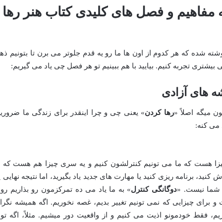
مفاهیم و فصل های کلیدی کتاب هنر رها
ه شده که هر کدوم از اون ها ما رو یه قدم جلوتر می برن تا بتونیم ذه
بیشتری تجربه کنیم. بیایید با هم ببینیم تو هر فصل چی یاد می گیریم:
ه های آزادی
 میگه اصلاً «
رها کردن
» یعنی چی و چرا اینقدر برای زندگی ما ضروریه
 می کنه:
یزا هست که ما می تونیم کنترلشون کنیم و یه سری چیزا هم هست که ا
 کنید، برنامه ریزی کنید یا مهارت های جدید یاد بگیرید، اما نتیجه نهایی ی
 شما نیست. «
دوگانگی کنترل
» به ما یاد می ده تمرکزمون رو بذاریم رو
 برای چیزایی که نمی تونیم تغییر بدیم، غصه نخوریم. اگه همیشه نگرا
م، فقط خودمونو اذیت می کنیم و از واقعیت دور میشیم. مثلاً، اگه تو