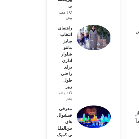
ی
1 هفته
پیش
راهنمای
ن
انتخاب
سایز
مانتو
شلوار
اداری
برای
راحتی
طول
روز
2 هفته
پیش
معرفی
ز
فستیوال‌
ً
های
بین‌الملل
ی کمیک