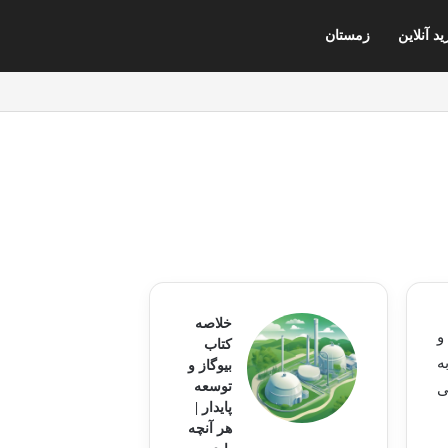
د آنلاین
زمستان
خلاصه
و
کتاب
ه
بیوگاز و
توسعه
ی
پایدار |
هر آنچه