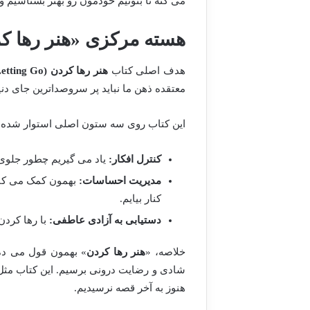
می کنه تا بتونیم خودمون رو بهتر بشناسیم و 
هسته مرکزی «هنر رها ک
هدف اصلی کتاب
هنر رها کردن (The Art of Letting Go)
معتقده ذهن ما نباید پر سروصداترین جای دن
این کتاب روی سه ستون اصلی استوار شده ک
کنترل افکار:
یاد می گیریم چطور جلوی 
مدیریت احساسات:
بهمون کمک می کنه
کنار بیایم.
دستیابی به آزادی عاطفی:
با رها کردن
خلاصه، «
هنر رها کردن
» بهمون قول می ده 
شادی و رضایت درونی برسیم. این کتاب مثل 
هنوز به آخر قصه نرسیدیم.