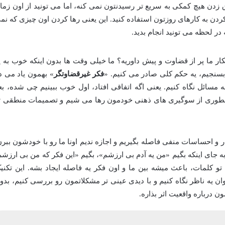
 زدن هیچ کمکی به سریع تر رسیدنتون نمی کنه، اما می تونید از اون زما
ردن به کارهای روزتون استفاده کنید. این یعنی رها کردن اون چیزی که نم
در لحظه می تونید انجام بدید.
افکار ما پر از قضاوت و پیش داوریه؟ ما خیلی وقت ها بدون اینکه خوب به ی
بسنجیم، یه حکم کلی صادر می کنیم. «
فکر غیرقضاوتگر
» بهمون یاد می د
سائل نگاه کنیم. یعنی اگه اتفاقی افتاد، اول خوب ببینیم چی شده، بع
اینطوری از سوگیری های ذهنی خودمون رها می شیم و تصمیمات منطقی ت
ر و احساسات منفی فاصله بگیریم و اجازه ندیم اونا ما رو با خودشون ببرن
به جای اینکه بگیم «من یه آدم بی ارزشم»، بگیم «این فکر که من بی ارزشم
 تو کلمات، باعث میشه بین ما و اون فکر یه فاصله ایجاد بشه. این تکنی
ن یه ناظر نگاه کنیم و با دیدی عینی تر مشکلاتمون رو بررسی کنیم، بدو
درباره واقعیت اثر بذاره.