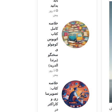
باید
بدانید
4 روز
پیش
خلاصه
کامل
کتاب
اتوبوس
کوچولو
ی
سخنگو
(برندا
الدرید)
5 روز
پیش
خلاصه
کتاب:
تصویرسا
زی و
کاراکتر
ش
در