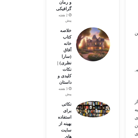
و رمان
گرافیکی
2 هفته
پیش
خلاصه
ن
کتاب
خانه
آفاق
(سارا
نظری) |
نکات
.
کلیدی و
داستان
3 هفته
پیش
ز
نکاتی
ه
برای
استفاده
ی
بهینه از
ن
سایت
ی
های