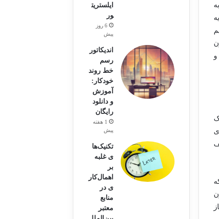
ه
ایلستریت
ور
ه
6 روز
م
پیش
ن
اندیکاتور
و
رسم
خط روند
خودکار:
آموزش
و دانلود
رایگان
ک
1 هفته
ی
پیش
ف
تکنیک‌ها
ی غلبه
بر
اهمال‌کار
ه
ی در
ن
منابع
ز
معتبر
بین‌الملل