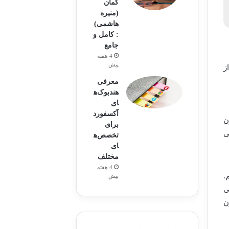
کمان
(منیره
هاشمی)
: کامل و
جامع
4 هفته
پیش
ز
معرفی
هندبوک‌ه
ای
آکسفورد
ن
برای
ی
تخصص‌ه
ای
مختلف
4 هفته
.
پیش
ی
ن