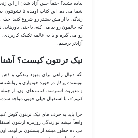
پیاده بشید؟ حتماً حس آزاد شدن از این زنجی
شما می ده. این کتاب اومده تا نشونتون 
زندگی با آرامش بیشتر رو شروع کنید. خیلی 
که حالمون رو بد می کنه، یا حتی باورهایی 
رو می گیره و با یه عالمه تکنیک کاربردی،
آزادتر برسیم.
نیک ترنتون کیست؟ آشنای
اگه دنبال راهی برای بهبود زندگی و ذهن 
نویسنده پرکار در حوزه خودیاری و روانش
و مدیریت استرسه. کتاب های اون، از جمله 
کنیم؟»، با استقبال خیلی خوبی مواجه شده.
چرا باید به حرف های نیک ترنتون گوش کنیم
واقعاً میشه تو زندگی روزمره ازشون استفا
می ده چطور میشه از پسشون بر اومد. اون با