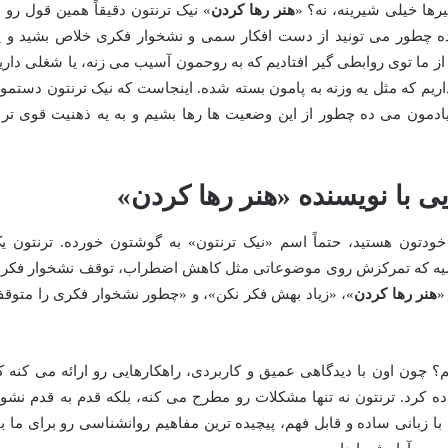
رها خیلی شیرینه، نه؟ «
هنر رها کردن
» نیک ترنتون دقیقاً همین قول رو ب
بده چطور می تونید از دست افکار سمی و نشخوار فکری خلاص بشید و ی
از ما توی روابطی گیر افتادیم که به روحمون آسیب می زنه، یا شغلی داری
داریم که مثل یه وزنه به پامون بسته شده. اینجاست که نیک ترنتون دستمو
 یادمون می ده چطور از این وضعیت ها رها بشیم و به یه ذهنیت قوی تر 
ی با نویسنده «هنر رها کردن»
خودتون هستید، حتماً اسم «نیک ترنتون» به گوشتون خورده. ترنتون ی
ناسیه که تمرکزش روی موضوعاتی مثل کاهش اضطراب، توقف نشخوار فکر
«
هنر رها کردن
»، «زیاد بهش فکر نکن»، و «چطور نشخوار فکری را متوق
؟ چون اون با دیدگاهی عمیق و کاربردی، راهکارهایی رو ارائه می کنه ک
ده کرد. ترنتون نه تنها مشکلات رو مطرح می کنه، بلکه قدم به قدم نشو
 زبانی ساده و قابل فهم، پیچیده ترین مفاهیم روانشناسی رو برای ما با