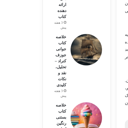
ن
ارائه
دهنده
ی
کتاب
3 هفته
پیش
ه
خلاصه
ه
کتاب
جوانی
د
جوزف
ر
کنراد –
تحلیل،
نقد و
نکات
.
کلیدی
،
3 هفته
ک
پیش
ن
خلاصه
کتاب
بستنی
رنگین