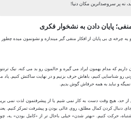
، نه پر سروصداترین مکان دنیا!
فی؛ پایان دادن به نشخوار فکری
 یه چرخه ی بی پایان از افکار منفی گیر میندازه و نشونمون میده چطور ا
ریم که مدام بهمون ایراد می گیره و حالمون رو بد می کنه. نیک ترنتو
نی رو شناسایی کنیم، باهاش حرف بزنیم و در نهایت ساکتش کنیم. یاد م
میگه و نباید به همه حرفاش گوش بدیم.
 از حد، هیچ وقت دست به کار نمی شیم یا از پیشرفتمون لذت نمی بریم
ای دنبال کردن کمال مطلق، روی عالی بودن و پیشرفت تمرکز کنیم. یعن
شتباه، حرکت کنیم. «بهتر شدن» خیلی باحال تر از «کامل بودن» ـه، چو