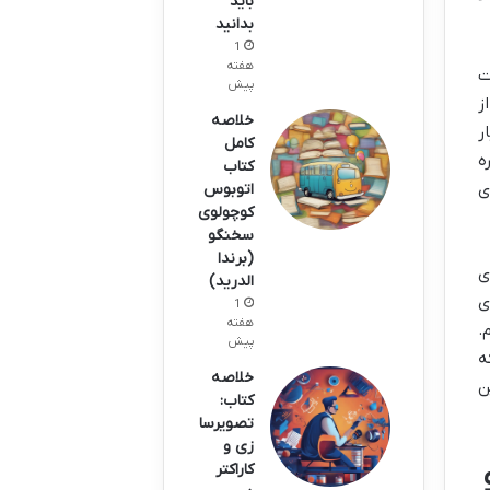
باید
بدانید
1
هفته
ت
پیش
ز
خلاصه
ر
کامل
ه
کتاب
ی
اتوبوس
کوچولوی
سخنگو
(برندا
ی
الدرید)
ی
1
هفته
.
پیش
ه
خلاصه
ن
کتاب:
تصویرسا
زی و
کاراکتر