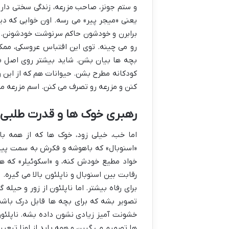
و ستم جونز، صاحب مزرعه، زندگی سختی دارن. 
یعنی «میجر پیر» می رسه. اون خوابی که دید
رو می چینه. توی این اقتباس عروسکی، ممک
بچه ها بیان بشن. شاید بیشتر روی اصل «هم
کودکانه مطرح بشن. حیوانات هم که از این و
کنن و مزرعه رو تصرف می کنن. اسم مزرعه 
رهبری خوک ها و قدرت طلبی ن
اما خب، خیلی زود، خوک ها که از همه 
«اسنوبال» که باهوشه و فکرش به سمت پیشرف
خواد مطیع خودش کنه، و «اسکوئیلر» که ه
رقابت بین اسنوبال و ناپلئون بالا می گیره
برای رفاه بیشتر. اما ناپلئون از زور و حیل
تصویر بشه که برای بچه ها قابل درک باشه، 
خشونت آمیز زیادی نشون داده بشه. ناپلئون 
ها تصمیم می گیرن و همه باید از اونا تبعی