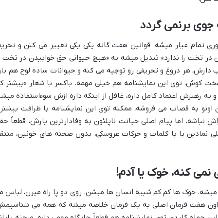
 جوی برنمی گردد
وری تمام عیار میشه. قوانین هفت گانه یکی یکی تغییر می کنن و تحری
ن در تخت را ندارد» تبدیل میشه به «هیچ حیوانی حق خوابیدن در تخت ب
 آب دارش، هر دروغ و تحریفی رو توجیه می کنه و حیوانات ساده لوح هم باو
خت کوش، توی این نمایشنامه هم خیلی مهمه. باکسر با شعار «بیشتر کا
و به رهبرش اعتماد کامل داره، غافل از اینکه داره ازش سوءاستفاده میشه
ن اونو به قصاب می فروشه، ممکنه توی این نمایشنامه با ظرافت بیشتر
ش نباشه، اما پیام اصلی خیانت ناپلئون به وفادارترین یارش، قطعاً حف
نمادین یا با کلمات و حرکات عروسکی، بدون صحنه های خونین، منتق
ی نمی کنه، خوک یا آدم!
 میشه. خوک ها کم کم شبیه انسان ها میشن. روی دو پا راه میرن، لباس م
 اون هفت فرمان اصلی به یک فرمان خلاصه میشه که همه می شناسیمش
این جمله کلیدی توی نمایشنامه هم قطعاً جایگاه مهمی داره. صحنه پایان