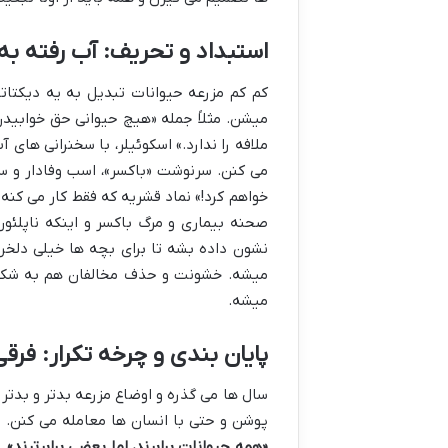
استبداد و تحریف: آب رفته به
کم کم مزرعه حیوانات تبدیل به یه دیکتات
میشن. مثلاً جمله «هیچ حیوانی حق خوابید
ملافه را ندارد.» اسکوئیلر، با سخنرانی های
می کنن. سرنوشت «باکسر»، اسب وفادار و س
خواهم کرد!» نماد قشریه که فقط کار می کنه 
صحنه بیماری و مرگ باکسر و اینکه ناپلئو
نشون داده بشه تا برای بچه ها خیلی دلخرا
میشه. خشونت و حذف مخالفان هم به شکلی 
میشه.
پایان بندی و چرخه تکرار: فرق
سال ها می گذره و اوضاع مزرعه بدتر و بدتر
پوشن و حتی با انسان ها معامله می کنن.
«همه حیوانات برابرند، اما بعضی برابرترند»
. 