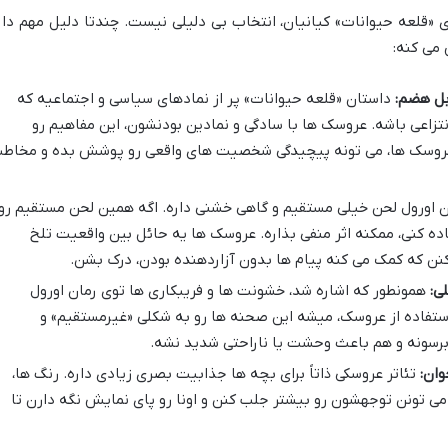
ی «قلعه حیوانات» کیانیان، انتخاب بی دلیلی نیست. چندتا دلیل مهم دار
 می کنه:
بل هضم:
داستان «قلعه حیوانات» پر از نمادهای سیاسی و اجتماعیه که
نتزاعی باشه. عروسک ها با سادگی و نمادین بودنشون، این مفاهیم رو
ر عروسک ها، می تونه پیچیدگی شخصیت های واقعی رو پوشش بده و مخاط
 اورول لحن خیلی مستقیم و گاهی خشنی داره. اگه همین لحن مستقیم رو
ده کنی، ممکنه اثر منفی بذاره. عروسک ها یه حائل بین واقعیت تلخ
ن که کمک می کنه پیام ها بدون آزاردهنده بودن، درک بشن.
ی:
همونطور که اشاره شد، خشونت ها و فریبکاری ها توی رمان اورول
استفاده از عروسک، میشه این صحنه ها رو به شکلی «غیرمستقیم» و
 برسونه و هم باعث وحشت یا ناراحتی شدید نشه.
ان:
تئاتر عروسکی ذاتاً برای بچه ها جذابیت بصری زیادی داره. رنگ ها،
 تونن توجهشون رو بیشتر جلب کنن و اونا رو پای نمایش نگه دارن تا