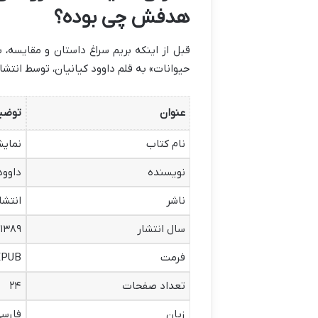
هدفش چی بوده؟
قبل از اینکه بریم سراغ داستان و مقایسه، 
حیوانات» به قلم داوود کیانیان، توسط انت
عنوان
توضی
نام کتاب
نمایش
نویسنده
داوود
ناشر
انتشا
سال انتشار
۱۳۸۹
فرمت
EPUB (برای نسخه الکتر
تعداد صفحات
۲۴
زبان
فارس