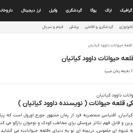
گرافیک
اراک
یوگا
گردشگری
وکیل
ارز دیجیتال
داروخان
کنولوژی
گردشگری و اقامتی
پزشکی
فیلم و سریال
لعه حیوانات داوود کیانیان
عه حیوانات داوود کیانیان
 قلعه حیوانات ( نویسنده داوود کیانیان )
کیانیان، اقتباسی منحصربه فرد از رمان مشهور جورج اورول است که پیا
ین و قابل فهم تئاتر عروسکی برای مخاطب کودک و نوجوان بازگو می کند
ی به شیوه ای ملموس، دریچه ای نو به دنیای «قلعه حیوانات» می گشاید 