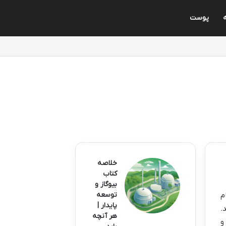
ه
پوست
خلاصه
کتاب
بیوگاز و
توسعه
م
پایدار |
.
هر آنچه
و