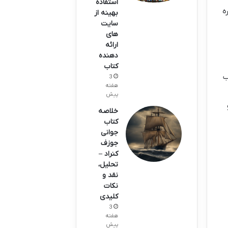
استفاده
ه
بهینه از
سایت
های
ارائه
دهنده
کتاب
ب
3
هفته
پیش
خلاصه
کتاب
جوانی
جوزف
کنراد –
تحلیل،
نقد و
نکات
کلیدی
3
هفته
پیش