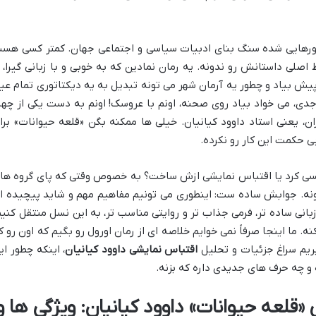
جورهایی شده سنگ بنای ادبیات سیاسی و اجتماعی جهان. کمتر کسی هس
لی داستانش رو ندونه. یه رمان نمادین که به خوبی و با زبانی گیرا، ا
پیش بیاد و چطور یه آرمان شهر می تونه تبدیل به یه دیکتاتوری تمام عیا
دی، می خواد بیاد روی صحنه، اونم با عروسک! اونم به دست یکی از چهر
ن، یعنی استاد داوود کیانیان. خیلی ها ممکنه بگن «قلعه حیوانات» برا
ی حکمت این کار رو نکرده.
ه نویسی کرد یا اقتباس نمایشی ازش ساخت؟ به خصوص وقتی که پای گروه ها
نه. جوابش ساده ست: اینطوری می تونیم مفاهیم مهم و شاید پیچیده ا
زبانی ساده تر، فرمی جذاب تر و روایتی مناسب تر، به این نسل منتقل کنیم
نه. ما اینجا صرفاً نمی خوایم خلاصه ای از رمان اورول رو بگیم که اون رو ک
ریم سراغ جزئیات و تحلیل
اقتباس نمایشی داوود کیانیان
، اینکه چطور ای
 و چه حرف های جدیدی داره که بزنه.
قلعه حیوانات» داوود کیانیان: ویژگی ها و