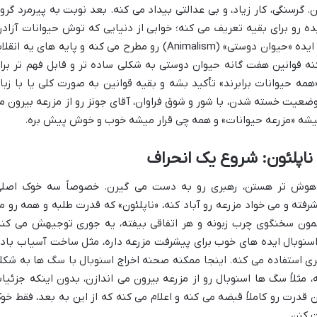
گرسنگی، کار زیاد، و بی عدالتی بیداد می کنه. بعد نوبت به پیرمرد گروه
ه رو برای بقیه تعریف می کنه؛ خوابی از دنیایی که توش حیوانات آزادن
برابرن و خودشون حاکم سرنوشت خودشونن. ایده «حیوان دوستی» (Animalism) رو مطرح می کنه و پایه های یه ان
نه قوانین هفت گانه حیوان دوستی به شکلی ساده تر و قابل فهم تر برا
ه حیوانات برابرند» تأکید بشه و بقیه قوانین به صورت کلی یا با زبا
ضعیت خسته شدن، با شور و شوق فراوان، آقای جونز رو از مزرعه بیرون م
میشه «مزرعه حیوانات» و همه چی قرار میشه خوب و خوش پیش بره.
اپلئون: شروع یک انحراف
باهوش تر هستن، رهبری رو به دست می گیرن. خصوصاً سه خوک اصلی
ته و می خواد مزرعه رو آباد کنه، «ناپلئون» که قدرت طلبه و همه رو م
مون سخنگوی چرب زبونه و هر اتفاقی بیفته، یه جوری توجیهش می کنه
. اسنوبال ایده های خوب برای پیشرفت مزرعه داره، مثل ساخت آسیاب باد
ه گری استفاده می کنه. اینجا ممکنه صحنه اخراج اسنوبال با سگ ها به شکل
مثلاً سگ ها اسنوبال رو از مزرعه بیرون می اندازن، بدون اینکه جزئیا
قدرت رو کاملاً قبضه می کنه و اعلام می کنه که از این به بعد، فقط خو
ت کنن.