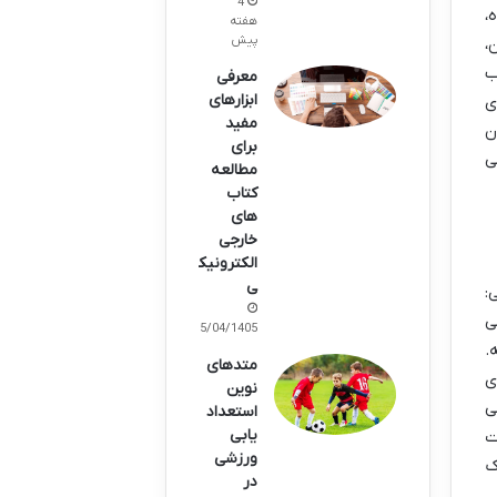
4
،
هفته
پیش
،
قلاب
معرفی
ابزارهای
ی
مفید
ن
برای
ی
مطالعه
کتاب
های
خارجی
الکترونیک
ی
:
ی
15/04/1405
.
متدهای
ی
نوین
ی
استعداد
یابی
ت
ورزشی
ک
در