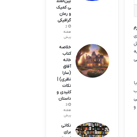
بین‌الملل
ی کمیک
و رمان
گرافیکی
م
2
هفته
ی
پیش
ل
خلاصه
ه
کتاب
ی
خانه
آفاق
(سارا
نظری) |
ا
نکات
ب
کلیدی و
ی
داستان
3
و
هفته
پیش
نکاتی
برای