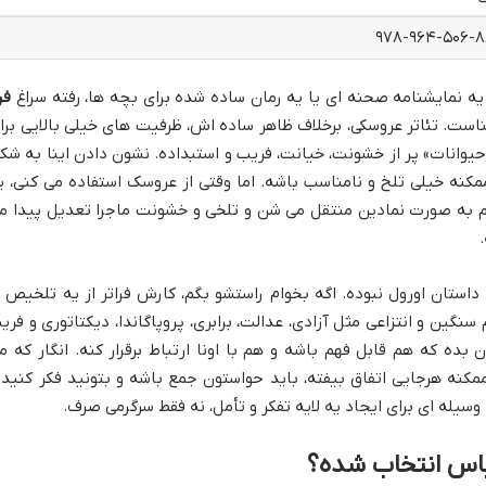
۹۷۸-۹۶۴-۵۰۶-۸
ی یه نمایشنامه صحنه ای یا یه رمان ساده شده برای بچه ها، رفته سراغ
فر
است. تئاتر عروسکی، برخلاف ظاهر ساده اش، ظرفیت های خیلی بالایی برا
حیوانات» پر از خشونت، خیانت، فریب و استبداده. نشون دادن اینا به شک
کنه خیلی تلخ و نامناسب باشه. اما وقتی از عروسک استفاده می کنی، ی
م به صورت نمادین منتقل می شن و تلخی و خشونت ماجرا تعدیل پیدا م
 داستان اورول نبوده. اگه بخوام راستشو بگم، کارش فراتر از یه تلخیص ی
سنگین و انتزاعی مثل آزادی، عدالت، برابری، پروپاگاندا، دیکتاتوری و فری
ده که هم قابل فهم باشه و هم با اونا ارتباط برقرار کنه. انگار که م
مکنه هرجایی اتفاق بیفته، باید حواستون جمع باشه و بتونید فکر کنید 
سیله ای برای ایجاد یه لایه تفکر و تأمل، نه فقط سرگرمی صرف.
تباس انتخاب شده؟