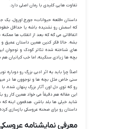
تفاوت هایی کلیدی با رمان اصلی دارد.
داستان «قلعه حیوانات» جورج اورول، یک 
که اسمش رو نشنیده باشه یا حداقل خطوط اص
اتفاقاتی می گه که بعد از انقلاب ها ممکنه 
بشه. حالا فکر کنین همین داستان عمیق و ج
های شناخته شده تئاتر کودک و نوجوان ایرا
بچه ها زیادی سنگینه، اما خب کیانیان هم ب
اصلاً چرا باید یه اثر ادبی بزرگ رو دوبار
سنی خاص مثل بچه ها و نوجوون ها در میو
رو که توی دل اون آثار بزرگ پنهان شده، با 
این مقاله هم دقیقاً می خواد همین کار رو بک
شاید خیلی ها بلد باشن. هدفمون اینه که ب
داستان رو برای صحنه عروسکی بازسازی کرده
معرفی نمایشنامه عروسکی «