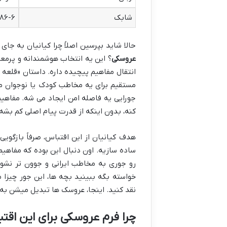
شابک
۸۶-۶
حالا شاید بپرسین اصلاً چرا کیانیان به جا
عروسکی
؟ این یه انتخاب هوشمندانه و پرمعن
انتقال مفاهیم پیچیده داره. داستان «قلعه 
مستقیم برای یه مخاطب کودک یا نوجوان مم
جورایی یه فاصله امن ایجاد می شه. مفاهی
کنه، بدون اینکه از قدرت پیام اصلی کم بشه.
هدف کیانیان از این اقتباس، صرفاً بازگویی
ساده سازیه. اون دنبال این بوده که مفاهیم 
رو جوری به مخاطب ایرانی و جوون تر نشون ب
خواسته بگه ببینید بچه ها، این جور چیزا م
نقد کنید. اینجا، عروسک ها تبدیل میشن به و
چرا فرم عروسکی برای این اق