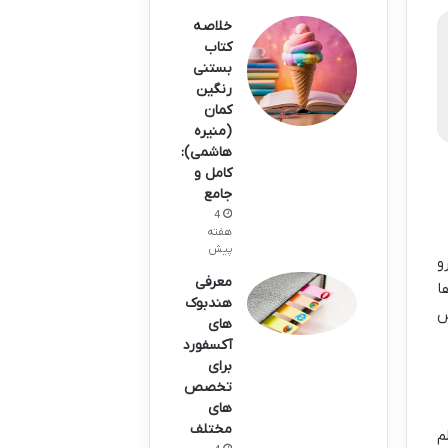
خلاصه
کتاب
بستنی
رنگین
کمان
(منیره
هاشمی):
کامل و
جامع
4
هفته
پیش
و
معرفی
ا
هندبوک‌
س
های
آکسفورد
برای
تخصص‌
های
مختلف
م