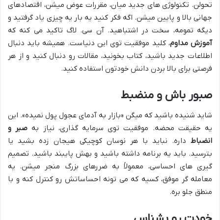
تحولن. تکنولوژی های جدید میان، مقررات عوض میشن، اقتصادهای
جهانی بالا و پایین میشن. اگه فکر کنید یه بار یه چیزی یاد گرفتید و
دیگه تمومه، سخت در اشتباهید. آن سی. لاگ تاکید می کنه که
آموزش مداوم
، کلید موفقیت توی این دنیاست. همیشه باید دنبال
اطلاعات جدید باشید، کتاب بخونید، مقالات رو دنبال کنید و از هر
فرصتی برای بالا بردن دانش خودتون استفاده کنید.
صبور باش و منضبط
شاید شنیده باشید که میگن «بازار به آدمای عجول پول نمیده». این
یه حقیقت محضه. موفقیت توی سرمایه گذاری، نیاز به
صبر و
انضباط
داره. نباید با هر نوسان کوچیکی هیجان زده بشید یا
بترسید. باید یه برنامه داشته باشید و بهش پایبند باشید. تصمیم
گیری های احساسی، معمولاً به ضررهای بزرگ منجر میشن. یه
معامله گر موفق، کسیه که می تونه احساساتش رو کنترل کنه و با
منطق جلو بره.
خودت رو بشناس