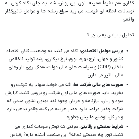
گذاری هم دقیقاً همینه. توی این روش، شما به جای نگاه کردن به
نوسانات لحظه ای قیمت، می رید سراغ ریشه ها و عوامل تاثیرگذار
واقعی.
تحلیل بنیادی یعنی چی؟
بررسی عوامل اقتصادی:
نگاه می کنید به وضعیت کلان اقتصاد
کشور و جهان. نرخ بهره، تورم، نرخ بیکاری، رشد تولید ناخالص
داخلی (GDP) و سیاست های مالی دولت، همگی روی بازارهای
مالی تاثیر می ذارن.
صورت های مالی شرکت ها:
اگه می خواید سهام یه شرکت رو
بخرید، باید صورت های مالی اون شرکت رو بررسی کنید. گزارش
سود و زیان، ترازنامه و جریان وجوه نقد بهتون نشون میدن که
شرکت چقدر درآمد داره، چقدر هزینه می کنه، چقدر بدهی داره
و در کل، اوضاع مالیش چطوره.
شرایط صنعتی و رقابتی:
شرکتی که توش سرمایه گذاری می
کنید، توی چه صنعتی فعاله؟ این صنعت آینده داره؟ رقباش