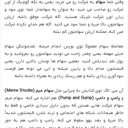
وقتی شما
سهام
یه شرکت رو می خرید، یعنی یه تکه کوچیک از اون
شرکت رو صاحب می شید. به عنوان یه سهامدار، شما توی سود و
زیان اون شرکت شریک هستید. اگه شرکت موفق باشه، ارزش
سهامتون بالا میره و شما سود می کنید. اگه هم خدای نکرده شرکت
ضرر کنه، ممکنه ارزش سهامتون کم بشه.
معامله سهام معمولاً توی بورس انجام میشه. نقدشوندگی سهام
خیلی مهمه، یعنی چقدر راحت می تونید سهامتون رو بفروشید و به
پول نقد تبدیلش کنید. بعضی سهام ها نوسان بالایی دارن، یعنی
قیمتشون مدام بالا و پایین میشه و این می تونه هم فرصت
سودآوری زیادی باشه و هم ریسک زیادی به همراه داشته باشه.
آن سی. لاگ توی کتابش به چیزایی مثل
سهام میم (Meme Stocks)
و
پامپ و دامپ (Pump and Dump)
هم اشاره می کنه. سهام میم،
سهام شرکت هایی هستن که بدون دلیل بنیادی خاصی و فقط به
خاطر هیجانات شبکه های اجتماعی و ترند شدن، قیمتشون شدیداً
بالا میره و بعد یهو سقوط می کنه. پامپ و دامپ هم یه جور
دستکاری بازاره که یه عده قیمت یه سهم رو مصنوعی بالا می برن