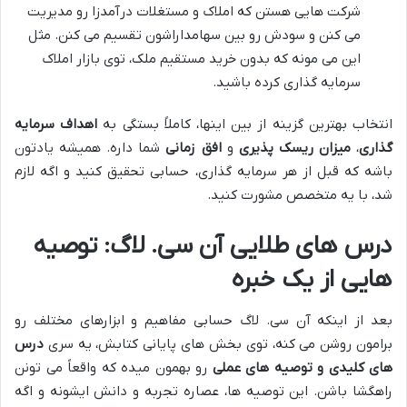
شرکت هایی هستن که املاک و مستغلات درآمدزا رو مدیریت
می کنن و سودش رو بین سهامداراشون تقسیم می کنن. مثل
این می مونه که بدون خرید مستقیم ملک، توی بازار املاک
سرمایه گذاری کرده باشید.
انتخاب بهترین گزینه از بین اینها، کاملاً بستگی به
اهداف سرمایه
گذاری
،
میزان ریسک پذیری
و
افق زمانی
شما داره. همیشه یادتون
باشه که قبل از هر سرمایه گذاری، حسابی تحقیق کنید و اگه لازم
شد، با یه متخصص مشورت کنید.
درس های طلایی آن سی. لاگ: توصیه
هایی از یک خبره
بعد از اینکه آن سی. لاگ حسابی مفاهیم و ابزارهای مختلف رو
برامون روشن می کنه، توی بخش های پایانی کتابش، یه سری
درس
های کلیدی و توصیه های عملی
رو بهمون میده که واقعاً می تونن
راهگشا باشن. این توصیه ها، عصاره تجربه و دانش ایشونه و اگه