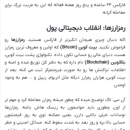
فارکس ۲۴ ساعته و پنج روز هفته فعاله که این یه مزیت بزرگ برای
معامله گرانه.
رمزارزها: انقلاب دیجیتالی پول
اگه دنبال چیزی هیجان انگیزتر از فارکس هستید،
رمزارزها
رو
فراموش نکنید.
بیت کوین (Bitcoin)
که اولین و معروف ترین رمزارز
هست، دنیای مالی رو حسابی تکون داده. تکنولوژی پشت بیت کوین،
بلاکچین (Blockchain)
نام داره که یه دفتر کل توزیع شده و امنه و
اطلاعات تراکنش ها رو به صورت غیرمتمرکز ثبت می کنه. بعد از
بیت کوین، هزاران رمزارز دیگه مثل اتریوم، ریپل و … هم به وجود
اومدن.
آن سی. لاگ توضیح میده که چطور میشه رمزارز معامله کرد و مهم تر
از اون، چطوری باید حواسمون به ریسک هاش باشه. رمزارزها
نوسانات خیلی بالایی دارن، یعنی ممکنه توی یه روز قیمتشون
حسابی بالا بره و روز بعد به شدت سقوط کنه. مسائل امنیتی و خطر