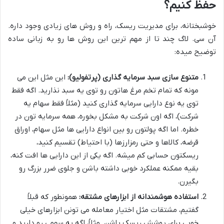
حفظ کنیم؟
خوشبختانه، برای مدیریت ریسک، راه و روش های زیادی وجود داره.
آن سی. لاگ چند تا از مهم ترین این روش ها رو به زبانی ساده
توضیح میده:
متنوع سازی سبد سرمایه گذاری (پرتفولیو):
این مثل این می
مونه که تمام تخم مرغ هاتون رو توی یه سبد نذارید. اگه فقط
توی یه نوع دارایی سرمایه گذاری کنید (مثلاً فقط سهام یه
شرکت)، اگه اون شرکت به مشکل بخوره، همه سرمایه تون در
خطره. اما اگه پولتون رو بین انواع دارایی ها مثل سهام، اوراق
قرضه، کالاها و حتی رمزارزها (با احتیاط) تقسیم کنید،
ریسکتون حسابی کم میشه. اگه یکی از این دارایی ها افت کنه،
بقیه ممکنه عملکرد خوبی داشته باشن و جلوی ضرر بزرگ رو
بگیرن.
استفاده هوشمندانه از ابزارهای مشتقه:
همونطور که قبلاً
گفتیم، مشتقات مثل اختیار معامله می تونن ابزارهای خیلی
خوبی برای پوشش ریسک باشن. مثلاً، اگه یه سهمی رو دارید و