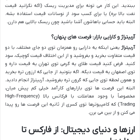
ببندید. این کار می تونه برای مدیریت ریسک (اگه نگرانید قیمت
نفت بالا بره) یا برای کسب سود از نوسانات قیمت استفاده بشه.
البته باید حسابی باهاشون آشنا باشید چون ریسک بالایی هم دارن.
آربیتراژ و کارایی بازار: فرصت های پنهان؟
آربیتراژ
یعنی اینکه یه دارایی رو همزمان توی دو جای مختلف، با دو
قیمت متفاوت بخرید و بفروشید و از این اختلاف قیمت کوچیک، سود
کنید. فرض کنید قیمت طلای یه گرمی توی تهران یه قیمت داره و
توی اصفهان یه قیمت دیگه. اگه بتونید از جایی که ارزون تره بخرید
و همون لحظه توی جایی که گرون تره بفروشید، آربیتراژ انجام دادید.
البته این فرصت ها توی بازارهای کارآمد خیلی کم پیش میان،
مخصوصاً با وجود معاملات با فرکانس بالا (High-Frequency
Trading) که کامپیوترها توی کسری از ثانیه این فرصت ها رو پیدا
می کنن و از بین می برن.
ارزها و دنیای دیجیتال: از فارکس تا