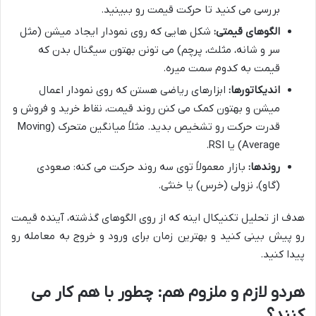
بررسی می کنید تا حرکت قیمت رو ببینید.
الگوهای قیمتی:
شکل هایی که روی نمودار ایجاد میشن (مثل
سر و شانه، مثلث، پرچم) می تونن بهتون سیگنال بدن که
قیمت به کدوم سمت میره.
اندیکاتورها:
ابزارهای ریاضی هستن که روی نمودار اعمال
میشن و بهتون کمک می کنن روند قیمت، نقاط خرید و فروش و
قدرت حرکت رو تشخیص بدید. مثلاً میانگین متحرک (Moving
Average) یا RSI.
روندها:
بازار معمولاً توی سه روند حرکت می کنه: صعودی
(گاو)، نزولی (خرس) یا خنثی.
هدف از تحلیل تکنیکال اینه که از روی الگوهای گذشته، آینده قیمت
رو پیش بینی کنید و بهترین زمان برای ورود و خروج به معامله رو
پیدا کنید.
هردو لازم و ملزوم هم: چطور با هم کار می
کنند؟