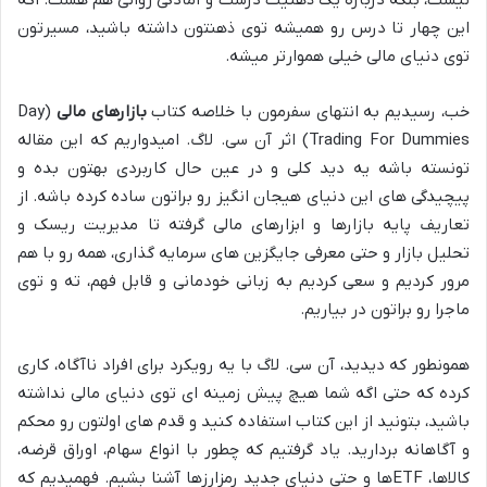
نیست، بلکه درباره یک ذهنیت درست و آمادگی روانی هم هست. اگه
این چهار تا درس رو همیشه توی ذهنتون داشته باشید، مسیرتون
توی دنیای مالی خیلی هموارتر میشه.
خب، رسیدیم به انتهای سفرمون با خلاصه کتاب
بازارهای مالی
(Day
Trading For Dummies) اثر آن سی. لاگ. امیدواریم که این مقاله
تونسته باشه یه دید کلی و در عین حال کاربردی بهتون بده و
پیچیدگی های این دنیای هیجان انگیز رو براتون ساده کرده باشه. از
تعاریف پایه بازارها و ابزارهای مالی گرفته تا مدیریت ریسک و
تحلیل بازار و حتی معرفی جایگزین های سرمایه گذاری، همه رو با هم
مرور کردیم و سعی کردیم به زبانی خودمانی و قابل فهم، ته و توی
ماجرا رو براتون در بیاریم.
همونطور که دیدید، آن سی. لاگ با یه رویکرد برای افراد ناآگاه، کاری
کرده که حتی اگه شما هیچ پیش زمینه ای توی دنیای مالی نداشته
باشید، بتونید از این کتاب استفاده کنید و قدم های اولتون رو محکم
و آگاهانه بردارید. یاد گرفتیم که چطور با انواع سهام، اوراق قرضه،
کالاها، ETFها و حتی دنیای جدید رمزارزها آشنا بشیم. فهمیدیم که