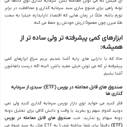
ای میشن که می تونن معامله بشن. سرمایه گذاری توی کالاها می
تونه راهی برای متنوع سازی سبد سرمایه گذاری و محافظت در برابر
تورم باشه. مثلاً، در زمان هایی که اقتصاد ناپایداره، خیلیا به سمت
طلا میرن چون معمولاً ارزش خودش رو حفظ می کنه.
ابزارهای کمی پیشرفته تر ولی ساده تر از
همیشه:
حالا که با دارایی های پایه آشنا شدیم، بریم سراغ ابزارهای کمی
پیشرفته تر که می تونن خیلی مفید باشن، البته اگه درست باهاشون
آشنا بشیم.
صندوق های قابل معامله در بورس (ETF): سبدی از سرمایه
گذاری ها
فکر کنید می خواید توی بازار بورس سرمایه گذاری کنید ولی نمی
دونید کدوم سهم رو بخرید یا وقت و دانش کافی برای تحلیل دونه
دونه سهام رو ندارید. خب،
صندوق های قابل معامله در بورس
(ETF)
دقیقاً برای شما ساخته شدن! یه ETF مثل یه سبد میوه می