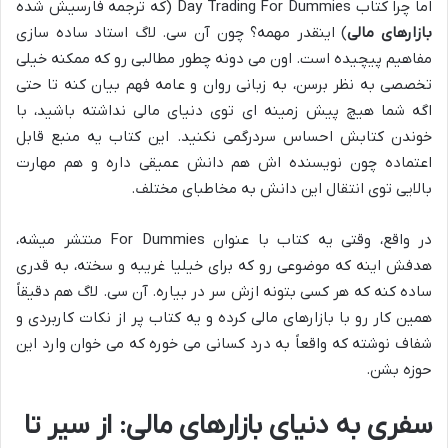
اما چرا کتاب Day Trading For Dummies (که ترجمه فارسیش شده
بازارهای مالی
) اینقدر مهمه؟ چون آن سی. لاگ استاد ساده سازی
مفاهیم پیچیده است. اون می دونه چطور مطالبی رو که ممکنه خیلی
تخصصی به نظر برسن، به زبانی روان و عامه فهم بیان کنه تا حتی
اگه شما هیچ پیش زمینه ای توی دنیای مالی نداشته باشید، با
خوندن کتابش احساس سردرگمی نکنید. این کتاب یه منبع قابل
اعتماده چون نویسنده اش هم دانش عمیقی داره و هم مهارت
بالایی توی انتقال این دانش به مخاطبای مختلف.
در واقع، وقتی یه کتاب با عنوان For Dummies منتشر میشه،
هدفش اینه که موضوعی رو که برای خیلیا غریبه و سخته، به قدری
ساده کنه که هر کسی بتونه ازش سر در بیاره. آن سی. لاگ هم دقیقاً
همین کار رو با بازارهای مالی کرده و یه کتاب پر از نکات کاربردی و
شفاف نوشته که واقعاً به درد کسانی می خوره که می خوان وارد این
حوزه بشن.
سفری به دنیای بازارهای مالی: از سیر تا