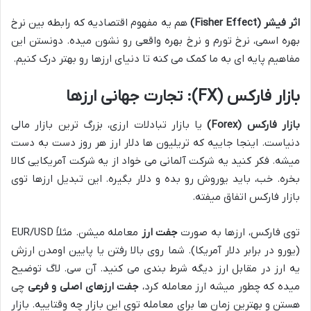
اثر فیشر (Fisher Effect)
هم یه مفهوم اقتصادیه که رابطه بین نرخ
بهره اسمی، نرخ تورم و نرخ بهره واقعی رو نشون میده. دونستن این
مفاهیم پایه ای به ما کمک می کنه تا دنیای ارزها رو بهتر درک کنیم.
بازار فارکس (FX): تجارت جهانی ارزها
بازار فارکس (Forex)
یا بازار تبادلات ارزی، بزرگ ترین بازار مالی
دنیاست. اینجا جاییه که تریلیون ها دلار ارز هر روز دست به دست
میشه. فکر کنید یه شرکت آلمانی می خواد از یه شرکت آمریکایی کالا
بخره. خب، باید یوروش رو بده و دلار بگیره. این تبدیل ارزها توی
بازار فارکس اتفاق میفته.
توی فارکس، ارزها به صورت
جفت ارز
معامله میشن. مثلاً EUR/USD
(یورو در برابر دلار آمریکا). شما روی بالا رفتن یا پایین اومدن ارزش
یه ارز در مقابل ارز دیگه شرط بندی می کنید. آن سی. لاگ توضیح
میده که چطور میشه ارز معامله کرد،
جفت ارزهای اصلی و فرعی
چی
هستن و بهترین زمان ها برای معامله توی این بازار چه وقتاییه. بازار