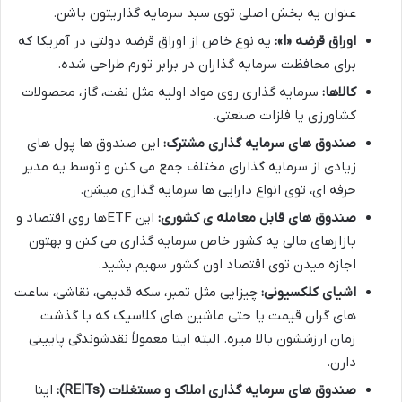
عنوان یه بخش اصلی توی سبد سرمایه گذاریتون باشن.
اوراق قرضه «I»:
یه نوع خاص از اوراق قرضه دولتی در آمریکا که
برای محافظت سرمایه گذاران در برابر تورم طراحی شده.
کالاها:
سرمایه گذاری روی مواد اولیه مثل نفت، گاز، محصولات
کشاورزی یا فلزات صنعتی.
صندوق های سرمایه گذاری مشترک:
این صندوق ها پول های
زیادی از سرمایه گذارای مختلف جمع می کنن و توسط یه مدیر
حرفه ای، توی انواع دارایی ها سرمایه گذاری میشن.
صندوق های قابل معامله ی کشوری:
این ETFها روی اقتصاد و
بازارهای مالی یه کشور خاص سرمایه گذاری می کنن و بهتون
اجازه میدن توی اقتصاد اون کشور سهیم بشید.
اشیای کلکسیونی:
چیزایی مثل تمبر، سکه قدیمی، نقاشی، ساعت
های گران قیمت یا حتی ماشین های کلاسیک که با گذشت
زمان ارزششون بالا میره. البته اینا معمولاً نقدشوندگی پایینی
دارن.
صندوق های سرمایه گذاری املاک و مستغلات (REITs):
اینا