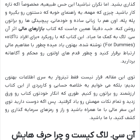
گذاری بشید. اما نگران نباشید! این حس طبیعیه، مخصوصاً اگه تازه
کار باشید. چیزی که مهمه، یه راهنمای خوبه که دستتون رو بگیره و
پله پله، اون هم با زبانی ساده و خودمانی، پیچیدگی ها رو براتون
روشن کنه. خب، دقیقاً همین جاست که کتاب
بازارهای مالی
اثر آن
سی. لاگ به کمک ما میاد. این کتاب که با رویکرد «برای افراد ناآگاه»
(For Dummies) نوشته شده، بهتون یاد میده چطور با مفاهیم مالی
ارتباط برقرار کنید و چطور قدم های اولتون رو محکم و آگاهانه
بردارید.
توی این مقاله، قرار نیست فقط تیتروار یه سری اطلاعات بهتون
بدیم؛ بلکه می خوایم یه خلاصه حسابی و کاربردی از این کتاب
ارزشمند رو براتون رو کنیم. طوری که انگار خودتون کتاب رو ورق
زدید و تمام نکات مهمش رو یاد گرفتید. پس اگه دوست دارید توی
این سفر مالی با ما همراه باشید و راز و رمزهای سرمایه گذاری رو
کشف کنید، با ما باشید.
آن سی. لاگ کیست و چرا حرف هایش