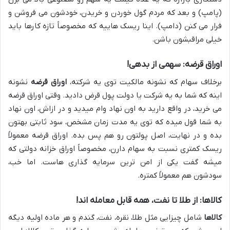
(پامپ) و بعد که مردم گول خوردن و خریدن، خودشون می فروشن و
فرار می کنن (دامپ). اینا ریسک هاییه که مخصوصاً تازه کارها باید
خیلی مراقبشون باشن.
اوراق قرضه: سهمی از بدهی!
برخلاف سهام که نشونه مالکیت توی یه شرکته،
اوراق قرضه
نشونه
اینه که شما به یه شرکت یا دولت پول قرض دادید. وقتی اوراق قرضه
می خرید، در واقع دارید به اون نهاد وام میدید و در ازاش، اون نهاد
به شما قول میده که توی یه مدت زمان مشخص، سود ثابتی بهتون
بده و در نهایت، اصل پولتون رو هم پس بده. اوراق قرضه معمولاً
ریسک کمتری نسبت به سهام دارن، مخصوصاً اوراق خزانه دولتی که
میشه گفت یکی از امن ترین سرمایه گذاری هاست. اما خب،
سودشون هم معمولاً کمتره.
کالاها: از طلا تا نفت، همه قابل معامله اند!
کالاها
شامل چیزایی مثل طلا، نقره، نفت، گندم و هر ماده اولیه دیگه