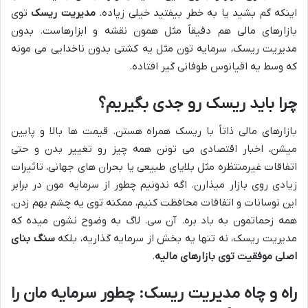
اینکه گم بشید یا به خطر بیفتید خیلی زیاده.
مدیریت ریسک
توی
بازارهای مالی هم دقیقاً مثل همون نقشه و ابزارهاست. بدون
مدیریت ریسک، سرمایه تون مثل یه کشتی بدون ناخدایی می مونه
که وسط یه اقیانوس طوفانی گیر افتاده.
چرا باید ریسک رو جدی بگیریم؟
بازارهای مالی ذاتاً با ریسک همراه هستن. قیمت ها بالا و پایین
میشن، اخبار اقتصادی می تونن همه چیز رو تغییر بدن و حتی
اتفاقات غیرمنتظره مثل بلایای طبیعی یا بحران های جهانی، تاثیرات
زیادی روی بازار میذارن. اگه ندونیم چطور از سرمایه مون در برابر
این نوسانات و اتفاقات محافظت کنیم، ممکنه توی یه چشم بهم زدن،
همه زحماتمون به باد بره. آن سی. لاگ به وضوح نشون میده که
مدیریت ریسک، نه تنها یه بخش از سرمایه گذاریه، بلکه
سنگ بنای
اصلی موفقیت توی بازارهای مالیه
.
راه و چاه مدیریت ریسک: چطور سرمایه مان را