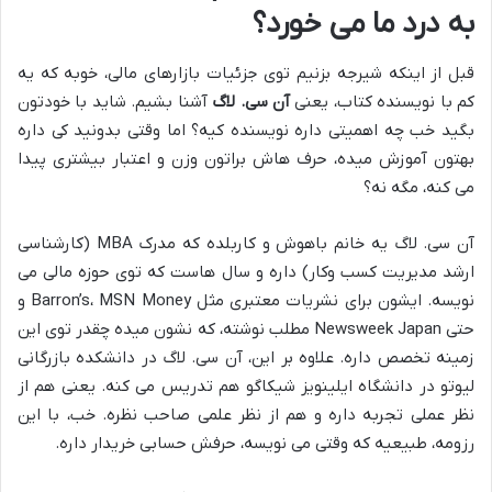
به درد ما می خورد؟
قبل از اینکه شیرجه بزنیم توی جزئیات بازارهای مالی، خوبه که یه
کم با نویسنده کتاب، یعنی
آن سی. لاگ
آشنا بشیم. شاید با خودتون
بگید خب چه اهمیتی داره نویسنده کیه؟ اما وقتی بدونید کی داره
بهتون آموزش میده، حرف هاش براتون وزن و اعتبار بیشتری پیدا
می کنه، مگه نه؟
آن سی. لاگ یه خانم باهوش و کاربلده که مدرک MBA (کارشناسی
ارشد مدیریت کسب وکار) داره و سال هاست که توی حوزه مالی می
نویسه. ایشون برای نشریات معتبری مثل Barron’s، MSN Money و
حتی Newsweek Japan مطلب نوشته، که نشون میده چقدر توی این
زمینه تخصص داره. علاوه بر این، آن سی. لاگ در دانشکده بازرگانی
لیوتو در دانشگاه ایلینویز شیکاگو هم تدریس می کنه. یعنی هم از
نظر عملی تجربه داره و هم از نظر علمی صاحب نظره. خب، با این
رزومه، طبیعیه که وقتی می نویسه، حرفش حسابی خریدار داره.