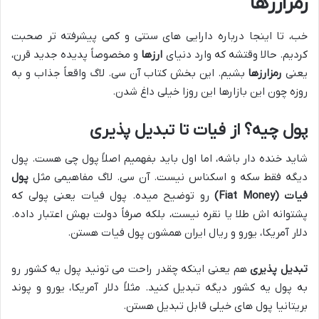
رمزارزها
خب، تا اینجا درباره دارایی های سنتی و کمی پیشرفته تر صحبت
کردیم. حالا وقتشه که وارد دنیای
ارزها
و مخصوصاً پدیده جدید قرن،
یعنی
رمزارزها
بشیم. این بخش کتاب آن سی. لاگ واقعاً جذاب و به
روزه چون این بازارها این روزا خیلی داغ شدن.
پول چیه؟ از فیات تا تبدیل پذیری
شاید خنده دار باشه، اما اول باید بفهمیم اصلاً پول چی هست. پول
دیگه فقط سکه و اسکناس نیست. آن سی. لاگ مفاهیمی مثل
پول
فیات (Fiat Money)
رو توضیح میده. پول فیات یعنی پولی که
پشتوانه اش طلا یا نقره نیست، بلکه صرفاً دولت بهش اعتبار داده.
دلار آمریکا، یورو و ریال ایران همشون پول فیات هستن.
تبدیل پذیری
هم یعنی اینکه چقدر راحت می تونید پول یه کشور رو
به پول یه کشور دیگه تبدیل کنید. مثلاً دلار آمریکا، یورو و پوند
بریتانیا پول های خیلی قابل تبدیل هستن.