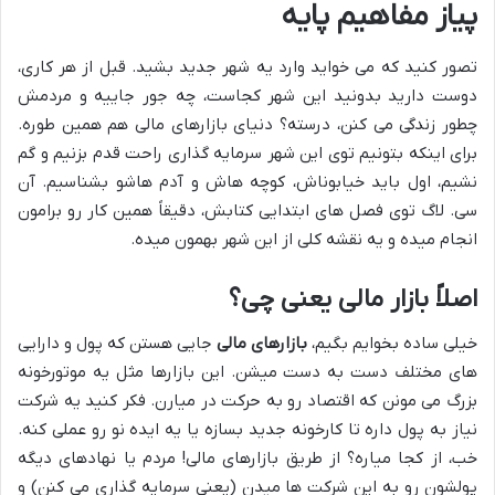
پیاز مفاهیم پایه
تصور کنید که می خواید وارد یه شهر جدید بشید. قبل از هر کاری،
دوست دارید بدونید این شهر کجاست، چه جور جاییه و مردمش
چطور زندگی می کنن، درسته؟ دنیای بازارهای مالی هم همین طوره.
برای اینکه بتونیم توی این شهر سرمایه گذاری راحت قدم بزنیم و گم
نشیم، اول باید خیابوناش، کوچه هاش و آدم هاشو بشناسیم. آن
سی. لاگ توی فصل های ابتدایی کتابش، دقیقاً همین کار رو برامون
انجام میده و یه نقشه کلی از این شهر بهمون میده.
اصلاً بازار مالی یعنی چی؟
خیلی ساده بخوایم بگیم،
بازارهای مالی
جایی هستن که پول و دارایی
های مختلف دست به دست میشن. این بازارها مثل یه موتورخونه
بزرگ می مونن که اقتصاد رو به حرکت در میارن. فکر کنید یه شرکت
نیاز به پول داره تا کارخونه جدید بسازه یا یه ایده نو رو عملی کنه.
خب، از کجا میاره؟ از طریق بازارهای مالی! مردم یا نهادهای دیگه
پولشون رو به این شرکت ها میدن (یعنی سرمایه گذاری می کنن) و