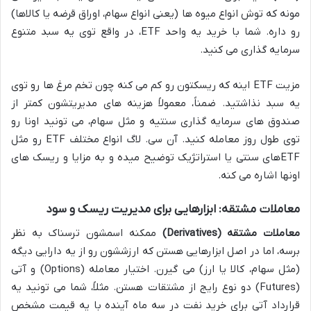
مونه که توش انواع میوه ها (یعنی انواع سهام، اوراق قرضه یا کالاها)
رو داره. شما با خرید یه واحد ETF، در واقع توی یه سبد متنوع
سرمایه گذاری می کنید.
مزیت ETF اینه که ریسکتون رو کم می کنه چون تخم مرغ ها رو توی
یه سبد نذاشتید. ضمناً، معمولاً هزینه های مدیریتشون کمتر از
صندوق های سرمایه گذاری سنتیه و مثل سهام، می تونید اونا رو
توی طول روز معامله کنید. آن سی. لاگ انواع مختلف ETF رو مثل
ETFهای سنتی یا استراتژیک توضیح میده و به مزایا و ریسک های
اونها اشاره می کنه.
معاملات مشتقه: ابزارهایی برای مدیریت ریسک و سود
معاملات مشتقه (Derivatives)
ممکنه اسمشون ترسناک به نظر
برسه، اما در اصل ابزارهایی هستن که ارزششون رو از یه دارایی دیگه
(مثل سهام، کالا یا ارز) می گیرن. اختیار معامله (Options) و آتی
(Futures) دو نوع رایج از مشتقات هستن. مثلاً، شما می تونید یه
قرارداد آتی برای خرید نفت در سه ماه آینده با یه قیمت مشخص