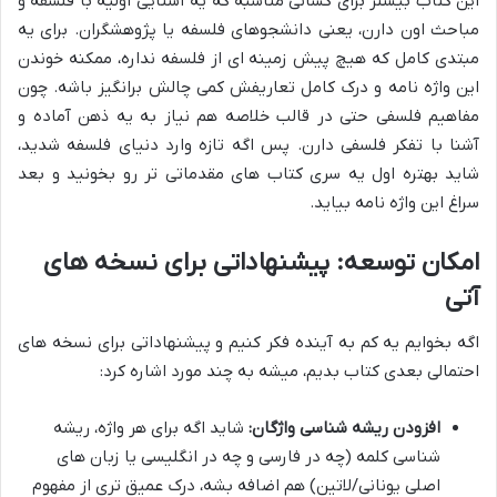
این کتاب بیشتر برای کسانی مناسبه که یه آشنایی اولیه با فلسفه و
مباحث اون دارن، یعنی دانشجوهای فلسفه یا پژوهشگران. برای یه
مبتدی کامل که هیچ پیش زمینه ای از فلسفه نداره، ممکنه خوندن
این واژه نامه و درک کامل تعاریفش کمی چالش برانگیز باشه. چون
مفاهیم فلسفی حتی در قالب خلاصه هم نیاز به یه ذهن آماده و
آشنا با تفکر فلسفی دارن. پس اگه تازه وارد دنیای فلسفه شدید،
شاید بهتره اول یه سری کتاب های مقدماتی تر رو بخونید و بعد
سراغ این واژه نامه بیاید.
امکان توسعه: پیشنهاداتی برای نسخه های
آتی
اگه بخوایم یه کم به آینده فکر کنیم و پیشنهاداتی برای نسخه های
احتمالی بعدی کتاب بدیم، میشه به چند مورد اشاره کرد:
افزودن ریشه شناسی واژگان:
شاید اگه برای هر واژه، ریشه
شناسی کلمه (چه در فارسی و چه در انگلیسی یا زبان های
اصلی یونانی/لاتین) هم اضافه بشه، درک عمیق تری از مفهوم