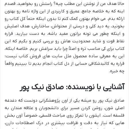
حالا هدف من از نوشتن این مطلب چیه؟ راستش رو بخواهید، قصدم
اینه که یه خلاصه جامع، عمیق و کاربردی از این واژه نامه رو بهتون
ارائه بدم. می خوام بهتون کمک کنم تا بدون اینکه حتماً کل کتاب رو
بخونید، یه دید کلی و درستی از محتواش، ساختارش، هدف اصلیش
و اینکه چطور می تونه براتون مفید باشه، به دست بیارید. قراره
نقاط قوت و شاید محدودیت هاش رو بررسی کنیم و بگیم که این
کتاب برای کی مناسب تره و اصلاً چرا باید سراغش بریم. خلاصه اینکه،
این یه معرفی ساده محصول مثل سایت های فروش کتاب نیست؛
قراره یه کالبدشکافی حسابی از دل کتاب انجام بدیم تا ببینیم واقعاً
چه خبره.
آشنایی با نویسنده: صادق نیک پور
صادق نیک پور رو میشه یکی از اون پژوهشگرانی دونست که دغدغه
اصلی شون، روشن کردن مسیر برای دانشجویان و علاقه مندان به
فلسفه است. ایشون با تمرکز روی مباحث فلسفی، خصوصاً اون بخش
هایی که نیاز به دقت و ظرافت بیشتری در درک اصطلاحات دارن،