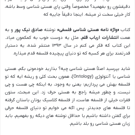
دقیقشون رو بفهمید؟ مخصوصاً وقتی پای هستی شناسی وسط باشه،
کار خیلی سخت تر میشه. اینجا دقیقاً جاییه که
کتاب
«واژه نامه هستی شناسی فلسفی»
نوشته
صادق نیک پور
و به
همت
انتشارات ارباب قلم
، مثل یه دوست خوب به کمکمون میاد.
این کتاب که فکر می کنم در سال ۱۳۹۳ منتشر شده، یه دستیار
قدرتمند برای هر کسیه که تو دنیای پیچیده فلسفه قدم میذاره.
شاید بپرسید اصلاً هستی شناسی چیه؟ بذارید خودمونی بگم، هستی
شناسی یا آنتولوژی (Ontology)، همون بحث کلی و ریشه ایه که تو
فلسفه بهش می پردازیم؛ یعنی به وجود، به اینکه چی هست و چی
نیست، و چطور میشه راجع به هستی حرف زد. این مبحث، ستون
فقرات خیلی از فلسفه هاست، از فلسفه کلاسیک یونان باستان گرفته
تا فلسفه های جدیدتر. پس اگه می خوایم تو دنیای فلسفه حرفی
برای گفتن داشته باشیم یا حداقل نوشته های دیگه رو بفهمیم، باید
زبان هستی شناسی رو بلد باشیم.