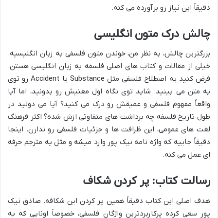
دقیقاً این نیاز رو برآورده می کنه.
چالش درک متون انگلیسی
بزرگترین چالش، به نظر من، خوندن متون فلسفی به زبان انگلیسیه.
خیلی از مقالات و کتاب های اصلی فلسفه به زبان انگلیسی هستن.
فرض کنید یه اصطلاح فلسفی مثل Substance یا Accident رو توی
یه متن می بینید. شاید توی نگاه اول معنیش رو بدونید، اما آیا
واقعاً مفهوم فلسفی و عمیقش رو درک می کنید؟ آیا می دونید در
طول تاریخ فلسفه چه برداشت های متفاوتی ازش شده؟ اکثر فرهنگ
لغت های عمومی، این ظرافت ها و جزئیات فلسفی رو ندارن. اینجا
دقیقاً جاییه که واژه نامه نیک پور وارد میشه و مثل یه مترجم حرفه
ای عمل می کنه.
رسالت کتاب: پر کردن شکاف
هدف اصلی این کتاب دقیقاً همین پر کردن این شکافه. صادق نیک
پور سعی کرده پرکاربردترین واژگان فلسفی، خصوصاً اونایی که به