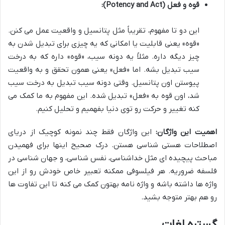
قوه و فعل (Potency and Act):
این دو تا مفهوم، تقریباً مثل پتانسیل و واقعیت عمل می کنن.
«قوه» یعنی قابلیت یا امکانی که یه چیزی برای تبدیل شدن به
چیز دیگه داره. مثلاً یه دونه سیب، «قوه» داره که به درخت
سیب تبدیل بشه. اما «فعل» یعنی همون تحقق و به واقعیت
پیوستن اون پتانسیل. وقتی دونه سیب تبدیل به درخت سیب
شد، اون قوه به «فعل» تبدیل شده. این مفهوم به ما کمک می
کنه تغییر و حرکت رو توی دنیا بفهمیم و تحلیل کنیم.
اهمیت این واژگان:
این واژگان فقط چند نمونه کوچیک از دریای
اصطلاحات هستی شناسی هستن. درک صحیح اینها برای فهمیدن
مباحث پیچیده ای مثل خداشناسی، نفس شناسی، و جهان شناسی در
فلسفه ضروریه. هر فیلسوفی ممکنه تعبیر خاص خودش رو از این
واژه ها داشته باشه و واژه نامه بهتون کمک می کنه تا این تفاوت ها
رو هم بهتر متوجه بشید.
گستره لغات