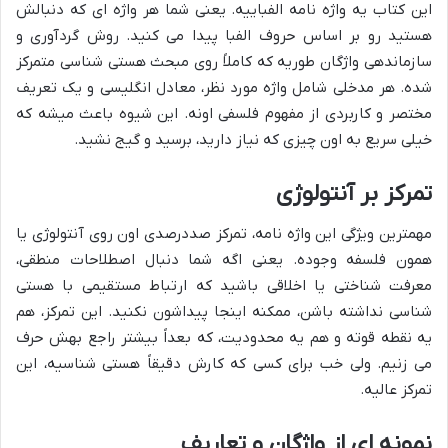
این کتاب یه واژه نامه الفباییه. یعنی شما هر واژه ای که دنبالش
هستید رو بر اساس حروف الفبا پیدا می کنید. روش گردآوری و
سازماندهی واژگان طوریه که کاملاً روی مبحث هستی شناسی متمرکز
شده. هر مدخلی شامل واژه مورد نظر، معادل انگلیسی و یک تعریف
مختصر و کاربردی از مفهوم فلسفی اونه. این شیوه باعث میشه که
خیلی سریع به اون چیزی که نیاز دارید، برسید و گیج نشید.
تمرکز بر آنتولوژی
مهمترین ویژگی این واژه نامه، تمرکز صددرصدی اون روی آنتولوژی یا
همون فلسفه وجوده. یعنی اگه شما دنبال اصطلاحات منطقی،
معرفت شناختی یا اخلاقی باشید که ارتباط مستقیمی با هستی
شناسی نداشته باشن، ممکنه اینجا پیداشون نکنید. این تمرکز، هم
یه نقطه قوته و هم یه محدودیت، که بعداً بیشتر راجع بهش حرف
می زنیم. ولی خب برای کسی که کارش دقیقاً هستی شناسیه، این
تمرکز عالیه.
نمونه ای از واژگان و تعاریف