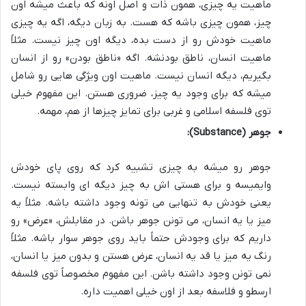
ماهیت یه چیزی، همون ذات و اصل اونه که باعث میشه اون
چیز، همون چیزی باشه که هست. به زبان دیگه، اگه یه چیزی
ماهیت خودش رو از دست بده، دیگه اون چیز نیست. مثلاً
ماهیت انسان، ناطق بودنشه. اگه «ناطق بودن» رو از انسان
بگیریم، دیگه انسان نیست. ماهیت اون ویژگی هایی رو شامل
میشه که برای وجود یه چیز، ضروری هستن. این مفهوم خیلی
توی فلسفه اسلامی و غربی برای تمایز چیزها از هم، مهمه.
جوهر (Substance):
جوهر رو میشه به چیزی تشبیه کرد که روی پای خودش
وایمیسه و برای هستی اش به چیز دیگه ای وابسته نیست.
یعنی خودش به تنهایی می تونه وجود داشته باشه. مثلاً یه
میز یا یه انسان، می تونن جوهر باشن. در مقابلش، «عرض» رو
داریم که برای وجودش حتماً باید روی جوهر سوار باشه. مثلاً
رنگ یه میز یا قد یه انسان، عرض هستن و بدون میز یا انسان،
نمی تونن وجود داشته باشن. این مفهوم مخصوصاً توی فلسفه
ارسطو و فلاسفه بعد از اون خیلی اهمیت داره.