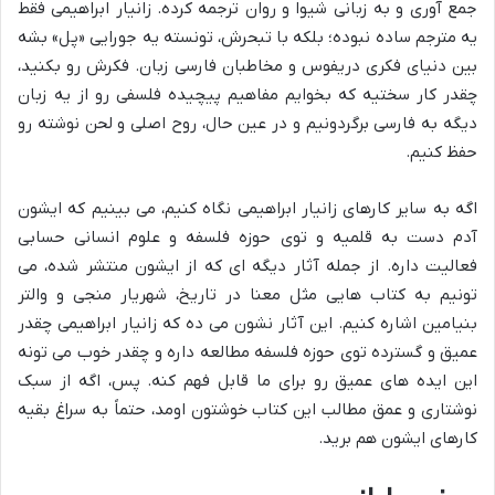
جمع آوری و به زبانی شیوا و روان ترجمه کرده. زانیار ابراهیمی فقط
یه مترجم ساده نبوده؛ بلکه با تبحرش، تونسته یه جورایی «پل» بشه
بین دنیای فکری دریفوس و مخاطبان فارسی زبان. فکرش رو بکنید،
چقدر کار سختیه که بخوایم مفاهیم پیچیده فلسفی رو از یه زبان
دیگه به فارسی برگردونیم و در عین حال، روح اصلی و لحن نوشته رو
حفظ کنیم.
اگه به سایر کارهای زانیار ابراهیمی نگاه کنیم، می بینیم که ایشون
آدم دست به قلمیه و توی حوزه فلسفه و علوم انسانی حسابی
فعالیت داره. از جمله آثار دیگه ای که از ایشون منتشر شده، می
تونیم به کتاب هایی مثل معنا در تاریخ، شهریار منجی و والتر
بنیامین اشاره کنیم. این آثار نشون می ده که زانیار ابراهیمی چقدر
عمیق و گسترده توی حوزه فلسفه مطالعه داره و چقدر خوب می تونه
این ایده های عمیق رو برای ما قابل فهم کنه. پس، اگه از سبک
نوشتاری و عمق مطالب این کتاب خوشتون اومد، حتماً به سراغ بقیه
کارهای ایشون هم برید.