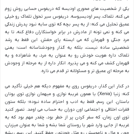
یکی از شخصیت های محوری اودیسه که دریفوس حسابی روش زوم
می کنه، تلماک، پسر اودیسیوسه. دریفوس سیر تحول تلماک رو خیلی
عمیق تحلیل می کنه؛ از یه پسر بچه که توی سایه نبود پدرش زندگی
می کنه و نمی تونه از مادرش در برابر خواستگاران دفاع کنه، تا یه
مرد جنگی و قهرمان که می ایسته پای حقش. این فقط یه رشد
شخصیتی ساده نیست، بلکه یه گذار وجودشناسانه است؛ یعنی
تلماک داره هویت خودش رو به عنوان یه مرد، یه شاهزاده و یه
قهرمان کشف می کنه و می پذیره. انگار داره از یه مرحله از وجودش
به مرحله ای عمیق تر و مسئولانه تر قدم می ذاره.
در کنار این گذار، دریفوس روی یه مفهوم دیگه هم خیلی تأکید می
کنه: زنیا (Xenia) یا همون غریبه نوازی و میهمان نوازی توی یونان
باستان. این رسم، فقط یه ادب و احترام ساده نبوده؛ بلکه ستون
فقرات اخلاقی و اجتماعی اون دوران به حساب می اومد. تصور کنید
توی اون زمان، که سفر کردن پر از خطر بود، چقدر مهم بود که یه
غریبه از جایی وارد شهر یا روستای شما بشه و شما به عنوان میزبان،
جون و مال و ناموسش رو مثل خودتون حفظ کنید. این رسم ریشه