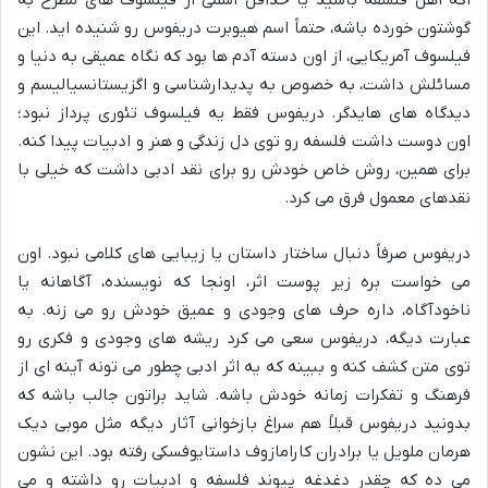
اگه اهل فلسفه باشید یا حداقل اسمی از فیلسوف های مطرح به
گوشتون خورده باشه، حتماً اسم هیوبرت دریفوس رو شنیده اید. این
فیلسوف آمریکایی، از اون دسته آدم ها بود که نگاه عمیقی به دنیا و
مسائلش داشت، به خصوص به پدیدارشناسی و اگزیستانسیالیسم و
دیدگاه های هایدگر. دریفوس فقط یه فیلسوف تئوری پرداز نبود؛
اون دوست داشت فلسفه رو توی دل زندگی و هنر و ادبیات پیدا کنه.
برای همین، روش خاص خودش رو برای نقد ادبی داشت که خیلی با
نقدهای معمول فرق می کرد.
دریفوس صرفاً دنبال ساختار داستان یا زیبایی های کلامی نبود. اون
می خواست بره زیر پوست اثر، اونجا که نویسنده، آگاهانه یا
ناخودآگاه، داره حرف های وجودی و عمیق خودش رو می زنه. به
عبارت دیگه، دریفوس سعی می کرد ریشه های وجودی و فکری رو
توی متن کشف کنه و ببینه که یه اثر ادبی چطور می تونه آینه ای از
فرهنگ و تفکرات زمانه خودش باشه. شاید براتون جالب باشه که
بدونید دریفوس قبلاً هم سراغ بازخوانی آثار دیگه مثل موبی دیک
هرمان ملویل یا برادران کارامازوف داستایوفسکی رفته بود. این نشون
می ده که چقدر دغدغه پیوند فلسفه و ادبیات رو داشته و می