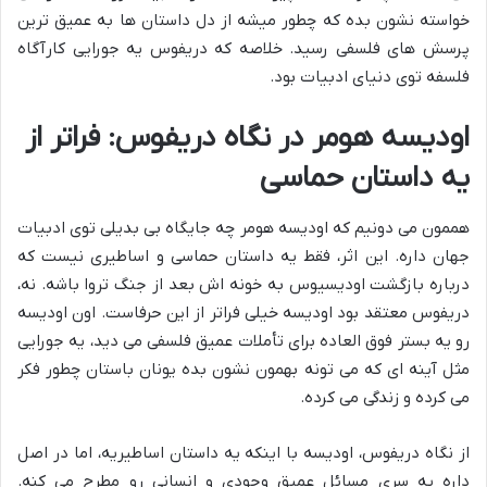
خواسته نشون بده که چطور میشه از دل داستان ها به عمیق ترین
پرسش های فلسفی رسید. خلاصه که دریفوس یه جورایی کارآگاه
فلسفه توی دنیای ادبیات بود.
اودیسه هومر در نگاه دریفوس: فراتر از
یه داستان حماسی
هممون می دونیم که اودیسه هومر چه جایگاه بی بدیلی توی ادبیات
جهان داره. این اثر، فقط یه داستان حماسی و اساطیری نیست که
درباره بازگشت اودیسیوس به خونه اش بعد از جنگ تروا باشه. نه،
دریفوس معتقد بود اودیسه خیلی فراتر از این حرفاست. اون اودیسه
رو یه بستر فوق العاده برای تأملات عمیق فلسفی می دید، یه جورایی
مثل آینه ای که می تونه بهمون نشون بده یونان باستان چطور فکر
می کرده و زندگی می کرده.
از نگاه دریفوس، اودیسه با اینکه یه داستان اساطیریه، اما در اصل
داره یه سری مسائل عمیق وجودی و انسانی رو مطرح می کنه.