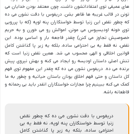
های عمیقی توی اعتقاداتشون داشت، چون معتقد بودن خدایان می
تونن در قالب غریبه ها ظاهر بشن. دریفوس با دقت نشون می ده
که چطور نقض این زنیا توسط خواستگاران پنه لوپه (که با پررویی
توی خونه اودیسیوس می مونن، اموالش رو می خورن و به حریم
خصوصیش تجاوز می کنن) چقدر فاجعه بار و اساسی بوده. این
نقض، نه فقط یه بی احترامی ساده، بلکه یه زیر پا گذاشتن کامل
قوانین اخلاقی و الهی محسوب می شد. همین نقض زنیا است که
تنش اصلی داستان اودیسه رو ایجاد می کنه و بهش نیروی پیش
برنده می ده. دریفوس نشون می ده که چقدر این مفهوم توی فهم
کل داستان و حتی فهم اخلاق یونان باستان حیاتیه و چطور به ما
کمک می کنه ببینیم چرا مجازات خواستگاران انقدر باید بی رحمانه و
قاطعانه باشه.
دریفوس با دقت نشون می ده که چطور نقض
زنیا توسط خواستگاران پنه لوپه، نه فقط یه بی
احترامی ساده، بلکه یه زیر پا گذاشتن کامل