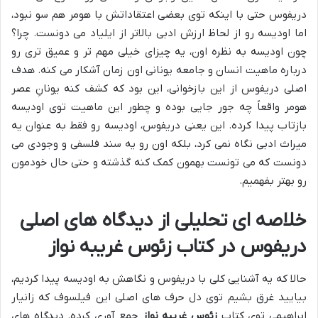
دریفوس حتی با اینکه توی بعضی اعتقاداتش با هومر هم سو نبود،
اما اودیسه رو از لحاظ ارزش ادبی بالاتر از ایلیاد می دونست. چرا؟
چون اودیسه به نظره اون، یه چیزای خیلی مهم تر و عمیق تری رو
درباره ماهیت انسان و جامعه یونانی اون زمان آشکار می کنه. هدف
اصلی دریفوس از این بازخوانی، این بود که کشف کنه یونانِ عصر
هومر واقعاً چه جور جایی بوده و چطور این ماهیت توی اودیسه
بازتاب پیدا کرده. این یعنی دریفوس، اودیسه رو فقط به عنوان یه
میراث ادبی نگاه نمی کرد، بلکه اون رو یه سند فلسفی و وجودی می
دونست که می تونست بهمون کمک کنه گذشته و حتی حال خودمون
رو بهتر بفهمیم.
خلاصه ای تحلیلی از دیدگاه های اصلی
دریفوس در کتاب زئوس غریبه نواز
حالا که یه آشنایی کلی با دریفوس و نگاهش به اودیسه پیدا کردیم،
بیایید غرق بشیم توی دل حرف های اصلی این فیلسوف که زانیار
ابراهیمی توی کتاب
زئوس غریبه نواز
جمع آوری کرده. دیدگاه های