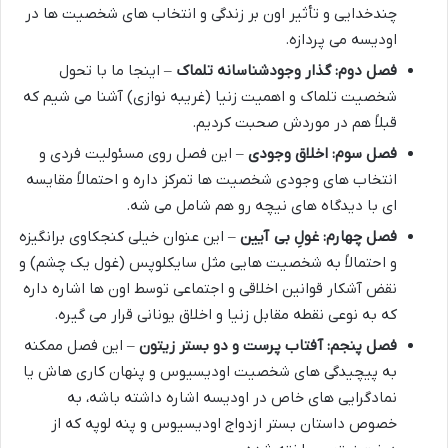
چندخدایی و تأثیر اون بر زندگی و انتخاب های شخصیت ها در
اودیسه می پردازه.
فصل دوم: گذار وجودشناسانه تلماک
– اینجا ما با تحول
شخصیت تلماک و اهمیت زنیا (غریبه نوازی) آشنا می شیم که
قبلاً هم در موردش صحبت کردیم.
فصل سوم: اخلاق وجودی
– این فصل روی مسئولیت فردی و
انتخاب های وجودی شخصیت ها تمرکز داره و احتمالاً مقایسه
ای با دیدگاه های نیچه رو هم شامل می شه.
فصل چهارم: غولِ بی آیین
– این عنوان خیلی کنجکاوی برانگیزه
و احتمالاً به شخصیت هایی مثل سایکلوپس (غول یک چشم) و
نقض آشکار قوانین اخلاقی و اجتماعی توسط اون ها اشاره داره
که به نوعی نقطه مقابل زنیا و اخلاق یونانی قرار می گیره.
فصل پنجم: آفتاب پرست و دو بستر زیتون
– این فصل ممکنه
به پیچیدگی های شخصیت اودیسیوس و پنهان کاری هاش یا
نمادگرایی های خاص در اودیسه اشاره داشته باشه، به
خصوص داستان بستر ازدواج اودیسیوس و پنه لوپه که از