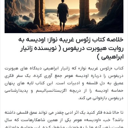
خلاصه کتاب زئوس غریبه نواز: اودیسه به
روایت هیوبرت دریفوس ( نویسنده زانیار
ابراهیمی )
کتاب «زئوس غریبه نواز» که زانیار ابراهیمی دیدگاه های هیوبرت
دریفوس را درباره اودیسه هومر جمع آوری کرده، یک سفر فکری
عمیق به دل فلسفه و ادبیات است. این کتاب لایه های پنهان
حماسه اودیسه را از دریچه اگزیستانسیالیسم و پدیدارشناسی
دریفوس بازخوانی می کند.
تا حالا شده فکر کنید یک اثر ادبی چقدر می تواند عمق فلسفی داشته
باشد؟ خب، «اودیسه» هومر یکی از همین شاهکارهاست که سال
هاست ذهن آدم ها را به خودش مشغول کرده. این حماسه جاودانه،