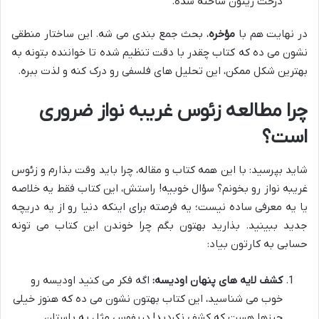
درخت زیتون ساخته شده.
در نهایت هم با
مؤخره
، بحث جمع بندی می شه. این ساختار منطقی
نشون می ده که کتاب چقدر با دقت تنظیم شده تا خواننده بتونه به
بهترین شکل ممکن، این تحلیل های فلسفی رو درک کنه و لذت ببره.
چرا مطالعه زئوس غریبه نواز ضروری
است؟
شاید بپرسید: با این همه کتاب و مقاله، چرا باید وقت بذارم و زئوس
غریبه نواز رو بخونم؟ سؤال خوبیه! راستش، این کتاب فقط یه خلاصه
یا یه معرفی ساده نیست؛ یه فرصته برای اینکه دنیا رو از یه دریچه
جدید ببینید. بذارید بهتون بگم چرا خوندن این کتاب می تونه
حسابی به کارتون بیاد:
کشف لایه های پنهان اودیسه:
اگه فکر می کنید اودیسه رو
خوب می شناسید، این کتاب بهتون نشون می ده که هنوز خیلی
چیزها هست که کشف نکردید! دریفوس مثل یه باستان