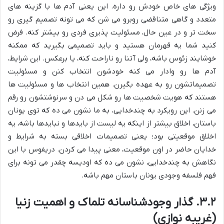
ویژگی های خاص خودش رو داره. این یعنی آدم ها با گزینه های
متعدد و گاهی متناقضی روبرو می شن که می تونه تصمیم گیری رو
سخت تر و در عین حال، مسئولیت پذیری فردی رو بیشتر کنه. فرض
کنید شما یه قهرمان هستید و باید تصمیمی بگیرید که ممکنه
خوشایند زئوس باشه، ولی آتنا رو ناراحت کنه، یا برعکس. این شرایط،
آدم ها رو وادار می کنه خودشون انتخاب کنن و مسئولیت
تصمیماتشون رو به عهده بگیرن. همین انتخاب ها و مسئولیت ها
هستند که هویت شخصیت ها رو شکل می دن و سرنوشتشون رو رقم
می زنن. این رویکرد به چندخدایی، به ما نشون می ده که توی یونان
باستان، اخلاق بیشتر از اینکه یه لیست از بایدها و نبایدها باشه، یه
اخلاق موقعیتی بود؛ یعنی تصمیمات اخلاقی بسته به شرایط و
خدایان حاضر در اون موقعیت، معنی پیدا می کردن. دریفوس با این
نگاهش به چندخدایی، نشون می ده که اودیسه چقدر می تونه برای
فهم فلسفه وجودی یونان باستان مهم باشه.
۳.۲. گذار وجودشناسانه تلماک و اهمیت زنیا
(غریبه نوازی)