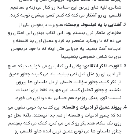
شناس، لایه های زیرین این حماسه رو کنار می زنه و مفاهیم
فلسفی ای رو آشکار می کنه که کمتر کسی بهشون توجه کرده.
آشنایی با یه فیلسوف برجسته:
هیوبرت دریفوس یکی از
مغزهای متفکر قرن بیستم بود. این کتاب بهتون این امکان رو
می ده که با رویکرد منحصر به فرد و عمیق اون به فلسفه و
ادبیات آشنا بشید. یه جورایی مثل اینه که با خود دریفوس
توی یه کلاس خصوصی بنشینید!
تقویت تفکر انتقادی:
وقتی این کتاب رو می خونید، دیگه هیچ
اثر ادبی ای رو مثل قبل نمی بینید. یاد می گیرید چطور عمیق
تر فکر کنید، چطور سؤالات فلسفی از دل داستان ها بیرون
بکشید و چطور تحلیل کنید. این مهارت فقط برای ادبیات
نیست؛ توی زندگی روزمره هم حسابی به دردتون می خوره.
پیوند عمیق تر ادبیات و فلسفه:
این کتاب به خوبی نشون می
ده که چطور ادبیات و فلسفه از هم جدا نیستند، بلکه مثل دو
روی یک سکه، همدیگر رو کامل می کنن. کمک می کنه بفهمیم
چطور داستان ها می تونن عمیق ترین ایده های فلسفی رو