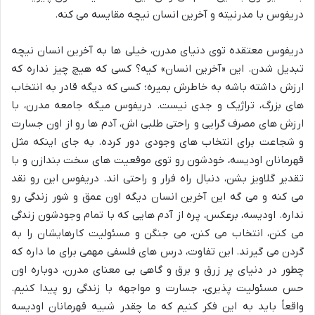
دریفوس با مدرنیته و آخرین انسان نیچه مقایسه می کنه.
دریفوس معتقده توی دنیای مدرن، خیلی ها به آخرین انسان نیچه
تبدیل شدن. این «آخرین انسان» کیه؟ کسی که هیچ چیز نداره که
ارزش داشته باشه به خاطرش بمیره؛ کسی که دیگه قادر به انتخاب
های بزرگ، تراژیک و جدی نیست. دریفوس میگه جامعه مدرن، با
ارزش های مصرف گرایی و راحتی طلبی اش، آدم ها رو از اون جسارت
و شجاعت برای انتخاب های وجودی دور کرده. به جای اینکه مثل
قهرمانان اودیسه، خودشون رو توی موقعیت های سخت بندازن و با
تقدیر گلاویز بشن، دنبال راه فرار و راحتی اند. دریفوس این رو نقد
می کنه و می گه این آخرین انسان دیگه اون عمق و شور زندگی رو
نداره. اودیسه، برعکس، پره از آدم هایی که با تمام وجودشون زندگی
می کنن، انتخاب می کنن، می جنگن و مسئولیت کارهایشان را به
گردن می گیرند. این تفاوت، درس های فلسفی مهمی برای ما داره که
چطور در دنیای پر زرق و برق و گاهی بی معنای مدرن، دوباره اون
حس مسئولیت پذیری، جسارت و مواجهه با زندگی رو پیدا کنیم.
واقعاً باید به این فکر کنیم که ما چقدر شبیه قهرمانان اودیسه