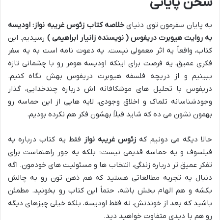
سخن پایانی
به پایان سفرمون توی دنیای
خلاصه کتاب زئوس غریبه نواز: اودیسه
به روایت هیوبرت دریفوس ( نویسنده زانیار ابراهیمی )
رسیدیم. این
کتاب، واقعاً یه اثر معمولی نیست. یه دعوت نامه است به یه سفر
فکری عمیق، یه فرصت برای اینکه اودیسه هومر رو با چشمانی تازه
ببینیم و از دریچه فلسفه هیوبرت دریفوس بهش نگاه کنیم.
دریفوس با تحلیل های موشکافانه اش درباره چندخدایی، گذار
وجودشناسانه تلماک و اخلاق وجودی، لایه هایی از این حماسه رو
بهمون نشون می ده که شاید قبلاً بهشون فکر هم نکرده بودیم.
حالا دیگه می دونیم که
زئوس غریبه نواز
فقط یه کتاب درباره یه
فیلسوف و یه حماسه قدیمی نیست؛ بلکه یه جور راهنماست برای
تفکر عمیق تر درباره زندگی، انتخاب ها و مسئولیت های خودمون. اگه
دنبال یه تجربه مطالعاتی هستید که هم ذهن تون رو به چالش
بکشه و هم الهام بخش باشه، حتماً این کتاب رو بخونید. مطمئن
باشید که بعد از خوندنش، نه فقط اودیسه، بلکه خیلی چیزهای دیگه
رو هم با دیدی متفاوت خواهید دید.