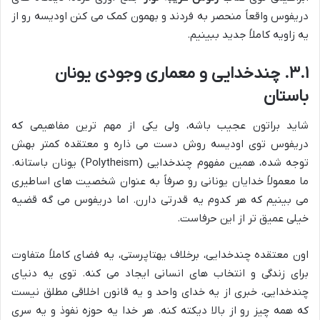
دریفوس واقعاً منحصر به فردند و بهمون کمک می کنن اودیسه رو از
یه زاویه کاملاً جدید ببینیم.
۳.۱. چندخدایی و معماری وجودی یونان
باستان
شاید براتون عجیب باشه، ولی یکی از مهم ترین مفاهیمی که
دریفوس توی اودیسه روش دست می ذاره و معتقده کمتر بهش
توجه شده، همین مفهوم چندخدایی (Polytheism) یونان باستانه.
ما معمولاً خدایان یونانی رو صرفاً به عنوان شخصیت های اساطیری
می بینیم که هر کدوم یه قدرتی دارن. اما دریفوس می گه قضیه
خیلی عمیق تر از این حرفاست.
اون معتقده چندخدایی، برخلاف یهتاپرستی، یه فضای کاملاً متفاوت
برای زندگی و انتخاب های انسانی ایجاد می کنه. توی یه دنیای
چندخدایی، خبری از یه خدای واحد و یه قانون اخلاقی مطلق نیست
که همه چیز رو از بالا دیکته کنه. هر خدا یه حوزه نفوذ و یه سری