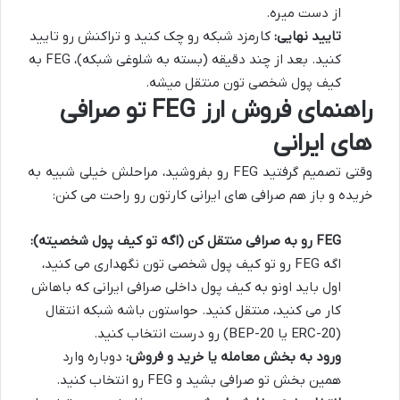
از دست میره.
تایید نهایی:
کارمزد شبکه رو چک کنید و تراکنش رو تایید
کنید. بعد از چند دقیقه (بسته به شلوغی شبکه)، FEG به
کیف پول شخصی تون منتقل میشه.
راهنمای فروش ارز FEG تو صرافی
های ایرانی
وقتی تصمیم گرفتید FEG رو بفروشید، مراحلش خیلی شبیه به
خریده و باز هم صرافی های ایرانی کارتون رو راحت می کنن:
FEG رو به صرافی منتقل کن (اگه تو کیف پول شخصیته):
اگه FEG رو تو کیف پول شخصی تون نگهداری می کنید،
اول باید اونو به کیف پول داخلی صرافی ایرانی که باهاش
کار می کنید، منتقل کنید. حواستون باشه شبکه انتقال
(ERC-20 یا BEP-20) رو درست انتخاب کنید.
ورود به بخش معامله یا خرید و فروش:
دوباره وارد
همین بخش تو صرافی بشید و FEG رو انتخاب کنید.