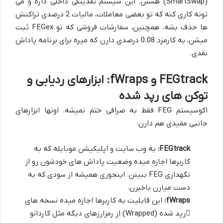
(SmartSwap)
هستن. این سیستم نقدینگی داخلی داره و می
تونه کاری کنه که تو بعضی معاملات، مالیات 2 درصدی تراکنش
ها حذف بشه. همچنین، سفارشات فروشی که تو FEGex ثبت
میشن، یه کارمزد 0.08 درصدی دارن که میره برای برنامه پاداش
نقدی.
FEGtrack و fWraps: ابزارهای ردیابی و
توکن های رپد شده
اکوسیستم FEG فقط به صرافی ختم نمیشه. اونها ابزارهای
جانبی مفیدی هم دارن:
FEGtrack:
یه وب سایت و اپلیکیشن موبایله که به
کاربرها اجازه میده وضعیت پاداش های خودشون رو از
نگهداری FEG ببینن. اینجوری همیشه از سودی که به
دست میارن باخبرن.
fWraps:
این قابلیت به کاربرها اجازه میده نسخه های
رپد شده (Wrapped)
از رمزارزهای دیگه مثل کاردانو