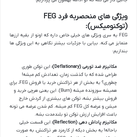
ویژگی های منحصربه فرد FEG
(توکنومیکس):
FEG یه سری ویژگی های خیلی خاص داره که اونو از بقیه ارزها
متمایز می کنه. بیاین با جزئیات بیشتر نگاهی به این ویژگی ها
بندازیم:
مکانیزم ضد تورمی (Deflationary):
این توکن طوری
طراحی شده که با گذشت زمان، تعدادش کم میشه!
چطوری؟ یه بخش از هر تراکنش خرید یا فروش FEG، برای
همیشه سوزونده میشه (Burn). این یعنی هرچی خرید و
فروش بیشتر بشه، توکن های بیشتری از گردش خارج
میشن و عرضه کل FEG کم میشه. کم شدن عرضه می تونه
باعث افزایش ارزش توکن تو بلندمدت بشه.
مکانیزم پاداش دهی (Reflection):
این قسمت خیلی
باحاله! یه بخش دیگه از کارمزد هر تراکنش، به صورت