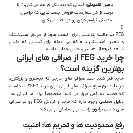
تامین نقدینگی:
کسانی که نقدینگی فراهم می کنن، 0.2
درصد از کل سفارشات فروش جفت هایی که براشون
نقدینگی فراهم کردن رو دریافت می کنن.
FEG یه عالمه پتانسیل برای کسب سود از طریق استیکینگ
و تامین نقدینگی داره که می تونه برای کسایی که دنبال
درآمد غیرفعال هستن، خیلی جذاب باشه.
چرا خرید FEG از صرافی های ایرانی
بهترین گزینه است؟
شاید فکر کنید خب، صرافی های خارجی که بیشترن و بزرگترن،
چرا باید برم سراغ صرافی های ایرانی برای خرید FEG؟ اینجاست
که قضیه یه کمی فرق می کنه، مخصوصاً برای ما ایرانی ها.
دلایل محکمی وجود داره که خرید و فروش FEG رو تو صرافی
های داخلی براتون راحت تر و مطمئن تر می کنه.
رفع محدودیت ها و تحریم ها: امنیت