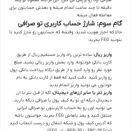
دقیقه تا چند ساعت انجام میشه و بعدش حسابتون برای
معامله فعال میشه.
گام سوم: شارژ حساب کاربری تو صرافی
حالا که احراز هویت شدید، وقتشه که حسابتون رو شارژ کنید تا
بتونید FEG بخرید:
واریز ریال:
ساده ترین راه، واریز مستقیم ریال از طریق
کارت بانکی خودتونه. وارد بخش واریز ریالی بشید، مبلغ
مورد نظر رو وارد کنید و از طریق درگاه پرداخت بانکی، پول
رو واریز کنید. دقت کنید که فقط از کارت بانکی به نام
خودتون می تونید واریز انجام بدید.
واریز تتر یا سایر ارزهای دیجیتال:
اگه از قبل تتر یا ارز
دیجیتال دیگه ای تو یه کیف پول یا صرافی دیگه دارید،
می تونید اون رو به حساب کاربریتون تو صرافی ایرانی
منتقل کنید و بعد باهاش FEG بخرید. حواستون باشه
که آدرس کیف پول و شبکه انتقال رو درست انتخاب کنید
(مثلاً ERC-20 یا BEP-20 برای FEG).