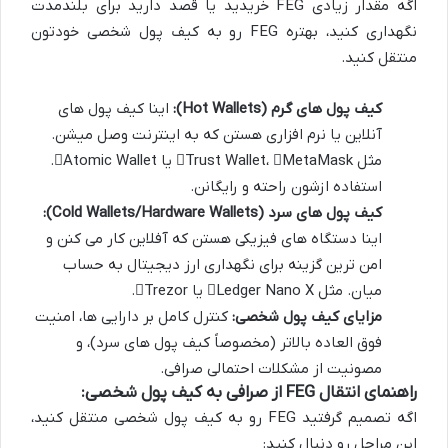
اگه مقدار زیادی FEG خریدید یا قصد دارید برای بلندمدت
نگهداری کنید، بهتره FEG رو به کیف پول شخصی خودتون
منتقل کنید.
کیف پول های گرم (Hot Wallets):
اینا کیف پول های
آنلاین یا نرم افزاری هستن که به اینترنت وصل میشن.
مثل
MetaMask
،
Trust Wallet
یا
Atomic Wallet
.
استفاده ازشون راحته و رایگانن.
کیف پول های سرد (Cold Wallets/Hardware Wallets):
اینا دستگاه های فیزیکی هستن که آفلاین کار می کنن و
امن ترین گزینه برای نگهداری ارز دیجیتال به حساب
میان. مثل
Ledger Nano X
یا
Trezor
.
مزایای کیف پول شخصی:
کنترل کامل بر دارایی ها، امنیت
فوق العاده بالاتر (مخصوصاً کیف پول های سرد)، و
مصونیت از مشکلات احتمالی صرافی.
راهنمای انتقال FEG از صرافی به کیف پول شخصی:
اگه تصمیم گرفتید FEG رو به کیف پول شخصی منتقل کنید،
این مراحل رو دنبال کنید: