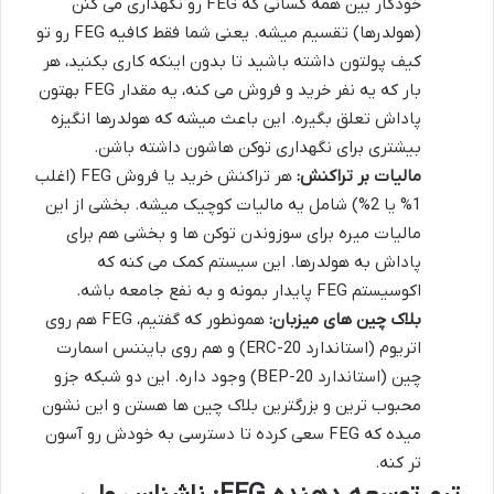
خودکار بین همه کسانی که FEG رو نگهداری می کنن
(هولدرها) تقسیم میشه. یعنی شما فقط کافیه FEG رو تو
کیف پولتون داشته باشید تا بدون اینکه کاری بکنید، هر
بار که یه نفر خرید و فروش می کنه، یه مقدار FEG بهتون
پاداش تعلق بگیره. این باعث میشه که هولدرها انگیزه
بیشتری برای نگهداری توکن هاشون داشته باشن.
مالیات بر تراکنش:
هر تراکنش خرید یا فروش FEG (اغلب
1% یا 2%) شامل یه مالیات کوچیک میشه. بخشی از این
مالیات میره برای سوزوندن توکن ها و بخشی هم برای
پاداش به هولدرها. این سیستم کمک می کنه که
اکوسیستم FEG پایدار بمونه و به نفع جامعه باشه.
بلاک چین های میزبان:
همونطور که گفتیم، FEG هم روی
اتریوم (استاندارد ERC-20) و هم روی بایننس اسمارت
چین (استاندارد BEP-20) وجود داره. این دو شبکه جزو
محبوب ترین و بزرگترین بلاک چین ها هستن و این نشون
میده که FEG سعی کرده تا دسترسی به خودش رو آسون
تر کنه.