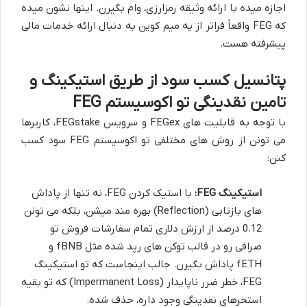
اجازه میده با ارائه وثیقه رمزارزی، وام بگیرن. اینها نشون میده
که FEG واقعاً فراتر از یه میم کوین به دنبال ارائه خدمات مالی
پیشرفته هست.
پتانسیل کسب سود از طریق استیکینگ و
تامین نقدینگی تو اکوسیستم FEG
با توجه به قابلیت های FEGex و سرویس FEGstake، کاربرها
می تونن از روش های مختلفی تو اکوسیستم FEG سود کسب
کنن:
استیکینگ FEG:
با استیک کردن FEG، نه تنها از پاداش
های بازتابی (Reflection) بهره مند میشن، بلکه می تونن
0.12 درصد از ارزش دلاری تمام سفارشات فروش تو
صرافی رو در قالب توکن های رپد شده مثل fBNB و
fETH پاداش بگیرن. جالب اینجاست که تو استیکینگ
FEG، خطر ضرر ناپایدار (Impermanent Loss) که تو بقیه
استخرهای نقدینگی وجود داره، حذف شده.