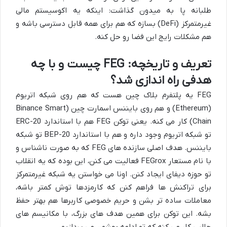
طلبانه پا به میدون گذاشت: اینکه یه اکوسیستم مالی
غیرمتمرکز (DeFi) بسازه که هم برای همه قابل دسترسی باشه و
هم مشکلات رایج این فضا رو حل کنه.
تعریف و تاریخچه: FEG چیست و با چه
هدفی راه اندازی شد؟
FEG یه پلتفرم بلاک چین هست که هم روی شبکه اتریوم
(Ethereum) و هم روی بایننس اسمارت چین (Binance Smart
Chain) کار می کنه. یعنی توکن FEG هم با استاندارد ERC-20
تو شبکه اتریوم وجود داره و هم با استاندارد BEP-20 تو شبکه
بایننس. هدف اصلی سازنده های FEG که به صورت ناشناس و
با نام مستعار FEGrox فعالیت می کنن، این بوده که یه انقلاب
تو حوزه دیفای ایجاد کنن. اونا می خواستن یه شبکه غیرمتمرکز
برای تراکنش ها فراهم کنن که کارمزدها توش کمتر باشه،
معاملات ساده تر بشن و حریم خصوصی کاربرها هم بهتر حفظ
بشه. این توکن برای همین هدف های بزرگ، با مکانیسم های
جالبی کار می کنه که تو ادامه بهشون می پردازیم.