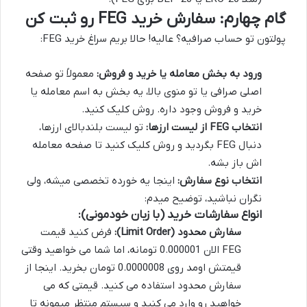
گام چهارم: سفارش خرید FEG رو ثبت کن
پولتون تو حساب صرافیه؟ عالیه! حالا بریم سراغ خرید FEG:
ورود به بخش معامله یا خرید و فروش:
معمولاً تو صفحه
اصلی صرافی یا تو منوی بالا، یه بخش به اسم معامله یا
خرید و فروش وجود داره. روش کلیک کنید.
انتخاب FEG از لیست ارزها:
تو لیست بلندبالای ارزها،
دنبال FEG بگردید و روش کلیک کنید تا صفحه معامله
اش باز بشه.
انتخاب نوع سفارش:
اینجا یه خورده تخصصی میشه، ولی
نگران نباشید، توضیح میدم:
انواع سفارشات خرید (با زبان خودمونی):
سفارش محدود (Limit Order):
فرض کنید قیمت
FEG الان 0.000001 تومانه، اما شما می خواهید وقتی
قیمتش اومد روی 0.0000008 تومان بخرید. اینجا از
سفارش محدود استفاده می کنید. قیمتی که می
خواهید رو وارد می کنید و سیستم منتظر میمونه تا