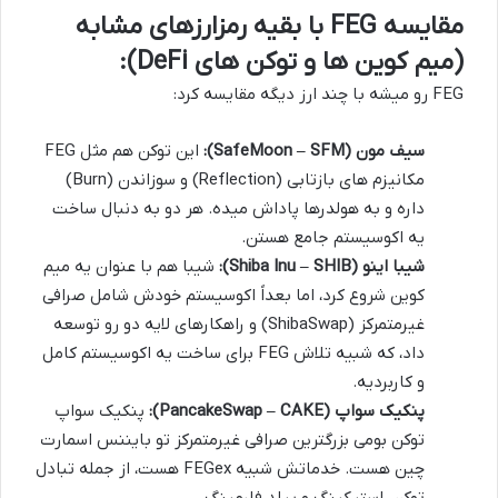
مقایسه FEG با بقیه رمزارزهای مشابه
(میم کوین ها و توکن های DeFi):
FEG رو میشه با چند ارز دیگه مقایسه کرد:
سیف مون (SafeMoon – SFM):
این توکن هم مثل FEG
مکانیزم های بازتابی (Reflection) و سوزاندن (Burn)
داره و به هولدرها پاداش میده. هر دو به دنبال ساخت
یه اکوسیستم جامع هستن.
شیبا اینو (Shiba Inu – SHIB):
شیبا هم با عنوان یه میم
کوین شروع کرد، اما بعداً اکوسیستم خودش شامل صرافی
غیرمتمرکز (ShibaSwap) و راهکارهای لایه دو رو توسعه
داد، که شبیه تلاش FEG برای ساخت یه اکوسیستم کامل
و کاربردیه.
پنکیک سواپ (PancakeSwap – CAKE):
پنکیک سواپ
توکن بومی بزرگترین صرافی غیرمتمرکز تو بایننس اسمارت
چین هست. خدماتش شبیه FEGex هست، از جمله تبادل
توکن، استیکینگ و ییلد فارمینگ.