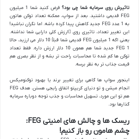
تاثیرش روی سرمایه شما چی بود؟
فرض کنید شما 1 میلیون
FEG قدیمی داشتید. بعد از سواپ، ممکنه تعداد توکن هاتون
به 1 عدد FEG جدید کاهش پیدا کرده باشه. اما نگران نباشید!
این تغییر تعداد، تاثیری روی
ارزش کلی دارایی
شما نداشته.
یعنی اگه 1 میلیون FEG قدیمی شما قبلاً 10 دلار می ارزید، حالا
1 FEG جدید شما هم همون 10 دلار ارزش داره. فقط تعداد
توکن ها کم شده تا محاسبات راحت تر بشه و از نظر بصری هم
قیمت جذاب تر به نظر برسه.
اینجور سواپ ها گاهی برای تغییر برند یا بهبود توکنومیکس
انجام میشن و تو دنیای کریپتو اتفاق رایجی هستن. هدف FEG
هم تو این مورد، تسهیل محاسبات و جذب توجه دوباره سرمایه
گذارها بود.
ریسک ها و چالش های امنیتی FEG:
چشم هامون رو باز کنیم!