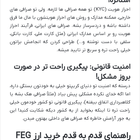
آشناتره!
احراز هویت (KYC) تو همه صرافی ها لازمه. ولی تو صرافی های
خارجی، ممکنه مدارک و روش های احراز هویتشون با مال ما فرق
داشته باشه و دردسرساز بشه. صرافی های ایرانی، فرآیند احراز
هویت رو بر اساس مدارک ایرانی (مثل کارت ملی، کارت بانکی،
سلفی با دست نوشته و…) طراحی کردن که انجامش براتون
خیلی راحت تره و سریع تر تایید میشه.
امنیت قانونی: پیگیری راحت تر در صورت
بروز مشکل!
درسته که امنیت تو دنیای کریپتو خیلی به خودتون بستگی داره،
اما اگه خدای نکرده مشکلی پیش بیاد (مثلاً صرافی هک بشه یا
کلاهبرداری اتفاق بیفته)، پیگیری قانونی تو کشور خودمون خیلی
راحت تره تا اینکه بخواید از یه کشور دیگه شکایت کنید! این
یه جور آرامش خاطره که صرافی های داخلی بهتون میدن.
راهنمای قدم به قدم خرید ارز FEG