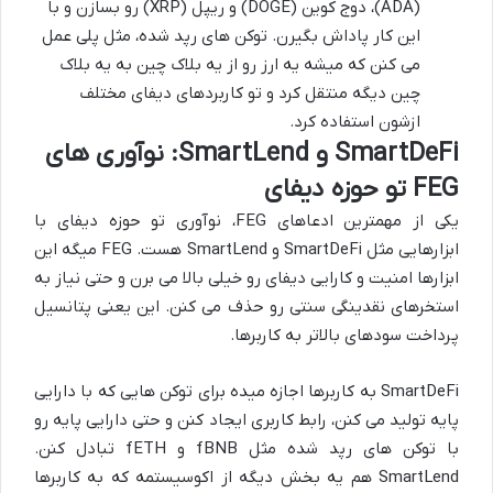
(ADA)، دوج کوین (DOGE) و ریپل (XRP) رو بسازن و با
این کار پاداش بگیرن. توکن های رپد شده، مثل پلی عمل
می کنن که میشه یه ارز رو از یه بلاک چین به یه بلاک
چین دیگه منتقل کرد و تو کاربردهای دیفای مختلف
ازشون استفاده کرد.
SmartDeFi و SmartLend: نوآوری های
FEG تو حوزه دیفای
یکی از مهمترین ادعاهای FEG، نوآوری تو حوزه دیفای با
ابزارهایی مثل SmartDeFi و SmartLend هست. FEG میگه این
ابزارها امنیت و کارایی دیفای رو خیلی بالا می برن و حتی نیاز به
استخرهای نقدینگی سنتی رو حذف می کنن. این یعنی پتانسیل
پرداخت سودهای بالاتر به کاربرها.
SmartDeFi به کاربرها اجازه میده برای توکن هایی که با دارایی
پایه تولید می کنن، رابط کاربری ایجاد کنن و حتی دارایی پایه رو
با توکن های رپد شده مثل fBNB و fETH تبادل کنن.
SmartLend هم یه بخش دیگه از اکوسیستمه که به کاربرها