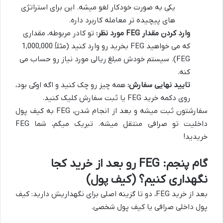
یکی به صورت خودکار لغو میشه. این برای استراتژی
های پیچیده تر معامله کاربرد داره.
وارد کردن مقدار FEG مورد نظر:
تو کادر مربوطه، مقداری
که می خواهید FEG بخرید رو وارد کنید (مثلاً 1,000,000
FEG). سیستم خودش مبلغ ریالی مورد نیاز رو حساب می
کنه.
تایید نهایی سفارش:
همه چیز رو چک کنید و اگه اوکی بود،
روی دکمه خرید FEG یا ثبت سفارش کلیک کنید.
سفارشتون ثبت میشه و بعد از انجام شدن، FEG به کیف پول
داخلیت تو صرافی منتقل میشه. تبریک میگم، شما FEG
خریدید!
گام پنجم: FEG رو بعد از خرید کجا
نگهداری کنیم؟ (کیف پول)
بعد از خرید FEG، دو تا گزینه اصلی برای نگهداریش دارید: کیف
پول داخلی صرافی یا کیف پول شخصی.