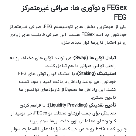
FEGex و نوآوری ها: صرافی غیرمتمرکز
FEG
یکی از مهمترین بخش های اکوسیستم FEG، صرافی غیرمتمرکز
خودشون به اسم FEGex هست. این صرافی قابلیت های زیادی
رو در اختیار کاربرها قرار میده، مثل:
تبادل توکن ها (Swap):
می تونید توکن های مختلف رو به
راحتی تو این صرافی با هم تبادل کنید.
استیکینگ (Staking):
با استیک کردن توکن های FEG
خودتون، می تونید پاداش دریافت کنید و سود کسب
کنید. این پاداش ها معمولاً از کارمزدهای تراکنش ها
تامین میشن.
تأمین نقدینگی (Liquidity Providing):
با فراهم کردن
نقدینگی برای جفت ارزهای مختلف تو FEGex، می تونید از
کارمزدهای معاملاتی اون جفت ارزها سهم ببرید.
چیزی که FEGex رو خاص می کنه، قراردادهای
اسمارت سواپ