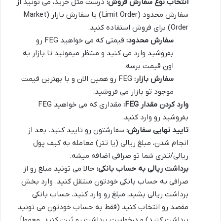
انتخاب نوع سفارش فروش:
درست مثل خرید، می تونید از
سفارش محدود (Limit Order) یا سفارش بازار (Market
Order) برای فروش استفاده کنید.
سفارش محدود:
قیمتی که می خواهید FEG رو
بفروشید وارد می کنید و منتظر میمونید تا بازار به
اون قیمت برسه.
سفارش بازار:
FEG رو همین الان و با بهترین قیمت
موجود تو بازار می فروشید.
وارد کردن مقدار FEG:
مقداری که می خواهید FEG
بفروشید رو وارد کنید.
تایید نهایی سفارش:
سفارشتون رو تایید کنید. بعد از
انجام شدن، مبلغ ریالی (یا تتر) معامله به کیف پول
ریالی/تتری شما تو صرافی اضافه میشه.
برداشت ریالی به حساب بانکی:
حالا می تونید مبلغ رو از
صرافی به حساب بانکی خودتون منتقل کنید. وارد بخش
برداشت ریالی بشید، مبلغ رو وارد کنید، حساب بانکی
مقصد رو انتخاب کنید (فقط به حساب خودتون می تونید
برداشت کنید) و درخواست برداشت رو ثبت کنید. معمولاً