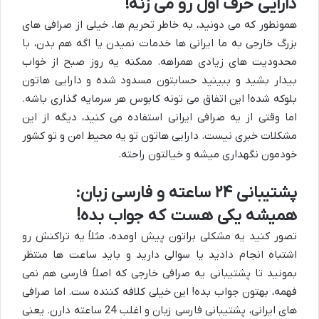
دارایی حرف اول رو می زنه!
همونطور که می دونید، به خاطر تحریم ها، خیلی از صرافی های
بزرگ خارجی به ما ایرانی ها خدمات نمیدن یا اگه هم بدن، با
محدودیت های زیادی همراهه. ممکنه یه روز صبح از خواب
بیدار بشید و ببینید حسابتون مسدود شده و دارایی هاتون
بلوکه شده! این اتفاق می تونه کابوس هر سرمایه گذاری باشه.
اما وقتی از یه صرافی ایرانی استفاده می کنید، دیگه از این
مشکلات خبری نیست. دارایی هاتون تو یه محیط امن و تو کشور
خودمون نگهداری میشه و خیالتون راحته.
پشتیبانی ۲۴ ساعته و فارسی زبان:
همیشه یکی هست که جواب بده!
تصور کنید یه مشکلی براتون پیش اومده، مثلاً یه تراکنش رو
اشتباه انجام دادید یا سوالی دارید و باید ساعت ها منتظر
بمونید تا پشتیبانی یه صرافی خارجی که اصلاً فارسی هم نمی
فهمه، بهتون جواب بده! این خیلی کلافه کننده ست. اما صرافی
های ایرانی، پشتیبانی فارسی زبان و اغلب 24 ساعته دارن. یعنی