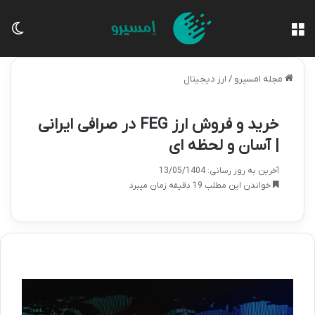
منو
تغی
مجله امسیرو
/
ارز دیجیتال
خرید و فروش ارز FEG در صرافی ایرانی
| آسان و لحظه ای
آخرین به روز رسانی: 13/05/1404
خواندن این مطلب 19 دقیقه زمان میبرد