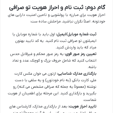
گام دوم: ثبت نام و احراز هویت تو صرافی
احراز هویت برای مبارزه با پولشویی و تامین امنیت دارایی های
خودتونه. اصلاً نگران نباشید، مراحلش ساده ست:
ثبت شماره موبایل/ایمیل:
اول باید با شماره موبایل یا
ایمیلتون تو صرافی ثبت نام کنید. یه کد تایید بهتون
میاد که باید واردش کنید.
تعیین رمز عبور قوی:
یه رمز عبور محکم و غیرقابل حدس
انتخاب کنید که شامل حروف بزرگ و کوچک، عدد و نماد
باشه.
بارگذاری مدارک شناسایی:
ازتون می خوان عکس کارت
ملی، کارت بانکی (به نام خودتون) و یه سلفی با دست
نوشته (معمولاً یه جمله که صرافی مشخص می کنه) رو
بگیرید و بارگذاری کنید. این مرحله برای اطمینان از هویت
شماست.
تایید احراز هویت:
بعد از بارگذاری مدارک، کارشناس های
صرافی اونا رو بررسی می کنن. این فرآیند معمولاً تو چند