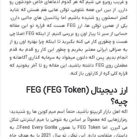
و غریب روبرو می شیم که هر کدوم ادعاهای خاص خودشون رو
دارن. از بین این همه شلوغی، توکن هایی هم هستن که شاید
کمتر اسمشون رو شنیده باشیم، اما پتانسیل های جالبی دارن.
یکی از همین توکن ها، ارز FEG هست که قراره تو این مقاله
حسابی از سیر تا پیاز اون رو بررسی کنیم. از اینکه FEG اصلا چی
هست و چطوری کار می کنه بگیرید تا اینکه چرا بهتره اون رو از
یه صرافی ایرانی معتبر بخریم و چطور این کار رو قدم به قدم
انجام بدیم. پس اگه دلتون میخواد یه سرمایه گذاری آگاهانه و
مطمئن روی FEG داشته باشید، این مقاله رو تا آخر بخونید که
قراره کلی گره از کارتون باز کنه.
ارز دیجیتال FEG (FEG Token)
چیه؟
اگه اهل بازار کریپتو باشید، حتماً اسم میم کوین ها رو شنیدید؛
رمزارزهایی که معمولاً بر اساس یه شوخی یا میم اینترنتی شکل
می گیرن. اما FEG Token یا همون
Feed Every Gorilla
، یه
داستان متفاوت داره. این توکن تو سال 2021 با یه هدف جاه