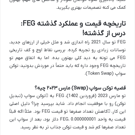
کمک می کنه تصمیمات بهتری بگیرید.
تاریخچه قیمت و عملکرد گذشته FEG:
درس از گذشته!
FEG تو سال 2021 راه اندازی شد و مثل خیلی از ارزهای جدید،
نوسانات زیادی رو تجربه کرده. بررسی نقاط اوج و کف تاریخی
FEG می تونه یه دید کلی بهتون بده. اما یه اتفاق مهم تو
تاریخچه FEG وجود داره که باید حتماً در موردش بدونید: توکن
سواپ (Token Swap).
قضیه توکن سواپ (Swap) مارس ۲۰۲۳ چیه؟
تو مارس 2023 (فروردین 1402)، FEG یه
توکن سواپ
(تبدیل
توکن) رو با موفقیت انجام داد. شاید بپرسید چرا؟ دلیل اصلی
این کار،
کاهش تعداد صفرها
تو قیمت FEG بود. مثلاً اگه قبلاً
قیمت یه واحد FEG، 0.000000001 دلار بود، بعد از سواپ این
تعداد صفرها کم شد و قیمت توکن جذاب تر به نظر رسید.