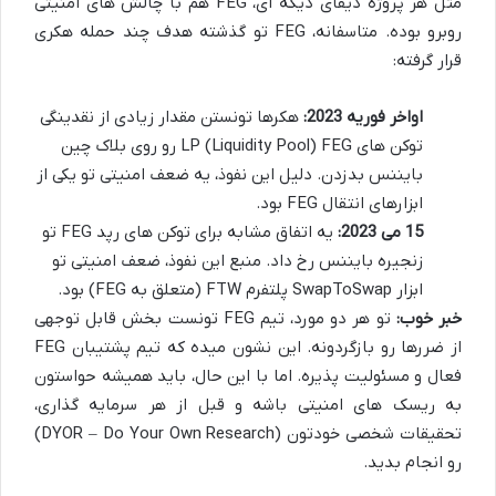
مثل هر پروژه دیفای دیگه ای، FEG هم با چالش های امنیتی
روبرو بوده. متاسفانه، FEG تو گذشته هدف چند حمله هکری
قرار گرفته:
اواخر فوریه 2023:
هکرها تونستن مقدار زیادی از نقدینگی
توکن های LP (Liquidity Pool) FEG رو روی بلاک چین
بایننس بدزدن. دلیل این نفوذ، یه ضعف امنیتی تو یکی از
ابزارهای انتقال FEG بود.
15 می 2023:
یه اتفاق مشابه برای توکن های رپد FEG تو
زنجیره بایننس رخ داد. منبع این نفوذ، ضعف امنیتی تو
ابزار SwapToSwap پلتفرم FTW (متعلق به FEG) بود.
خبر خوب:
تو هر دو مورد، تیم FEG تونست بخش قابل توجهی
از ضررها رو بازگردونه. این نشون میده که تیم پشتیبان FEG
فعال و مسئولیت پذیره. اما با این حال، باید همیشه حواستون
به ریسک های امنیتی باشه و قبل از هر سرمایه گذاری،
تحقیقات شخصی خودتون (DYOR – Do Your Own Research)
رو انجام بدید.