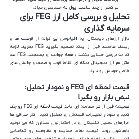
تو کمتر از چند ساعت، پول به حسابتون میاد.
تحلیل و بررسی کامل ارز FEG برای
سرمایه گذاری
بازار ارزهای دیجیتال، یه اقیانوس بی کرانه از فرصت ها و
ریسک هاست. قبل از اینکه تصمیم بگیرید FEG بخرید، لازمه
که یه بررسی حسابی بکنید و همه جوانب رو بسنجید. FEG هم
مثل هر ارز دیجیتال دیگه ای، نقاط قوت و ضعف و چالش های
خاص خودش رو داره.
قیمت لحظه ای FEG و نمودار تحلیل:
نبض بازار رو بگیر!
همیشه قبل از هر معامله ای، باید قیمت لحظه ای FEG رو چک
کنید و نمودار تغییرات قیمتش رو تحلیل کنید. اکثر صرافی ها
ابزارهای تحلیل تکنیکال رو در اختیارتون میذارن که می تونید
باهاشون روند قیمت، نقاط حمایت و مقاومت رو شناسایی
کنید. یادگیری نحوه خواندن نمودار و شاخص های مهم، بهتون