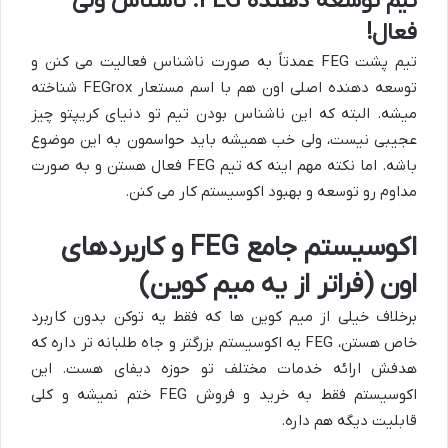
تیم توسعه دهنده FEG: ناشناس ولی
فعال!
تیم پشت FEG عمدتاً به صورت ناشناس فعالیت می کنن و
توسعه دهنده اصلی اون هم با اسم مستعار FEGrox شناخته
میشه. البته که این ناشناس بودن تیم تو دنیای کریپتو چیز
عجیبی نیست، ولی خب همیشه باید حواسمون به این موضوع
باشه. اما نکته مهم اینه که تیم FEG فعال هستن و به صورت
مداوم رو توسعه و بهبود اکوسیستم کار می کنن.
اکوسیستم جامع FEG و کاربردهای
اون (فراتر از یه میم کوین)
برخلاف خیلی از میم کوین ها که فقط یه توکن بدون کاربرد
خاص هستن، FEG یه اکوسیستم بزرگتر و جاه طلبانه تر داره که
هدفش ارائه خدمات مختلف تو حوزه دیفای هست. این
اکوسیستم فقط به خرید و فروش FEG ختم نمیشه و کلی
قابلیت دیگه هم داره.