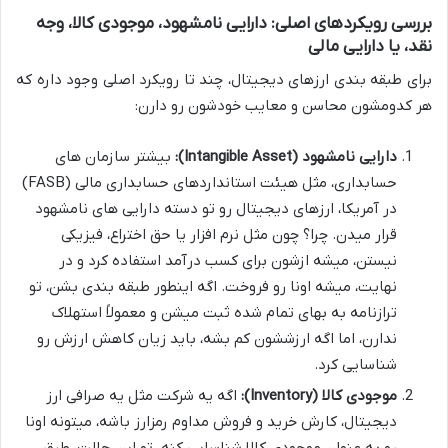
بررسی رویکردهای اصلی: دارایی نامشهود، موجودی کالا، وجه
نقد، یا دارایی مالی
برای طبقه بندی ارزهای دیجیتال، چند تا رویکرد اصلی وجود داره که
هر کدومشون محاسن و معایب خودشون رو دارن:
دارایی نامشهود (Intangible Asset):
بیشتر سازمان های
حسابداری، مثل هیئت استانداردهای حسابداری مالی (FASB)
در آمریکا، ارزهای دیجیتال رو تو دسته دارایی های نامشهود
قرار میدن. چرا؟ چون مثل نرم افزار یا حق اختراع، فیزیکی
نیستن، میشه ازشون برای کسب درآمد استفاده کرد و در
نهایت، میشه اونا رو فروخت. اگه اینطور طبقه بندی بشن، تو
ترازنامه به بهای تمام شده ثبت میشن و معمولاً استهلاک
ندارن، اما اگه ارزششون کم بشه، باید زیان کاهش ارزش رو
شناسایی کرد.
موجودی کالا (Inventory):
اگه یه شرکت مثل یه صرافی ارز
دیجیتال، کارش خرید و فروش مداوم رمزارز باشه، میتونه اونا