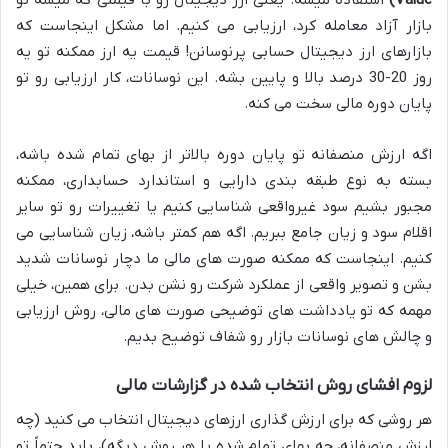
Value)
استفاده میشه. یعنی ارز دیجیتال رو با قیمتی که میشه تو
بازار آزاد معامله کرد، ارزیابی می کنیم. اما مشکل اینجاست که
بازارهای ارز دیجیتال حسابی پرنوسانن! قیمت یه ارز ممکنه تو یه
روز 20-30 درصد بالا و پایین بشه. این نوسانات، کار ارزیابی رو تو
پایان دوره مالی سخت می کنه.
اگه ارزش منصفانه تو پایان دوره بالاتر از بهای تمام شده باشه،
بسته به نوع طبقه بندی دارایی و استاندارد حسابداری، ممکنه
مجبور بشیم سود غیرواقعی شناسایی کنیم یا تغییرات رو تو سایر
اقلام سود و زیان جامع ببریم. اگه هم کمتر باشه، زیان شناسایی می
کنیم. اینجاست که ممکنه صورت های مالی ما دچار نوسانات شدید
بشن و تصویر واقعی از عملکرد شرکت رو نشن بدن. برای همین، خیلی
مهمه که تو یادداشت های توضیحی صورت های مالی، روش ارزیابی
و چالش های نوسانات بازار رو شفاف توضیح بدیم.
لزوم افشای روش انتخاب شده در گزارشات مالی
هر روشی که برای ارزش گذاری ارزهای دیجیتال انتخاب می کنید (چه
ارزش منصفانه، چه بهای تمام شده یا هر روش دیگه)، باید حتماً تو