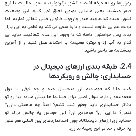
رمزارزها رو به چرخه اقتصاد کشور برگردونید، مشمول مالیات با نرخ
صفر میشید. یعنی مالیاتی بهتون تعلق نمی گیره. این وضعیت
نشون میده که هرچند هنوز چارچوب قانونی خیلی شفافی نداریم، اما
دولت هم بی تفاوت نیست و داره سعی می کنه یه نظمی به این بازار
بده. پس حواستون باشه که با وجود این عدم شفافیت، نباید بی
گدار به آب زد و بهتره همیشه با احتیاط عمل کنید و از آخرین
بخشنامه ها باخبر باشید.
2.4. طبقه بندی ارزهای دیجیتال در
حسابداری: چالش و رویکردها
خب، حالا که فهمیدیم ارز دیجیتال چیه و چه فرقی با پول
معمولیمون داره، سوال اصلی برای حسابدارها پیش میاد: اینا رو تو
دفاتر حسابداری باید چطور ثبت کنیم؟ اصلاً چه ماهیتی دارن؟
نقدن؟ دارایی ان؟ موجودی ان؟ این خودش یه چالش بزرگ تو
حسابداری ارزهای دیجیتاله، چون استانداردهای بین المللی هم هنوز
یه حرف واحد تو این زمینه ندارن.