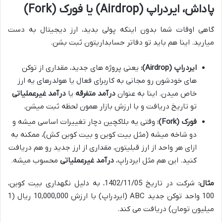
پاداش، ایردراپ (Airdrop) یا فورک (Fork)
گاهی اوقات شما بدون اینکه پولی بدید، ارز دیجیتال به دست
میارید. اینا هم باید تو دفاتر حسابداریتون ثبت بشن.
ایردراپ (Airdrop):
یعنی پروژه های جدید، مقداری از توکن
های خودشون رو مجانی به کاربرای فعال یا هولدرهای یه ارز
خاص میدن. اینا به عنوان
درآمد متفرقه
یا
درآمد غیرعملیاتی
تو تاریخ دریافت و با ارزش بازار همون لحظه ثبت میشن.
فورک (Fork):
وقتی یه بلاکچین دچار تغییرات اساسی میشه و
دو شاخه میشه (مثل بیت کوین و بیت کوین کش)، ممکنه به
ازای هر واحد از ارز قبلیتون، مقداری از ارز جدید رو هم دریافت
کنید. این هم مثل ایردراپ،
درآمد غیرعملیاتی
محسوب میشه.
مثال:
شرکت در تاریخ 1402/11/05، به دلیل نگهداری بیت کوین،
100 واحد توکن جدید ABC (ایردراپ) با ارزش 10,000,000 ریال (1
میلیون تومان) دریافت می کند.