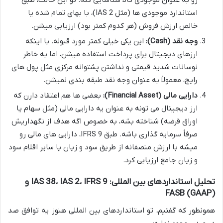
رو به عنوان موجودی کالا شناسایی کنه. تو این حالت، طبق
استاندارد موجودی ها (مثل IAS 2)، با بهای تمام شده یا
خالص ارزش فروش (هر کدوم کمتر بود) ارزیابی میشن.
وجه نقد (Cash):
این یکی خیلی کمتر مورد قبوله. با اینکه
ارزهای دیجیتال برای پرداخت استفاده میشن، اما به خاطر
نوسانات شدید قیمتی و نداشتن پشتوانه مرکزی مثل پول های
رایج، معمولاً به عنوان وجه نقد طبقه بندی نمیشن.
دارایی مالی (Financial Asset):
بعضی ها هم اعتقاد دارن که
ارز دیجیتال می تونه به عنوان یه دارایی مالی (مثل سهام یا
اوراق قرضه) شناخته بشه، به خصوص اگه هدف از نگهداریش
صرفاً سرمایه گذاری باشه. طبق IFRS 9، دارایی های مالی رو
میشه با ارزش منصفانه از طریق سود و زیان یا سایر اقلام سود
و زیان جامع ارزیابی کرد.
تحلیل استانداردهای بین المللی: IAS 38، IAS 2، IFRS 9 و
FASB (GAAP)
همونطور که گفتیم، تو استانداردهای بین المللی هنوز یه توافق صد