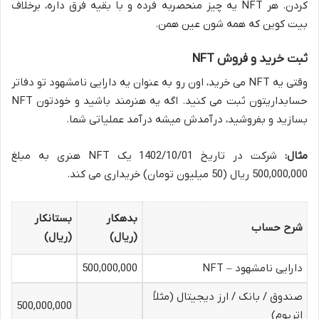
کردن. هر NFT یه چیز منحصربه فرده و با بقیه فرق داره، برخلاف
بیت کوین که همه شون عین همن.
ثبت خرید و فروش NFT
وقتی یه NFT می خرید، اون رو به عنوان یه دارایی نامشهود تو دفاتر
حسابداریتون ثبت می کنید. اگه یه هنرمند باشید و خودتون NFT
بسازید و بفروشید، درآمدش میشه درآمد عملیاتی شما.
مثال:
شرکت در تاریخ 1402/10/01 یک NFT هنری به مبلغ
500,000,000 ریال (50 میلیون تومان) خریداری می کند.
بدهکار
بستانکار
شرح حساب
(ریال)
(ریال)
دارایی نامشهود – NFT
500,000,000
صندوق / بانک / ارز دیجیتال (مثلاً
500,000,000
اتریوم)