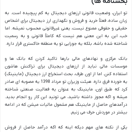
بخشنامه ها)
تو ایران، وضعیت قانونی ارزهای دیجیتال یه کم پیچیده است. به
زبان ساده، فعلاً خرید و فروش و نگهداری ارز دیجیتال برای اشخاص
حقیقی و حقوقی ممنوع نیست، یعنی غیرقانونی محسوب نمیشه. اما
خب، این به این معنی هم نیست که کاملاً قانونی و به رسمیت
شناخته شده باشه، بلکه یه جورایی تو یه منطقه خاکستری قرار داره.
بانک مرکزی و نهادهای مالی بارها تاکید کردن که بانک ها و
موسسات مالی نباید از ارزهای دیجیتال برای تراکنش هاشون
استفاده کنن. اما از اون طرف، بحث استخراج ارز دیجیتال (ماینینگ)
یه خورده فرق داره. هیئت وزیران تو مرداد 1398 یه مصوبه ای صادر
کرد که طبق اون، ماینینگ به عنوان یه فعالیت صنعتی شناخته
میشه و اگه مجوز داشته باشید، می تونید این کار رو انجام بدید.
درآمدهای حاصل از ماینینگ هم مشمول مالیات میشن که در ادامه
بیشتر در موردش حرف می زنیم.
یکی از نکته های مهم دیگه اینه که اگه درآمد حاصل از فروش