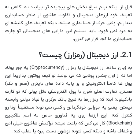
قبل از اینکه بریم سراغ بخش های پیچیده تر، بیایید یه نگاهی به
تعریف خود ارزهای دیجیتال و تفاوت هاشون از منظر حسابداری
بندازیم. وقتی حرف از حسابداری میشه، دیگه تعریف های کلیشه ای
به درد نمی خوره، باید ببینیم این دارایی های دیجیتالی تو چارت
حسابداری ما کجا قرار می گیرن.
2.1. ارز دیجیتال (رمزارز) چیست؟
به زبان ساده، ارز دیجیتال یا رمزارز (Cryptocurrency) یه جور پوله،
اما نه از اون جنس پولایی که می تونید تو کیف پولتون بذارید! این
پول ها کاملاً الکترونیکی و بر پایه داده های باینری (صفر و یک)
هستن. تفاوت اصلی شون با پول الکترونیکی مثل پولی که تو کارت
بانکیتونه اینه که رمزارزها به هیچ بانک مرکزی یا نهاد دولتی وابسته
نیستن. یعنی یه جورایی خودگردانن و کسی نمی تونه مستقیماً اونا رو
کنترل کنه. این ارزها روی یه فناوری خاص به اسم بلاکچین
(Blockchain) کار می کنن که باعث میشه تراکنش هاشون خیلی امن
و شفاف باشه و دیگه کسی نتونه توشون دست ببره یا تقلب کنه.