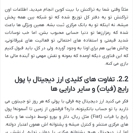
مثلاً وقتی شما یه تراکنش با بیت کوین انجام میدید، اطلاعات اون
تراکنش تو یه دفتر کل توزیع شده که تو شبکه بین همه پخش
میشه، نه اینکه تو یه بانک مرکزی ثبت بشه. همین ویژگی ها باعث
شده که رمزارزها تو دنیا حسابی محبوب بشن، اما خب نوسانات
شدید قیمتی و استفاده های احتمالی تو فعالیت های غیرقانونی،
چالش هایی هم برای اونا به وجود آورده. ولی در کل، باید قبول کنیم
که این فناوری دیگه اومده که بمونه و نقش مهمی تو آینده مالی ما
بازی می کنه.
2.2. تفاوت های کلیدی ارز دیجیتال با پول
رایج (فیات) و سایر دارایی ها
فکر می کنید ارز دیجیتال چه فرقی با پولی که هر روز تو جیبتون می
ذارید یا تو حساب بانکیتونه، داره؟ فرقشون از زمین تا آسمونه! پول
رایج یا فیات (Fiat) مثل ریال، دلار و یورو توسط دولت ها و بانک
های مرکزی منتشر و کنترل میشه و پشتوانه اش همون اعتبار دولته.
اما ارز دیجیتال هیچ پشتوانه مرکزی یا دولتی نداره. ارزشش بر