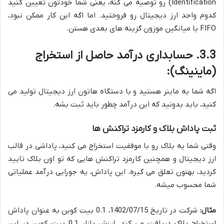
Identification) رو توصیه می کنه، یعنی شما خودتون تعیین کنید
کدوم واحد ارز دیجیتال رو فروختید. اما اگه این کار ممکن نبود،
FIFO یا میانگین موزون گزینه های بعدی هستن.
3.3. حسابداری درآمد حاصل از استخراج
(ماینینگ):
اگه شما یه ماینر هستید و با دستگاه هاتون ارز دیجیتال تولید می
کنید، باید بدونید که این درآمد چطور باید ثبت بشه.
ثبت پاداش بلاک و کارمزد تراکنش ها
وقتی شما یه بلاک رو با موفقیت استخراج می کنید، پاداشی در قالب
ارز دیجیتال و همچنین کارمزد تراکنش هایی که تو اون بلاک تایید
کردید، بهتون تعلق می گیره. این پاداش، یه جورایی درآمد عملیاتی
شما محسوب میشه.
مثال:
شرکت در تاریخ 1402/07/15، 0.1 بیت کوین به عنوان پاداش
استخراج بلاک دریافت می کند. ارزش بازار 0.1 بیت کوین در این