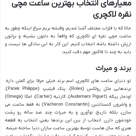
معیارهای انتخاب بهترین ساعت مچی
نقره لاکچری
حالا که با فلزات مختلف آشنا شدیم، وقتشه بریم سراغ اینکه چطور یه
ساعت مچی نقره ای لاکچری که واقعاً به دلتون بشینه و براتون
ارزش داشته باشه، انتخاب کنیم. این کار به این سادگی ها نیست و
باید به چند تا فاکتور مهم دقت کنید:
برند و میراث
تو دنیای ساعت های لاکچری، اسم برند خیلی حرفا برای گفتن داره.
برندهایی مثل رولکس (Rolex)، پتک فیلیپ (Patek Philippe)،
اودمار پیگه (Audemars Piguet)، کارتیه (Cartier)، امگا (Omega)
و واشرون کنستانتین (Vacheron Constantin) نه فقط ساعت می
سازن، بلکه تاریخ، نوآوری و یه میراث چند صد ساله رو پشت
خودشون دارن. انتخاب از بین این برندها یعنی انتخاب یه قطعه
هنری که سال هاست توسط بهترین ساعت سازان دنیا ساخته میشه.
یه برند معتبر، تضمین کننده کیفیت، دقت و ارزش نگهداری ساعت