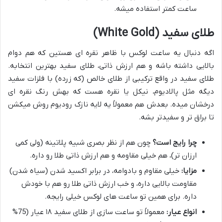
ساعت کمتر استفاده میشه.
طلای سفید (White Gold)
اگه دنبال یه ساعت لوکس با ظاهر نقره ای هستین که هم دوام
بالایی داشته باشه و هم ارزش ذاتی، طلای سفید بهترین انتخابه.
طلای سفید در واقع ترکیبی از طلای خالص (که زرده) با فلزات سفید
دیگه مثل پالادیوم، نیکل یا نقره هست که بهش رنگ نقره ای
درخشان میده. بعدش هم معمولاً یه لایه نازک رودیوم روش میکشن
تا براق تر و سفیدتر بشه.
چرا رایج است؟
چون هم از نظر بصری شبیه پلاتینه (ولی کمی
ارزان تر)، هم خیلی مقاومه و هم ارزش ذاتی طلا رو داره.
مزایا:
خیلی مقاوم و بادوامه، در برابر اکسید شدن (سیاه شدن)
مقاومت بالایی داره، و خب ارزش ذاتی طلا رو هم با خودش
داره. برای همین تو ساعت های لوکس خیلی رایجه.
انواع عیار:
معمولاً تو ساعت سازی از طلای سفید ۱۸ عیار (75%