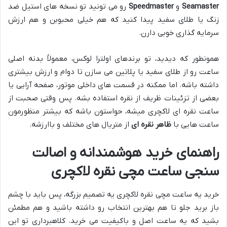
Seamaster
و
Speedmaster
رو می تونید تو نسخه های استیل ضد
زنگ یا طلای سفید پیدا کنید که هم خیلی محبوبن و هم ارزش
سرمایه گذاری خوبی دارن.
همونطور که دیدید، تو برندهای اولترا لوکس، معمولاً بدنه اصلی
ساعت رو از طلای سفید یا پلاتین می سازن تا دوام و ارزش بیشتری
داشته باشه. اما ممکنه در قسمت های داخلی موتور، صفحه آرایی یا
بعضی از تزئینات ظریف از نقره استفاده بشه. پس وقتی صحبت از
ساعت نقره ای لاکچری میشه، حواستون باشه که بیشتر منظورمون
ساعت هایی با
ظاهر نقره ای
از متریال های مختلف و باارزشه.
راهنمای خرید هوشمندانه و اصالت
سنجی ساعت مچی نقره لاکچری
خرید یه ساعت مچی نقره لاکچری یه تصمیم بزرگه، پس باید با چشم
باز برید جلو تا هم بهترین انتخاب رو داشته باشید و هم مطمئن
بشید که یه ساعت اصل و باکیفیت می خرید. کلاهبرداری تو این