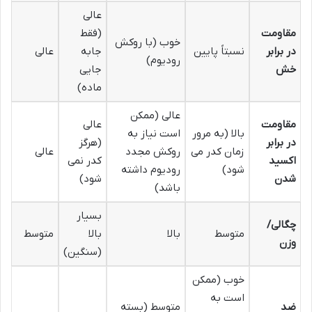
عالی
مقاومت
(فقط
خوب (با روکش
در برابر
نسبتاً پایین
جابه
عالی
رودیوم)
خش
جایی
ماده)
عالی (ممکن
مقاومت
عالی
بالا (به مرور
است نیاز به
در برابر
(هرگز
زمان کدر می
روکش مجدد
عالی
اکسید
کدر نمی
شود)
رودیوم داشته
شدن
شود)
باشد)
بسیار
چگالی/
متوسط
بالا
بالا
متوسط
وزن
(سنگین)
خوب (ممکن
است به
ضد
متوسط (بسته