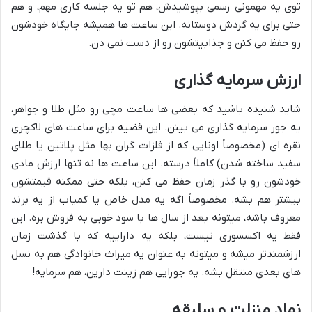
توی یه مهمونی رسمی بپوشیدش، هم تو یه جلسه کاری مهم، و هم
حتی برای یه گردش دوستانه. این ساعت ها همیشه جایگاه خودشون
رو حفظ می کنن و جذابیتشون رو از دست نمی دن.
ارزش سرمایه گذاری
شاید شنیده باشید که بعضی ها ساعت مچی رو مثل طلا و جواهر،
یه جور سرمایه گذاری می بینن. این قضیه برای ساعت های لاکچری
نقره ای (مخصوصاً اونایی که از فلزات گران بها مثل پلاتین یا طلای
سفید ساخته شدن) کاملاً درسته. این ساعت ها نه تنها ارزش مادی
خودشون رو با گذر زمان حفظ می کنن، بلکه حتی ممکنه قیمتشون
بیشتر هم بشه. مخصوصاً اگه یه مدل خاص یا کمیاب از یه برند
معروف باشه، میتونه بعد از سال ها با سود خوبی به فروش بره. این
فقط یه اکسسوری نیست، بلکه یه داراییه که با گذشت زمان
ارزشمندتر میشه و میتونه به عنوان یه میراث خانوادگی هم به نسل
های بعدی منتقل بشه. یه جورایی هم زینت دارین، هم سرمایه!
نماد منزلت و سلیقه