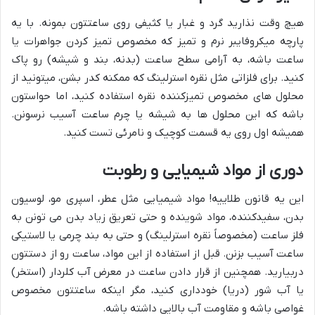
هیچ وقت نذارید گرد و غبار یا کثیفی روی ساعتتون بمونه. با یه
پارچه میکروفایبر نرم و تمیز که مخصوص تمیز کردن جواهرات یا
ساعت باشه، به آرامی سطح ساعت (بدنه، بند و شیشه) رو پاک
کنید. برای فلزاتی مثل نقره استرلینگ که ممکنه کدر بشن، میتونید از
محلول های مخصوص تمیزکننده نقره استفاده کنید، اما حواستون
باشه که این محلول ها به شیشه یا چرم ساعت آسیب نرسونن.
همیشه اول روی یه قسمت کوچیک و نامرئی تست کنید.
دوری از مواد شیمیایی و رطوبت
این یه قانون طلاییه! مواد شیمیایی مثل عطر، اسپری مو، لوسیون
بدن، سفیدکننده، مواد شوینده و حتی تعریق زیاد بدن می تونن به
فلز ساعت (مخصوصاً نقره استرلینگ) و حتی به بند چرمی یا لاستیکی
ساعت آسیب بزنن. قبل از استفاده از این مواد، ساعت رو از دستتون
دربیارید. همچنین از قرار دادن ساعت در معرض آب کلردار (استخر)
یا آب شور (دریا) خودداری کنید، مگر اینکه ساعتتون مخصوص
غواصی باشه و مقاومت آب بالایی داشته باشه.