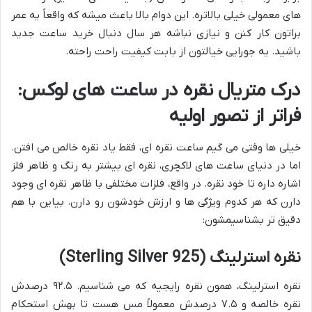
های معمولی خیلی بالاتره. این دوام بالا باعث میشه که واقعاً یه عمر
براتون کار کنن و نیازی نباشه هر سال دنبال خرید ساعت جدید
باشید. یه جورایی خیالتون از بابت کیفیت راحت راحته.
درک متریال نقره در ساعت های لوکس:
فراتر از تصور اولیه
خیلی ها وقتی می گیم ساعت نقره ای، فقط یاد نقره خالص می افتن.
اما در دنیای ساعت های لاکچری، نقره ای بیشتر به رنگ و ظاهر فلز
اشاره داره تا خود نقره. در واقع، فلزات مختلفی با ظاهر نقره ای وجود
دارن که هر کدوم ویژگی ها و ارزش خودشون رو دارن. بیاین با هم
دقیق تر بشناسیمشون:
نقره استرلینگ (Sterling Silver 925)
نقره استرلینگ، همون نقره رایجیه که می شناسیم. ۹۲.۵ درصدش
نقره خالصه و ۷.۵ درصدش معمولاً مس هست تا بهش استحکام