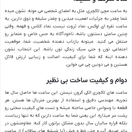
یه ساعت مچی لاکچری، مثل یه امضای شخصی می مونه. نشون میده
شما چقدر به جزئیات اهمیت میدین و چقدر سلیقه و ذوق دارین. یه
ساعت نقره ای لوکس، نماد ثروت نیست، نماد کلاس و فهمه. وقتی
چنین ساعتی دستتون باشه، ناخودآگاه یه حس خاص و متمایز رو
منتقل می کنید. میتونه بازتاب دهنده شخصیت شما، موقعیت
اجتماعی تون و حتی سبک زندگی تون باشه. این انتخاب، نشون
دهنده اینه که شما برای کیفیت، اصالت و زیبایی ارزش قائل
هستین و می دونین چی می خواین.
دوام و کیفیت ساخت بی نظیر
ساعت های لاکچری الکی گرون نیستن. این ساعت ها حاصل سال ها
تجربه، مهندسی دقیق و استفاده از بهترین متریال ها هستن. هر
قطعه با وسواس خاصی ساخته میشه و تست های کیفیت سختی رو
پشت سر میذاره. این یعنی شما یه ساعت دارین که نه تنها زیباست،
بلکه قراره سالیان سال بدون مشکل براتون کار کنه. مقاومتشون در
برابر ضربه، آب و حتی خط و خش (با شیشه های سافایر) از ساعت