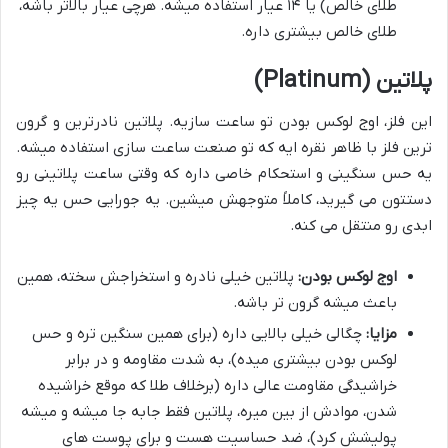
طلای خالص) یا ۱۴ عیار استفاده میشه. هرچی عیار بالاتر باشه،
طلای خالص بیشتری داره.
پلاتین (Platinum)
این فلز، اوج لوکس بودن تو ساعت سازیه. پلاتین نادرترین و گرون
ترین فلز با ظاهر نقره ایه که تو صنعت ساعت سازی استفاده میشه.
یه حس سنگینی و استحکام خاصی داره که وقتی ساعت پلاتینی رو
دستتون می گیرید، کاملاً متوجهش میشین. یه جورایی حس یه چیز
ابدی رو منتقل می کنه.
اوج لوکس بودن:
پلاتین خیلی نادره و استخراجش سخته، همین
باعث میشه گرون تر باشه.
مزایا:
چگالی خیلی بالایی داره (برای همین سنگین تره و حس
لوکس بودن بیشتری میده)، به شدت مقاومه و در برابر
خراشیدگی مقاومت عالی داره (برخلاف طلا که موقع خراشیده
شدن، موادش از بین میره، پلاتین فقط جابه جا میشه و میشه
پولیشش کرد)، ضد حساسیت هست و برای پوست های