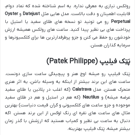
رولکس نیازی به معرفی نداره. یه اسم شناخته شده که نماد دوام،
قابلیت اطمینان و دقت بالاست. مدل هایی مثل
Datejust
و
Oyster
Perpetual
رو می تونید تو نسخه های طلای سفید یا استیل با
پرداخت های بی نظیر پیدا کنید. ساعت های رولکس همیشه ارزش
خودشون رو حفظ می کنن و جزو پرطرفدارترین ها برای کلکسیونرها و
سرمایه گذاران هستن.
پَتِک فیلیپ (Patek Philippe)
پَتِک فیلیپ رو میشه اوج هنر و پیچیدگی ساعت سازی دونست.
ساعت های این برند بیشتر از اینکه یه وسیله باشن، یه اثر هنری
متحرک هستن. مدل
Calatrava
(که اغلب در پلاتین یا طلای سفید
عرضه میشه) و
Nautilus
(که هم در استیل و هم در طلای سفید
موجوده و جزو ساعت های کلکسیونی و گران قیمت دنیاست) بهترین
مثال های ساعت های نقره ای رنگ لوکس از این برند هستن. اگه
دنبال یه ساعت بی نظیر و کمیاب هستید که ارزشش با گذر زمان
بیشتر میشه، پَتِک فیلیپ بهترینه.