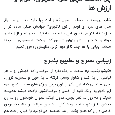
ارزش ها
شاید بپرسید خب ساعت مچی که زیاده، چرا باید حتماً بریم سراغ
مدل های نقره ای اونم از نوع لاکچری؟ جوابش خیلی ساده تر از
چیزیه که فکر می کنین. این ساعت ها یه ترکیب بی نظیر از زیبایی،
دوام و یه جور ارزش پنهان هستن که تو کمتر اکسسوری ای پیدا
میشه. بیاین با هم چند تا از مهم ترین دلایلش رو مرور کنیم:
زیبایی بصری و تطبیق پذیری
فکرشو بکنید، یه ساعت با رنگ نقره ای درخشان که خودش رو با هر
لباسی، از یه کت و شلوار رسمی گرفته تا یه جین و تیشرت کژوال،
عالی ست می کنه. این یکی از قوی ترین ویژگی های ساعت های نقره
ای لاکچریه. رنگ نقره ای خنثی و درخشانشون باعث میشه همیشه
شیک و به روز به نظر برسن، بدون اینکه بخوان خودشون رو به رخ
بکشن یا زیادی جلب توجه کنن. یه جور ظرافت و کلاسیک بودن
خاصی دارن که هیچ وقت از مد نمیفته. می تونید با خیال راحت هم