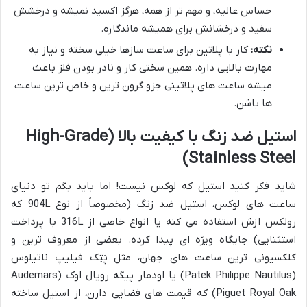
حساس عالیه، و مهم تر از همه، هرگز اکسید نمیشه و درخشش
سفید و درخشانش برای همیشه ماندگاره.
نکته:
کار با پلاتین برای ساعت سازها خیلی سخته و نیاز به
مهارت بالایی داره. همین سختی کار و نادر بودن فلز باعث
میشه ساعت های پلاتینی جزو گرون ترین و خاص ترین ساعت
ها باشن.
استیل ضد زنگ با کیفیت بالا (High-Grade
Stainless Steel)
شاید فکر کنید استیل که لوکس نیست! اما باید بگم تو دنیای
ساعت های لوکس، استیل ضد زنگ (مخصوصاً از نوع 904L که
رولکس ازش استفاده می کنه یا انواع خاصی از 316L با پرداخت
استثنایی) جایگاه ویژه ای پیدا کرده. بعضی از معروف ترین و
کلکسیونی ترین ساعت های جهان، مثل پَتِک فیلیپ ناتیلوس
(Patek Philippe Nautilus) یا اودمار پیگه رویال اوک (Audemars
Piguet Royal Oak) که قیمت های فضایی دارن، از استیل ساخته