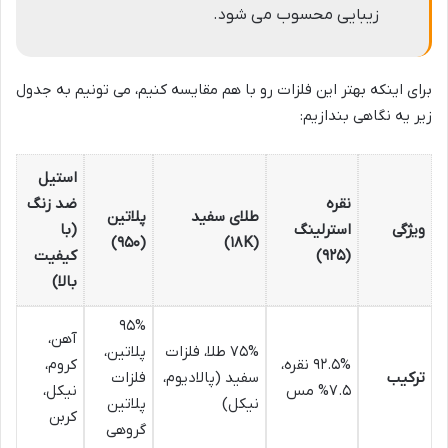
زیبایی محسوب می شود.
برای اینکه بهتر این فلزات رو با هم مقایسه کنیم، می تونیم به جدول
زیر یه نگاهی بندازیم:
استیل
نقره
ضد زنگ
طلای سفید
پلاتین
ویژگی
استرلینگ
(با
(۹۵۰)
(۱۸K)
(۹۲۵)
کیفیت
بالا)
۹۵%
آهن،
۷۵% طلا، فلزات
پلاتین،
۹۲.۵% نقره،
کروم،
ترکیب
سفید (پالادیوم،
فلزات
۷.۵% مس
نیکل،
نیکل)
پلاتین
کربن
گروهی