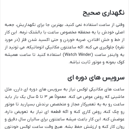
نگهداری صحیح
وقتی از ساعت استفاده نمی کنید، بهترین جا برای نگهداریش، جعبه
اصلی خودش یا یه محفظه مخصوص ساعت با بالشتک نرمه. این کار
از خط و خش افتادن، ضربه خوردن و حتی اکسید شدن فلز (در مورد
نقره) جلوگیری می کنه. اگه ساعتتون مکانیکی اتوماتیکه، می تونید از
یه وایندِر ساعت (Watch Winder) استفاده کنید تا ساعت همیشه
کوک بمونه و موتور ثابت نباشه.
سرویس های دوره ای
ساعت های مکانیکی لوکس نیاز به سرویس های دوره ای دارن، مثل
ماشینی که روغن عوض می کنه. معمولاً هر ۳ تا ۵ سال یک بار باید
ساعت رو به یه تعمیرکار مجاز و متخصص برندش بسپارید تا موتور
رو چک کنه، روغن کاری کنه و اگه قطعه ای نیاز به تعویض داره،
عوضش کنه. این کار باعث میشه ساعتتون برای سالیان سال دقیق و
روان کار کنه و ارزشش حفظ بشه. هیچ وقت ساعت لوکس خودتون