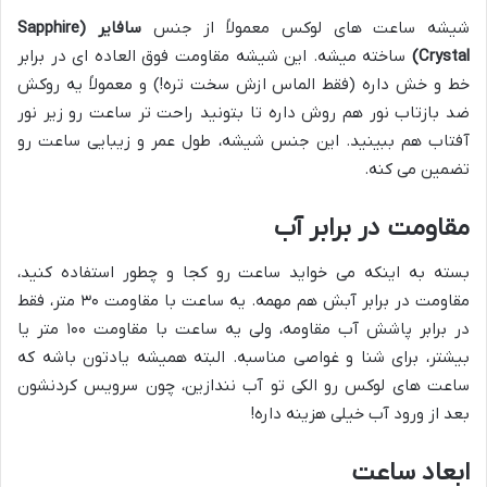
شیشه ساعت های لوکس معمولاً از جنس
سافایر (Sapphire
Crystal)
ساخته میشه. این شیشه مقاومت فوق العاده ای در برابر
خط و خش داره (فقط الماس ازش سخت تره!) و معمولاً یه روکش
ضد بازتاب نور هم روش داره تا بتونید راحت تر ساعت رو زیر نور
آفتاب هم ببینید. این جنس شیشه، طول عمر و زیبایی ساعت رو
تضمین می کنه.
مقاومت در برابر آب
بسته به اینکه می خواید ساعت رو کجا و چطور استفاده کنید،
مقاومت در برابر آبش هم مهمه. یه ساعت با مقاومت ۳۰ متر، فقط
در برابر پاشش آب مقاومه، ولی یه ساعت با مقاومت ۱۰۰ متر یا
بیشتر، برای شنا و غواصی مناسبه. البته همیشه یادتون باشه که
ساعت های لوکس رو الکی تو آب نندازین، چون سرویس کردنشون
بعد از ورود آب خیلی هزینه داره!
ابعاد ساعت