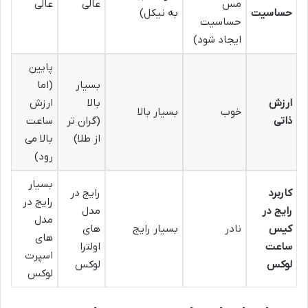
مس
عالی
عالی
حساسیت
به نیکل)
حساسیت
ایجاد شود)
پایین
بسیار
(اما
ارزش
بالا
ارزش
خوب
بسیار بالا
ذاتی
(گران تر
ساعت
از طلا)
بالا می
رود)
بسیار
کاربرد
رایج در
رایج در
رایج در
مدل
مدل
کیس
نادر
بسیار رایج
های
های
ساعت
اولترا
اسپرت
لوکس
لوکس
لوکس