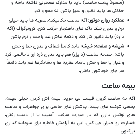
(معمولاً پشت ساعت) باید با مدارک همخونی داشته باشه و
حکاکی ها باید دقیق و تمیز باشن، نه محو و کج.
عملکرد روان موتور:
اگه ساعت مکانیکیه، عقربه ها باید خیلی
نرم و بدون تیک تاک های ناهنجار حرکت کنن. کرونوگراف (اگه
داره) باید دقیق کار کنه و دکمه هاش هم راحت و نرم باشن.
شیشه و صفحه:
شیشه باید کاملاً شفاف و بدون خط و خش
باشه. صفحه ساعت (دایل) هم باید بدون ذره ای ناخالصی، گرد
و غبار یا خط و خش باشه. عقربه ها و نشانگرها هم باید دقیقاً
سر جای خودشون باشن.
بیمه ساعت
اگه یه ساعت گرون قیمت می خرید، بیمه اش کردن خیلی مهمه.
بعضی شرکت های بیمه، پوشش های خاصی برای جواهرات و ساعت
های لوکس دارن که در صورت سرقت، آسیب یا از دست رفتن،
خسارت رو جبران می کنن. این یه آرامش خاطره برای سرمایه گذاری
بزرگتون.