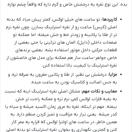
بده. این نوع نقره یه درخشش خاص و گرم داره که واقعاً چشم نوازه.
کاربردها:
تو ساعت های خیلی لوکس، کمتر پیش میاد که بدنه
اصلی (کیس) ساعت رو از نقره استرلینگ بسازن. چون نقره نرم
تر از طلا یا پلاتینه و زودتر خط و خش میفته. اما ممکنه تو
صفحات داخلی (دایل)، المان های تزئینی یا حتی بعضی از
قطعات حرکتی داخل موتور استفاده بشه. بعضی برندهای
خاص جواهر-ساعت ساز هم ممکنه برای مدل های خاصشون از
نقره استرلینگ با کیفیت بالا استفاده کنن.
مزایا:
درخشش بی نظیر، از طلا و پلاتین مقرون به صرفه تره، و
یه حس اصالت و کلاسیک بودن به ساعت میده.
معایب و نکات مهم:
مشکل اصلی نقره استرلینگ اینه که نسبت
به بقیه فلزات لوکس کمی نرم تره و ممکنه راحت تر خش
بیفته. مهم تر اینکه، نقره به مرور زمان اکسید میشه و سیاه یا
کدر میشه. یعنی نیاز به مراقبت و تمیز کردن منظم داره. به
همین خاطر، در ساعت های اولترا لوکس که قراره یه عمر کار
کنن و کمترین نگهداری رو بخوان، نقره استرلینگ تو بدنه اصلی