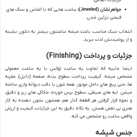
جزئیات اضافی.
جواهرنشان (Jeweled):
ساعت هایی که با الماس و سنگ های
قیمتی تزئین شدن.
انتخاب سبک مناسب، باعث میشه ساعتتون بیشتر به دلتون بشینه
و از پوشیدنش لذت ببرید.
جزئیات و پرداخت (Finishing)
اینجا جاییه که تفاوت یه ساعت لوکس با یه ساعت معمولی
مشخص میشه. کیفیت پرداخت سطوح بدنه، صفحه (دایل)، عقربه
ها، حتی پیچ های داخل موتور، همه شون با دقت دیوانه واری ساخته
میشن. لبه های صیقلی، سطوح برس خورده، حکاکی های ریز و دقیق،
و نحوه قرار گرفتن هر قطعه کنار هم، همشون نشون دهنده یه کار
هنری بی نقص هستن. یه نگاه دقیق به این جزئیات، کیفیت و ارزش
واقعی ساعت رو مشخص می کنه.
جنس شیشه