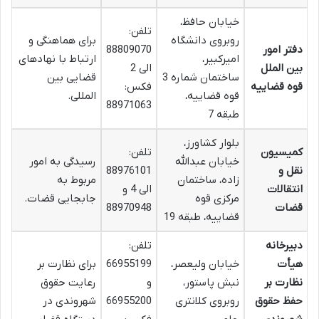
خیابان حافظ،
تلفن:
روبروی دانشگاه
برای هماهنگی و
دفتر امور
88809070
امیرکبیر،
ارتباط با نهادهای
بین الملل
الی 2
ساختمان شماره 3
قضایی بین
قوه قضاییه
فکس:
قوه قضاییه،
المللی.
88971063
طبقه 7
بلوار کشاورز،
کمیسیون
تلفن:
خیابان عبدالله
رسیدگی به امور
نقل و
88976101
زاده، ساختمان
مربوط به
انتقالات
الی 4 و
مرکزی قوه
جابجایی قضات.
قضات
88970948
قضاییه، طبقه 19
دبیرخانه
تلفن:
هیأت
خیابان ولیعصر،
66955199
برای نظارت بر
نظارت بر
نبش پاستور،
و
رعایت حقوق
حفظ حقوق
روبروی کلانتری
66955200
شهروندی در