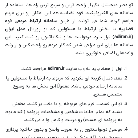
تو عصر دیجیتال، یکی از راحت ترین و سریع ترین راه ها، استفاده از
سامانه های الکترونیکیه. قوه قضاییه هم این امکان رو برای مردم
فراهم کرده. شما می تونید از طریق
سامانه ارتباط مردمی قوه
قضاییه
یا بخش
ارتباط با مسئولین
که تو پورتال
عدل ایران
(adliran.ir)
قرار داره، درخواست ها و شکایاتتون رو ثبت کنید. این
سامانه ها برای این طراحی شدن که کار مردم رو راحت کنن و از رفت
وآمدهای اضافی جلوگیری بشه.
اول از همه، باید به وب سایت
adliran.ir
مراجعه کنید.
بعد، دنبال گزینه ای بگردید که مربوط به ارتباط با مسئولین یا
سامانه ارتباط مردمی باشه. معمولاً این بخش ها به وضوح
مشخص هستن.
تو این قسمت، فرم های مربوطه رو با دقت پر کنید. مطمئن
بشید که تمام اطلاعات شخصی و مشخصات پرونده (اگه مربوط
به پرونده ای هست) رو درست و کامل وارد می کنید.
موضوع درخواستتون رو به صورت واضح و بدون حاشیه پردازی
توضیح بدید. اگه مدرکی دارید، می تونید پیوست کنید.