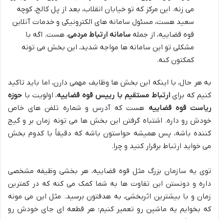
می زنه. این مرکز که تو خیابان انقلاب، بعد از پل کالج، کوچه
سعید هست، مسئول سامانه های الکترونیکی و خدمات آنلاین
قوه قضاییه، از جمله
سامانه ارتباط مردمی
، هست. اگه با
مشکلی تو این سامانه ها مواجه شدید، این بخش می تونه
کمکتون کنه.
به هر حال، با اینکه این بخش ها وظایف مهمی دارن، اما باید تاکید
کنیم که برای
ارتباط مستقیم با رییس قوه قضاییه
، اولویت با
حوزه
ریاست قوه قضاییه
هست که آدرس و شماره تلفن های خاص
خودش رو داره. اشتباه گرفتن این بخش ها می تونه زمان بر و گیج
کننده باشه، پس همیشه حواستون باشه که دقیقاً با کدوم بخش
می خواید ارتباط برقرار کنید و چرا.
توی یه سازمان بزرگ مثل قوه قضاییه، هر بخشی وظیفه مشخصی
داره و دونستن این تفاوت ها به شما کمک می کنه که در کمترین
زمان و با بیشترین اثربخشی، به هدفتون برسید. مثل این می مونه
که بخوایم یه ماشین رو تعمیر کنیم؛ هر قطعه ای جای خودش رو