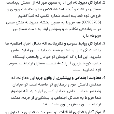
اداره کل دبیرخانه:
این اداره همون طور که از اسمش پیداست،
مسئول دریافت و ثبت نامه ها، فکس ها و مکاتبات ورودی و
خروجی قوه قضاییه است. شماره فکسی که قبلاً گفتیم
(66963705) هم مربوط به همین بخشه. دبیرخانه نقش مهمی
در سازماندهی مکاتبات و رسوندن اونا به دست مسئولین
مربوطه داره.
اداره کل روابط عمومی و تشریفات:
اگه دنبال اخبار، اطلاعیه ها
یا هماهنگی های رسانه ای هستید، باید با این اداره تماس
بگیرید. این اداره که آدرسش تو خیابان ولیعصر، ایستگاه
جامی، کوچه عزیزی 1، پلاک 4 هست، مسئول ارتباطات عمومی
قوه قضاییه است.
معاونت اجتماعی و پیشگیری از وقوع جرم:
این معاونت که
هدفش کاهش جرم و بزهکاری تو جامعه است، تو خیابان
ولیعصر، خیابان جامی، خیابان کسری قرار داره. اگه موضوع
شما مربوط به مسائل اجتماعی یا پیشگیری از جرمه، ممکنه
ارتباط با این بخش براتون مفید باشه.
مرکز آمار و فناوری اطلاعات:
تو عصر جدید، فناوری حرف اول رو