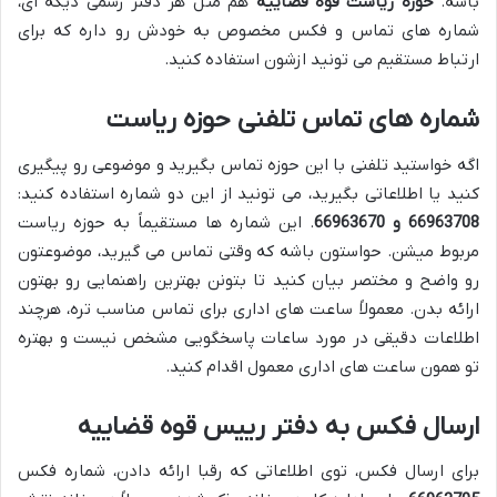
باشه.
حوزه ریاست قوه قضاییه
هم مثل هر دفتر رسمی دیگه ای،
شماره های تماس و فکس مخصوص به خودش رو داره که برای
ارتباط مستقیم می تونید ازشون استفاده کنید.
شماره های تماس تلفنی حوزه ریاست
اگه خواستید تلفنی با این حوزه تماس بگیرید و موضوعی رو پیگیری
کنید یا اطلاعاتی بگیرید، می تونید از این دو شماره استفاده کنید:
66963708 و 66963670
. این شماره ها مستقیماً به حوزه ریاست
مربوط میشن. حواستون باشه که وقتی تماس می گیرید، موضوعتون
رو واضح و مختصر بیان کنید تا بتونن بهترین راهنمایی رو بهتون
ارائه بدن. معمولاً ساعت های اداری برای تماس مناسب تره، هرچند
اطلاعات دقیقی در مورد ساعات پاسخگویی مشخص نیست و بهتره
تو همون ساعت های اداری معمول اقدام کنید.
ارسال فکس به دفتر رییس قوه قضاییه
برای ارسال فکس، توی اطلاعاتی که رقبا ارائه دادن، شماره فکس