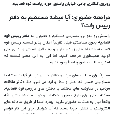
روبروی کلانتری جامی، خیابان پاستور، حوزه ریاست قوه قضاییه
.
مراجعه حضوری: آیا میشه مستقیم به دفتر
رییس رفت؟
راستش رو بخواین، دسترسی مستقیم و حضوری به
دفتر رییس قوه
قضاییه
بدون هماهنگی قبلی، تقریباً امکان پذیر نیست. رییس قوه
قضاییه، مشغله های زیادی دارن و به دلایل امنیتی و اداری، نمی
تونید همینطوری مراجعه کنید. اما این به این معنی نیست که
امکان ملاقات حضوری اصلاً وجود نداره.
معمولاً برای ملاقات های مردمی، دفاتر خاصی در نظر گرفته میشه یا
مسئولینی هستن که نقش واسط رو ایفا می کنن. مثلاً
دفاتر ملاقات
مردمی
در معاونت های مختلف یا بخش های
بازرسی قوه قضاییه
،
ممکنه محلی برای طرح حضوری شکایات و درخواست ها باشن. اگه
واقعاً نیاز به ملاقات حضوری دارید، بهتره ابتدا از طریق سامانه های
الکترونیکی یا تلفنی، جویا بشید که آیا شرایطی برای این کار فراهم