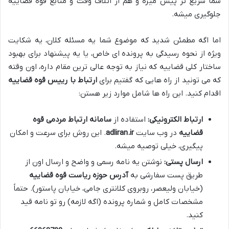
شما سریع تر پیش میره و هم از اتلاف وقت و منابع قوه قضاییه
جلوگیری میشه.
اما اگه مطمئن شدید که موضوع شما یه مسئله کلان، یه شکایت
ویژه از نحوه رسیدگی به پرونده ای خاص، یا یه پیشنهاد برای بهبود
ساختار کلی قضاییه که نیاز به توجه عالی ترین مقام داره، اون وقته
که می تونید از راه هایی که گفتیم برای
ارتباط با رییس قوه قضاییه
اقدام کنید. این راه ها شامل موارد زیر هستن:
ارتباط الکترونیکی:
استفاده از
سامانه ارتباط مردمی قوه
قضاییه
در وب سایت
adliran.ir
. این روش برای سرعت و امکان
پیگیری، خیلی توصیه میشه.
ارسال پستی:
نوشتن یه نامه رسمی و واضح و ارسال اون از
طریق پست سفارشی به
آدرس حوزه ریاست قوه قضاییه
(خیابان ولیعصر، روبروی کلانتری جامی، خیابان پاستور). حتماً
مشخصات کامل و شماره پرونده (اگه لازمه) رو تو نامه قید
کنید.