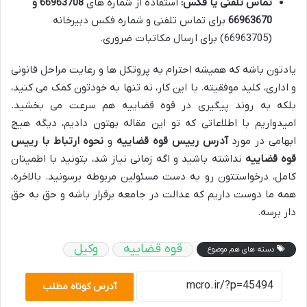
تماس تلفنی یا فکس:
استفاده از شماره های
66963708 و
66963670
برای تماس تلفنی و شماره فکس دبیرخانه
(66963705) برای ارسال مکاتبات ضروری.
یادتون باشه که همیشه احترام به پروتکل ها و رعایت مراحل قانونی
و اداری، کلید موفقیته. با این کار، نه تنها به خودتون کمک می کنید،
بلکه به روند پیگیری در قوه قضاییه هم سرعت می بخشید.
امیدواریم با اطلاعاتی که تو این مقاله بهتون دادیم، دیگه هیچ
ابهامی در مورد
آدرس رییس قوه قضاییه
و
نحوه ارتباط با رییس
قوه قضاییه
نداشته باشید و اگه زمانی نیاز شد، بتونید با اطمینان
کامل، درخواستتون رو به دست مسئولین مربوطه برسونید. بالاخره،
همه ما دوست داریم که عدالت در جامعه برقرار باشه و حق به حق
دار برسه.
قوه قضاییه
وکیل
دسته های هم موضوع
آدرس کوتاه مطلب