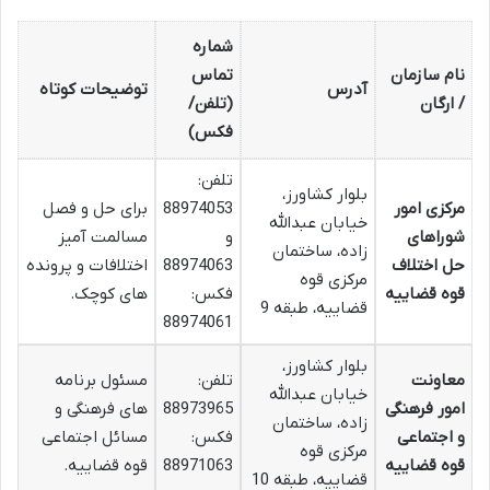
شماره
نام سازمان
تماس
آدرس
توضیحات کوتاه
/ ارگان
(تلفن/
فکس)
تلفن:
بلوار کشاورز،
مرکزی امور
88974053
برای حل و فصل
خیابان عبدالله
شوراهای
و
مسالمت آمیز
زاده، ساختمان
حل اختلاف
88974063
اختلافات و پرونده
مرکزی قوه
قوه قضاییه
فکس:
های کوچک.
قضاییه، طبقه 9
88974061
بلوار کشاورز،
معاونت
تلفن:
مسئول برنامه
خیابان عبدالله
امور فرهنگی
88973965
های فرهنگی و
زاده، ساختمان
و اجتماعی
فکس:
مسائل اجتماعی
مرکزی قوه
قوه قضاییه
88971063
قوه قضاییه.
قضاییه، طبقه 10