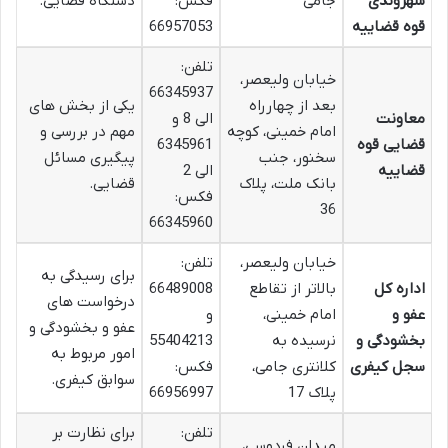
شهروندی
جامی
فکس:
دستگاه قضایی.
قوه قضاییه
66957053
تلفن:
خیابان ولیعصر،
66345937
بعد از چهارراه
یکی از بخش های
معاونت
الی 8 و
امام خمینی، کوچه
مهم در بررسی و
قضایی قوه
6345961
سخنور، جنب
پیگیری مسائل
قضاییه
الی 2
بانک ملت، پلاک
قضایی.
فکس:
36
66345960
خیابان ولیعصر،
تلفن:
برای رسیدگی به
اداره کل
بالاتر از تقاطع
66489008
درخواست های
عفو و
امام خمینی،
و
عفو و بخشودگی و
بخشودگی و
نرسیده به
55404213
امور مربوط به
سجل کیفری
کلانتری جامی،
فکس:
سوابق کیفری.
پلاک 17
66956997
تلفن:
برای نظارت بر
میدان فردوسی،