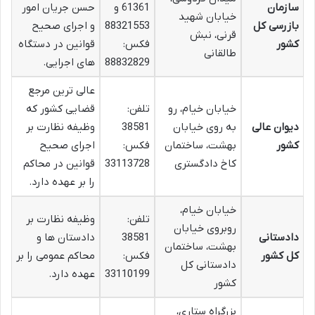
سازمان
61361 و
حسن جریان امور
خیابان شهید
بازرسی کل
88321553
و اجرای صحیح
قرنی، نبش
کشور
فکس:
قوانین در دستگاه
طالقانی
88832829
های اجرایی.
عالی ترین مرجع
خیابان خیام، رو
تلفن:
قضایی کشور که
دیوان عالی
به روی خیابان
38581
وظیفه نظارت بر
کشور
بهشت، ساختمان
فکس:
اجرای صحیح
کاخ دادگستری
33113728
قوانین در محاکم
را بر عهده دارد.
خیابان خیام،
تلفن:
وظیفه نظارت بر
روبروی خیابان
دادستانی
38581
دادستان ها و
بهشت، ساختمان
کل کشور
فکس:
محاکم عمومی را بر
دادستانی کل
33110199
عهده دارد.
کشور
بزرگراه ستاری،