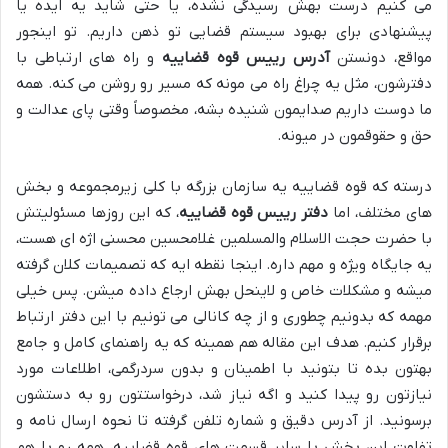
می کنیم درست بهش رسیدگی نشده، یا حتی شاید یه ایده یا
پیشنهادی برای بهبود سیستم قضایی تو ذهن داریم. تو اینجور
مواقع، دونستن
آدرس رییس قوه قضاییه
و راه های ارتباطی با
دفترشون، مثل یه چراغ راه می مونه که مسیر رو روشن می کنه. همه
ما دوست داریم صدایمون شنیده بشه، مخصوصاً وقتی پای عدالت و
حق و حقوقمون در میونه.
درسته که قوه قضاییه یه سازمان بزرگه با کلی زیرمجموعه و بخش
های مختلف، اما
دفتر رییس قوه قضاییه
، که این روزها مسئولیتش
با حضرت حجت الاسلام والمسلمین غلامحسین محسنی اژه ای هست،
یه جایگاه ویژه و مهم داره. اینجا نقطه ایه که تصمیمات کلان گرفته
میشه و مشکلات خاص و لاینحل بهش ارجاع داده میشن. پس خیلی
مهمه که بدونیم چطوری و از چه کانالی می تونیم با این دفتر ارتباط
برقرار کنیم. هدف این مقاله هم همینه که یه راهنمای کامل و جامع
بهتون بده تا بتونید با اطمینان و بدون سردرگمی، اطلاعات مورد
نیازتون رو پیدا کنید و اگه نیاز شد، درخواستتون رو به دستشون
برسونید. از آدرس دقیق و شماره تلفن گرفته تا نحوه ارسال نامه و
تفاوت این بخش با سایر قسمت های قوه قضاییه، همه رو با هم