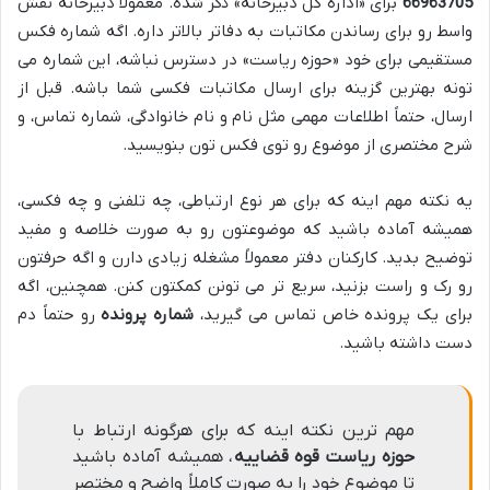
66963705
برای «اداره کل دبیرخانه» ذکر شده. معمولاً دبیرخانه نقش
واسط رو برای رساندن مکاتبات به دفاتر بالاتر داره. اگه شماره فکس
مستقیمی برای خود «حوزه ریاست» در دسترس نباشه، این شماره می
تونه بهترین گزینه برای ارسال مکاتبات فکسی شما باشه. قبل از
ارسال، حتماً اطلاعات مهمی مثل نام و نام خانوادگی، شماره تماس، و
شرح مختصری از موضوع رو توی فکس تون بنویسید.
یه نکته مهم اینه که برای هر نوع ارتباطی، چه تلفنی و چه فکسی،
همیشه آماده باشید که موضوعتون رو به صورت خلاصه و مفید
توضیح بدید. کارکنان دفتر معمولاً مشغله زیادی دارن و اگه حرفتون
رو رک و راست بزنید، سریع تر می تونن کمکتون کنن. همچنین، اگه
برای یک پرونده خاص تماس می گیرید،
شماره پرونده
رو حتماً دم
دست داشته باشید.
مهم ترین نکته اینه که برای هرگونه ارتباط با
حوزه ریاست قوه قضاییه
، همیشه آماده باشید
تا موضوع خود را به صورت کاملاً واضح و مختصر