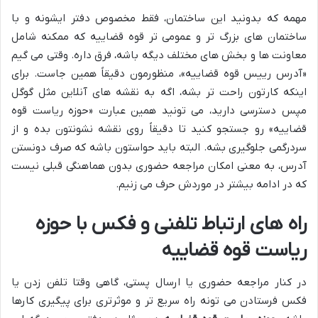
مهمه که بدونید این ساختمان، فقط مخصوص دفتر ایشونه و با
ساختمان های بزرگ تر و عمومی تر قوه قضاییه که ممکنه شامل
معاونت ها و بخش های مختلف دیگه باشه، فرق داره. وقتی می گیم
«آدرس رییس قوه قضاییه»، منظورمون دقیقاً همین جاست. برای
اینکه کارتون راحت تر بشه، اگه به نقشه های آنلاین مثل گوگل
مپس دسترسی دارید، می تونید همین عبارت «حوزه ریاست قوه
قضاییه» رو جستجو کنید تا دقیقاً روی نقشه نشونتون بده و از
سردرگمی جلوگیری بشه. البته باید حواستون باشه که صرف دونستن
آدرس، به معنی امکان مراجعه حضوری بدون هماهنگی قبلی نیست
که در ادامه بیشتر در موردش حرف می زنیم.
راه های ارتباط تلفنی و فکس با حوزه
ریاست قوه قضاییه
در کنار مراجعه حضوری یا ارسال پستی، گاهی وقتا تلفن زدن یا
فکس فرستادن می تونه راه سریع تر و موثرتری برای پیگیری کارها