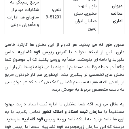
مرجع رسیدگی به
دیوان
بلوار شهید
تلفن:
شکایات مردم از
عدالت
مخبری، نبش
51201-9
سازمان ها، ادارات
اداری
خیابان ایران
و مأموران دولتی.
زمین
همون طور که می بینید، هر کدوم از این بخش ها کارکرد خاصی
دارن. قبل از اینکه بخواید با
آدرس رییس قوه قضاییه
تماس
بگیرید یا نامه ای بفرستید، حتماً یه بررسی بکنید که آیا موضوع شما
واقعاً در حیطه وظایف مستقیم ایشونه یا می تونه توسط یکی از این
بخش های تخصصی تر پیگیری بشه. اینطوری هم کار خودتون سریع
تر راه می افته، هم به سیستم قضایی کمک می کنید که هر درخواستی
به دست متخصص مربوط به خودش برسه.
یه مثال می زنم: اگه شما مشکلی با اداره ثبت اسناد دارید، بهتره
مستقیماً با
سازمان ثبت اسناد و املاک کشور
تماس بگیرید یا به
اون ها نامه بزنید، نه اینکه نامه رو به
رییس قوه قضاییه
بفرستید.
درسته که این سازمان زیرمجموعه قوه قضاییه است، اما رییس قوه