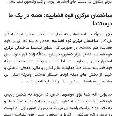
درخواستمون به دست جای اشتباهی برسه و کلی وقتمون تلف بشه.
ساختمان مرکزی قوه قضاییه: همه در یک جا
نیستند!
یکی از بزرگترین اشتباهاتی که خیلی ها مرتکب میشن، اینه که فکر
می کنن
ساختمان مرکزی قوه قضاییه
، همون جاییه که رییس قوه
قضاییه هم نشسته. در صورتی که اینطور نیست! ساختمان مرکزی
قوه قضاییه که تو
بلوار کشاورز، خیابان عبدالله زاده
قرار داره، محل
استقرار خیلی از معاونت ها، ادارات کل و بخش های مختلف دیگه
قوه قضاییه است. مثلاً معاونت های اداری و مالی، حقوقی، فرهنگی و
خیلی از بخش های دیگه، اونجا مستقر هستند. وظیفه اصلی این
ساختمان، هماهنگی و مدیریت امور کلی قوه قضاییه است.
بنابراین، اگه شما برای موضوعی خاص که مربوط به شخص رییس
قوه قضاییه است، به ساختمان مرکزی مراجعه کنید، احتمالاً شما رو
به دفتر حوزه ریاست راهنمایی می کنند. پس از همون اول راه درست
رو برید و اگه هدفتون ارتباط با شخص رییس قوه قضاییه است،