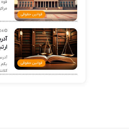
قوه 
مراک
قوانین حقوقی
04
آدر
ارتب
آدرس
قوانین حقوقی
بگم 
کلانت