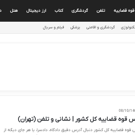
قوه قضاییه
تلفن
گردشگری
کتاب
ارز دیجیتال
هتل
د
کنولوژی
گردشگری و اقامتی
پزشکی
فیلم و سریال
08/10/14
س قوه قضاییه کل کشور | نشانی و تلفن (تهران)
 قوه قضاییه کل کشور دنبال آدرس دقیق دادگاه، دادسرا، یا هر جای دیگه از