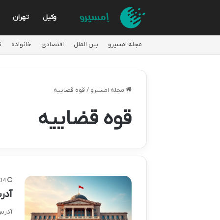
وکیل
تهران
مجله امسیرو
بین الملل
اقتصادی
خانواده
ت
مجله امسیرو
/
قوه قضاییه
قوه قضاییه
04
آدر
آدرس