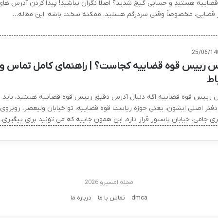
قضاییه هستید و حسابی گیج شدید؟ اصلا نگران نباشید! پیدا کردن آدرس های
ز قضایی، مخصوصاً وقتی سردرگم هستید، ممکنه سخت باشه. این مقاله…
25/06/14
س رییس قوه قضاییه کجاست؟ | راهنمای کامل تماس و
اط
 رییس قوه قضاییه اگه دنبال آدرس دقیق رییس قوه قضاییه هستید، باید
دفتر اصلی ایشون، یعنی حوزه ریاست قوه قضاییه، تو خیابان ولیعصر، روبروی
ری جامی، خیابان پاستور قرار داره. این همون جاییه که می تونید برای پیگیری
مجله امسیرو 2026
dmca
تماس با ما
درباره ما