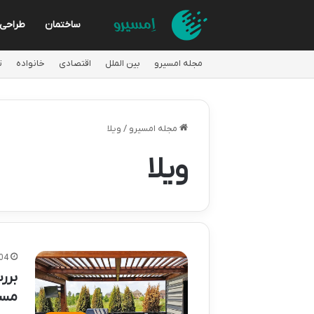
ساختمان
طراحی
مجله امسیرو
بین الملل
اقتصادی
خانواده
ت
مجله امسیرو
/
ویلا
ویلا
04
برر
مسک