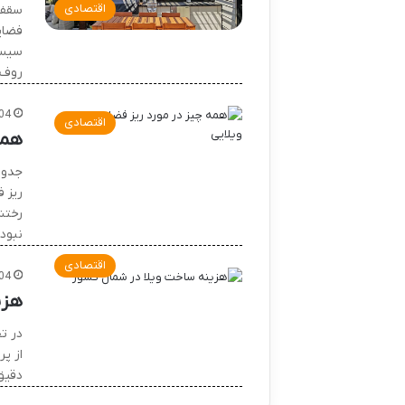
اقتصادی
سقف 
فضای
سیستم
روف‌
04
اقتصادی
همه
جدول
ریز 
رختش
نبود
اقتصادی
04
هزی
در ت
از پ
دقیق