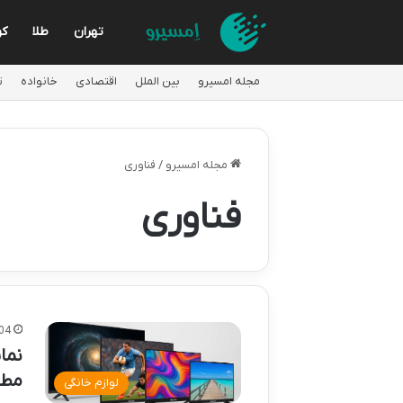
تهران
طلا
کو
مجله امسیرو
بین الملل
اقتصادی
خانواده
ت
مجله امسیرو
/
فناوری
فناوری
04
نما
مطم
لوازم خانگی