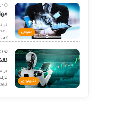
04
مها
در د
پشتی
عمومی
که ب
03
نقش
در س
فارک
تکنولوژی
گرفت