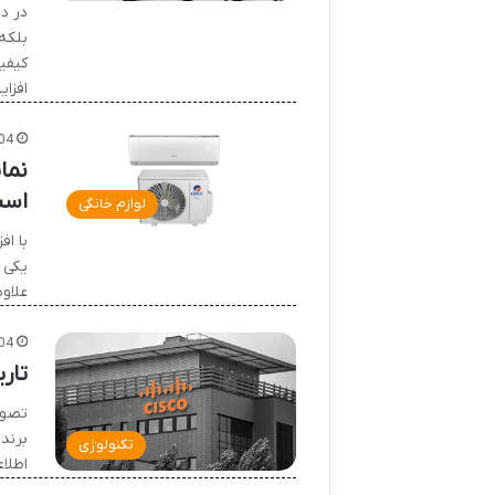
در د
بلکه
کیفی
افزای
04
نما
اس
لوازم خانگی
با ا
یکی 
علاو
04
تاریچه
تصور
برند
تکنولوژی
اطلا