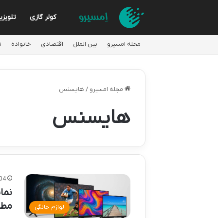
کولر گازی
تلویزی
مجله امسیرو
بین الملل
اقتصادی
خانواده
ت
مجله امسیرو
/
هایسنس
هایسنس
04
نما
مطم
لوازم خانگی