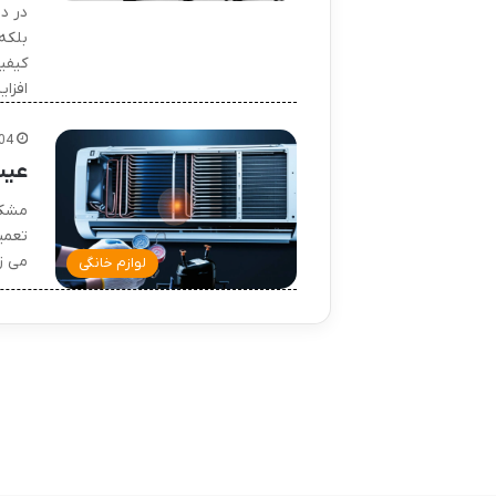
در د
بلکه
کیفی
افزای
04
عیب
مشکل
تعمی
می ز
لوازم خانگی