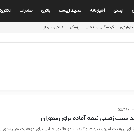
ن
ایمنی
آشپزخانه
محیط زیست
باتری
صادرات
الکترون
کنولوژی
گردشگری و اقامتی
پزشکی
فیلم و سریال
03/09/14
د سیب زمینی نیمه آماده برای رستوران
نیای پررقابت امروز، سرعت و کیفیت دو فاکتور حیاتی برای موفقیت هر رستوران