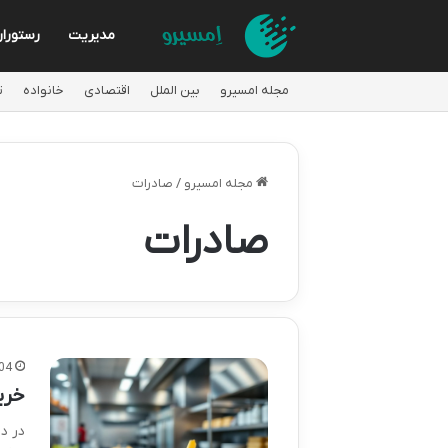
مدیریت
رستورا
مجله امسیرو
بین الملل
اقتصادی
خانواده
ت
مجله امسیرو
/
صادرات
صادرات
04
خری
در د