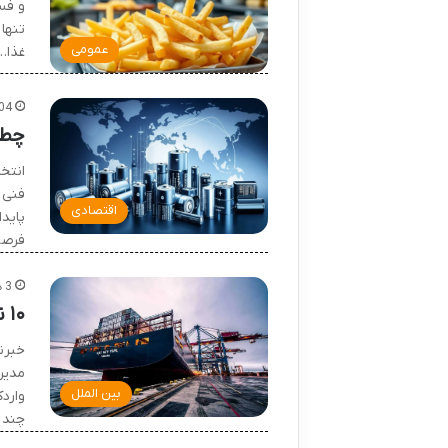
و فس
تنها
عمومی
غذا…
04
چطو
انتخ
فنی 
اقتصادی
پایدا
فرصت
3 هفته پیش
۱۰ نکته کلیدی برای کاهش هزینه حمل و نقل دریایی کالا
خبرن
مدیر
بین الملل
وارد
چند 