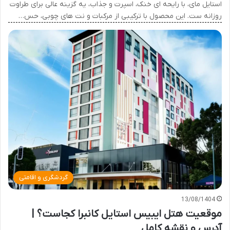
استایل مای، با رایحه ای خنک، اسپرت و جذاب، یه گزینه عالی برای طراوت
روزانه ست. این محصول با ترکیبی از مرکبات و نت های چوبی، حس…
گردشگری و اقامتی
13/08/1404
موقعیت هتل ایبیس استایل کانبرا کجاست؟ |
آدرس و نقشه کامل