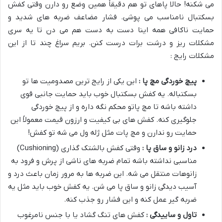
می شکنه! حالا پاهای تو هم دقیقاً همین وضع رو دارن وقتی کفش
بسکتبال نامناسب می پوشی. فشار مضاعف ضربه های شدید و
حمایت ناکافی همه اینا دست به دست هم می دن تا یه سری
مشکلات ریز و درشت برات درست کنن. بریم سراغ چند تا از این
مشکلات رایج
:
پیچ خوردگی مچ پا :
این یکی از رایج ترین مصدومیت ها تو
بسکتباله. یه کفش بسکتبال خوب باید حمایت جانبی قوی
داشته باشه تا مچ پاتو محکم نگه داره و از پیچ خوردگی
جلوگیری کنه. کفش های بی کیفیت و ارزون قیمت معمولاً این
حمایت رو ندارن و مچ پات مثل ژله ول می شه تو کفش
!
درد زانو و ساق پا :
وقتی کفش بالشتک گذاری
(Cushioning)
مناسبی نداشته باشه تمام ضربه های ناشی از پرش و فرود به
زانوهات منتقل می شه. این ضربه ها به مرور زمان باعث درد و
آسیب دیدگی زانو و ساق پا می شن. یه کفش خوب باید مثل یه
ضربه گیر عمل کنه و این فشار رو جذب کنه
.
تاول و ساییدگی :
کفش های تنگ گشاد یا با جنس نامرغوب