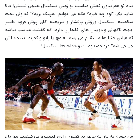
بده تو هم بدون کفش مناسب تو زمین بسکتبال هیچی نیستی! حالا
شاید بگی “اوه چه خبره؟ مگه می خوایم المپیک بریم؟” نه ولی بحث
سلامتیه. بسکتبال ورزش پرفشار و سریعیه. کلی پرش فرود تغییر
جهت ناگهانی و دویدن های انفجاری داره. اگه کفشت مناسب نباشه
تمام این فشارها مستقیم می رسه به مچ پا زانو و کمرت. نتیجه اش
چی می شه؟ درد مصدومیت و خداحافظ بسکتبال
!
من خودم یه بار به خاطر یه کفش ارزون قیمت و بی کیفیت مچ پام