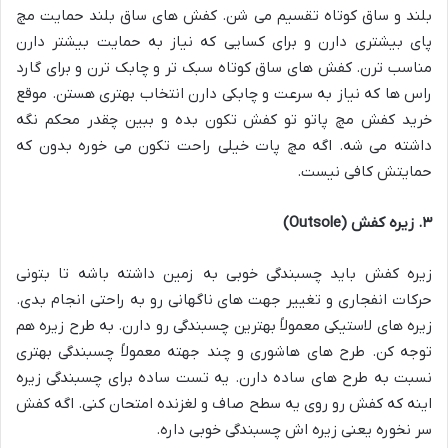
بلند و ساق کوتاه تقسیم می شن. کفش های ساق بلند حمایت مچ
پای بیشتری دارن و برای کسایی که نیاز به حمایت بیشتر دارن
مناسب ترن. کفش های ساق کوتاه سبک تر و چابک ترن و برای گارد
راس ها که نیاز به سرعت و چابکی دارن انتخاب بهتری هستن. موقع
خرید کفش مچ پاتو تو کفش تکون بده و ببین چقدر محکم نگه
داشته می شه. اگه مچ پات خیلی راحت تکون می خوره بدون که
حمایتش کافی نیست
.
۳. زیره کفش (Outsole)
زیره کفش باید چسبندگی خوبی به زمین داشته باشه تا بتونی
حرکات انفجاری و تغییر جهت های ناگهانی رو به راحتی انجام بدی.
زیره های لاستیکی معمولاً بهترین چسبندگی رو دارن. به طرح زیره هم
توجه کن. طرح های هاشوری و چند جهته معمولاً چسبندگی بهتری
نسبت به طرح های ساده دارن. یه تست ساده برای چسبندگی زیره
اینه که کفش رو روی یه سطح صاف و لغزنده امتحان کنی. اگه کفش
سر نخوره یعنی زیره اش چسبندگی خوبی داره
.