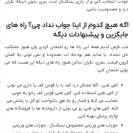
خودت انتخاب کنی و از بازی بسکتبال لذت ببری بدون اینکه نگران
درد و مصدومیت باشی
.
اگه هیچ کدوم از اینا جواب نداد چی؟ راه های
جایگزین و پیشنهادات دیگه
خب فرض کنیم همه این راه ها رو امتحان کردی ولی هنوز مشکلت
حل نشده. یا شاید هم بودجه ات محدوده و نمی تونی یه کفش
گرون قیمت بخری. نگران نباش هنوز راه های دیگه ای هست که می
تونی امتحان کنی
.
کفی طبی : اگه مشکل درد کف پا یا قوس کف پا داری می تونی
از کفی طبی استفاده کنی. کفی طبی قوس کف پاتو به خوبی
حمایت می کنه و فشار رو به طور یکنواخت تو کل پا پخش می
کنه. کفی های طبی رو می تونی از داروخانه ها یا فروشگاه های
لوازم پزشکی تهیه کنی
.
جوراب های ورزشی مخصوص بسکتبال : جوراب های ورزشی
مخصوص بسکتبال معمولاً بالشتک گذاری و حمایت بیشتری