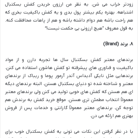
زودتر خراب می شن. به نظر من ارزون خریدن کفش بسکتبال
اشتباهه. بهتره یکم بیشتر پول بدی و یه کفش باکیفیت بخری که
هم راحت باشه هم دوام داشته باشه و هم از پاهات محافظت کنه.
به قول معروف “هیچ ارزونی بی حکمت نیست
!”
۸. برند (Brand)
برندهای معتبر کفش بسکتبال سال ها تجربه دارن و از مواد
باکیفیت و فناوری های پیشرفته تو کفش هاشون استفاده می کنن.
برندهایی مثل نایکی آدیداس آندر آرمور پوما و ریباک از برندهای
معتبر و شناخته شده تو دنیای بسکتبال هستن. البته برندهای دیگه
ای هم هستن که کفش های خوبی تولید می کنن ولی برندهای معتبر
معمولاً انتخاب مطمئن تری هستن. موقع خرید کفش به برندش هم
توجه کن. برندهای معتبر معمولاً گارانتی و خدمات پس از فروش
بهتری هم ارائه می دن
.
با در نظر گرفتن این نکات می تونی یه کفش بسکتبال خوب برای