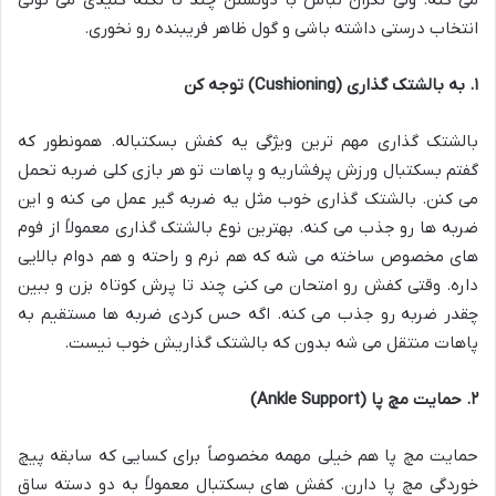
می کنه. ولی نگران نباش با دونستن چند تا نکته کلیدی می تونی
انتخاب درستی داشته باشی و گول ظاهر فریبنده رو نخوری
.
۱. به بالشتک گذاری (Cushioning) توجه کن
بالشتک گذاری مهم ترین ویژگی یه کفش بسکتباله. همونطور که
گفتم بسکتبال ورزش پرفشاریه و پاهات تو هر بازی کلی ضربه تحمل
می کنن. بالشتک گذاری خوب مثل یه ضربه گیر عمل می کنه و این
ضربه ها رو جذب می کنه. بهترین نوع بالشتک گذاری معمولاً از فوم
های مخصوص ساخته می شه که هم نرم و راحته و هم دوام بالایی
داره. وقتی کفش رو امتحان می کنی چند تا پرش کوتاه بزن و ببین
چقدر ضربه رو جذب می کنه. اگه حس کردی ضربه ها مستقیم به
پاهات منتقل می شه بدون که بالشتک گذاریش خوب نیست
.
۲. حمایت مچ پا (Ankle Support)
حمایت مچ پا هم خیلی مهمه مخصوصاً برای کسایی که سابقه پیچ
خوردگی مچ پا دارن. کفش های بسکتبال معمولاً به دو دسته ساق