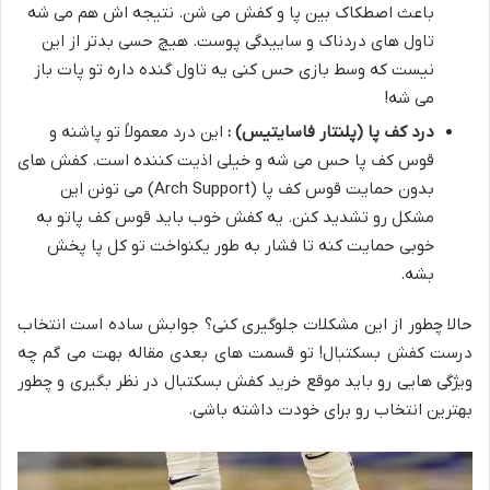
باعث اصطکاک بین پا و کفش می شن. نتیجه اش هم می شه
تاول های دردناک و ساییدگی پوست. هیچ حسی بدتر از این
نیست که وسط بازی حس کنی یه تاول گنده داره تو پات باز
می شه
!
درد کف پا (پلنتار فاسایتیس) :
این درد معمولاً تو پاشنه و
قوس کف پا حس می شه و خیلی اذیت کننده است. کفش های
بدون حمایت قوس کف پا
(Arch Support)
می تونن این
مشکل رو تشدید کنن. یه کفش خوب باید قوس کف پاتو به
خوبی حمایت کنه تا فشار به طور یکنواخت تو کل پا پخش
بشه
.
حالا چطور از این مشکلات جلوگیری کنی؟ جوابش ساده است انتخاب
درست کفش بسکتبال! تو قسمت های بعدی مقاله بهت می گم چه
ویژگی هایی رو باید موقع خرید کفش بسکتبال در نظر بگیری و چطور
بهترین انتخاب رو برای خودت داشته باشی
.