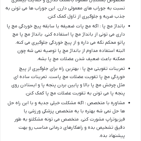
نسبت به جوراب های معمولی دارن. این جوراب ها می تونن به
جذب ضربه و جلوگیری از تاول کمک کنن
.
بانداژ مچ پا : اگه مچ پات ضعیفه یا سابقه پیچ خوردگی مچ پا
داری می تونی از بانداژ مچ پا استفاده کنی. بانداژ مچ پا مچ
پاتو محکم نگه می داره و از پیچ خوردگی جلوگیری می کنه.
البته استفاده مداوم از بانداژ مچ پا توصیه نمی شه چون
ممکنه باعث ضعیف شدن عضلات مچ پا بشه
.
تمرینات تقویتی مچ پا : بهترین راه برای جلوگیری از پیچ
خوردگی مچ پا تقویت عضلات مچ پاست. تمرینات ساده ای
مثل چرخش مچ پا بالا و پایین بردن پنجه پا و ایستادن روی
پنجه پا می تونن به تقویت عضلات مچ پا کمک کنن
.
مشاوره با متخصص : اگه مشکلت خیلی جدیه و با این راه حل
ها حل نمی شه بهتره با یه متخصص پزشکی ورزشی یا
فیزیوتراپ مشورت کنی. متخصص می تونه مشکلتو به طور
دقیق تشخیص بده و راهکارهای درمانی مناسب رو بهت
پیشنهاد بده
.