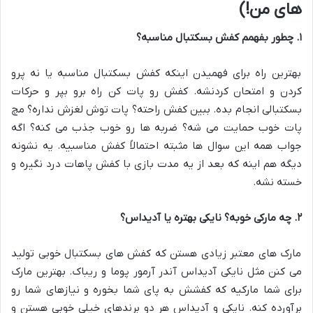
های من!)
۱. چطور بفهمم کفش بسکتبال مناسبه؟
بهترین راه برای فهمیدن اینکه کفش بسکتبال مناسبه یا نه پرو
کردن و امتحان کردنشه. کفش رو پات کن راه برو بپر و حرکات
بسکتبالی انجام بده. ببین کفش راحته؟ پات توش لغزش نداره؟ مچ
پات خوب حمایت می شه؟ ضربه ها رو خوب جذب می کنه؟ اگه
جواب همه این سوال ها مثبته احتمالاً کفش مناسبیه. یه نشونه
دیگه هم اینه که بعد از یه مدت بازی با کفش پاهات درد نگیره و
خسته نشه
.
۲. چه مارکی خوبه؟ نایکی بهتره یا آدیداس؟
مارک های معتبر زیادی هستن که کفش های بسکتبال خوبی تولید
می کنن مثل نایکی آدیداس آندر آرمور پوما و ریباک. بهترین مارک
برای شما مارکیه که کفشش به پای شما بخوره و نیازهای شما رو
برآورده کنه. نایکی و آدیداس هر دو برندهای خیلی خوبی هستن و