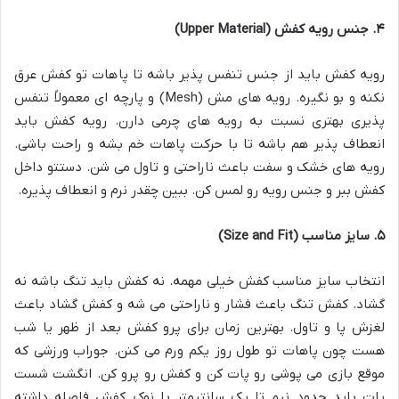
۴. جنس رویه کفش (Upper Material)
رویه کفش باید از جنس تنفس پذیر باشه تا پاهات تو کفش عرق
نکنه و بو نگیره. رویه های مش
(Mesh)
و پارچه ای معمولاً تنفس
پذیری بهتری نسبت به رویه های چرمی دارن. رویه کفش باید
انعطاف پذیر هم باشه تا با حرکت پاهات خم بشه و راحت باشی.
رویه های خشک و سفت باعث ناراحتی و تاول می شن. دستتو داخل
کفش ببر و جنس رویه رو لمس کن. ببین چقدر نرم و انعطاف پذیره
.
۵. سایز مناسب (Size and Fit)
انتخاب سایز مناسب کفش خیلی مهمه. نه کفش باید تنگ باشه نه
گشاد. کفش تنگ باعث فشار و ناراحتی می شه و کفش گشاد باعث
لغزش پا و تاول. بهترین زمان برای پرو کفش بعد از ظهر یا شب
هست چون پاهات تو طول روز یکم ورم می کنن. جوراب ورزشی که
موقع بازی می پوشی رو پات کن و کفش رو پرو کن. انگشت شست
پات باید حدود نیم تا یک سانتیمتر با نوک کفش فاصله داشته