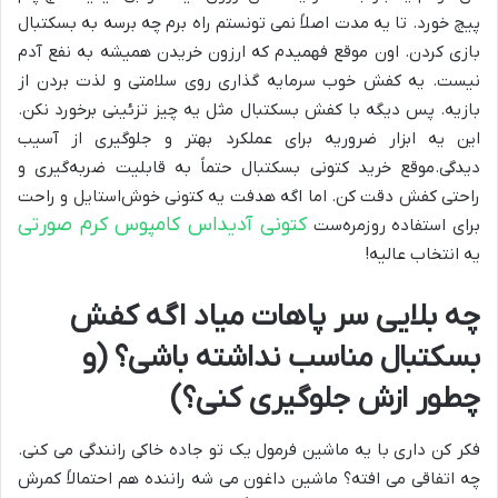
پیچ خورد. تا یه مدت اصلاً نمی تونستم راه برم چه برسه به بسکتبال
بازی کردن. اون موقع فهمیدم که ارزون خریدن همیشه به نفع آدم
نیست. یه کفش خوب سرمایه گذاری روی سلامتی و لذت بردن از
بازیه. پس دیگه با کفش بسکتبال مثل یه چیز تزئینی برخورد نکن.
این یه ابزار ضروریه برای عملکرد بهتر و جلوگیری از آسیب
دیدگی
.موقع خرید کتونی بسکتبال حتماً به قابلیت ضربه‌گیری و
راحتی کفش دقت کن. اما اگه هدفت یه کتونی خوش‌استایل و راحت
کتونی آدیداس کامپوس کرم صورتی
برای استفاده روزمره‌ست
یه انتخاب عالیه!
چه بلایی سر پاهات میاد اگه کفش
بسکتبال مناسب نداشته باشی؟ (و
چطور ازش جلوگیری کنی؟)
فکر کن داری با یه ماشین فرمول یک تو جاده خاکی رانندگی می کنی.
چه اتفاقی می افته؟ ماشین داغون می شه راننده هم احتمالاً کمرش