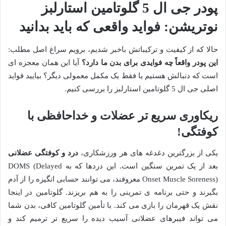
پودر جی ال 5 گلوتامین استارلبز
نوتریشن: فواید واقعی که باید بدانید
حالا که از کیفیت و ترکیباتش باخبر شدیم، برویم سراغ اصل مطلب:
این پودر واقعاً چه فوایدی برای بدن ما دارد؟
آیا این همان معجزه ای
است که دنبالش هستیم یا فقط یک مکمل معمولی دیگر؟ بیایید فواید
اصلی جی ال 5 گلوتامین استارلبز را بررسی کنیم.
ریکاوری سریع تر عضلات و خداحافظی با
کوفتگی!
یکی از بزرگترین دغدغه های هر ورزشکاری،
درد و کوفتگی عضلانی
بعد از یک تمرین سنگین است. این دردها که به DOMS (Delayed
Onset Muscle Soreness) معروفند، می توانند حسابی انگیزه را از آدم
بگیرند و حتی برنامه ی تمرینی را به هم بریزند. گلوتامین در اینجا
نقش یک قهرمان را بازی می کند. با تأمین گلوتامین کافی، بدن شما
می تواند فیبرهای عضلانی آسیب دیده را سریع تر ترمیم کند و