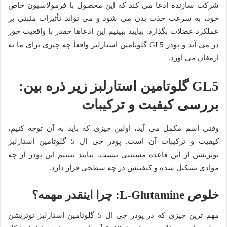
شرکت سازنده ادعا می کند که این محصول با فرمولاسیون خاص
خود، به سرعت جذب بدن می شود و می تواند تأثیرات مثبتی بر
عملکرد عضلات بگذارد. بیایید ببینیم این ادعاها چقدر با واقعیت جور
در می آید و پودر GL5 گلوتامین استارلبز واقعاً چه چیزی برای ما به
ارمغان می آورد.
GL5 گلوتامین استارلبز زیر ذره بین:
بررسی کیفیت و ترکیبات
وقتی اسم مکمل می آید، اولین چیزی که باید به آن توجه کنیم،
کیفیت و ترکیبات آن است. پودر جی ال 5 گلوتامین استارلبز
نوتریشن از این قاعده مستثنی نیست. بیایید ببینیم این پودر از چه
موادی تشکیل شده و کیفیتش در چه سطحی قرار دارد.
خلوص L-Glutamine: چرا اینقدر مهمه؟
مهم ترین چیزی که در پودر جی ال 5 گلوتامین استارلبز نوتریشن