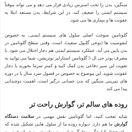
سنگین، بدن را تحت استرس زیادی قرار می دهد و می تواند موقتاً
سیستم ایمنی را ضعیف کند. در این شرایط، بدن مستعد ابتلا به
عفونت ها و بیماری ها می شود.
گلوتامین سوخت اصلی سلول های سیستم ایمنی، به خصوص
لنفوسیت ها (نوعی گلبول سفید)، است. وقتی سطح گلوتامین در
بدن پایین می آید، عملکرد سیستم ایمنی هم دچار اختلال می شود. با
مصرف پودر جی ال 5 گلوتامین استارلبز نوتریشن، شما می توانید به
تقویت این سپر دفاعی بدن کمک کنید و کمتر سرما بخورید یا دچار
عفونت شوید. این موضوع به خصوص در فصول سرد سال یا در دوره
های تمرینی سنگین که بدن حسابی درگیر است، اهمیت دوچندانی
پیدا می کند.
روده های سالم تر، گوارش راحت تر
شاید تعجب کنید، اما گلوتامین نقش مهمی در
سلامت دستگاه
گوارش
ما هم دارد. دیواره روده ما از سلول هایی تشکیل شده که
برای حفظ یکپارچگی و جلوگیری از ورود مواد مضر به جریان خون، به