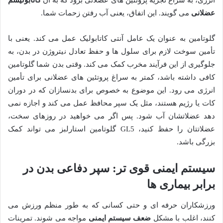
انرژی، به سراغ تجزیه پروتئین های عضلانی برود که به آن
کاتابولیسم
عضلانی
می گویند. این اتفاق، یعنی آب رفتن زحمات شما.
گلوتامین به عنوان یک عامل آنتی کاتابولیک عمل می کند. یعنی با
تأمین سوخت لازم برای سلول ها و حفظ تعادل نیتروژن در بدن، به
جلوگیری از این فرآیند مخرب کمک می کند. وقتی بدن شما گلوتامین
کافی داشته باشد، کمتر به سراغ پروتئین های عضلانی برای تأمین
انرژی می رود. این موضوع به خصوص برای بدنسازان که در دوران
کات یا رژیم هستند، مثل یک سپر محافظ عمل می کند و اجازه نمی
دهد عضلاتشان آب شود. پس اگر می خواهید در روزهای سخت،
عضلاتتان را حفظ کنید، GL5 گلوتامین استارلبز می تواند کمک
بزرگی باشد.
سیستم ایمنی قوی تر: سپر دفاعی بدن در
برابر بیماری ها
ورزشکاران حرفه ای و حتی کسانی که به طور منظم ورزش می
کنند، اغلب با مشکل
ضعف سیستم ایمنی
مواجه می شوند. تمرینات