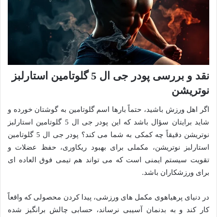
نقد و بررسی پودر جی ال 5 گلوتامین استارلبز
نوتریشن
اگر اهل ورزش باشید، حتماً بارها اسم گلوتامین به گوشتان خورده و
شاید برایتان سؤال باشد که این پودر جی ال 5 گلوتامین استارلبز
نوتریشن دقیقاً چه کمکی به شما می کند؟ پودر جی ال 5 گلوتامین
استارلبز نوتریشن، مکملی برای بهبود ریکاوری، حفظ عضلات و
تقویت سیستم ایمنی است که می تواند هم تیمی فوق العاده ای
برای ورزشکاران باشد.
در دنیای پرهیاهوی مکمل های ورزشی، پیدا کردن محصولی که واقعاً
کار کند و به بدنمان آسیبی نرساند، حسابی چالش برانگیز شده