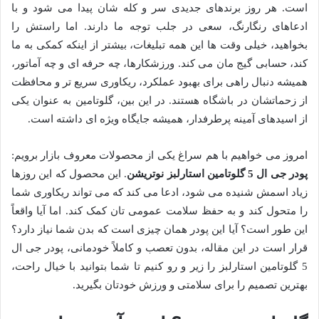
است. هر روز برندهای جدیدی سر و کله شان پیدا می شود و با
ادعاهای رنگارنگ، سعی در جلب توجه ما دارند. اما راستش را
بخواهید، خیلی وقت ها این همه تبلیغات، بیشتر از اینکه کمکی به ما
کند، حسابی گیج مان می کند. ورزشکارها، چه حرفه ای و چه آماتور،
همیشه دنبال راهی برای بهبود عملکرد، ریکاوری سریع تر و محافظت
از زحماتشان در باشگاه هستند. در این بین، گلوتامین به عنوان یکی
از اسیدهای آمینه پرطرفدار، همیشه جایگاه ویژه ای داشته است.
امروز می خواهیم با هم سراغ یکی از محصولات معروف بازار برویم:
پودر جی ال 5 گلوتامین استارلبز نوتریشن
. این محصول که این روزها
زیاد اسمش شنیده می شود، ادعا می کند که می تواند ریکاوری شما
را متحول کند و به حفظ سلامت عمومی تان کمک کند. اما آیا واقعاً
این طور است؟ آیا این پودر همان چیزی است که بدن شما نیاز دارد؟
قرار است در این مقاله، بدون تعصب و کاملاً خودمانی، پودر جی ال
5 گلوتامین استارلبز را زیر و رو کنیم تا شما بتوانید با خیال راحت،
بهترین تصمیم را برای سلامتی و ورزش خودتان بگیرید.