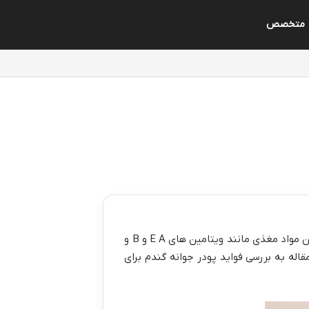
متخصص
یکی از بهترین مواد طبیعی برای حفظ سلامت و زیبایی پوست به ویژه در فصل زمستان است. با داشتن مواد مغذی مانند ویتامین های E A و B و
له به بررسی فواید پودر جوانه گندم برای