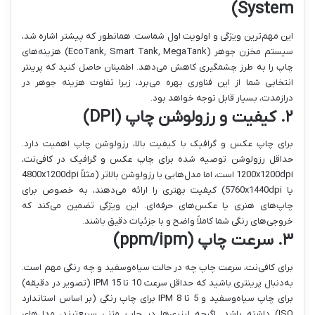
System)
این مهم‌ترین ویژگی و اولویت اول شماست. همانطور که پیشتر اشاره شد،
سیستم مخزن جوهر (EcoTank, Smart Tank, MegaTank) هزینه‌های
چاپ را به طرز چشمگیری کاهش می‌دهد. اطمینان حاصل کنید که پرینتر
انتخابی شما از این فناوری بهره می‌برد، زیرا تفاوت هزینه جوهر در
درازمدت، بسیار قابل توجه خواهد بود.
۲. کیفیت و رزولوشن چاپ (DPI)
برای چاپ عکس و گرافیک با کیفیت بالا، رزولوشن چاپ اهمیت دارد.
حداقل رزولوشن توصیه شده برای چاپ عکس و گرافیک در کافی‌نت،
1200x1200dpi است، اما مدل‌هایی با رزولوشن بالاتر (مثلاً 4800x1200dpi
یا 5760x1440dpi) کیفیت بهتری را ارائه می‌دهند، به خصوص برای
چاپ‌های هنری یا عکس‌های حرفه‌ای. این ویژگی تضمین می‌کند که
خروجی‌های رنگی شما کاملاً واضح و با جزئیات دقیق باشند.
۳. سرعت چاپ (ppm/ipm)
برای کافی‌نت، سرعت چاپ چه در حالت سیاه‌وسفید و چه رنگی مهم است.
به‌دنبال پرینتری باشید که حداقل سرعت 10 تا 15 IPM (تصویر در دقیقه)
برای چاپ سیاه‌وسفید و 5 تا 8 IPM برای چاپ رنگی (بر اساس استاندارد
ISO) داشته باشد. اگرچه لیزری‌ها در چاپ متنی سریع‌ترند، مدل‌های