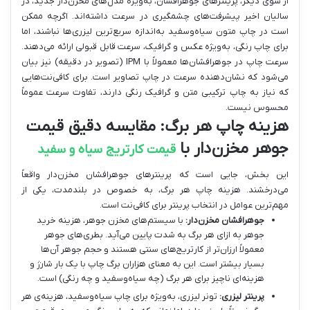
از سوی دیگر، پرینترهای جوهرافشان، به‌ویژه مدل‌های مخزن‌دار جدید، در
سالیان اخیر پیشرفت‌های چشمگیری در سرعت داشته‌اند. اگرچه ممکن
است در چاپ متون سیاه‌وسفید به‌اندازه سریع‌ترین لیزری‌ها نباشند، اما
برای چاپ رنگی، به‌ویژه عکس و گرافیک، سرعت قابل قبولی ارائه می‌دهند.
سرعت چاپ در جوهرافشان‌ها معمولاً با IPM (تصویر در دقیقه) نیز بیان
می‌شود که نشان‌دهنده سرعت در چاپ تصاویر است. برای کافی‌نت‌هایی
که نیاز به چاپ ترکیبی متن و گرافیک رنگی دارند، تفاوت سرعت عموماً
محسوس نیست.
هزینه چاپ هر برگ: مقایسه دقیق قیمت
جوهر مخزن‌دار با
قیمت کارتریج سیاه و سفید
این بخش، جایی است که پرینترهای جوهرافشان مخزن‌دار واقعاً
می‌درخشند. هزینه چاپ هر برگ، به خصوص در بلندمدت، یکی از
مهم‌ترین عوامل در انتخاب پرینتر برای کافی‌نت است.
جوهرافشان مخزن‌دار:
با سیستم‌های مخزن جوهر، هزینه خرید
جوهر به ازای هر برگ به شدت پایین می‌آید. بطری‌های جوهر
معمولاً ارزان‌تر از کارتریج‌های سنتی هستند و حجم جوهر آن‌ها
بسیار بیشتر است. این به معنای هزاران برگ چاپ با یک بار شارژ و
هزینه‌ای ناچیز برای هر برگ (چه سیاه‌وسفید و چه رنگی) است.
پرینتر لیزری:
تونر لیزری، به‌ویژه برای چاپ سیاه‌وسفید، هزینه‌ی هر