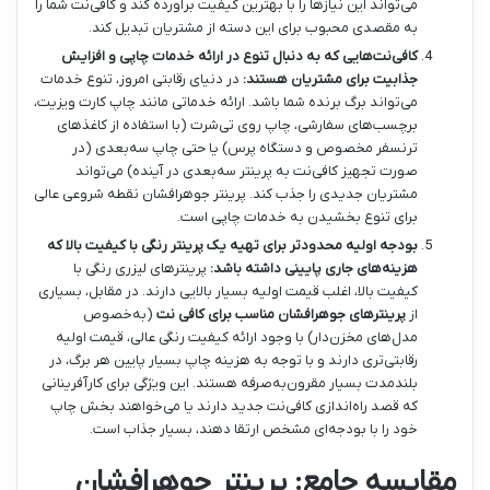
می‌تواند این نیازها را با بهترین کیفیت برآورده کند و کافی‌نت شما را
به مقصدی محبوب برای این دسته از مشتریان تبدیل کند.
کافی‌نت‌هایی که به دنبال تنوع در ارائه خدمات چاپی و افزایش
جذابیت برای مشتریان هستند:
در دنیای رقابتی امروز، تنوع خدمات
می‌تواند برگ برنده شما باشد. ارائه خدماتی مانند چاپ کارت ویزیت،
برچسب‌های سفارشی، چاپ روی تی‌شرت (با استفاده از کاغذهای
ترنسفر مخصوص و دستگاه پرس) یا حتی چاپ سه‌بعدی (در
صورت تجهیز کافی‌نت به پرینتر سه‌بعدی در آینده) می‌تواند
مشتریان جدیدی را جذب کند. پرینتر جوهرافشان نقطه شروعی عالی
برای تنوع بخشیدن به خدمات چاپی است.
بودجه اولیه محدودتر برای تهیه یک پرینتر رنگی با کیفیت بالا که
هزینه‌های جاری پایینی داشته باشد:
پرینترهای لیزری رنگی با
کیفیت بالا، اغلب قیمت اولیه بسیار بالایی دارند. در مقابل، بسیاری
از
پرینترهای جوهرافشان مناسب برای کافی نت
(به‌خصوص
مدل‌های مخزن‌دار) با وجود ارائه کیفیت رنگی عالی، قیمت اولیه
رقابتی‌تری دارند و با توجه به هزینه چاپ بسیار پایین هر برگ، در
بلندمدت بسیار مقرون‌به‌صرفه هستند. این ویژگی برای کارآفرینانی
که قصد راه‌اندازی کافی‌نت جدید دارند یا می‌خواهند بخش چاپ
خود را با بودجه‌ای مشخص ارتقا دهند، بسیار جذاب است.
مقایسه جامع: پرینتر جوهرافشان