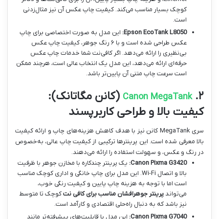
کوچک بسیار مناسب می‌کند. کیفیت چاپ عکس آن نیز مثال‌زدنی
است.
Epson EcoTank L8050:
این مدل به صورت اختصاصی برای چاپ
عکس طراحی شده است و با ۶ رنگ جوهر، کیفیت چاپ عکس
بی‌نظیری را ارائه می‌دهد. اگر کافی‌نت شما خدمات چاپ عکس
حرفه‌ای ارائه می‌دهد، این مدل یک انتخاب عالی است، هرچند ممکن
است سرعت چاپ متنی آن پایین‌تر باشد.
۲.
(کانن مگاتانک):
Canon MegaTank
کیفیت بالا و طراحی کاربرپسند
سری MegaTank کانن نیز با هدف کاهش هزینه‌های چاپ و ارائه کیفیت
بالا معرفی شده است. این پرینترها ترکیبی از کیفیت چاپ عالی، به‌خصوص
در رنگ و عکس، و سهولت استفاده را ارائه می‌دهند.
Canon Pixma G3420:
یک پرینتر چندکاره با مخازن جوهر با ظرفیت
بالا و اتصال Wi-Fi. این مدل برای چاپ خانگی و اداری کوچک مناسب
است اما با توجه به هزینه چاپ پایین و کیفیت رنگی خوب،
می‌تواند
پرینتر جوهرافشان مناسب برای کافی نت
کوچک تا متوسط
نیز باشد که به دنبال راه‌حلی اقتصادی و کارآمد است.
Canon Pixma G7040:
این مدل با قابلیت‌های پیشرفته‌تر مانند