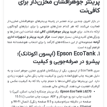
پرینتر جوهرافشان مخزن‌دار برای
کافی‌نت
در بازار امروز، چندین برند معتبر در زمینه پرینترهای جوهرافشان مخزن‌دار
فعالیت می‌کنند که هر کدام مدل‌های متنوعی را برای نیازهای گوناگون
ارائه داده‌اند. برای
خرید پرینتر جوهرافشان کافی نت
، شناخت این مدل‌ها و
ویژگی‌های کلیدی‌شان بسیار مهم است.
مرکز خرید پرینتر و تجهیزات اداری
آپامه
مجموعه‌ای از این دستگاه‌های کارآمد را برای انتخاب هوشمندانه شما
فراهم آورده است.
۱. Epson EcoTank (اپسون اکوتانک):
پیشرو در صرفه‌جویی و کیفیت
سری EcoTank از اپسون، یکی از پیشگامان فناوری مخزن جوهر است و به
دلیل هزینه چاپ فوق‌العاده پایین و کیفیت چاپ رنگی عالی، شهرت زیادی
دارد. این پرینترها برای کافی‌نت‌ها با حجم چاپ بالا که به کیفیت عکس و
گرافیک اهمیت می‌دهند، گزینه‌ای عالی هستند.
Epson EcoTank L6270:
یک پرینتر چندکاره (چاپ، اسکن، کپی) با
قابلیت چاپ دو رو خودکار و ADF. سرعت چاپ مناسب (تا 15.5
صفحه در دقیقه سیاه‌وسفید و 8.5 صفحه رنگی)، اتصال Wi-Fi و
Ethernet، و هزینه چاپ بسیار پایین، آن را برای کافی‌نت‌ها و دفاتر