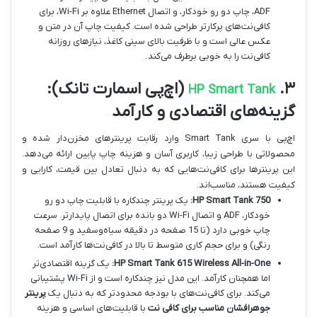
ADF، چاپ دو رو خودکار، و اتصال Ethernet علاوه بر Wi-Fi، برای
کافی‌نت‌های پرکارتر طراحی شده است. کیفیت چاپ آن در متن و
عکس عالی است و با ظرفیت بالای سینی کاغذ، نیازهای روزانه
کافی‌نت را به خوبی برطرف می‌کند.
۳.
(اچ‌پی اسمارت تانک):
HP Smart Tank
گزینه‌های اقتصادی و کارآمد
اچ‌پی با سری Smart Tank وارد رقابت پرینترهای مخزن‌دار شده و
محصولاتی با طراحی زیبا، کاربری آسان و هزینه چاپ پایین ارائه می‌دهد.
این پرینترها برای کافی‌نت‌هایی که به دنبال تعادل بین قیمت، کارایی و
کیفیت هستند، مناسب‌اند.
HP Smart Tank 750:
یک پرینتر چندکاره با قابلیت چاپ دو رو
خودکار، ADF و اتصال Wi-Fi دو بانده برای اتصال پایدارتر. سرعت
چاپ خوبی دارد (تا 15 صفحه در دقیقه سیاه‌وسفید و 9 صفحه
رنگی) و برای حجم کاری متوسط تا بالا در کافی‌نت‌ها کارآمد است.
HP Smart Tank 615 Wireless All-in-One:
یک گزینه اقتصادی‌تر
اما همچنان کارآمد. این مدل نیز چندکاره است و از Wi-Fi پشتیبانی
می‌کند. برای کافی‌نت‌های با بودجه محدودتر که به دنبال یک
پرینتر
جوهرافشان مناسب برای کافی نت
با قابلیت‌های اساسی و هزینه