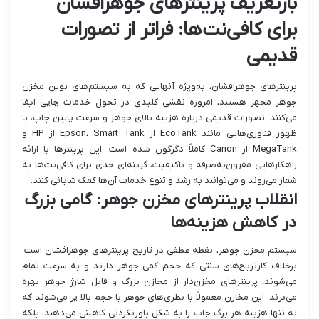
بازتعریف پرینترهای جوهرافشان
برای کافی‌نت‌ها: فراتر از تصورات
قدیمی
پرینترهای جوهرافشان، به‌ویژه آنهایی که به سیستم‌های نوین مخزن
جوهر مجهز هستند، امروزه نقشی کلیدی در تحول خدمات چاپی ایفا
می‌کنند. تصورات قدیمی درباره هزینه بالای جوهر و سرعت پایین چاپ، با
ظهور فناوری‌هایی مانند EcoTank از Epson، Smart Tank از HP و
MegaTank از Canon کاملاً دگرگون شده است. این پرینترها با ارائه
راهکارهایی مقرون‌به‌صرفه و باکیفیت، گزینه‌ای جدی برای کافی‌نت‌ها به
شمار می‌روند و می‌توانند به رشد و تنوع خدمات آن‌ها کمک شایانی کنند.
انقلاب پرینترهای مخزن جوهر: گامی بزرگ
در کاهش هزینه‌ها
سیستم مخزن جوهر، نقطه عطفی در تاریخ پرینترهای جوهرافشان است.
برخلاف کارتریج‌های سنتی که حجم کمی جوهر دارند و به سرعت تمام
می‌شوند، پرینترهای مخزن‌دار از مخازن بزرگ و قابل شارژ جوهر بهره
می‌برند. این مخازن معمولاً با بطری‌های جوهر با حجم بالا پر می‌شوند که
نه تنها هزینه هر برگ چاپ را به شکل باورنکردنی کاهش می‌دهند، بلکه