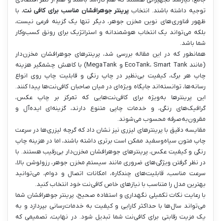
توجیه داشته باشند. انتخاب
پرینتر جوهرافشان مناسب برای کافی نت
، با
ظهور فناوری‌های نوین مخزن جوهر، دیگر تنها یک گزینه فرعی نیست،
بلکه می‌تواند یک انتخاب هوشمندانه و استراتژیک برای رونق کسب‌وکار
شما باشد.
همانطور که در این مقاله بررسی شد، پرینترهای جوهرافشان مخزن‌دار
(مانند EcoTank، Smart Tank و MegaTank) با کاهش چشمگیر هزینه
چاپ هر برگ، کیفیت بی‌نظیر در چاپ رنگی و قابلیت چاپ روی انواع
رسانه‌ها، توانسته‌اند جایگاه ویژه‌ای در میان صاحبان کافی‌نت‌ها پیدا کنند.
این پرینترها به‌ویژه برای کافی‌نت‌هایی که تمرکز بر چاپ عکس،
گرافیک‌های رنگی، و خدمات چاپی متنوع دارند، گزینه‌ای ایده‌آل و
مقرون‌به‌صرفه محسوب می‌شوند.
مقایسه دقیق با پرینترهای لیزری نیز نشان داد که گرچه لیزری‌ها در سرعت
چاپ متون سیاه‌وسفید ممکن است برتری داشته باشند، اما در هزینه چاپ
رنگی و کیفیت عکس، پرینترهای جوهرافشان مخزن‌دار بی‌رقیب هستند. با
در نظر گرفتن ویژگی‌های ضروری مانند سیستم مخزن جوهر، رزولوشن بالا،
سرعت مناسب، قابلیت‌های چندکاره، امکانات اتصال و دوام، می‌توانید
بهترین مدل را متناسب با نیازهای خاص کافی‌نت خود انتخاب کنید.
با رعایت نکات تکمیلی نگهداری و استفاده صحیح، پرینتر جوهرافشان شما
می‌تواند سال‌ها با حداکثر کارایی و کیفیت به خدمات‌رسانی بپردازد و به
یک مزیت رقابتی برای کافی‌نت شما تبدیل شود. در نهایت، تصمیمی که