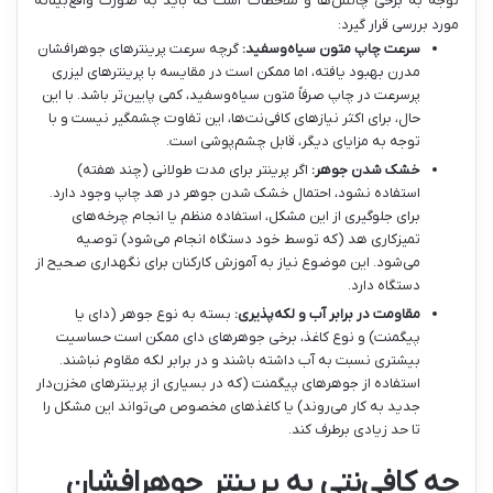
توجه به برخی چالش‌ها و ملاحظات است که باید به صورت واقع‌بینانه
مورد بررسی قرار گیرد:
سرعت چاپ متون سیاه‌وسفید:
گرچه سرعت پرینترهای جوهرافشان
مدرن بهبود یافته، اما ممکن است در مقایسه با پرینترهای لیزری
پرسرعت در چاپ صرفاً متون سیاه‌وسفید، کمی پایین‌تر باشد. با این
حال، برای اکثر نیازهای کافی‌نت‌ها، این تفاوت چشمگیر نیست و با
توجه به مزایای دیگر، قابل چشم‌پوشی است.
خشک شدن جوهر:
اگر پرینتر برای مدت طولانی (چند هفته)
استفاده نشود، احتمال خشک شدن جوهر در هد چاپ وجود دارد.
برای جلوگیری از این مشکل، استفاده منظم یا انجام چرخه‌های
تمیزکاری هد (که توسط خود دستگاه انجام می‌شود) توصیه
می‌شود. این موضوع نیاز به آموزش کارکنان برای نگهداری صحیح از
دستگاه دارد.
مقاومت در برابر آب و لکه‌پذیری:
بسته به نوع جوهر (دای یا
پیگمنت) و نوع کاغذ، برخی جوهرهای دای ممکن است حساسیت
بیشتری نسبت به آب داشته باشند و در برابر لکه مقاوم نباشند.
استفاده از جوهرهای پیگمنت (که در بسیاری از پرینترهای مخزن‌دار
جدید به کار می‌روند) یا کاغذهای مخصوص می‌تواند این مشکل را
تا حد زیادی برطرف کند.
چه کافی‌نتی به پرینتر جوهرافشان