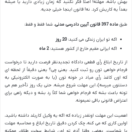
بهش باشه،
مهلته!
اصلاً فکر نکنید که زمان زیادی دارید یا میشه
بعداً یه کاریش کرد. نه!
قانون اینجا خیلی جدیه.
طبق
ماده 397 قانون آیین دادرسی مدنی
، شما فقط و فقط:
اگه تو ایران زندگی می کنید:
20 روز
اگه ایرانی مقیم خارج از کشور هستید:
2 ماه
از تاریخ ابلاغ رأی قطعی دادگاه تجدیدنظر فرصت دارید تا درخواست
فرجام خواهی تون رو ثبت کنید. یعنی چی؟ یعنی دقیقاً از لحظه ای
که اون کاغذ رأی میاد در خونه تون (یا به صورت الکترونیکی به
دستتون میرسه)، این مهلت شروع میشه. حتی یک روز تأخیر هم می
تونه باعث بشه که فرجام خواهی شما کلاً
رد بشه
و دیگه راهی برای
اعتراض قانونی باقی نمیمونه.
اهمیت این مهلت اونقدر زیاده که اگه یه وکیل کاربلد داشته باشید،
اولین کاری که می کنه، چک کردن دقیق تاریخ ابلاغ و محاسبه مهلت
با شماست. بعضی وقتا آدم تو اون شرایط سخت طلاق، ممکنه