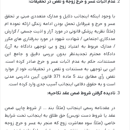
عدم اثبات عسر و حرج زوجه و نقص در تحقیقات:
با وجود اینکه اینجانب دلایل و مدارک متعددی مبنی بر تحقق
عسر و حرج و غیرقابل تحمل بودن ادامه زندگی ارائه نموده ام
(مثلاً: نظریه پزشکی قانونی در مورد آزار و اذیت جسمی / گزارش
مددکاری اجتماعی / شهادت شهود در مورد بدرفتاری های مکرر
/ مدارک مربوط به اعتیاد زوج و بی توجهی دادگاه به آن)،
دادگاه محترم تجدیدنظر بدون بررسی دقیق و جامع این
مستندات، حکم به عدم اثبات عسر و حرج صادر کرده است.
این بی توجهی به مستندات و
نقص در تحقیقات
، خود از موارد
نقض رأی مطابق بند 5 ماده 371 قانون آیین دادرسی مدنی
است و به حقوق دفاعی اینجانب آسیب جدی وارد کرده است.
نادیده گرفتن شروط ضمن عقد نکاحیه:
در عقدنامه رسمی اینجانب (مثلاً: بند … از شروط چاپی ضمن
عقد یا شروط دست نویس) حق طلاق به اینجانب تحت شرایط
خاصی (مثلاً: سوء معاشرت زوج که منجر به عسر و حرج زوجه