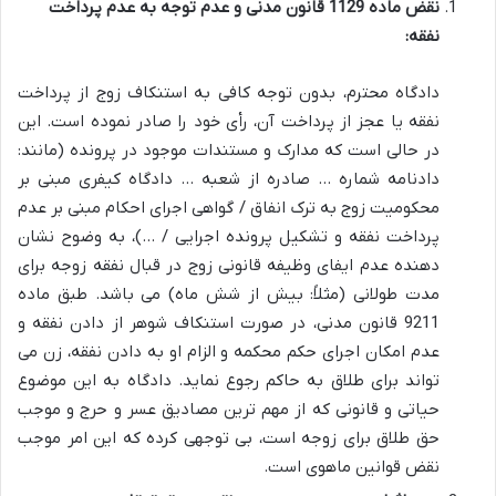
نقض ماده 1129 قانون مدنی و عدم توجه به عدم پرداخت
نفقه:
دادگاه محترم، بدون توجه کافی به استنکاف زوج از پرداخت
نفقه یا عجز از پرداخت آن، رأی خود را صادر نموده است. این
در حالی است که مدارک و مستندات موجود در پرونده (مانند:
دادنامه شماره … صادره از شعبه … دادگاه کیفری مبنی بر
محکومیت زوج به ترک انفاق / گواهی اجرای احکام مبنی بر عدم
پرداخت نفقه و تشکیل پرونده اجرایی / …)، به وضوح نشان
دهنده عدم ایفای وظیفه قانونی زوج در قبال نفقه زوجه برای
مدت طولانی (مثلاً: بیش از شش ماه) می باشد. طبق
ماده
1129 قانون مدنی
، در صورت استنکاف شوهر از دادن نفقه و
عدم امکان اجرای حکم محکمه و الزام او به دادن نفقه، زن می
تواند برای طلاق به حاکم رجوع نماید. دادگاه به این موضوع
حیاتی و قانونی که از مهم ترین مصادیق عسر و حرج و موجب
حق طلاق برای زوجه است، بی توجهی کرده که این امر موجب
نقض قوانین ماهوی
است.