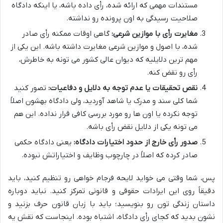
مستندات مهمی که ارائه شده، رأی داده باشه، یا اینکه دادگاه
صلاحیت رسیدگی به اون پرونده رو نداشته.
مغایرت رأی با موازین شرعی:
گاهی اوقات ممکنه رأی صادر
شده، با اصول و موازین شرعی مغایرت داشته باشه. این یکی از
مهم ترین دلایلیه که دیوان عالی کشور می تونه به خاطرش،
رأی رو نقض کنه.
نقص تحقیقات یا عدم توجه به دلایل و دفاعیات:
تصور کنید
شما کلی سند و مدرک یا شاهد آوردید، ولی دادگاه بهشون اصلاً
توجه نکرده یا اون ها رو مورد بررسی کافی قرار نداده. این هم
می تونه یکی از دلایل نقض رأی باشه.
صدور رأی خارج از حدود اختیارات دادگاه:
یعنی دادگاه حکمی
صادر کرده که اصلاً در چارچوب وظایف و اختیاراتش نبوده.
پس، شما وقتی می خواید لایحه فرجام خواهی رو تنظیم کنید، باید
دقیقاً روی این
ایرادات حقوقی
و
قانونی
تمرکز کنید. نباید دوباره
داستان زندگی تون رو بنویسید؛ باید با زبان قانون حرف بزنید و
نشون بدید که کجای رأی دادگاه،
اشتباه
بوده. اینجاست که نقش یه