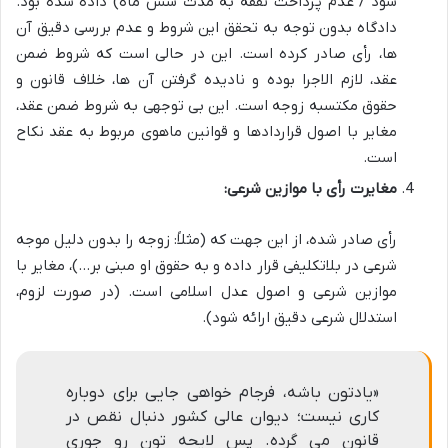
شود / عدم پرداخت نفقه به مدت شش ماه) داده شده بود.
دادگاه بدون توجه به تحقق این شروط و عدم بررسی دقیق آن
ها، رأی صادر کرده است. این در حالی است که شروط ضمن
عقد، لازم الاجرا بوده و نادیده گرفتن آن ها، خلاف قانون و
حقوق مکتسبه زوجه است. این بی توجهی به شروط ضمن عقد،
مغایر با
اصول قراردادها و قوانین ماهوی
مربوط به عقد نکاح
است.
مغایرت رأی با موازین شرعی:
رأی صادر شده، از این جهت که (مثلاً: زوجه را بدون دلیل موجه
شرعی در بلاتکلیفی قرار داده و به حقوق او مبنی بر…)، مغایر با
موازین شرعی و اصول عدل اسلامی است. (در صورت لزوم،
استدلال شرعی دقیق ارائه شود).
«یادتون باشه، فرجام خواهی جایی برای دوباره
کاری نیست؛ دیوان عالی کشور دنبال نقص در
قانون می گرده. پس لایحه تون رو جوری