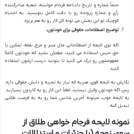
حتماً شماره و تاریخ دادنامه فرجام خواسته، شعبه صادرکننده
رأی و شماره پرونده رو با دقت کامل بنویسید. یه اشتباه
کوچیک تو این بخش می تونه کل کار رو به هم بریزه.
توضیح اصطلاحات حقوقی برای خودتون:
اگه توی لایحه از اصطلاحاتی مثل
عسر و حرج
،
نفقه
،
تمکین
یا
حق حبس
استفاده می کنید، مطمئن بشید که خودتون کاملاً
مفهومشون رو درک می کنید تا بتونید درست ازشون استفاده
کنید.
نگارش یه لایحه قوی، هنریه که نیاز به تجربه و دانش حقوقی داره.
پس اگه خودتون وکیل نیستید، لطفاً این کار رو به کاردون بسپارید.
یه لایحه خوب، میتونه آخرین شانس شما رو به یه فرصت طلایی
تبدیل کنه.
نمونه لایحه فرجام خواهی طلاق از
سوی زوجه (با جزئیات و استدلالات