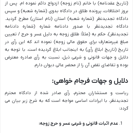
(تاریخ عقدنامه) با خانم (نام زوجه) ازدواج دائم نموده ام. پس از
بروز اختلافات، پرونده طلاق در دادگاه بدوی (شماره شعبه) و سپس
دادگاه تجدیدنظر (شماره شعبه) استان (نام استان) مطرح گردید.
دادگاه تجدیدنظر با صدور دادنامه شماره (شماره دادنامه
تجدیدنظر)، حکم به (مثلاً: طلاق زوجه به دلیل عسر و حرج / تعیین
مبلغ غیرمتعارف برای حقوق مالی زوجه) نموده اند که این رأی در
تاریخ (تاریخ ابلاغ رأی) به اینجانب ابلاغ گردیده است. با توجه به
دلایل و جهات قانونی و شرعی ذیل، نسبت به رأی صادره معترض
بوده و تقاضای نقض آن را از محضر عالی دیوان دارم.
دلایل و جهات فرجام خواهی:
ریاست و مستشاران محترم، رأی صادر شده از دادگاه محترم
تجدیدنظر، با ایرادات اساسی مواجه است که به شرح زیر بیان می
گردد:
عدم اثبات قانونی و شرعی عسر و حرج زوجه: