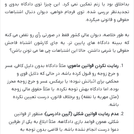
بداخلاق بود یا زنم تمکین نمی کرد. این چیزا توی دادگاه بدوی و
تجدیدنظر بررسی شده. توی فرجام خواهی، دیوان دنبال اشتباهات
حقوقی
و
قانونی
میگرده.
به طور خلاصه، دیوان عالی کشور فقط در صورتی رأی رو نقض می کنه
که ببینه دادگاه های پایین تر، یه جای کارشون
اشتباه فاحش
حقوقی یا شرعی داشتن. حالا این اشتباهات چی ها می تونن باشن؟
رعایت نکردن قوانین ماهوی:
مثلاً دادگاه بدون دلیل کافی، عسر
و حرج زوجه رو قبول کرده باشه، در حالی که دلایل قوی و
محکمی برای اثباتش نبوده؛ یا برعکس، عسر و حرج زوجه محرز
بوده، اما دادگاه بهش توجه نکرده. یا مثلاً حقوق مالی زوجه
(مثل مهریه یا نفقه) رو برخلاف قانون، درست تعیین نکرده
باشه.
عدم رعایت قوانین شکلی (آیین دادرسی):
منظور از قوانین
شکلی، همون قواعد بازی دادگاهه. مثلاً ابلاغ به یکی از طرفین
دعوا درست انجام نشده باشه، یا قاضی بدون توجه به