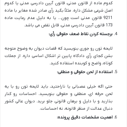
کدوم ماده از قانون مدنی، قانون آیین دادرسی مدنی یا کدوم
اصل شرعی مشکل داره. مثلاً بگید رأی صادر شده مغایر با
ماده
1129 قانون مدنی
است چون… یا به دلیل عدم رعایت
ماده
371 قانون آیین دادرسی مدنی
، قابل نقض می باشد.
برجسته کردن نقاط ضعف حقوقی رأی:
لایحه تون رو جوری بنویسید که قضات دیوان به وضوح متوجه
بشن کجای رأی دادگاه پایین تر
اشکال اساسی
داره. از جملات
کوتاه، واضح و کوبنده استفاده کنید.
استفاده از لحن حقوقی و منطقی:
حتی اگه خیلی عصبانی یا ناراحتید، باید لایحه تون رو با یه
لحن
حرفه ای، منطقی و حقوقی
بنویسید. احساسات رو کنار
بذارید و با دلیل و برهان قانونی جلو برید. دیوان عالی کشور
دنبال عدالت از منظر قانونه، نه احساسات.
اهمیت مشخصات دقیق پرونده: