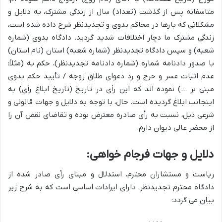
متاسفانه پس از گذشت (تعداد) سال از زندگی مشترک، به دلایل و
مشکلاتی که بارها در محاکم بدوی و تجدیدنظر شرح داده شده است،
زندگی مشترک ما دچار اختلافات شدید گردید. دادگاه بدوی (شماره
شعبه) و سپس دادگاه تجدیدنظر (شماره شعبه) استان (نام استان)
با صدور دادنامه شماره (شماره دادنامه تجدیدنظر)، حکم به (مثلاً:
عدم اثبات عسر و حرج و رد دعوای طلاق زوجه / تأیید حکم بدوی
مبنی بر …) نموده اند که این رأی در تاریخ (تاریخ ابلاغ رأی) به
اینجانب ابلاغ گردیده است. حال، با توجه به دلایل و جهات قانونی و
شرعی ذیل، نسبت به رأی صادره معترض بوده و تقاضای نقض آن را
از محضر عالی دیوان دارم.
دلایل و جهات فرجام خواهی:
ریاست و مستشاران محترم، استدلال و مبنای رأی صادر شده از
دادگاه محترم تجدیدنظر، دارای ایرادات اساسی است که به شرح زیر
بیان می گردد: