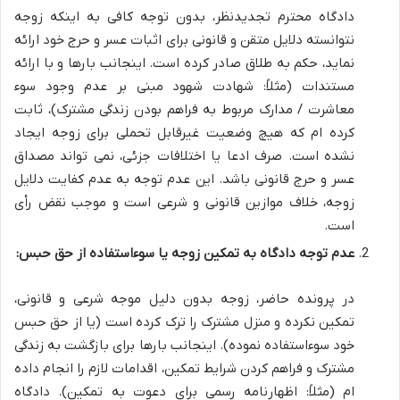
دادگاه محترم تجدیدنظر، بدون توجه کافی به اینکه زوجه
نتوانسته
دلایل متقن و قانونی
برای اثبات عسر و حرج خود ارائه
نماید، حکم به طلاق صادر کرده است. اینجانب بارها و با ارائه
مستندات (مثلاً: شهادت شهود مبنی بر عدم وجود سوء
معاشرت / مدارک مربوط به فراهم بودن زندگی مشترک)، ثابت
کرده ام که هیچ وضعیت غیرقابل تحملی برای زوجه ایجاد
نشده است. صرف ادعا یا اختلافات جزئی، نمی تواند مصداق
عسر و حرج قانونی باشد. این عدم توجه به عدم کفایت دلایل
زوجه،
خلاف موازین قانونی و شرعی
است و موجب نقض رأی
است.
عدم توجه دادگاه به تمکین زوجه یا سوءاستفاده از حق حبس:
در پرونده حاضر، زوجه بدون دلیل موجه شرعی و قانونی،
تمکین نکرده و منزل مشترک را ترک کرده است (یا از حق حبس
خود سوءاستفاده نموده). اینجانب بارها برای بازگشت به زندگی
مشترک و فراهم کردن شرایط تمکین، اقدامات لازم را انجام داده
ام (مثلاً: اظهارنامه رسمی برای دعوت به تمکین). دادگاه