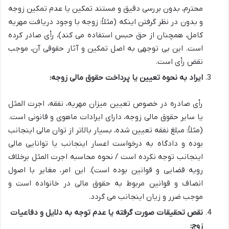
محترم، بدون بررسی دقیق و مستند تمکین یا عدم تمکین زوجه
و بدون در نظر گرفتن اینکه (مثلاً: زوجه با وجود دریافت مهریه
کامل، همچنان از حق حبس استفاده می کند)، رأی صادر کرده
است. این بی توجهی به
اصل تمکین
و آثار حقوقی آن، موجب
نقض رأی است.
ایراد به نحوه تعیین یا پرداخت حقوق مالی زوجه:
رأی صادره در خصوص تعیین میزان مهریه، نفقه، اجرت المثل
یا سایر حقوق مالی زوجه، دارای
ایرادات ماهوی و قانونی
است.
(مثلاً: مبلغ نفقه تعیین شده، بسیار بالاتر از توان مالی اینجانب
بوده و دادگاه به درخواست اعسار اینجانب یا توانایی مالی
اینجانب توجه نکرده است / نحوه محاسبه اجرت المثل برخلاف
رویه قضایی و قوانین بوده است). این امر، مغایر با
اصول
انصاف و قوانین مربوط به حقوق مالی
در خانواده است و
موجب ضرر و زیان اینجانب می گردد.
نقص تحقیقات صورت گرفته یا عدم توجه به دلایل و دفاعیات
زوج: