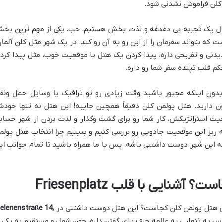
 کلن فراموش نشدنی شود.
نبال یک تجربه بی دغدغه و لذت بخش هستیم. خب، یکی از مهم ترین بخ
 که بتواند سفرمان را از این رو به آن رو کند. در یک شهر مثل کلن آلمان
دیدنی و تفریحی داره، پیدا کردن یک هتل با موقعیت خوب، مثل پیدا کرد
 قلب تپنده سفر شما رو داره.
بدون اینکه مجبور باشید وقت زیادی رو تو ترافیک یا وسایل حمل ونق
 دارید. هتل پولمن کلن دقیقاً همچین جاییه! این هتل نه تنها خود
عیت استراتژیکش، کار شما رو برای گشت وگذار و لذت بردن از شهر حساب
ه ریز این موقعیت جادویی رو بررسی کنیم و ببینیم چرا انتخاب هتل پولم
ه این شهر دوست داشتنی باشه. پس با ما همراه باشید تا تمام جوانب ای
شنایی با قلب Friesenplatz
ق هتل پولمن کلن کجاست؟ این هتل دوست داشتنی در
elenenstraße 14,
س به تنهایی یه عالمه حرف برای گفتن داره، چون شما رو مستقیم به یکی ا