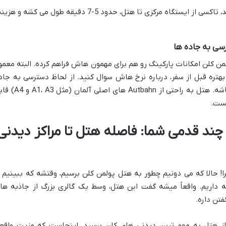
اگر عجله دارید یا خسته هستید، تاکسی از ایستگاه مرکزی تا هتل، حدود 5-7 دقیقه طول می کشه و هز
سی به جاده ها
 کلن امکانات پارکینگ رو هم برای مهمون هاش فراهم کرده. البته معمولا
هتره قبل از سفر، درباره نرخ هاش سوال کنید. از لحاظ دسترسی به جاد
های اصلی و بزرگراه ها هم خیالتون راحت باشه. هتل به راحتی از Autbahn های اصلی
 چند قدمی شما: فاصله هتل تا مراکز دیدنی
 حالا که می دونیم چطور به هتل پولمن کلن برسیم، وقتشه که ببینیم ا
 داریم. واقعاً میشه گفت این هتل، وسط یک گالری بزرگ از جاذبه ها
تن داره.
از هتل به مهم ترین دیدنی های کلن برسید. اینجاست که مزیت واقع