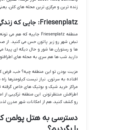
زنده ترین و مرکزی ترین محله های کلن، یعنی Friesenplatz می رسون
Friesenplatz: جایی که زندگی جریان داره
منطقه Friesenplatz جاییه 
نبض شهر رو زیر پاتون حس می کنید. از صبح 
ها و رستوران ها شور و حال دیگه ای پیدا م
دارید شب ها هم سری به محله های اطرافتون
مزیت بودن تو این منطقه چیه؟ خب، فرض کن
افتاده به سرتون. نیاز نیست کیلومترها راه ب
مراکز خرید شیک و بوتیک های خاص گرفته تا
اطرافش منتظرتونن. این منطقه ترکیبی از اص
رو کشف کنید، هم از امکانات شهر مدرن لذت 
دسترسی به هتل پولمن کل
را بگردیم؟