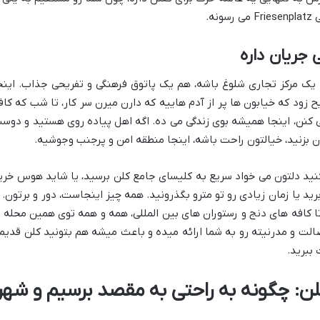
ه.
که هم می تونه یک مرکز تجاری شلوغ باشه، هم یک پاتوق فرهنگی و تفریحی جذاب. اینج
زود که خیابون ها پر از آدم هاییه که دارن میرن سر کار، تا شب که کاف
ی کنن، اینجا همیشه بوی زندگی می ده. اگه اهل پیاده روی هستید و دوس
 بزنید، خیالتون راحت باشه، اینجا منطقه امن و پرجنب وجوشیه.
ید دلتون می خواد سریع به کلیسای جامع کلن برسید، یا شاید هوس خری
رید یا زمان زیادی رو تو مترو بگذرونید. همه چیز اینجاست، دور و برتون. ا
 کافه های دنج و رستوران های بین المللی، همه و همه توی همین محله ی
الت و مدرنیته رو به شما ارائه میده و باعث میشه هم بتونید کلن قدیم
ببرید.
ن: چگونه به راحتی به مقصد برسیم و شهر