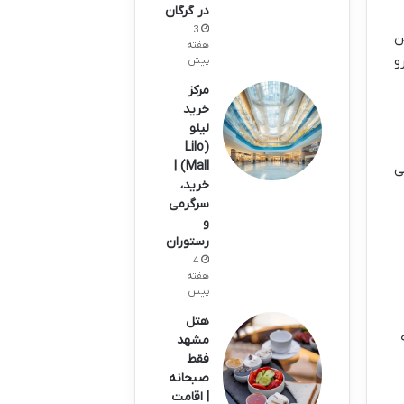
در گرگان
3
ن
هفته
و
پیش
مرکز
خرید
لیلو
(Lilo
Mall) |
ی
خرید،
سرگرمی
و
رستوران
4
هفته
پیش
هتل
مشهد
فقط
صبحانه
| اقامت