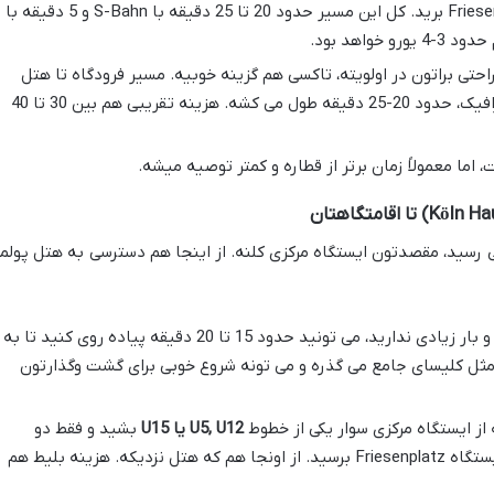
U15) فقط دو ایستگاه به سمت Friesenplatz برید. کل این مسیر حدود 20 تا 25 دقیقه با S-Bahn و 5 دقیقه با
 راحتی براتون در اولویته، تاکسی هم گزینه خوبیه. مسیر فرودگاه تا هتل
حدود 15 کیلومتره و در شرایط عادی ترافیک، حدود 20-25 دقیقه طول می کشه. هزینه تقریبی هم بین 30 تا 40
ما معمولاً زمان برتر از قطاره و کمتر توصیه میشه.
می رسید، مقصدتون ایستگاه مرکزی کلنه. از اینجا هم دسترسی به هتل پولم
اگه اهل پیاده روی هستید و بار زیادی ندارید، می تونید حدود 15 تا 20 دقیقه پیاده روی کنید تا به
 مثل کلیسای جامع می گذره و می تونه شروع خوبی برای گشت وگذارتون
 از ایستگاه مرکزی سوار یکی از خطوط
U5, U12 یا U15
بشید و فقط دو
ایستگاه (تقریباً 5 دقیقه) برید تا به ایستگاه Friesenplatz برسید. از اونجا هم که هتل نزدیکه. هزینه بلیط هم