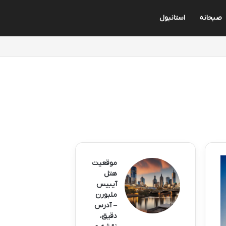
صبحانه
استانبول
موقعیت
هتل
آیبیس
ملبورن
– آدرس
دقیق،