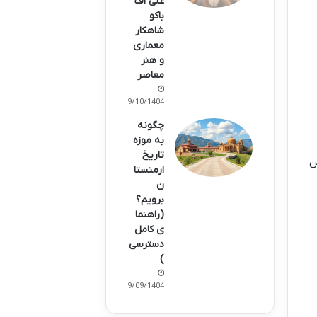
علی اف
باکو –
شاهکار
معماری
و هنر
معاصر
09/10/1404
چگونه
به موزه
تاریخ
ن
ارمنستا
ن
برویم؟
(راهنما
ی کامل
دسترسی
)
09/09/1404