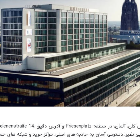
هتل پولمن کلن در قلب شهر پرجنب وجوش کلن، آلمان، در منطقه Friesenplatz و آدرس دقیق straße 14
وقعیت بی نظیر، دسترسی آسان به جاذبه های اصلی، مراکز خرید و شبکه های حم