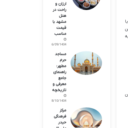
ارزان و
راحت در
هتل
ا
مشهد با
قیمت
ن
مناسب
به
16/09/1404
مساجد
حرم
مطهر:
راهنمای
جامع
معرفی و
تاریخچه
ن
08/10/1404
مرکز
فرهنگی
حیدر