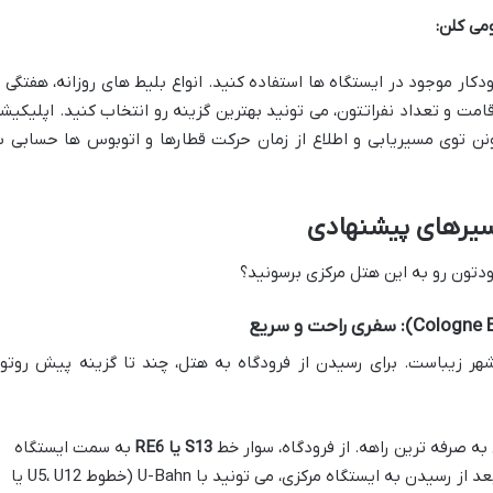
می کلن:
دکار موجود در ایستگاه ها استفاده کنید. انواع بلیط های روزانه، هفتگی ی
مت و تعداد نفراتتون، می تونید بهترین گزینه رو انتخاب کنید. اپلیکیش
ا DB Navigator هم می تونن توی مسیریابی و اطلاع از زمان حرکت قطارها و اتوبوس ها حسابی 
سیرهای پیشنهادی
ودتون رو به این هتل مرکزی برسونید؟
 شهر زیباست. برای رسیدن از فرودگاه به هتل، چند تا گزینه پیش روتو
ه صرفه ترین راهه. از فرودگاه، سوار خط
S13 یا RE6
به سمت ایستگاه
مرکزی (Köln Hauptbahnhof) بشید. بعد از رسیدن به ایستگاه مرکزی، می تونید با U-Bahn (خطوط U5، U12 یا