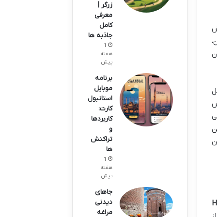
زرگر |
معرفی
کامل
ش
جاذبه ها
،
1
ن
هفته
پیش
برنامه
موبایل
ل
استانبول
ش
کارت:
ی
کاربردها
ن
و
تراکنش
ن
ها
1
هفته
پیش
جاهای
دیدنی
H
مراغه
ز