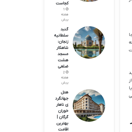
کجاست
1
هفته
پیش
گنبد
ا
سلطانیه
زنجان:
ه
شاهکار
ت
مسجد
هشت
ضلعی
د
2
هفته
ز
پیش
ا
هتل
ی
جهانگرد
ی ناهار
خوران
گرگان |
بهترین
اقامت