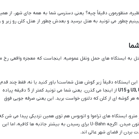
یره، منظورمون دقیقاً چیه؟ یعنی دسترسی شما به همه جای شهر، از همی
بینیم چطور می تونید به هتل برسید و بعدش چطور از هتل، کلن رو زیر و ر
شما
تل به ایستگاه های حمل ونقل عمومیه. اینجاست که معجزه واقعی رخ م
این ایستگاه دقیقاً زیر گوش هتل شماست! باور کنید یا نه، فقط چند قدم
و U15
از اینجا می گذرن. یعنی شما می تونید کمتر از 5 دقیقه پیاده
 به هر گوشه ای از کلن که دلتون خواست برید. این یعنی صرفه جویی فوق
 مترو، ایستگاه های تراموا و اتوبوس هم توی همین نزدیکی پیدا می شن که
گزینه های بیشتری برای جابه جایی بهتون میدن. اگرچه U-Bahn برای رسیدن به بیشتر جاذبه ها کافیه، اما این
 بردن از فضای شهر عالی اند.