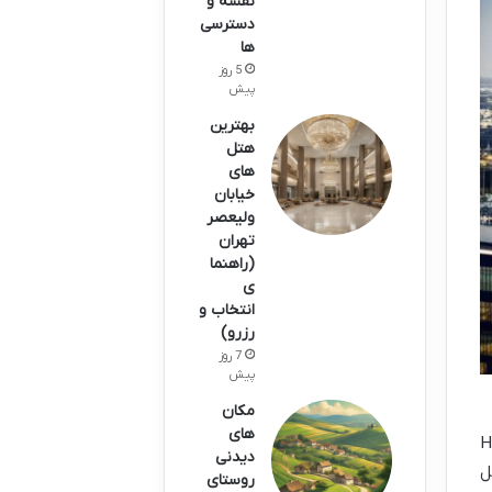
نقشه و
دسترسی
ها
5 روز
پیش
بهترین
هتل
های
خیابان
ولیعصر
تهران
(راهنما
ی
انتخاب و
رزرو)
7 روز
پیش
مکان
های
Helenen,
دیدنی
ل
روستای