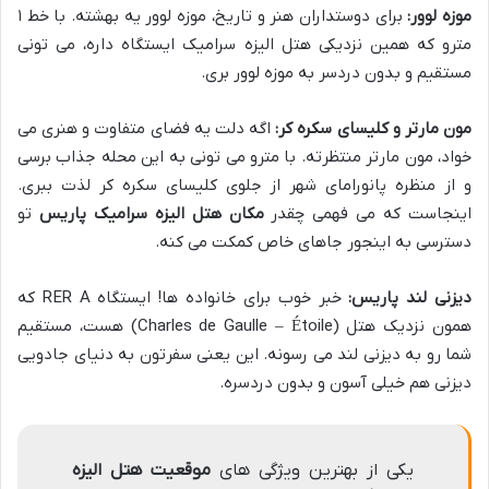
موزه لوور:
برای دوستداران هنر و تاریخ، موزه لوور یه بهشته. با خط ۱
مترو که همین نزدیکی هتل الیزه سرامیک ایستگاه داره، می تونی
مستقیم و بدون دردسر به موزه لوور بری.
مون مارتر و کلیسای سکره کر:
اگه دلت یه فضای متفاوت و هنری می
خواد، مون مارتر منتظرته. با مترو می تونی به این محله جذاب برسی
و از منظره پانورامای شهر از جلوی کلیسای سکره کر لذت ببری.
اینجاست که می فهمی چقدر
مکان هتل الیزه سرامیک پاریس
تو
دسترسی به اینجور جاهای خاص کمکت می کنه.
دیزنی لند پاریس:
خبر خوب برای خانواده ها! ایستگاه RER A که
همون نزدیک هتل (Charles de Gaulle – Étoile) هست، مستقیم
شما رو به دیزنی لند می رسونه. این یعنی سفرتون به دنیای جادویی
دیزنی هم خیلی آسون و بدون دردسره.
یکی از بهترین ویژگی های
موقعیت هتل الیزه