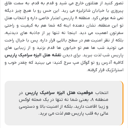
تصور کنید از هتلتون خارج می شید و قدم به قدم، به سمت طاق
پیروزی یا خیابان شانزلیزه می رید. این حس رو با هیچ چیز دیگه
نمی شه عوض کرد. منطقه ۸ پاریس اعتبار خاصی داره و انتخاب هتل
تو این منطقه، نشان دهنده اینه که شما هم به کیفیت و راحتی
سفرتون اهمیت می دید. اینجا نه تنها پر از جاذبه های دیدنیه،
بلکه از نظر امنیت هم در سطح بالایی قرار داره. پس با خیال راحت
می تونید شب ها هم تو خیابون ها قدم بزنید و از زیبایی های
پاریس شب لذت ببرید. برای دیدن
نقشه هتل الیزه سرامیک پاریس
کافیه آدرس رو تو گوگل مپ سرچ کنید؛ می بینید که چقدر خوب و
استراتژیک قرار گرفته.
انتخاب
موقعیت هتل الیزه سرامیک پاریس
در
منطقه ۸، یعنی شما نه تنها در یک محله لوکس
و زیبا اقامت دارید، بلکه از امنیت بالا و دسترسی
عالی به قلب پاریس هم لذت می برید.