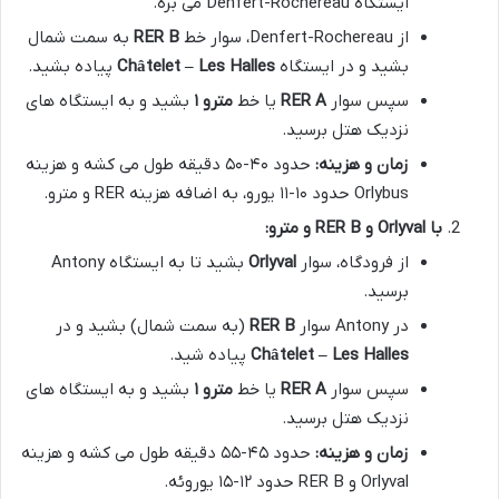
ایستگاه Denfert-Rochereau می بره.
از Denfert-Rochereau، سوار خط
RER B
به سمت شمال
بشید و در ایستگاه
Châtelet – Les Halles
پیاده بشید.
سپس سوار
RER A
یا خط
مترو ۱
بشید و به ایستگاه های
نزدیک هتل برسید.
زمان و هزینه:
حدود ۴۰-۵۰ دقیقه طول می کشه و هزینه
Orlybus حدود ۱۰-۱۱ یورو، به اضافه هزینه RER و مترو.
با Orlyval و RER B و مترو:
از فرودگاه، سوار
Orlyval
بشید تا به ایستگاه Antony
برسید.
در Antony سوار
RER B
(به سمت شمال) بشید و در
Châtelet – Les Halles
پیاده شید.
سپس سوار
RER A
یا خط
مترو ۱
بشید و به ایستگاه های
نزدیک هتل برسید.
زمان و هزینه:
حدود ۴۵-۵۵ دقیقه طول می کشه و هزینه
Orlyval و RER B حدود ۱۲-۱۵ یوروئه.