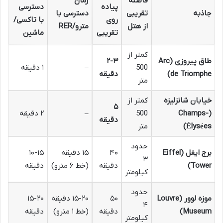
فاصله
زمان
پیاده
دسترسی
جاذبه
تقریبی
دسترسی با
روی
با تاکسی/
از هتل
مترو/RER
تقریبی
ماشین
کمتر از
طاق پیروزی (Arc
۲-۳
500
–
۱ دقیقه
de Triomphe)
دقیقه
متر
خیابان شانزلیزه
کمتر از
۵
(Champs-
500
–
۲ دقیقه
دقیقه
Élysées)
متر
حدود
برج ایفل (Eiffel
۴۰
۱۵ دقیقه
۱۰-۱۵
۳
Tower)
دقیقه
(خط ۶ مترو)
دقیقه
کیلومتر
حدود
موزه لوور (Louvre
۵۰
۱۵-۲۰ دقیقه
۱۵-۲۰
۴
Museum)
دقیقه
(خط ۱ مترو)
دقیقه
کیلومتر