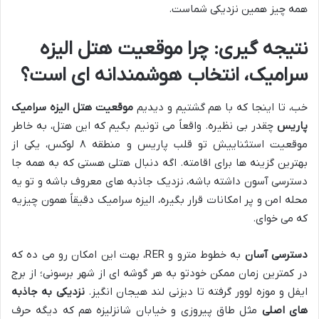
همه چیز همین نزدیکی شماست.
نتیجه گیری: چرا موقعیت هتل الیزه
سرامیک، انتخاب هوشمندانه ای است؟
خب، تا اینجا که با هم گشتیم و دیدیم
موقعیت هتل الیزه سرامیک
پاریس
چقدر بی نظیره. واقعاً می تونیم بگیم که این هتل، به خاطر
موقعیت استثناییش تو قلب پاریس و منطقه ۸ لوکس، یکی از
بهترین گزینه ها برای اقامته. اگه دنبال هتلی هستی که به همه جا
دسترسی آسون داشته باشه، نزدیک جاذبه های معروف باشه و تو یه
محله امن و پر امکانات قرار بگیره، الیزه سرامیک دقیقاً همون چیزیه
که می خوای.
دسترسی آسان
به خطوط مترو و RER، بهت این امکان رو می ده که
در کمترین زمان ممکن خودتو به هر گوشه ای از شهر برسونی؛ از برج
ایفل و موزه لوور گرفته تا دیزنی لند هیجان انگیز.
نزدیکی به جاذبه
های اصلی
مثل طاق پیروزی و خیابان شانزلیزه هم که دیگه حرف