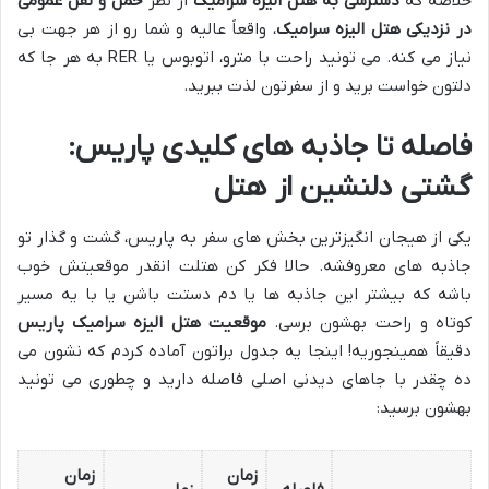
خلاصه که
دسترسی به هتل الیزه سرامیک
از نظر
حمل و نقل عمومی
در نزدیکی هتل الیزه سرامیک
، واقعاً عالیه و شما رو از هر جهت بی
نیاز می کنه. می تونید راحت با مترو، اتوبوس یا RER به هر جا که
دلتون خواست برید و از سفرتون لذت ببرید.
فاصله تا جاذبه های کلیدی پاریس:
گشتی دلنشین از هتل
یکی از هیجان انگیزترین بخش های سفر به پاریس، گشت و گذار تو
جاذبه های معروفشه. حالا فکر کن هتلت انقدر موقعیتش خوب
باشه که بیشتر این جاذبه ها یا دم دستت باشن یا با یه مسیر
کوتاه و راحت بهشون برسی.
موقعیت هتل الیزه سرامیک پاریس
دقیقاً همینجوریه! اینجا یه جدول براتون آماده کردم که نشون می
ده چقدر با جاهای دیدنی اصلی فاصله دارید و چطوری می تونید
بهشون برسید:
زمان
زمان