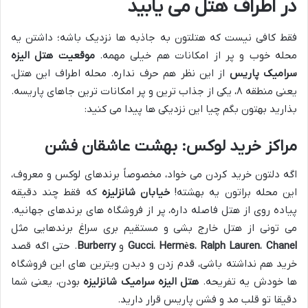
در اطراف هتل می یابید
فقط کافی نیست که هتلتون به جاذبه ها نزدیک باشه؛ داشتن یه
محله خوب و پر از امکانات هم خیلی مهمه.
موقعیت هتل الیزه
سرامیک پاریس
از این نظر هم حرف نداره. محله اطراف این هتل،
یعنی منطقه ۸، یکی از جذاب ترین و پر امکانات ترین جاهای پاریسه.
بذارید بهتون بگم چیا این نزدیکی ها پیدا می کنید:
مراکز خرید لوکس: بهشت عاشقان فشن
اگه دلتون خرید کردن می خواد، مخصوصاً برندهای لوکس و معروف،
این محله براتون یه بهشته!
خیابان شانزلیزه
که فقط چند دقیقه
پیاده روی از هتل فاصله داره، پر از فروشگاه های برندهای جهانیه.
می تونی از هتل خارج بشی و مستقیم بری سراغ برندهایی مثل
Chanel
،
Ralph Lauren
،
Hermès
،
Gucci
و
Burberry
. حتی اگه قصد
خرید هم نداشته باشی، قدم زدن و دیدن ویترین های این فروشگاه
ها خودش یه تفریحه.
هتل الیزه سرامیک شانزلیزه
بودن، یعنی شما
دقیقا تو قلب مد و فشن پاریس قرار دارید.