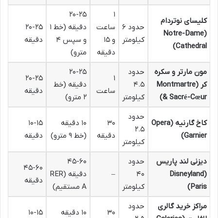
۲۰-۲۵
۱
کلیسای نوتردام
حدود ۶
ساعت
دقیقه (خط ۱
۲۰-۲۵
(Notre-Dame
کیلومتر
و ۱۵
و سپس ۴
دقیقه
Cathedral)
دقیقه
مترو)
مون مارتر و سکره
حدود
۲۰-۲۵
۲۰-۲۵
۱
کر (Montmartre
۴.۵
دقیقه (خط
ساعت
دقیقه
& Sacré-Cœur)
کیلومتر
۲ مترو)
حدود
کاخ گارنیه (Opera
۳۰
۱۰ دقیقه
۱۰-۱۵
۲.۵
Garnier)
دقیقه
(خط ۹ مترو)
دقیقه
کیلومتر
دیزنی لند پاریس
حدود
۴۵-۶۰
۴۵-۶۰
(Disneyland
۴۰
–
دقیقه (RER
دقیقه
Paris)
کیلومتر
A مستقیم)
مراکز خرید گالری
حدود
۳۰
۱۰ دقیقه
۱۰-۱۵