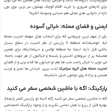
سوپرمارکت، داروخانه، بانک و صرافی نزدیک هتل هستن که می تونی
برای کارهای ضروری یا خرید اقلام کوچک بهشون سر بزنی. بوی نون
تازه از نانوایی های محلی هم حسابی وسوسه انگیزه!
ایمنی و فضای محله: خیالی آسوده
یکی از مهم ترین چیزهایی که برای انتخاب هتل مهمه، امنیت محله
ایه. خوشبختانه، منطقه ۸ پاریس از نظر امنیت در سطح بسیار
بالایی قرار داره. اینجا یه منطقه لوکس و دیپلماتیکه، برای همین
همیشه پر از نیروهای امنیتی و پلیسه و خیالتون از هر جهت راحته.
می تونی با خیال راحت شب ها هم تو خیابون ها قدم بزنی و از فضای
امنیت محله هتل الیزه سرامیک
لذت ببری. خیابان ها تمیز و مرتب
هستن و پیاده روی توشون خیلی دلنشینه.
پارکینگ: اگه با ماشین شخصی سفر می کنید
اگه با ماشین شخصی سفر می کنید (که البته تو پاریس کمتر رایجه)،
بهتره قبل از رزرو با هتل تماس بگیرید و از وجود پارکینگ اختصاصی