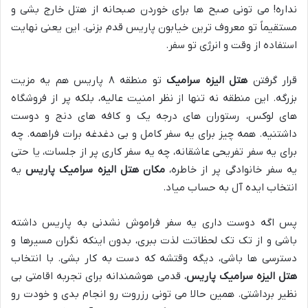
نداره! می تونی صبح ها برای خوردن صبحانه از هتل خارج بشی و
مستقیماً تو معروف ترین خیابون پاریس قدم بزنی. این یعنی نهایت
استفاده از وقت و انرژی تو سفر.
قرار گرفتن
هتل الیزه سرامیک
تو منطقه ۸ پاریس هم یه مزیت
بزرگه. این منطقه نه تنها از نظر امنیت عالیه، بلکه پر از فروشگاه
های لوکس، رستوران های درجه یک و کافه های دنج و دوست
داشتنیه. همه چیز برای یه سفر کامل و بی دغدغه برات فراهمه. چه
برای یه سفر تفریحی عاشقانه، چه یه سفر کاری پر از جلسات، یا حتی
یه سفر خانوادگی پر از خاطره،
مکان هتل الیزه سرامیک پاریس
یه
انتخاب ایده آل به حساب میاد.
پس اگه دوست داری یه سفر فراموش نشدنی به پاریس داشته
باشی و از تک تک لحظاتت لذت ببری، بدون اینکه نگران مسیرها و
دسترسی ها باشی، دیگه وقتشه که دست به کار بشی. با انتخاب
هتل الیزه سرامیک پاریس
، قدمی هوشمندانه برای تجربه اقامتی بی
نظیر برداشتی. همین حالا می تونی رزروت رو انجام بدی و خودت رو