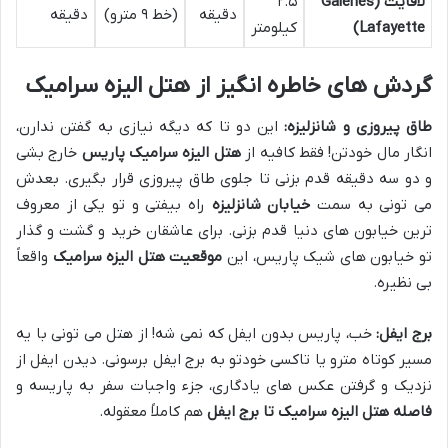
لافایت (Galeries
۲.۵
دقیقه
(خط ۹ مترو)
دقیقه
Lafayette)
کیلومتر
گردش های خاطره انگیز از هتل الیزه سرامیک
طاق پیروزی و شانزلیزه:
این دو تا که دیگه نیازی به گفتن ندارن،
انگار مال خودتن! فقط کافیه از
هتل الیزه سرامیک پاریس
خارج بشی
و دو سه دقیقه قدم بزنی تا جلوی طاق پیروزی قرار بگیری. بعدش
می تونی به سمت
خیابان شانزلیزه
راه بیفتی و تو یکی از معروف
ترین خیابون های دنیا قدم بزنی. برای عاشقان خرید و گشت و گذار
تو خیابون های شیک پاریس، این
موقعیت هتل الیزه سرامیک
واقعاً
بی نظیره.
برج ایفل:
خب، پاریس بدون ایفل که نمی شه! از هتل می تونی با یه
مسیر کوتاه مترو یا تاکسی خودتو به برج ایفل برسونی. دیدن ایفل از
نزدیک و گرفتن عکس های یادگاری، جزء واجبات سفر به پاریسه و
فاصله هتل الیزه سرامیک تا برج ایفل
هم کاملاً معقوله.