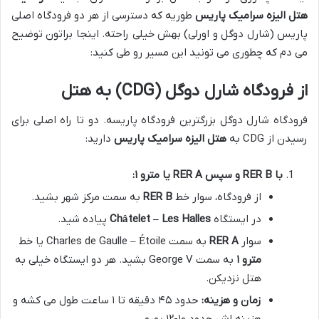
هتل الیزه سرامیک پاریس
طوریه که دسترسی از هر دو فرودگاه اصلی
پاریس (شارل دوگل و اورلی) بهش خیلی راحته. اینجا براتون توضیح
می دم که چطوری می تونید این مسیر رو طی کنید:
از فرودگاه شارل دوگل (CDG) به هتل
فرودگاه شارل دوگل بزرگترین فرودگاه پاریسه. دو تا راه اصلی برای
رسیدن از CDG به
هتل الیزه سرامیک پاریس
دارید:
با RER B و سپس RER A یا مترو ۱:
از فرودگاه، سوار خط
RER B
به سمت مرکز شهر بشید.
در ایستگاه
Châtelet – Les Halles
پیاده شید.
سوار
RER A
به سمت Charles de Gaulle – Étoile یا خط
مترو ۱
به سمت George V بشید. هر دو ایستگاه خیلی به
هتل نزدیکن.
زمان و هزینه:
حدود ۴۵ دقیقه تا ۱ ساعت طول می کشه و
هزینه اش حدود ۱۰-۱۲ یورو.