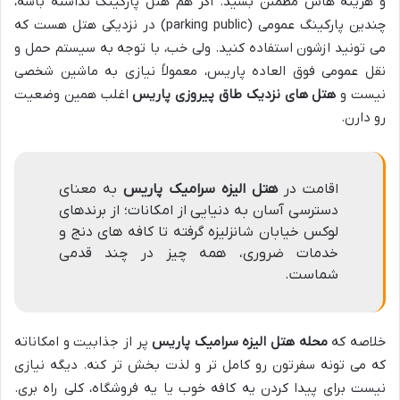
و هزینه هاش مطمئن بشید. اگر هم هتل پارکینگ نداشته باشه،
چندین پارکینگ عمومی (parking public) در نزدیکی هتل هست که
می تونید ازشون استفاده کنید. ولی خب، با توجه به سیستم حمل و
نقل عمومی فوق العاده پاریس، معمولاً نیازی به ماشین شخصی
نیست و
هتل های نزدیک طاق پیروزی پاریس
اغلب همین وضعیت
رو دارن.
اقامت در
هتل الیزه سرامیک پاریس
به معنای
دسترسی آسان به دنیایی از امکانات؛ از برندهای
لوکس خیابان شانزلیزه گرفته تا کافه های دنج و
خدمات ضروری، همه چیز در چند قدمی
شماست.
خلاصه که
محله هتل الیزه سرامیک پاریس
پر از جذابیت و امکاناته
که می تونه سفرتون رو کامل تر و لذت بخش تر کنه. دیگه نیازی
نیست برای پیدا کردن یه کافه خوب یا یه فروشگاه، کلی راه بری.