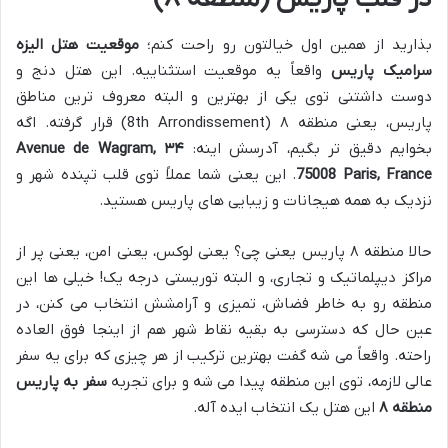
بذارید از همین اول خیالتون رو راحت کنم؛
موقعیت هتل الیزه
سرامیک پاریس
واقعاً یه موقعیت استثناییه. این هتل دنج و
دوست داشتنی توی یکی از بهترین و البته معروف ترین مناطق
پاریس، یعنی منطقه ۸ (8th Arrondissement) قرار گرفته. اگه
بخوایم دقیق تر بگیم، آدرسش اینه:
۳۴ Avenue de Wagram,
75008 Paris, France
. این یعنی شما عملاً توی قلب تپنده شهر و
نزدیک به همه هیجانات و زیبایی های پاریس هستید.
حالا منطقه ۸ پاریس یعنی چی؟ یعنی لوکس، یعنی امن، یعنی پر از
مراکز دیپلماتیک و تجاری، و البته توریستی درجه یک! خیلی ها این
منطقه رو به خاطر فضاش، تمیزی و آرامشش انتخاب می کنن، در
عین حال که دسترسی به بقیه نقاط شهر هم از اینجا فوق العاده
راحته. واقعاً می شه گفت بهترین ترکیب از هر چیزی که برای یه سفر
عالی لازمه، توی این منطقه پیدا می شه و برای تجربه
سفر به پاریس
منطقه ۸
این هتل یک انتخاب ایده آله.