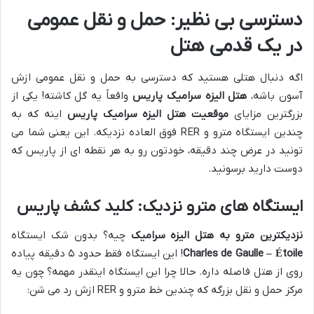
دسترسی بی نظیر: حمل و نقل عمومی
در یک قدمی هتل
اگه دنبال هتلی هستید که دسترسی به حمل و نقل عمومی ازش
آسون باشه،
هتل الیزه سرامیک پاریس
واقعاً یه گل کاشته! یکی از
بزرگترین مزایای
موقعیت هتل الیزه سرامیک پاریس
اینه که به
چندین ایستگاه مترو و RER فوق العاده نزدیکه. این یعنی شما می
تونید در عرض چند دقیقه، خودتون رو به هر نقطه ای از پاریس که
دوست دارید برسونید.
ایستگاه های مترو نزدیک: کلید کشف پاریس
نزدیکترین مترو به هتل الیزه سرامیک
چیه؟ بدون شک ایستگاه
Charles de Gaulle – Étoile
! این ایستگاه فقط حدود ۵ دقیقه پیاده
روی از هتل فاصله داره. حالا چرا این ایستگاه اینقدر مهمه؟ چون یه
مرکز حمل و نقل بزرگه که چندین خط مترو و RER ازش رد می شن: