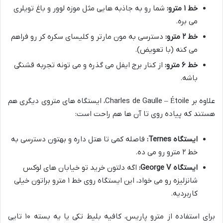
خط ۱ مترو:
شما رو به جاذبه هایی مثل موزه لوور و باغ تویلری
می بره.
خط ۲ مترو:
دسترسی به مون مارتر و کلیسای سکره کر رو فراهم
می کنه (با تعویض).
خط ۶ مترو:
از کنار برج ایفل می گذره و می تونه تجربه قشنگی
باشه.
علاوه بر Charles de Gaulle – Étoile، ایستگاه های متروی دیگری هم
هستند که پیاده روی تا آن ها هم راحت است:
ایستگاه Ternes:
فاصله کمی تا هتل داره و بهتون دسترسی به
خط ۲ مترو رو می ده.
ایستگاه George V:
اگه دلتون خرید تو خیابان های لوکس
شانزلیزه رو می خواد، این ایستگاه روی خط ۱ مترو براتون خیلی
کاربردیه.
برای استفاده از مترو پاریس، کافیه بلیط تکی یا یه بسته ۱۰ تایی