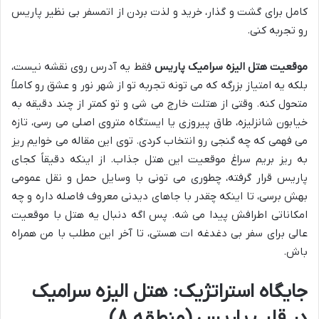
کامل برای گشت و گذار، خرید و لذت بردن از اتمسفر بی نظیر پاریس
رو تجربه کنی.
موقعیت هتل الیزه سرامیک پاریس
فقط یه آدرس روی نقشه نیست،
بلکه یه امتیاز بزرگه که می تونه تجربه تو از شهر نور و عشق رو کاملاً
متحول کنه. وقتی از هتلت خارج می شی و تو کمتر از چند دقیقه به
خیابون شانزلیزه، طاق پیروزی یا ایستگاه متروی اصلی می رسی، تازه
می فهمی که چه گنجی رو انتخاب کردی. توی این مقاله می خوایم ریز
به ریز بریم سراغ موقعیت این هتل جذاب. از اینکه دقیقاً کجای
پاریس قرار گرفته، چطوری می تونی با وسایل حمل و نقل عمومی
بهش برسی، تا اینکه چقدر با جاهای دیدنی معروف فاصله داره و چه
امکاناتی اطرافش پیدا می شه. پس اگه دنبال یه هتل با موقعیت
عالی برای سفر بی دغدغه ات هستی، تا آخر این مطلب با من همراه
باش.
جایگاه استراتژیک: هتل الیزه سرامیک
در قلب پاریس (منطقه ۸)