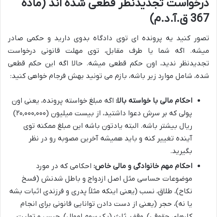
درخواست تجدیدنظر قطعی شده اند (ماده
367 ق.آ.د.م)
تصور کنید یه پرونده ای توی دادگاه بدوی دارید و حکمی صادر
میشه. اگه شما یا طرف مقابل، توی مهلت قانونی درخواست
تجدیدنظر ندید، اون حکم قطعی میشه. حالا اگه این حکم قطعی
شده، شامل موارد زیر باشه، بازم می تونید بهش فرجام خواهی کنید:
احکام مالی با خواسته بالا:
اگه مبلغ خواسته پرونده، یعنی اون
پولی که بر سرش دعوا داشتید، از بیست میلیون (۲۰,۰۰۰,۰۰۰)
ریال بیشتر باشه. البته یادتون باشه این مبلغ ممکنه توی
آینده تغییر کنه و باید همیشه آخرین مصوبه رو در نظر
بگیرید.
احکام مهم خانوادگی و مالی خاص:
احکامی که در مورد
موضوعات حساسی مثل اصل ازدواج و باطل شدنش (فسخ
نکاح)، طلاق، نسب (یعنی اینکه مثلاً پدری و فرزندی اثبات بشه
یا نه)، حجر (یعنی از دست دادن توانایی قانونی برای انجام
کارهای حقوقی)، وقف، ثلث (یک سوم اموال)، حبس و تولیت