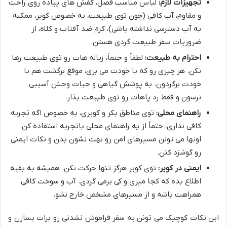
تجهیزات لازم:
لباس مناسب فصل، کفش های پیاده روی راحت
و مقاوم، آب کافی (چون توی طبیعت، به خصوص کویر، ممکنه
به آب دسترسی نداشته باشی)، کرم ضد آفتاب و کلاه، از
ضروریات سفر طبیعت گردی هستن.
احترام به طبیعت:
لطفاً و حتماً، زباله هات رو توی طبیعت رها
نکن. هر چیزی رو که با خودت می بری، موقع برگشت هم با
خودت برگردون. به پوشش گیاهی و حیات وحش آسیبی
نرسون و فقط رد پاهات رو توی طبیعت بذار.
راهنمای محلی:
توی مناطق بکر و کویری، به خصوص اگه تجربه
کافی نداری، حتماً از یه راهنمای محلی باتجربه استفاده کن.
اونها می تونن مسیرهای امن رو بهت نشون بدن و نکات ایمنی
رو گوشزد کنن.
ایمنی در کویر:
توی کویر هرگز تنها حرکت نکن. همیشه به بقیه
اطلاع بده که کجا میری و کی برمی گردی. آب و سوخت کافی
همراهت باشه و از مسیرهای مشخص خارج نشو.
این نکات کوچیک می تونن یه سفر فراموش نشدنی رو برات بسازن و