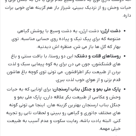
حیات وحش رو از نزدیک ببینی، شیراز باز هم گزینه های خوبی برات
داره.
دشت ارژن:
دشت ارژن، یه دشت وسیع با پوشش گیاهی
متنوعه که برای پیک نیک و پیاده روی حسابی مناسبه. توی
بهار که گل ها باز می شن، منظره اش دیدنیه.
روستاهای قلات و دشتک:
این دو روستا، با بافت سنتی و باغ
های قشنگشون، جون می دن برای یه کوه پیمایی سبک و لذت
بردن از طبیعت بکر اطرافشون. می تونی توی کوچه باغ هاشون
قدم بزنی و از هوای خوب لذت ببری.
پارک ملی بمو و جنگل بناب ارسنجان:
برای اونایی که به حیات
وحش و عکاسی از طبیعت بکر علاقه دارن، پارک ملی بمو و
جنگل بناب ارسنجان بهترین گزینه هان. اینجا می تونی گونه
های مختلف جانوری و گیاهی رو ببینی و لحظات نابی رو تجربه
کنی. البته یادت باشه، رعایت سکوت و عدم آسیب به طبیعت
خیلی مهمه.