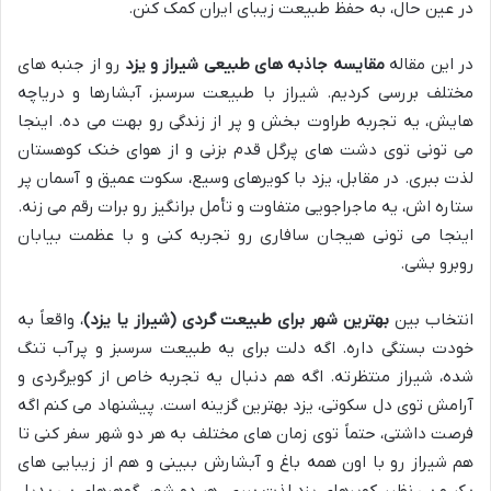
در عین حال، به حفظ طبیعت زیبای ایران کمک کنن.
در این مقاله
مقایسه جاذبه های طبیعی شیراز و یزد
رو از جنبه های
مختلف بررسی کردیم. شیراز با طبیعت سرسبز، آبشارها و دریاچه
هایش، یه تجربه طراوت بخش و پر از زندگی رو بهت می ده. اینجا
می تونی توی دشت های پرگل قدم بزنی و از هوای خنک کوهستان
لذت ببری. در مقابل، یزد با کویرهای وسیع، سکوت عمیق و آسمان پر
ستاره اش، یه ماجراجویی متفاوت و تأمل برانگیز رو برات رقم می زنه.
اینجا می تونی هیجان سافاری رو تجربه کنی و با عظمت بیابان
روبرو بشی.
انتخاب بین
بهترین شهر برای طبیعت گردی (شیراز یا یزد)
، واقعاً به
خودت بستگی داره. اگه دلت برای یه طبیعت سرسبز و پرآب تنگ
شده، شیراز منتظرته. اگه هم دنبال یه تجربه خاص از کویرگردی و
آرامش توی دل سکوتی، یزد بهترین گزینه است. پیشنهاد می کنم اگه
فرصت داشتی، حتماً توی زمان های مختلف به هر دو شهر سفر کنی تا
هم شیراز رو با اون همه باغ و آبشارش ببینی و هم از زیبایی های
بکر و بی نظیر کویرهای یزد لذت ببری. هر دو شهر، گوهرهای بی بدیل