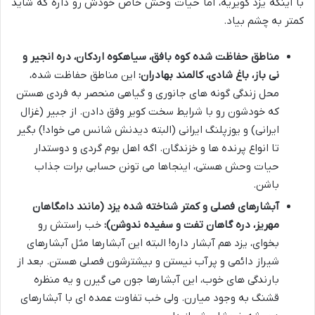
با اینکه یزد کویریه، اما حیات وحش خاص خودش رو داره که شاید
کمتر به چشم بیاد.
مناطق حفاظت شده کوه بافق، سیاهکوه اردکان، دره انجیر و
نی باز، باغ شادی، کالمند بهادران:
این مناطق حفاظت شده،
محل زندگی گونه های جانوری و گیاهی منحصر به فردی هستن
که خودشون رو با شرایط سخت کویر وفق دادن. از جبیر (غزال
ایرانی) و یوزپلنگ ایرانی (البته دیدنش شانس می خواد!) بگیر
تا انواع پرنده ها و خزندگان. اگه اهل بوم گردی و دوستدار
حیات وحش هستی، اینجاها می تونن حسابی برات جذاب
باشن.
آبشارهای فصلی و کمتر شناخته شده یزد (مانند دامگاهان
مهریز، دره گاهان تفت و سفیده ندوشن):
خب راستش رو
بخوای، یزد هم آبشار داره! البته این آبشارها مثل آبشارهای
شیراز دائمی و پرآب نیستن و بیشترشون فصلی هستن. بعد از
بارندگی های خوب، این آبشارها جون می گیرن و یه منظره
قشنگ به وجود میارن. ولی خب تفاوت عمده ای با آبشارهای