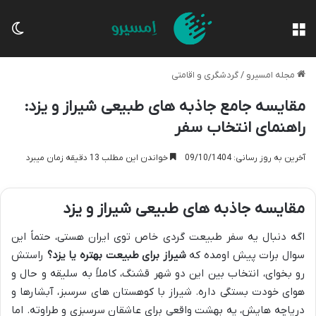
منو
تغی
مجله امسیرو
/
گردشگری و اقامتی
مقایسه جامع جاذبه های طبیعی شیراز و یزد:
راهنمای انتخاب سفر
آخرین به روز رسانی: 09/10/1404
خواندن این مطلب 13 دقیقه زمان میبرد
مقایسه جاذبه های طبیعی شیراز و یزد
اگه دنبال یه سفر طبیعت گردی خاص توی ایران هستی، حتماً این
سوال برات پیش اومده که
شیراز برای طبیعت بهتره یا یزد؟
راستش
رو بخوای، انتخاب بین این دو شهر قشنگ، کاملاً به سلیقه و حال و
هوای خودت بستگی داره. شیراز با کوهستان های سرسبز، آبشارها و
دریاچه هایش، یه بهشت واقعی برای عاشقان سرسبزی و طراوته. اما