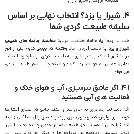
همیشه خروشان شیراز دارن.
۴. شیراز یا یزد؟ انتخاب نهایی بر اساس
سلیقه طبیعت گردی شما
خب، تا اینجا یه عالمه اطلاعات درباره
مقایسه جاذبه های طبیعی
شیراز و یزد
به دست آوردی. حالا وقتشه که ببینی کدوم یکی از این
دو تا شهر قشنگ، بیشتر با روحیه طبیعت گردی تو سازگاره. انتخاب
نهایی، همش به خودت برمی گرده و اینکه چی از سفر طبیعت گردی
می خوای.
۴.۱. اگر عاشق سرسبزی، آب و هوای خنک و
فعالیت های آبی هستید
اگه دلت لک زده برای یه جای سبز و خنک، جایی که صدای آبشارها
گوشت رو نوازش کنه و بتونی توی رودخونه های زلال شنا کنی (البته
اگه شرایطش فراهم باشه)،
طبیعت شیراز
همون چیزیه که دنبالشی.
تنوع آبشارها، رودخونه ها، دریاچه ها و جنگل ها توی شیراز بی