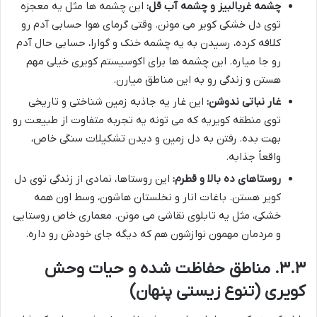
چشمه غربالبیز و چشمه آب قل:
این چشمه ها مثل یه معجزه
توی دل خشکی کویر می مونن. وقتی گرمای هوا حسابی آدم رو
کلافه کرده، رسیدن به یه چشمه خنک و گوارا، حسابی حال آدم
رو جا میاره. این چشمه ها برای اکوسیستم کویری خیلی مهم
هستن و زندگی رو به این مناطق میارن.
غار نباتی ندوشن:
این غار یه جاذبه زمین شناختی و تاریخی
توی منطقه کویریه که می تونه یه تجربه متفاوت از طبیعت رو
بهت بده. رفتن به دل زمین و دیدن تشکیلات سنگی خاص،
واقعاً جذابه.
روستاهای ده بالا و قطرم:
این روستاها، نمادی از زندگی توی دل
کویر هستن. باغات انار و نخلستان هاشون، وسط اون همه
خشکی، مثل یه تابلوی نقاشی می مونن. معماری خاص روستایی
و مردمان مهمون نوازشون هم که دیگه جای خودش رو داره.
۳.۳. مناطق حفاظت شده و حیات وحش
کویری (تنوع زیستی پنهان)