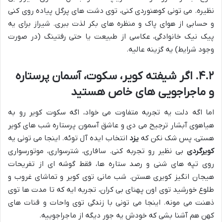
نظیره. می تونی کوهنوردی کنی، توی دشت های پرگل پیاده روی کنی
و حسابی از هوای پاک و منظره های بکر لذت ببری. شیراز برای یه
پیک نیک خانوادگی، عکاسی از طبیعت یا حتی رفتینگ (در صورت
وجود شرایط) یه گزینه عالیه.
۴.۲. اگر شیفته کویر، سکوت، آسمان پرستاره
و ماجراجویی های خاص هستید
اما اگه دلت یه تجربه متفاوت می خواد، اگه سکوت کویر رو به
هیاهوی آبشار ترجیح می دی و عاشق آسمون پرستاره شب های کویر
هستی، پس شک نکن که
یزد
انتخاب ایده آل توئه. اینجا می تونی یه
کویرگردی
بی نظیر رو تجربه کنی. سافاری، شترسواری، موتورسواری
روی تپه های شنی و رصد ستاره ها، فقط گوشه ای از تفریحات
هیجان انگیز کویری هستن. شب مانی توی کویر و تماشای غروب و
طلوع خورشید توی اون پهنای بی کران، تجربه ایه که تا مدت ها توی
ذهنت می مونه. اینجا می تونی با زندگی توی واحات و قنات های
کهن هم آشنا بشی که خودش یه جور دیگه از ماجراجوییه.