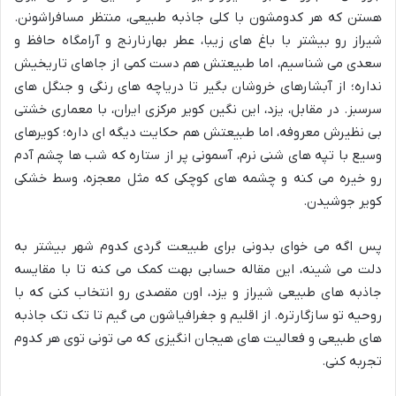
هستن که هر کدومشون با کلی جاذبه طبیعی، منتظر مسافراشونن.
شیراز رو بیشتر با باغ های زیبا، عطر بهارنارنج و آرامگاه حافظ و
سعدی می شناسیم، اما طبیعتش هم دست کمی از جاهای تاریخیش
نداره؛ از آبشارهای خروشان بگیر تا دریاچه های رنگی و جنگل های
سرسبز. در مقابل، یزد، این نگین کویر مرکزی ایران، با معماری خشتی
بی نظیرش معروفه، اما طبیعتش هم حکایت دیگه ای داره؛ کویرهای
وسیع با تپه های شنی نرم، آسمونی پر از ستاره که شب ها چشم آدم
رو خیره می کنه و چشمه های کوچکی که مثل معجزه، وسط خشکی
کویر جوشیدن.
پس اگه می خوای بدونی برای طبیعت گردی کدوم شهر بیشتر به
دلت می شینه، این مقاله حسابی بهت کمک می کنه تا با مقایسه
جاذبه های طبیعی شیراز و یزد، اون مقصدی رو انتخاب کنی که با
روحیه تو سازگارتره. از اقلیم و جغرافیاشون می گیم تا تک تک جاذبه
های طبیعی و فعالیت های هیجان انگیزی که می تونی توی هر کدوم
تجربه کنی.