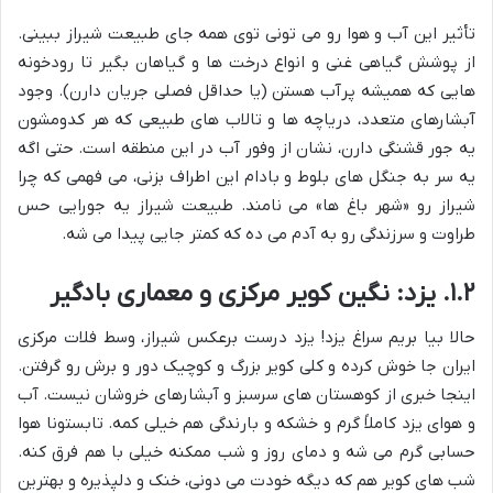
تأثیر این آب و هوا رو می تونی توی همه جای طبیعت شیراز ببینی.
از پوشش گیاهی غنی و انواع درخت ها و گیاهان بگیر تا رودخونه
هایی که همیشه پرآب هستن (یا حداقل فصلی جریان دارن). وجود
آبشارهای متعدد، دریاچه ها و تالاب های طبیعی که هر کدومشون
یه جور قشنگی دارن، نشان از وفور آب در این منطقه است. حتی اگه
یه سر به جنگل های بلوط و بادام این اطراف بزنی، می فهمی که چرا
شیراز رو «شهر باغ ها» می نامند. طبیعت شیراز یه جورایی حس
طراوت و سرزندگی رو به آدم می ده که کمتر جایی پیدا می شه.
۱.۲. یزد: نگین کویر مرکزی و معماری بادگیر
حالا بیا بریم سراغ یزد! یزد درست برعکس شیراز، وسط فلات مرکزی
ایران جا خوش کرده و کلی کویر بزرگ و کوچیک دور و برش رو گرفتن.
اینجا خبری از کوهستان های سرسبز و آبشارهای خروشان نیست. آب
و هوای یزد کاملاً گرم و خشکه و بارندگی هم خیلی کمه. تابستونا هوا
حسابی گرم می شه و دمای روز و شب ممکنه خیلی با هم فرق کنه.
شب های کویر هم که دیگه خودت می دونی، خنک و دلپذیره و بهترین