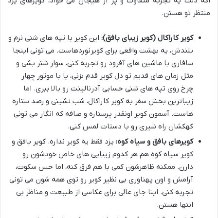
اگه دلت یه تجربه متفاوت و پر از هیجان می خواد، کویرهای یزد
منتظر تو هستن.
کویر کاراکال (کویر زیبای بافق):
این کویر با تپه های شنی نرم و
بلندش، یه بهشت واقعی برای کویرنوردهاست. می تونی اینجا
سافاری با ماشین های آفرود رو تجربه کنی، سوار شتر بشی و
مثل زمان های قدیم تو دل کویر قدم بزنی، یا با موتور چهار
چرخ روی تپه های شنی حسابی آدرنالینت رو بالا ببری. اما
زیباترین بخش سفر به کویر کاراکال، شب نشینی و رصد ستاره
هاست. آسمون کویر اونقدر پرستاره و صافه که انگار می تونی
کهکشان راه شیری رو با دستات لمس کنی.
کویرهای بافق و سیاه کوه:
یزد فقط یه کویر نداره. کویر بافق و
کویر سیاه کوه هم هر کدوم زیبایی های خاص خودشون رو
دارن. ممکنه ظاهرشون کمی با هم فرق کنه، اما حس سکوت،
آرامش و اون پهناوری بی نظیر کویر رو توی همه شون می تونی
تجربه کنی. اینا جای عالی برای عکاسی از طبیعت و مناظر بی
انتها هستن.