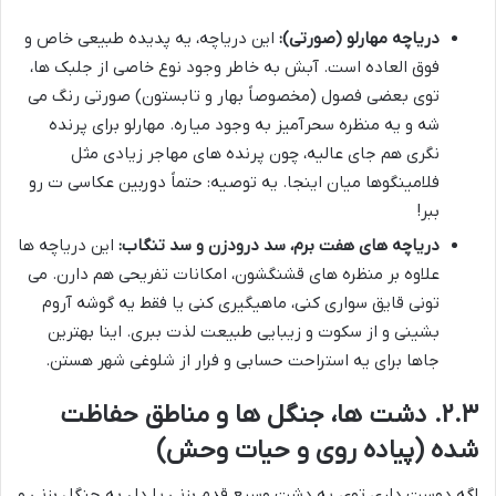
دریاچه مهارلو (صورتی):
این دریاچه، یه پدیده طبیعی خاص و
فوق العاده است. آبش به خاطر وجود نوع خاصی از جلبک ها،
توی بعضی فصول (مخصوصاً بهار و تابستون) صورتی رنگ می
شه و یه منظره سحرآمیز به وجود میاره. مهارلو برای پرنده
نگری هم جای عالیه، چون پرنده های مهاجر زیادی مثل
فلامینگوها میان اینجا. یه توصیه: حتماً دوربین عکاسی ت رو
ببر!
دریاچه های هفت برم، سد درودزن و سد تنگاب:
این دریاچه ها
علاوه بر منظره های قشنگشون، امکانات تفریحی هم دارن. می
تونی قایق سواری کنی، ماهیگیری کنی یا فقط یه گوشه آروم
بشینی و از سکوت و زیبایی طبیعت لذت ببری. اینا بهترین
جاها برای یه استراحت حسابی و فرار از شلوغی شهر هستن.
۲.۳. دشت ها، جنگل ها و مناطق حفاظت
شده (پیاده روی و حیات وحش)
اگه دوست داری توی یه دشت وسیع قدم بزنی یا دل به جنگل بزنی و