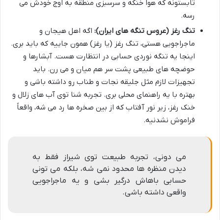
تابستونه که هوا خنکه و سرسبزی منطقه به اوج خودش می
رسه.
تنگ رغز (عروس تنگه های ایران):
اگه اهل هیجان و
ماجراجویی هستی، تنگ رغز (یا رغز) همون جاییه که باید بری.
اینجا یه تنگه نوردی حسابی در انتظارت هست. آبشارها و
حوضچه های طبیعی پشت سر هم میان و می رن. باید
تجهیزات لازم مثل جلیقه نجات و طناب رو داشته باشی و
بهتره با یه راهنمای محلی بری. تجربه شنا توی آب های زلال و
خنک رغز، زیر نور آفتاب که از بین صخره ها رد می شه، واقعاً
فراموش نشدنیه.
می دونی، تجربه طبیعت توی شیراز فقط به
دیدن منظره ها محدود نمی شه، بلکه می تونی
حسابی باهاش درگیر بشی و یه ماجراجویی
واقعی داشته باشی.