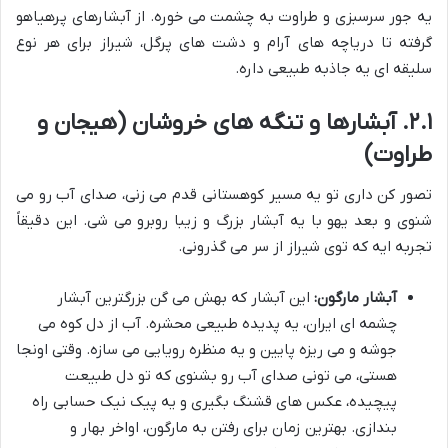
یه جور سرسبزی و طراوت به چشمت می خوره. از آبشارهای پرهیاهو
گرفته تا دریاچه های آرام و دشت های پرگل، شیراز برای هر نوع
سلیقه ای یه جاذبه طبیعی داره.
۲.۱. آبشارها و تنگه های خروشان (هیجان و
طراوت)
تصور کن داری تو یه مسیر کوهستانی قدم می زنی، صدای آب رو می
شنوی و بعد یهو با یه آبشار بزرگ و زیبا روبرو می شی. این دقیقاً
تجربه ایه که توی شیراز از سر می گذرونی.
آبشار مارگون:
این آبشار که بهش می گن بزرگترین آبشار
چشمه ای ایران، یه پدیده طبیعی محشره. آب از دل کوه می
جوشه و می ریزه پایین و یه منظره رویایی می سازه. وقتی اونجا
هستی، می تونی صدای آب رو بشنوی که تو دل طبیعت
پیچیده، عکس های قشنگ بگیری و یه پیک نیک حسابی راه
بندازی. بهترین زمان برای رفتن به مارگون، اواخر بهار و