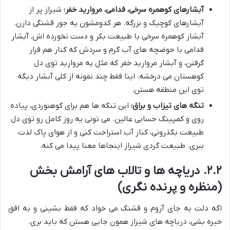
آبشارهای کوهمره سرخی، فدامی، مروارید خفر:
شیراز پر از
آبشارهای کوچیک و بزرگه. هر کدومشون یه جور قشنگی دارن.
آبشار کوهمره سرخی با طبیعت بکر و دست نخورده اش، آبشار
فدامی با حوضچه های آب گرم و سردش که کنار هم قرار
گرفتن، و آبشار مروارید خفر که مثل یه مروارید توی دل
کوهستان می درخشه. اینا فقط چند نمونه از کلی آبشار دیگه
توی این منطقه هستن.
تنگه های تیزاب و براق:
این تنگه ها هم برای کوهنوردی، پیاده
روی و کمپینگ حسابی عالین. می تونی یه روز کامل رو توی دل
طبیعت بگذرونی، کنار آب استراحت کنی و از هوای پاک لذت
ببری. طبیعت گردی شیراز اینجاها معنا پیدا می کنه.
۲.۲. دریاچه ها و تالاب های آرامش بخش
(منظره و پرنده نگری)
اگه دلت یه جای آروم و قشنگ می خواد که فقط بشینی و به افق
خیره بشی، دریاچه های شیراز همون جایی هستن که باید بری.