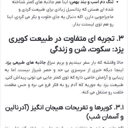
تنگ دم اسب و بند بهمن:
اینا هم جاذبه های کمتر شناخته
شده ای هستن که پتانسیل زیادی برای طبیعت گردی و
ماجراجویی دارن. اگه دنبال یه جای خلوت و بکر می گردی، اینا
رو هم توی لیستت بذار.
۳. تجربه ای متفاوت در طبیعت کویری
یزد: سکوت، شن و زندگی
حالا وقتشه که بار سفر ببندیم و بریم سراغ
جاذبه های طبیعی یزد
.
اینجا دیگه خبری از سرسبزی بی حد و حصر شیراز نیست، اما یه
زیبایی و آرامش خاصی داره که توی کمتر جایی می تونی پیداش کنی.
طبیعت یزد یه جوریه که آدم رو به فکر فرو می بره و حس عظمت
خلقت رو منتقل می کنه.
۳.۱. کویرها و تفریحات هیجان انگیز (آدرنالین
و آسمان شب)