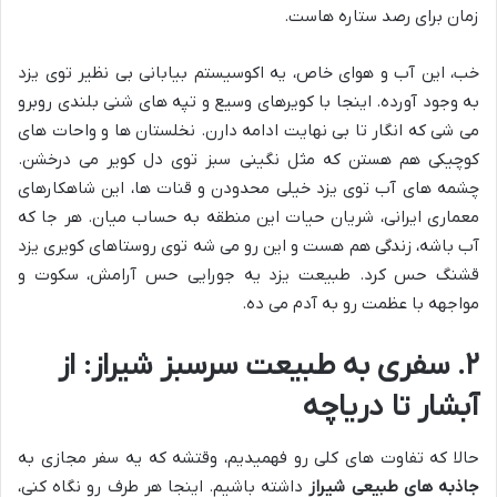
زمان برای رصد ستاره هاست.
خب، این آب و هوای خاص، یه اکوسیستم بیابانی بی نظیر توی یزد
به وجود آورده. اینجا با کویرهای وسیع و تپه های شنی بلندی روبرو
می شی که انگار تا بی نهایت ادامه دارن. نخلستان ها و واحات های
کوچیکی هم هستن که مثل نگینی سبز توی دل کویر می درخشن.
چشمه های آب توی یزد خیلی محدودن و قنات ها، این شاهکارهای
معماری ایرانی، شریان حیات این منطقه به حساب میان. هر جا که
آب باشه، زندگی هم هست و این رو می شه توی روستاهای کویری یزد
قشنگ حس کرد. طبیعت یزد یه جورایی حس آرامش، سکوت و
مواجهه با عظمت رو به آدم می ده.
۲. سفری به طبیعت سرسبز شیراز: از
آبشار تا دریاچه
حالا که تفاوت های کلی رو فهمیدیم، وقتشه که یه سفر مجازی به
جاذبه های طبیعی شیراز
داشته باشیم. اینجا هر طرف رو نگاه کنی،