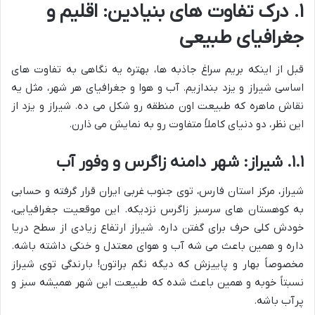
۱. درک تفاوت های بنیادین: اقلیم و
جغرافیای طبیعی
قبل از اینکه بریم سراغ جاذبه ها، بهتره یه نگاهی به تفاوت های
اساسی شیراز و یزد بندازیم. آب و هوا و جغرافیای هر شهر، مثل یه
نقاش ماهره که طبیعت اون منطقه رو شکل می ده. شیراز و یزد از
این نظر، دو دنیای کاملاً متفاوت رو به نمایش می ذارن.
۱.۱. شیراز: شهر دامنه زاگرس و وفور آب
شیراز، مرکز استان فارس، توی جنوب غربی ایران قرار گرفته و حسابی
به کوهستان های سرسبز زاگرس نزدیکه. این موقعیت جغرافیایی،
خودش کلی حرف برای گفتن داره. شیراز ارتفاع زیادی از سطح دریا
داره و همین باعث می شه آب و هوای معتدل و خنکی داشته باشه.
مخصوصاً بهار و پاییزش که دیگه نگم براتون! بارندگی توی شیراز
نسبتاً خوبه و همین باعث شده که طبیعت این شهر همیشه سبز و
پرآب باشه.