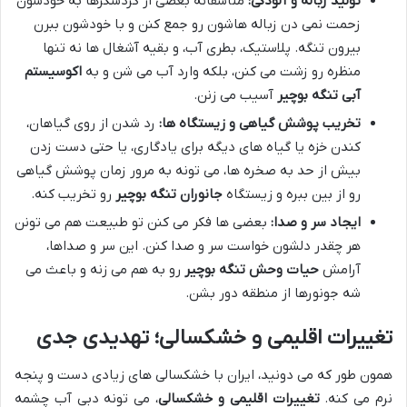
تولید زباله و آلودگی:
متاسفانه بعضی از گردشگرها به خودشون
زحمت نمی دن زباله هاشون رو جمع کنن و با خودشون ببرن
بیرون تنگه. پلاستیک، بطری آب، و بقیه آشغال ها نه تنها
منظره رو زشت می کنن، بلکه وارد آب می شن و به
اکوسیستم
آبی تنگه بوچیر
آسیب می زنن.
تخریب پوشش گیاهی و زیستگاه ها:
رد شدن از روی گیاهان،
کندن خزه یا گیاه های دیگه برای یادگاری، یا حتی دست زدن
بیش از حد به صخره ها، می تونه به مرور زمان پوشش گیاهی
رو از بین ببره و زیستگاه
جانوران تنگه بوچیر
رو تخریب کنه.
ایجاد سر و صدا:
بعضی ها فکر می کنن تو طبیعت هم می تونن
هر چقدر دلشون خواست سر و صدا کنن. این سر و صداها،
آرامش
حیات وحش تنگه بوچیر
رو به هم می زنه و باعث می
شه جونورها از منطقه دور بشن.
تغییرات اقلیمی و خشکسالی؛ تهدیدی جدی
همون طور که می دونید، ایران با خشکسالی های زیادی دست و پنجه
نرم می کنه.
تغییرات اقلیمی و خشکسالی
، می تونه دبی آب چشمه