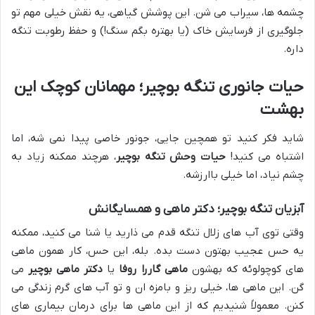
چشمه ها، سیراب می شن. این پوشش گیاهی، یه نقش خیلی مهم تو
جلوگیری از فرسایش خاک (یا بهتره بگم سنگ!) و حفظ رطوبت تنگه
داره.
حیات جانوری تنگه بوچیر؛ مهمانان کوچک این
بهشت
شاید فکر کنید تو همچین جایی، جونور خاصی پیدا نمی شه، اما
اشتباه می کنید!
حیات وحش تنگه بوچیر
، هرچند ممکنه زیاد به
چشم نیاد، اما خیلی باارزشه.
آبزیان تنگه بوچیر؛ دکتر ماهی و همسایگانش
وقتی توی آب های زلال تنگه قدم می ذارید یا شنا می کنید، ممکنه
یه حس عجیب بهتون دست بده. بله، این حس، کار همون ماهی
های کوچولوئه که بهشون
ماهی گاررا روفا
یا
دکتر ماهی بوچیر
می
گن. این ماهی ها، خیلی ریز و بامزه ان و تو آب های گرم زندگی می
کنن. معمولاً شنیدیم که از این ماهی ها برای درمان بیماری های