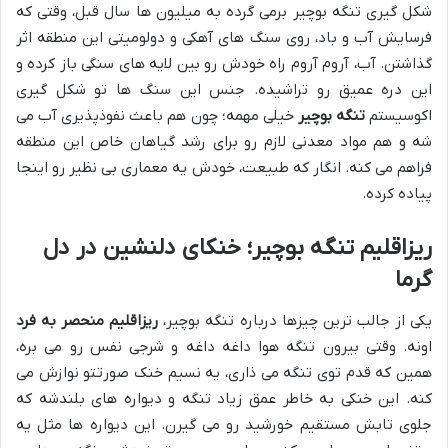
شکل گیری تنگه بوچیر برمی گرده به میلیون ها سال قبل، وقتی که
فرسایش آب و باد، روی سنگ های آهکی و دولومیتی این منطقه اثر
گذاشتن. آب، آروم آروم راه خودش رو بین لایه های سنگی باز کرده و
این دره عمیق رو تراشیده. جنس این سنگ ها تو شکل گیری
اکوسیستم
تنگه بوچیر
خیلی مهمه؛ چون هم باعث نفوذپذیری آب می
شه و هم مواد معدنی لازم رو برای رشد گیاهان خاص این منطقه
فراهم می کنه. انگار که طبیعت، خودش یه معماری بی نظیر رو اینجا
پیاده کرده.
ریزاقلیم تنگه بوچیر؛ خنکای دلنشین در دل
گرما
یکی از جالب ترین چیزها درباره تنگه بوچیر،
ریزاقلیم منحصر به فرد
اونه. وقتی بیرون تنگه هوا داغه داغه و شرجی نفس رو می بره،
همین که قدم توی تنگه می ذاری، یه نسیم خنک صورتتو نوازش می
کنه. این خنکی به خاطر عمق زیاد تنگه و دیواره های بلندشه که
جلوی تابش مستقیم خورشید رو می گیرن. این دیواره ها مثل یه