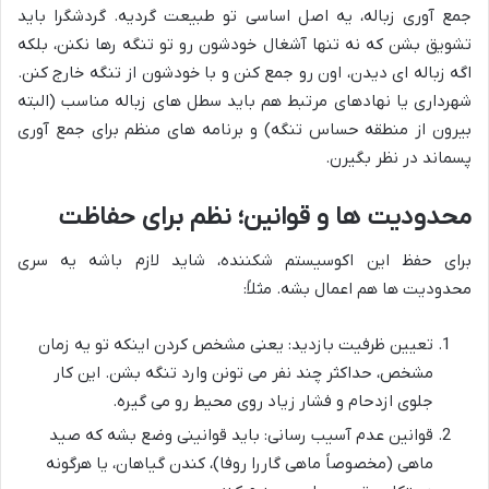
جمع آوری زباله، یه اصل اساسی تو طبیعت گردیه. گردشگرا باید
تشویق بشن که نه تنها آشغال خودشون رو تو تنگه رها نکنن، بلکه
اگه زباله ای دیدن، اون رو جمع کنن و با خودشون از تنگه خارج کنن.
شهرداری یا نهادهای مرتبط هم باید سطل های زباله مناسب (البته
بیرون از منطقه حساس تنگه) و برنامه های منظم برای جمع آوری
پسماند در نظر بگیرن.
محدودیت ها و قوانین؛ نظم برای حفاظت
برای حفظ این اکوسیستم شکننده، شاید لازم باشه یه سری
محدودیت ها هم اعمال بشه. مثلاً:
تعیین ظرفیت بازدید: یعنی مشخص کردن اینکه تو یه زمان
مشخص، حداکثر چند نفر می تونن وارد تنگه بشن. این کار
جلوی ازدحام و فشار زیاد روی محیط رو می گیره.
قوانین عدم آسیب رسانی: باید قوانینی وضع بشه که صید
ماهی (مخصوصاً ماهی گاررا روفا)، کندن گیاهان، یا هرگونه