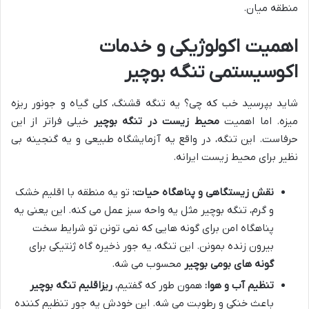
منطقه میان.
اهمیت اکولوژیکی و خدمات
اکوسیستمی تنگه بوچیر
شاید بپرسید خب که چی؟ یه تنگه قشنگ، کلی گیاه و جونور ریزه
میزه. اما اهمیت
محیط زیست در تنگه بوچیر
خیلی فراتر از این
حرفاست. این تنگه، در واقع یه آزمایشگاه طبیعی و یه گنجینه بی
نظیر برای محیط زیست ایرانه.
نقش زیستگاهی و پناهگاه حیات:
تو یه منطقه با اقلیم خشک
و گرم، تنگه بوچیر مثل یه واحه سبز عمل می کنه. این یعنی یه
پناهگاه امن برای گونه هایی که نمی تونن تو شرایط سخت
بیرون زنده بمونن. این تنگه، یه جور ذخیره گاه ژنتیکی برای
گونه های بومی بوچیر
محسوب می شه.
تنظیم آب و هوا:
همون طور که گفتیم،
ریزاقلیم تنگه بوچیر
باعث خنکی و رطوبت می شه. این خودش یه جور تنظیم کننده