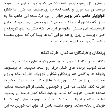
پوستی مثل پسوریازیس استفاده می کنن، چون سلول های مرده
پوست رو می خورن و باعث لایه برداری طبیعی می شن. اما
نقش
اکولوژیکی ماهی دکتر بوچیر
فراتر از این حرفاست؛ این ماهی ها به
تمیز نگه داشتن آب تنگه کمک می کنن و بخشی مهم از چرخه غذایی
اکوسیستم آبی هستن. علاوه بر این، می شه حشرات آبزی کوچیک و
حتی دوزیستان ریزی رو هم تو این آب ها پیدا کرد که نشون دهنده
سلامت آب و محیط زیست اینجاست.
پرندگان و خزندگان؛ ساکنان اطراف تنگه
تنگه بوچیر، پناهگاه خوبی برای بعضی گونه های پرنده هم هست.
شاید نتونید پرنده های خیلی بزرگی رو اینجا ببینید، اما پرستوها،
چلچله ها و گاهی هم پرندگان شکاری کوچیک، اطراف تنگه و روی
صخره ها پرواز می کنن. این پرنده ها از حشرات یا موجودات کوچک
اطراف تنگه تغذیه می کنن و خودشون بخشی از اکوسیستم غذایی
منطقه هستن. هرچند که شاید تو خود تنگه کمتر خزنده ای ببینید،
اما تو مناطق اطراف و نزدیک به آب، مارمولک های کوچیک یا
خزندگان دیگه ممکنه وجود داشته باشن که برای آب خوردن به این