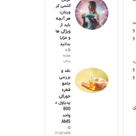
کلسی کر
ویتان:
هر آنچه
ی
باید از
 و
ویژگی ها
و
و مزایا
بدانید
4
هفته
ل،
پیش
و
نقد و
و
بررسی
جامع
قطره
خوراکی
پدیاول د
ی
800
واحد
AMS
07/10/1404