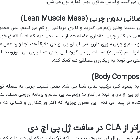
 می کنید و لباس هاتون بهتر اندازه تون می شن.
چربی (Lean Muscle Mass)
 بینیم! وقتی رژیم می گیریم و کالری دریافتی رو کم می کنیم، بدن معمولا
عنی در کنار چربی، مقداری عضله هم از دست می دیم که اصلاً اتفاق خوب
یسم و چربی سوزی دارن. سی ال ای پی اچ دی دقیقاً همینجا وارد عمل م
بولیسم (تجزیه) عضلات رو می گیره. این یعنی شما چربی می سوزونید، ام
تی می تونه به ریکاوری عضلانی هم کمک کنه.
ر به بهبود کلی ترکیب بدنی شما می شه. یعنی نسبت چربی به عضله تو
 پی اچ دی و البته در کنار یه رژیم غذایی سالم و برنامه ورزشی منظم، بد
ه تر پیدا می کنه. این همون چیزیه که اکثر ورزشکاران و کسانی که ب
ل پی اچ دی
ر خود سی ال ای معروف نیست؛ بلکه ترکیبات دیگه ای هم داره که ب