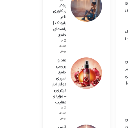
ی
پودر
ش
ریکاوری
افتر
بایوتک |
راهنمای
ک
جامع
ا
2
هفته
پیش
نقد و
ن
بررسی
ر
جامع
ی
اسپری
!
دوفاز انار
دیترون
– مزایا و
معایب
3
هفته
پیش
ن
ن
قرص