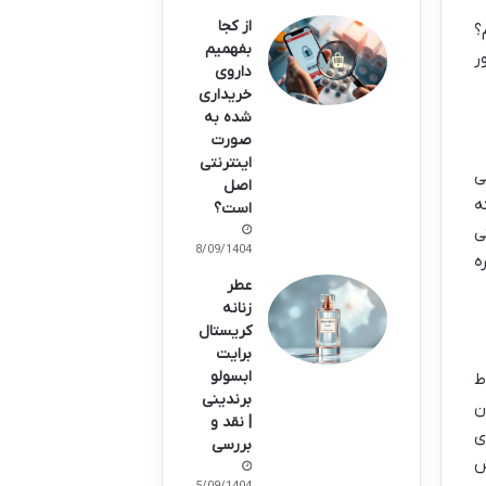
از کجا
؟
بفهمیم
ر
داروی
خریداری
شده به
صورت
اینترنتی
ی
اصل
ه
است؟
ی
18/09/1404
ه
عطر
زنانه
کریستال
برایت
ابسولو
ط
برندینی
ن
| نقد و
ی
بررسی
ش