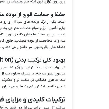
وزن روی ترازو، توی آینه هم تغییرات رو حس
حفظ و حمایت قوی از توده عضلانی بدون 
اینجا یکی از برگ برنده های سی ال ای رو می
برای تأمین انرژی سراغ عضلات هم می ره. ی
نیست. چون عضله ها نقش کلیدی توی متابول
شه و با محافظت از توده عضلانی، جلوی کاتا
عضله های باارزشتون سر جاشون می مونن. ح
بهبود کلی ترکیب بدنی (Body Composition)
در نهایت، ترکیب تمام این ویژگی ها منج
بدنتون بهتر می شه. با مصرف مداوم سی ال ای
شما ظاهری عضلانی تر، سفت تر و تفکیک شد
دنبال تناسب اندام واقعی هستن، می خوان.
ترکیبات کلیدی و مزایای فراتر از CLA در سافت ژ
سافت ژل سی ال ای پی اچ دی فقط به خاط