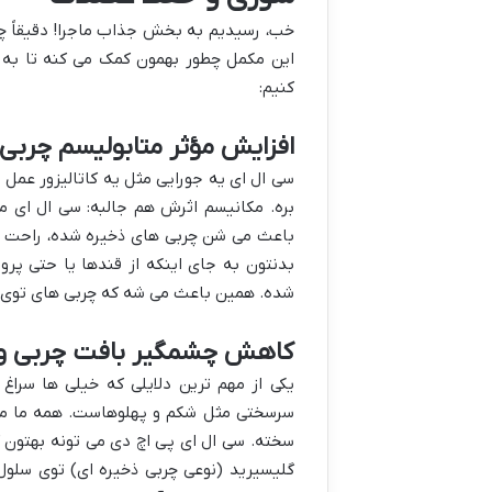
خب، رسیدیم به بخش جذاب ماجرا! دقیقاً چ
این مکمل چطور بهمون کمک می کنه تا به 
کنیم:
افزایش مؤثر متابولیسم چربی 
سی ال ای یه جورایی مثل یه کاتالیزور عمل
بره. مکانیسم اثرش هم جالبه: سی ال ای م
باعث می شن چربی های ذخیره شده، راحت تر 
بدنتون به جای اینکه از قندها یا حتی پرو
شده. همین باعث می شه که چربی های توی س
کاهش چشمگیر بافت چربی و 
یکی از مهم ترین دلایلی که خیلی ها سر
سرسختی مثل شکم و پهلوهاست. همه ما می
سخته. سی ال ای پی اچ دی می تونه بهتون 
گلیسیرید (نوعی چربی ذخیره ای) توی سلول 