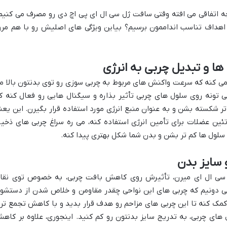
ه اتفاقی می افته وقتی سافت ژل سی ال ای پی اچ دی رو مصرف می کنیم
اهداف تناسب انداممون برسیم؟ بیاین ویژگی های اصلیش رو با هم مرو
ها و تبدیل چربی به انرژی
 می کنه که سرعت واکنش های مربوط به چربی سوزی رو توی بدنتون بالا م
ی تونه روی سلول های چربی تأثیر بذاره و سیگنال هایی رو فعال کنه ک
شکسته بشن و به عنوان منبع انرژی مورد استفاده قرار بگیرن. این یعن
تئین عضلات برای تأمین انرژی استفاده کنه، می ره سراغ چربی های ذخیر
لول ها کم تر بشن و بدن شما شکل بهتری پیدا کنه.
سایز بدن
اغ سی ال ای میرن، تأثیرش روی کاهش بافت چربی، به خصوص توی نقا
 دونیم که چربی های این نواحی چقدر مقاومن و خلاص شدن از دستشو
کمک کنه تا این چربی های مزاحم رو هدف قرار بدید و با کاهش تجمع تر
های چربی، به تدریج سایز بدنتون رو کم کنید. اینجوری، علاوه بر کاه