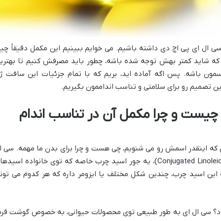
سی ال ای پی اچ دی داشته باشیم. می خوایم ببینیم این مکمل دقیقاً چیه
 که شاید کمتر بهش توجه شده باشه، چطور باید مصرفش کنیم تا بهتری
سمون باشه. پس اگه آماده اید، بریم که با تمام جزئیات این سافت ژ
ین تصمیم رو برای سلامتی و تناسب انداممون بگیریم.
دمه: سی ال ای (CLA) چیست و چرا مکمل آن در تناسب اندام
 ای که اینقدر اسمش رو می شنویم، چی هست و چرا برای بدن ما مهمه. سی ا
ای یا همون لینولئیک اسید کونژوگه (Conjugated Linoleic Acid)، یه جور اسید چرب خاصه که توی خانواده اسید
بدونید که این اسید چرب، چندین شکل مختلف یا ایزومر داره که هر کدوم می تون
اد؟ سی ال ای به طور طبیعی توی محصولات حیوانی، به خصوص گوشت قرم