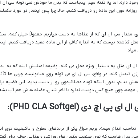
وجود داره. اما یه نکته مهم اینجاست که بدن ما خودش نمی تونه سی ال ا
ی روزانه مون این ماده رو دریافت کنیم. حالا چرا پس اینقدر در مورد مکمل
، مقدار سی ال ای که از غذاها به دست میاریم، معمولاً خیلی کمه. سب
مثل گذشته نیست که به اندازه کافی از این ماده مفید دریافت کنیم. اینج
میاد.
ال ای مثل یه دستیار ویژه عمل می کنه. وظیفه اصلیش اینه که به بد
ژی تبدیل کنه. در واقع، سی ال ای می تونه روی متابولیسم چربی ها تأثی
اهش بدیم، بدون اینکه توده عضلانیمون رو از دست بدیم. این قضیه برا
یلی مهمه، چون هیچ کس دوست نداره با لاغر شدن، عضله هاش هم آب بشه
معرفی جامع سافت ژل سی ال ای پی اچ دی (PHD CLA Softgel):
 تناسب اندام مهمه، بریم سراغ یکی از برندهای مطرح و باکیفیت توی ای
لیسی، سال هاست که توی صنعت مکمل های ورزشی و غذایی حرفی برای گفت