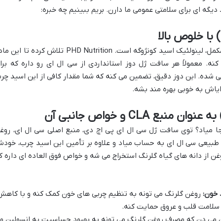
گه ای برای سلامتی عمومی ما دارن. بریم ببینیم چه خبره:
همونطور که قبل تر گفتیم، قلب تپنده این مکمل، لینولئیک اسید کونژوگه است. PHD Nutrition تلاش کرده تا ا
نه. معمولاً هر سافت ژل دوز استانداردی از سی ال ای رو داره که برا
شده. این دوز دقیق، تضمین می کنه که شما مقدار کافی از این اسید چر
ایاش به خوبی بهره مند بشه.
جا میاد؟ توی سافت ژل سی ال ای پی اچ دی، منبع اصلی سی ال ای، روغ
بع طبیعی سی ال ای به حساب میاد و علاوه بر تأمین این اسید چرب، خود
وغن از دانه های گیاه گلرنگ استخراج می شه و خواص فوق العاده ای داره ک
خون:
روغن گلرنگ می تونه به تنظیم چربی های خون کمک کنه و با کاهش
ی دن که مصرف روغن گلرنگ می تونه به بهبود حساسیت به انسولین و