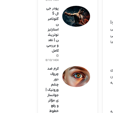
15/09/1404
پودر جی
ال 5
گلوتامی
ً
ن
ی
استارلبز
نوتریش
ی
ن | نقد
ا
و بررسی
کامل
08/10/1404
کرم ضد
ی
چروک
ن
دور
ه
چشم
ورونیک |
جوانساز
ی مؤثر
و رفع
خطوط
ه