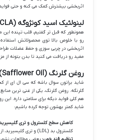
اثربخشی بیشترش کمک می کنه و حتی فواید دی
لینولئیک اسید کونژوگه (CLA) با خلوص بالا
رو با خلوص بالا توی محصولاتش استفاده ک
اثربخشی در چربی سوزی و حفظ عضلات طراحی 
مفید رو دریافت می کنید تا بدن بتونه از مز
روغن گلرنگ (Safflower Oil) به عنوان منبع CLA و خواص جانبی آن
شاید براتون سوال باشه که سی ال ای از ک
گلرنگه. روغن گلرنگ، یکی از غنی ترین منا
هم کلی فواید دیگه برای سلامتی داره. این ر
شاید کمتر بهشون توجه کرده باشیم:
کاهش سطح کلسترول و تری گلیسیرید 
کلسترول بد (LDL) و تری گلیسیرید، از سلامت قلب و عروق حمایت کنه.
تنظیم قند خون:
بعضی مطالعات نشون م