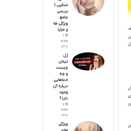
اسکین |
بررسی
جامع
ویژگی ها
،
و مزایا
ن
1
هفته
ل
پیش
ژل
تیتان
چیست
و چه
ادعاهایی
درباره آن
ل
وجود
های
دارد؟
ن
2
هفته
پیش
ویژگی
ز
های