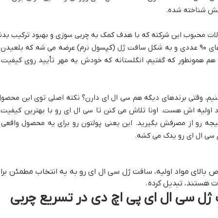
شش شناخته شده.
لات محبوب این شرکته که با هدف کمک به چربی سوزی و بهبود ترکیب بدن
طراحی شده. این محصول توی بسته بندی های ۹۰ عددی و به شکل سافت ژل (کپسول نرم) عرضه می شه که بلعیدن
م همونطور که گفتیم، انگلستانه که خودش یه مهر تأیید روی کیفیت 
چرا PHD CLA رو انتخاب کنیم، وقتی برندهای دیگه هم سی ال ای دارن؟ نکته اصلی توی این محصو
و خلوص مواد اولیه اش هست. اونا تلاش می کنن تا سی ال ای رو با بهترین کیفیت 
جه رو از مصرفش بگیرید. این یعنی پولتون رو برای یه محصول واقعی 
 سی ال ای رو یدک می کشه.
ز موثر و خلوص بالای مواد اولیه، سافت ژل سی ال ای رو به یه انتخاب مطمئن برا
 هستند، تبدیل کرده.
ژل سی ال ای پی اچ دی در تسریع چربی