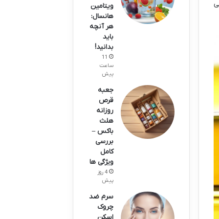
ی
ویتامین
هانسال:
هر آنچه
باید
بدانید!
11
ساعت
پیش
جعبه
قرص
روزانه
هلث
باکس –
بررسی
کامل
ویژگی ها
4 روز
پیش
سرم ضد
چروک
اسکن