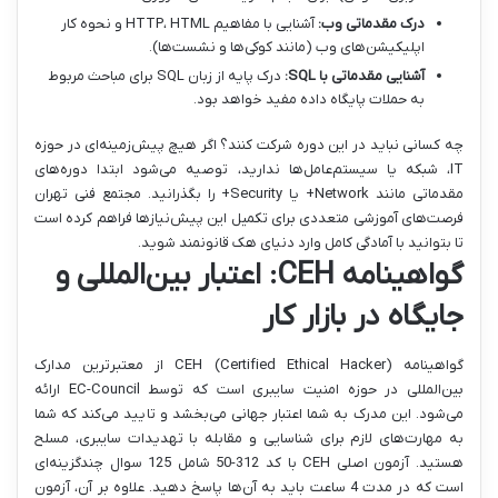
درک مقدماتی وب:
آشنایی با مفاهیم HTTP، HTML و نحوه کار
اپلیکیشن‌های وب (مانند کوکی‌ها و نشست‌ها).
آشنایی مقدماتی با SQL:
درک پایه از زبان SQL برای مباحث مربوط
به حملات پایگاه داده مفید خواهد بود.
چه کسانی نباید در این دوره شرکت کنند؟ اگر هیچ پیش‌زمینه‌ای در حوزه
IT، شبکه یا سیستم‌عامل‌ها ندارید، توصیه می‌شود ابتدا دوره‌های
مقدماتی مانند Network+ یا Security+ را بگذرانید. مجتمع فنی تهران
فرصت‌های آموزشی متعددی برای تکمیل این پیش‌نیازها فراهم کرده است
تا بتوانید با آمادگی کامل وارد دنیای هک قانونمند شوید.
گواهینامه CEH: اعتبار بین‌المللی و
جایگاه در بازار کار
گواهینامه CEH (Certified Ethical Hacker) از معتبرترین مدارک
بین‌المللی در حوزه امنیت سایبری است که توسط EC-Council ارائه
می‌شود. این مدرک به شما اعتبار جهانی می‌بخشد و تایید می‌کند که شما
به مهارت‌های لازم برای شناسایی و مقابله با تهدیدات سایبری، مسلح
هستید. آزمون اصلی CEH با کد 312-50 شامل 125 سوال چندگزینه‌ای
است که در مدت 4 ساعت باید به آن‌ها پاسخ دهید. علاوه بر آن، آزمون