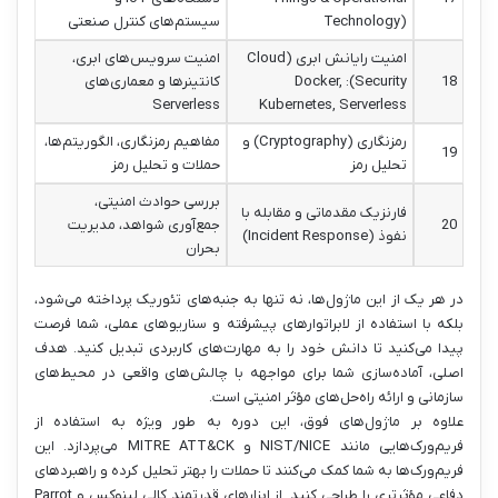
Technology)
سیستم‌های کنترل صنعتی
امنیت رایانش ابری (Cloud
امنیت سرویس‌های ابری،
18
Security): Docker,
کانتینرها و معماری‌های
Serverless
Kubernetes, Serverless
رمزنگاری (Cryptography) و
مفاهیم رمزنگاری، الگوریتم‌ها،
19
تحلیل رمز
حملات و تحلیل رمز
بررسی حوادث امنیتی،
فارنزیک مقدماتی و مقابله با
20
جمع‌آوری شواهد، مدیریت
نفوذ (Incident Response)
بحران
در هر یک از این ماژول‌ها، نه تنها به جنبه‌های تئوریک پرداخته می‌شود،
بلکه با استفاده از لابراتوارهای پیشرفته و سناریوهای عملی، شما فرصت
پیدا می‌کنید تا دانش خود را به مهارت‌های کاربردی تبدیل کنید. هدف
اصلی، آماده‌سازی شما برای مواجهه با چالش‌های واقعی در محیط‌های
سازمانی و ارائه راه‌حل‌های مؤثر امنیتی است.
علاوه بر ماژول‌های فوق، این دوره به طور ویژه به استفاده از
فریم‌ورک‌هایی مانند NIST/NICE و MITRE ATT&CK می‌پردازد. این
فریم‌ورک‌ها به شما کمک می‌کنند تا حملات را بهتر تحلیل کرده و راهبردهای
دفاعی مؤثرتری را طراحی کنید. از ابزارهای قدرتمند کالی لینوکس و Parrot