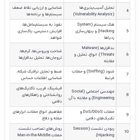
تحلیل آسیب‌پذیری‌ها
شناسایی و ارزیابی نقاط ضعف
4
(Vulnerability Analysis)
سیستم‌ها و برنامه‌ها
هک سیستم (System
نفوذ به سیستم‌عامل‌ها،
5
Hacking) و پنهان‌سازی
افزایش دسترسی، پاک‌سازی
ردپاها
شواهد
بدافزارها (Malware
شناخت ویروس‌ها، کرم‌ها،
6
Threats): انواع، تحلیل و
تروجان‌ها، تحلیل بدافزارها
مقابله
شنود (Sniffing) و حملات
ضبط و تحلیل ترافیک شبکه،
7
مرتبط
شناسایی اطلاعات حساس
فیشینگ، فریب، تاکتیک‌های
مهندسی اجتماعی (Social
8
روانشناختی و راهکارهای
Engineering) و مقابله با آن
دفاعی
حملات DoS/DDoS و
مفاهیم، انواع حملات، ابزارهای
9
تکنیک‌های دفاعی
حمله و دفاع
ربودن نشست (Session
روش‌های تصاحب نشست،
10
Hijacking)
حملات Man-in-the-Middle