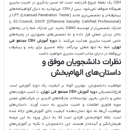
CEH یک نقطه شروع قدرتمند است، اما مسیر یادگیری در امنیت سایبری
هیچگاه متوقف نمی‌شود. پس از CEH، می‌توانید به دنبال گواهینامه‌های
پیشرفته‌تر و تخصصی‌تری مانند LPT (Licensed Penetration Tester) از
EC-Council، OSCP (Offensive Security Certified Professional) یا
مدارک تخصصی‌تر از موسسه SANS باشید. این مدارک، شما را در پله‌های
بالاتر نردبان شغلی قرار داده و به تخصص‌های عمیق‌تری در زمینه‌های
خاص امنیت سایبری هدایت می‌کنند. با
دوره آموزش CEH مجتمع فنی
تهران
، شما نه تنها شغلی پردرآمد، بلکه مسیری برای رشد و پیشرفت
بی‌وقفه در دنیای جذاب امنیت سایبری خواهید داشت.
نظرات دانشجویان موفق و
داستان‌های الهام‌بخش
موفقیت دانشجویان، بهترین گواه بر کیفیت یک دوره آموزشی است.
فارغ‌التحصیلان
دوره آموزش CEH مجتمع فنی تهران
، با کسب مهارت‌های
عملی و دانش به‌روز، توانسته‌اند جایگاه‌های کلیدی در شرکت‌های معتبر
حوزه فناوری اطلاعات و امنیت سایبری به دست آورند. داستان‌های
موفقیت آن‌ها نه تنها نشان‌دهنده کیفیت بالای آموزش‌های ارائه شده
است، بلکه الهام‌بخش افرادی است که به دنبال ورود به این عرصه
هیجان‌انگیز و آینده‌دار هستند. این دانشجویان با تکیه بر آموزش‌های