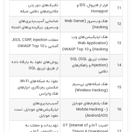
فرار از فایروال، IDS و
تکنیک‌های دور زدن
11
Honeypot
مکانیزم‌های دفاعی شبکه
هک وب‌سرور (Web Server
شناسایی آسیب‌پذیری‌های
12
Hacking)
وب‌سرور، پیکربندی‌های اشتباه
هک اپلیکیشن‌های وب
حملات XSS, CSRF, Injection،
(Web Application
13
آشنایی با OWASP Top 10
Hacking) و OWASP Top 10
حملات تزریق SQL (SQL
روش‌های نفوذ به پایگاه داده
14
Injection) و راهکارهای
از طریق تزریق SQL
دفاعی
نفوذ به شبکه‌های Wi-Fi،
هک شبکه‌های بی‌سیم
15
شکستن رمزنگاری، ابزارهای
(Wireless Hacking)
هک وایرلس
هک پلتفرم‌های موبایل
آسیب‌پذیری‌های
16
(Mobile Hacking –
اپلیکیشن‌های موبایل، تست
Android/iOS)
نفوذ موبایل
امنیت IoT و OT (Internet of
تهدیدات و حملات به
17
Things & Operational
دستگاه‌های IoT و