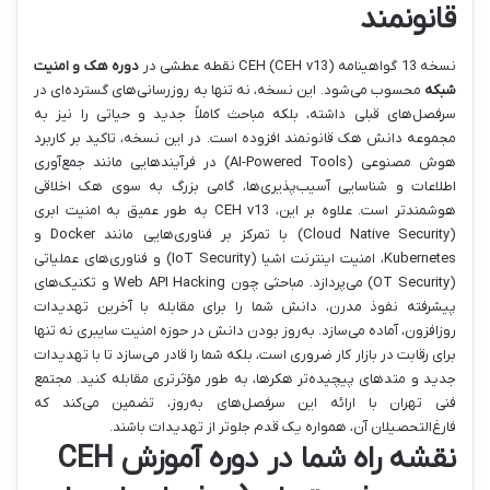
قانونمند
نسخه 13 گواهینامه CEH (CEH v13) نقطه عطشی در
دوره هک و امنیت
شبکه
محسوب می‌شود. این نسخه، نه تنها به روزرسانی‌های گسترده‌ای در
سرفصل‌های قبلی داشته، بلکه مباحث کاملاً جدید و حیاتی را نیز به
مجموعه دانش هک قانونمند افزوده است. در این نسخه، تاکید بر کاربرد
هوش مصنوعی (AI-Powered Tools) در فرآیندهایی مانند جمع‌آوری
اطلاعات و شناسایی آسیب‌پذیری‌ها، گامی بزرگ به سوی هک اخلاقی
هوشمندتر است. علاوه بر این، CEH v13 به طور عمیق به امنیت ابری
(Cloud Native Security) با تمرکز بر فناوری‌هایی مانند Docker و
Kubernetes، امنیت اینترنت اشیا (IoT Security) و فناوری‌های عملیاتی
(OT Security) می‌پردازد. مباحثی چون Web API Hacking و تکنیک‌های
پیشرفته نفوذ مدرن، دانش شما را برای مقابله با آخرین تهدیدات
روزافزون، آماده می‌سازد. به‌روز بودن دانش در حوزه امنیت سایبری نه تنها
برای رقابت در بازار کار ضروری است، بلکه شما را قادر می‌سازد تا با تهدیدات
جدید و متدهای پیچیده‌تر هکرها، به طور مؤثرتری مقابله کنید. مجتمع
فنی تهران با ارائه این سرفصل‌های به‌روز، تضمین می‌کند که
فارغ‌التحصیلان آن، همواره یک قدم جلوتر از تهدیدات باشند.
نقشه راه شما در دوره آموزش CEH