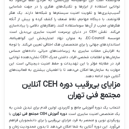
قانونمند» است. این گواهینامه بین‌المللی، به افرادی اعطا می‌شود که
توانایی استفاده از ابزارها و تکنیک‌های هکری را در جهت شناسایی
آسیب‌پذیری‌ها و تقویت امنیت سیستم‌ها و شبکه‌ها دارند. یک هکر
قانونمند، با دیدگاه مهاجم، نقاط ضعف را کشف کرده و پیش از آنکه
هکرهای مخرب از آن‌ها سوءاستفاده کنند، راهکارهای دفاعی را پیاده‌سازی
می‌کند. نقش CEH در دنیای پرسرعت امنیت سایبری بی‌بدیل است.
موسسه EC-Council، به عنوان نهاد اعتباربخش این گواهینامه،
استانداردهای جهانی را برای متخصصان هک اخلاقی تعیین می‌کند. با توجه
به افزایش حملات سایبری به زیرساخت‌های حیاتی، داده‌های حساس
سازمان‌ها و اطلاعات شخصی افراد، داشتن مدرک CEH نشان‌دهنده توانایی
فرد در مقابله مؤثر با این تهدیدات و حفظ امنیت دیجیتالی است. این
مهارت به سازمان‌ها امکان می‌دهد تا با اطمینان بیشتری به فعالیت‌های
آنلاین خود ادامه دهند.
مزایای بی‌رقیب دوره CEH آنلاین
مجتمع فنی تهران
انتخاب یک دوره آموزشی جامع و کاربردی، اولین قدم برای تبدیل شدن به
یک متخصص امنیت سایبری است.
دوره آموزش CEH مجتمع فنی تهران
با
رویکردی نوین و منحصر به فرد، مزایای بی‌رقیبی را برای دانشجویان فراهم
می‌آورد. این دوره آنلاین به شما امکان می‌دهد تا بدون محدودیت زمان و