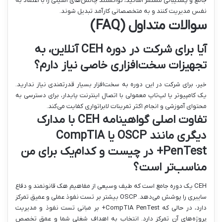
جامع و پشتیبانی مستمر اساتید، توانستند چالش‌های امنیتی را با اعتماد به
نفس مدیریت کنند و به متخصصانی کارآمد تبدیل شوند.
سوالات متداول (FAQ)
آیا برای شرکت در دوره CEH آنلاین، به
تجهیزات سخت‌افزاری خاصی نیاز دارم؟
خیر، برای شرکت در این دوره به سخت‌افزار بسیار قدرتمندی نیاز ندارید.
یک کامپیوتر یا لپ‌تاپ معمولی با اتصال اینترنت پایدار، برای دسترسی به
محتوای آموزشی و انجام اکثر تمرینات لابراتواری کفایت می‌کند.
تفاوت اصلی گواهینامه CEH با مدارک
دیگری مانند OSCP یا CompTIA
PenTest+ در چیست و کدام‌یک برای من
مناسب‌تر است؟
CEH یک دوره جامع است که طیف وسیعی از مفاهیم هک قانونمند و دفاع
سایبری را پوشش می‌دهد. OSCP بیشتر بر تست نفوذ عملی و عمیق تمرکز
دارد، در حالی که CompTIA PenTest+ بر مبانی تست نفوذ و مدیریت
پروژه‌های آن تمرکز دارد. انتخاب به اهداف شغلی شما و عمق تخصص