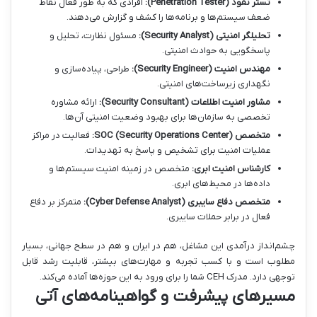
تستر نفوذ (Penetration Tester):
افرادی که به طور فعال نقاط
ضعف سیستم‌ها و برنامه‌ها را کشف و گزارش می‌دهند.
تحلیلگر امنیتی (Security Analyst):
مسئول نظارت، تحلیل و
پاسخگویی به حوادث امنیتی.
مهندس امنیت (Security Engineer):
طراحی، پیاده‌سازی و
نگهداری زیرساخت‌های امنیتی.
مشاور امنیت اطلاعات (Security Consultant):
ارائه مشاوره
تخصصی به سازمان‌ها برای بهبود وضعیت امنیتی آن‌ها.
متخصص SOC (Security Operations Center):
فعالیت در مراکز
عملیات امنیت برای تشخیص و پاسخ به تهدیدات.
کارشناس امنیت ابری:
متخصص در زمینه امنیت سیستم‌ها و
داده‌ها در محیط‌های ابری.
متخصص دفاع سایبری (Cyber Defense Analyst):
متمرکز بر دفاع
فعال در برابر حملات سایبری.
چشم‌انداز درآمدی این مشاغل، هم در ایران و هم در سطح جهانی، بسیار
مطلوب است و با کسب تجربه و مهارت‌های بیشتر، قابلیت رشد قابل
توجهی دارد. مدرک CEH شما را برای ورود به این حوزه‌ها آماده می‌کند.
مسیرهای پیشرفت و گواهینامه‌های آتی