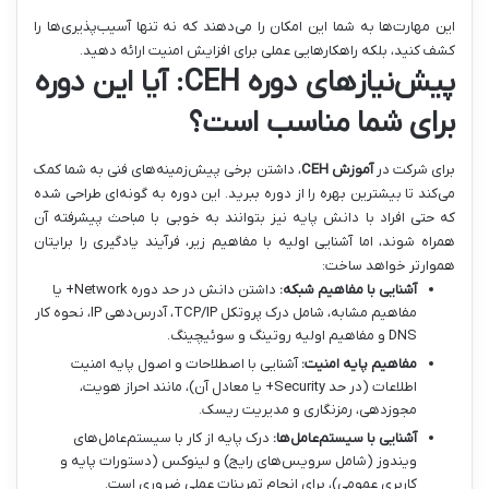
این مهارت‌ها به شما این امکان را می‌دهند که نه تنها آسیب‌پذیری‌ها را
کشف کنید، بلکه راهکارهایی عملی برای افزایش امنیت ارائه دهید.
پیش‌نیازهای دوره CEH: آیا این دوره
برای شما مناسب است؟
برای شرکت در
آموزش CEH
، داشتن برخی پیش‌زمینه‌های فنی به شما کمک
می‌کند تا بیشترین بهره را از دوره ببرید. این دوره به گونه‌ای طراحی شده
که حتی افراد با دانش پایه نیز بتوانند به خوبی با مباحث پیشرفته آن
همراه شوند، اما آشنایی اولیه با مفاهیم زیر، فرآیند یادگیری را برایتان
هموارتر خواهد ساخت:
آشنایی با مفاهیم شبکه:
داشتن دانش در حد دوره Network+ یا
مفاهیم مشابه، شامل درک پروتکل TCP/IP، آدرس‌دهی IP، نحوه کار
DNS و مفاهیم اولیه روتینگ و سوئیچینگ.
مفاهیم پایه امنیت:
آشنایی با اصطلاحات و اصول پایه امنیت
اطلاعات (در حد Security+ یا معادل آن)، مانند احراز هویت،
مجوزدهی، رمزنگاری و مدیریت ریسک.
آشنایی با سیستم‌عامل‌ها:
درک پایه از کار با سیستم‌عامل‌های
ویندوز (شامل سرویس‌های رایج) و لینوکس (دستورات پایه و
کاربری عمومی)، برای انجام تمرینات عملی ضروری است.