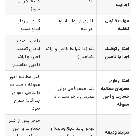
بله
جنبه اجرایی
اجراییه
دارد)
مهلت قانونی
10 روز از زمان ابلاغ
3 روز از زمان
تخلیه
اجراییه
ابلاغ دستور
بله (در صورت
امکان توقیف
بله (با شرایط خاص و ارائه
ادعای تمدید
اجرا با تامین
تضامین)
اجاره و ارائه
تامین مناسب)
خیر، مطالبه اجور
امکان طرح
معوقه و خسارت
همزمان مطالبه
بله، معمولاً می توان
باید طی دعوای
خسارت و اجور
همزمان درخواست داد
جداگانه مطرح
معوقه
شود
موجر پس از کسر
موجر باید مبلغ ودیعه را
خسارات و اجور
شرایط ودیعه