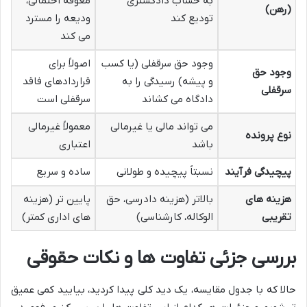
به حساب دادگستری
معوقه احتمالی،
(رهن)
تودیع کند
ودیعه را مسترد
می کند
وجود حق سرقفلی (یا کسب
اصولاً برای
وجود حق
و پیشه) رسیدگی را به
قراردادهای فاقد
سرقفلی
دادگاه می کشاند
سرقفلی است
می تواند مالی یا غیرمالی
معمولاً غیرمالی
نوع پرونده
باشد
اعتباری
پیچیدگی فرآیند
نسبتاً پیچیده و طولانی
ساده و سریع
هزینه های
بالاتر (هزینه دادرسی، حق
پایین تر (هزینه
تقریبی
الوکاله، کارشناسی)
های اداری کمتر)
بررسی جزئی تفاوت ها و نکات حقوقی
حالا که با جدول مقایسه، یک دید کلی پیدا کردید، بیایید کمی عمیق