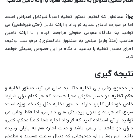
اقدام صحیح:
اعتراض به دستور تخلیه همراه با ارائه تامین مناسب.
چرا؟
همانطور که گفتیم، دستور تخلیه اصولاً غیرقابل اعتراض است،
اما در صورت ادعای تمدید قرارداد و ارائه دلایل (حتی غیرقطعی) می
توانید به دادگاه عمومی حقوقی مراجعه کرده و با ارائه تامین
مناسب (مثلاً واریز مبلغی به صندوق دادگستری)، درخواست توقیف
اجرای دستور تخلیه را بدهید. دادگاه در این خصوص رسیدگی خواهد
کرد.
نتیجه گیری
در مجموع، وقتی پای تخلیه ملک به میان می آید،
دستور تخلیه
و
حکم تخلیه
دو مسیر حقوقی مجزا هستند که هر کدام برای شرایط
خاص خودشان کاربرد دارند. دستور تخلیه مثل یک خط ویژه است؛
سریع، کم هزینه و بدون پیچیدگی های دادرسی، اما فقط زمانی می
توانید از آن استفاده کنید که قرارداد اجاره شما کاملاً محکم، کتبی،
دارای دو شاهد یا رسمی باشد و مدت اجاره هم به پایان رسیده
باشد. این روش برای موجرهایی که دنبال سرعت هستند و مطمئن