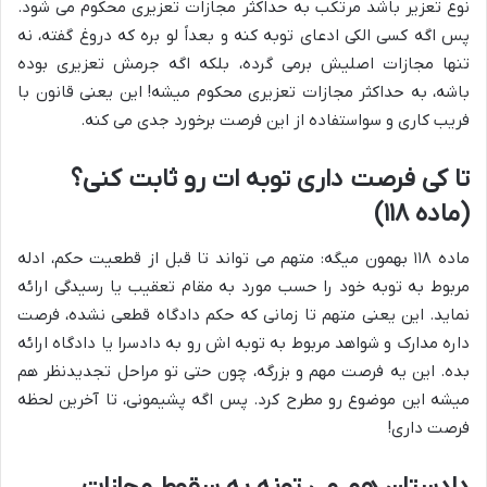
نوع تعزیر باشد مرتکب به حداکثر مجازات تعزیری محکوم می شود.
پس اگه کسی الکی ادعای توبه کنه و بعداً لو بره که دروغ گفته، نه
تنها مجازات اصلیش برمی گرده، بلکه اگه جرمش تعزیری بوده
باشه، به حداکثر مجازات تعزیری محکوم میشه! این یعنی قانون با
فریب کاری و سواستفاده از این فرصت برخورد جدی می کنه.
تا کی فرصت داری توبه ات رو ثابت کنی؟
(ماده ۱۱۸)
ماده ۱۱۸ بهمون میگه: متهم می تواند تا قبل از قطعیت حکم، ادله
مربوط به توبه خود را حسب مورد به مقام تعقیب یا رسیدگی ارائه
نماید. این یعنی متهم تا زمانی که حکم دادگاه قطعی نشده، فرصت
داره مدارک و شواهد مربوط به توبه اش رو به دادسرا یا دادگاه ارائه
بده. این یه فرصت مهم و بزرگه، چون حتی تو مراحل تجدیدنظر هم
میشه این موضوع رو مطرح کرد. پس اگه پشیمونی، تا آخرین لحظه
فرصت داری!
دادستان هم می تونه به سقوط مجازات