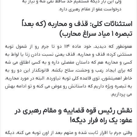
ولی این بار دیگه مستقیم حد ساقط نمی شه و نیاز به
درخواست عفو از مقام رهبری داره.
استثنائات کلی: قذف و محاربه (که بعداً
تبصره ۱ میاد سراغ محارب)
همونطور که دیدید، خود ماده ۱۱۴ دو تا جرم رو از شمول توبه
مستثنی کرده: قذف و محاربه. قذف یعنی نسبت دادن زنا یا لواط به
کسی و محاربه هم که داستان مفصلی داره و به کسی اطلاق می شه
که برای ایجاد رعب و وحشت، سلاح بکشه. قانونگذار این دو رو به
خاطر اهمیتشون، توی قاعده کلی توبه نیاورده. البته در مورد محاربه،
یه تبصره ویژه داریم که داستانش رو عوض می کنه و تو ادامه بهش
می پردازیم.
نقش رئیس قوه قضاییه و مقام رهبری در
عفو: یک راه فرار دیگه!
وقتی جرم با اقرار ثابت شده و متهم بعد از اون توبه می کنه، دیگه