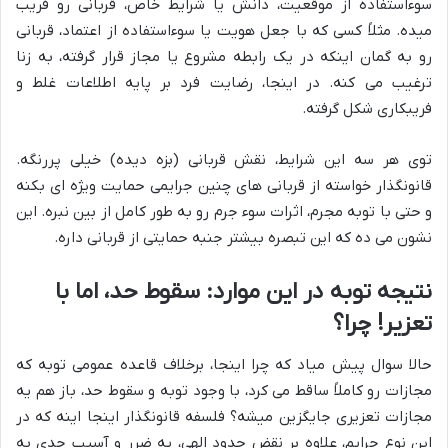
سوءاستفاده از موقعیت، دانش یا شرایط خاص، قربانی رو فریب
میده. مثلاً کسی که با جعل هویت یا سوءاستفاده از اعتماد، قربانی
رو به گمان اینکه در یک رابطه مشروع یا مجاز قرار گرفته، به زنا
ترغیب می کنه. در اینجا، رضایت فرد بر پایه اطلاعات غلط و
فریبکاری شکل گرفته.
توی هر سه این شرایط، نقش قربانی (بزه دیده) خیلی پررنگه.
قانونگذار خواسته از قربانی های چنین جرایمی حمایت ویژه ای بکنه
و حتی با توبه مجرم، اثرات سوء جرم رو به طور کامل از بین نبره. این
نشون می ده که این تبصره بیشتر جنبه حمایتی از قربانی داره.
نتیجه توبه در این موارد: سقوط حد، اما با
تعزیر! چرا؟
حالا سوال پیش میاد که چرا اینجا، برخلاف قاعده عمومی توبه که
مجازات رو کاملاً ساقط می کرد، با وجود توبه و سقوط حد، باز هم یه
مجازات تعزیری جایگزین میشه؟ فلسفه قانونگذار اینجا اینه که در
این نوع جرایم، علاوه بر نقض حدود الهی، یه ضرر و آسیب جدی به