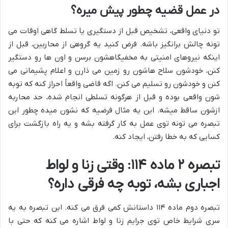
در عمل قضیه چطور پیش میره؟
تو دنیای واقعی، تشخیص قبل از دستگیری یا تسلط گاهی اوقات می
تونه چالش برانگیز باشه. فرض کنید یه گروهی از محاربین، قبل از
اینکه نیروهای امنیتی به مخفیگاهشون برسن و اون ها رو دستگیر
کنن، خودشون سلاح هاشون رو زمین می ذارن و اعلام پشیمانی می
کنن و خودشون رو تسلیم می کنن. اگه قاضی واقعاً احراز کنه که توبه
شون واقعی بوده و قبل از هرگونه تسلطی انجام شده، حد محاربه
ازشون ساقط میشه. این یه مثال فرضیه که نشون میده چطور این
تبصره می تونه توی عمل به کار گرفته بشه و یه راه بازگشت برای
کسایی که به خطا رفتن، ایجاد کنه.
تبصره ۲ ماده ۱۱۴: وقتی زنا و لواط
اجباری بشه، توبه چه فرقی داره؟
تبصره دوم ماده ۱۱۴ داستانش کمی فرق می کنه. این تبصره به یه
سری شرایط خاص توی جرایم زنا و لواط اشاره می کنه که حتی با