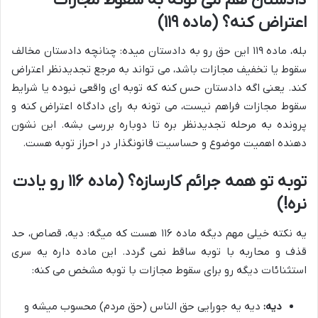
اعتراض کنه؟ (ماده ۱۱۹)
بله، ماده ۱۱۹ این حق رو به دادستان میده: چنانچه دادستان مخالف
سقوط یا تخفیف مجازات باشد، می تواند به مرجع تجدیدنظر اعتراض
کند. یعنی اگه دادستان حس کنه که توبه ای واقعی نبوده یا شرایط
سقوط مجازات فراهم نیست، می تونه به رای دادگاه اعتراض کنه و
پرونده به مرحله تجدیدنظر بره تا دوباره بررسی بشه. این نشون
دهنده اهمیت موضوع و حساسیت قانونگذار در احراز توبه هست.
توبه تو همه جرائم کارسازه؟ (ماده ۱۱۶ رو یادت
نره!)
یه نکته خیلی مهم دیگه ماده ۱۱۶ هست که میگه: دیه، قصاص، حد
قذف و محاربه با توبه ساقط نمی گردد. این ماده داره یه سری
استثنائات دیگه رو برای سقوط مجازات با توبه مشخص می کنه:
دیه:
دیه یه جورایی حق الناس (حق مردم) محسوب میشه و