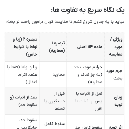
یک نگاه سریع به تفاوت ها:
بیاید با یه جدول شروع کنیم تا مقایسه کردن برامون راحت تر بشه:
ویژگی /
تبصره ۲ (زنا و
تبصره ۱
مورد
ماده ۱۱۴ اصلی
لواط با شرایط
(محاربه)
مقایسه
خاص)
جرایم موجب حد
زنا و لواط (فقط با
جرم مورد
(به جز قذف و
محاربه
عنف، اکراه،
بحث
محاربه)
اغفال)
قبل از اثبات یا
قبل از
زمان
بعد از اثبات (و
پس از اثبات با
دستگیری یا
توبه
سقوط حد)
اقرار
تسلط
سقوط حد،
سقوط کامل
اثر توبه
سقوط کامل حد
جایگزینی با