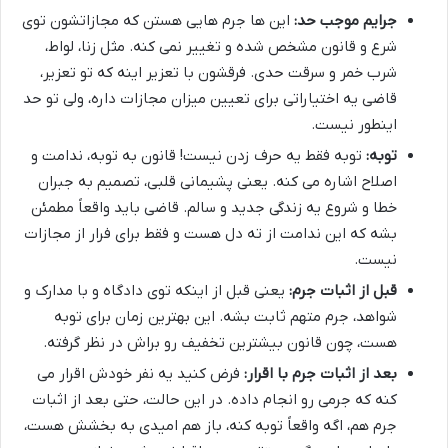
جرایم موجب حد:
این ها جرم هایی هستن که مجازاتشون توی
شرع و قانون مشخص شده و تغییر نمی کنه. مثل زنا، لواط،
شرب خمر و سرقت حدی. فرقشون با تعزیر اینه که تو تعزیر،
قاضی یه اختیاراتی برای تعیین میزان مجازات داره، ولی تو حد
اینطور نیست.
توبه:
توبه فقط یه حرف زدن نیست! قانون به توبه، ندامت و
اصلاح اشاره می کنه. یعنی پشیمانی قلبی، تصمیم به جبران
خطا و شروع یه زندگی جدید و سالم. قاضی باید واقعاً مطمئن
بشه که این ندامت از ته دل هست و فقط برای فرار از مجازات
نیست.
قبل از اثبات جرم:
یعنی قبل از اینکه توی دادگاه و با مدارک و
شواهد، جرم متهم ثابت بشه. این بهترین زمان برای توبه
هست، چون قانون بیشترین تخفیف رو براش در نظر گرفته.
بعد از اثبات جرم با اقرار:
فرض کنید یه نفر خودش اقرار می
کنه که جرمی رو انجام داده. در این حالت، حتی بعد از اثبات
جرم هم، اگه واقعاً توبه کنه، باز هم امیدی به بخشش هست،