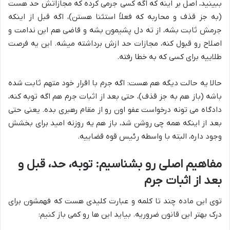
ببینید، اصل بر اینه که اگه کسی جرمی کرده که مجازاتش حد هست
(به جز قذف و محاربه که فعلاً استثنا هستن)، اگه قبل از اینکه
جرمش ثابت بشه، از ته دل پشیمون بشه و قاضی هم این ندامت و
اصلاح رو قبول کنه، مجازات حد ازش برداشته میشه. این یه فرصت
طلاییه برای کسی که به خطا رفته.
حالا یه حالت دیگه هم هست: اگه جرم با اقرار خود متهم ثابت شده
باشه (باز هم به جز قذف)، حتی بعد از اثبات جرم هم اگه توبه کنه،
دادگاه می تونه درخواست عفو اون رو از مقام رهبری بده. یعنی حتی
بعد از اینکه همه چی روشن شد، باز هم یه روزنه امید برای بخشش
وجود داره، البته با واسطه رئیس قوه قضاییه.
مفاهیم اصلی رو بشناسیم: توبه، حد، قبل و
بعد از اثبات جرم
توی این ماده چند تا کلمه و عبارت کلیدی هست که فهمشون برای
درک بهتر این قانون ضروریه. بیاید این ها رو کمی باز کنیم: