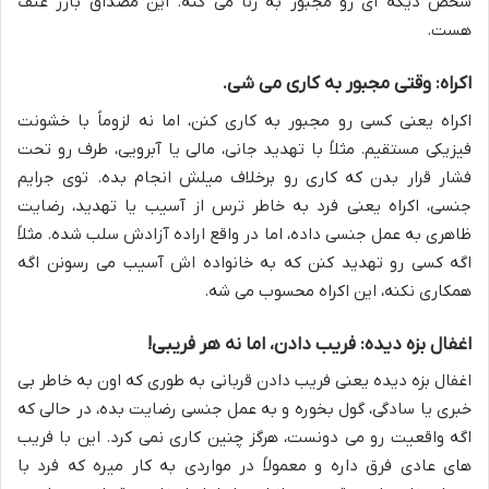
شخص دیگه ای رو مجبور به زنا می کنه. این مصداق بارز عنف
هست.
اکراه: وقتی مجبور به کاری می شی.
اکراه یعنی کسی رو مجبور به کاری کنن، اما نه لزوماً با خشونت
فیزیکی مستقیم. مثلاً با تهدید جانی، مالی یا آبرویی، طرف رو تحت
فشار قرار بدن که کاری رو برخلاف میلش انجام بده. توی جرایم
جنسی، اکراه یعنی فرد به خاطر ترس از آسیب یا تهدید، رضایت
ظاهری به عمل جنسی داده، اما در واقع اراده آزادش سلب شده. مثلاً
اگه کسی رو تهدید کنن که به خانواده اش آسیب می رسونن اگه
همکاری نکنه، این اکراه محسوب می شه.
اغفال بزه دیده: فریب دادن، اما نه هر فریبی!
اغفال بزه دیده یعنی فریب دادن قربانی به طوری که اون به خاطر بی
خبری یا سادگی، گول بخوره و به عمل جنسی رضایت بده، در حالی که
اگه واقعیت رو می دونست، هرگز چنین کاری نمی کرد. این با فریب
های عادی فرق داره و معمولاً در مواردی به کار میره که فرد با