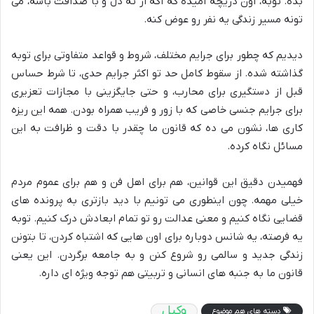
بده. توبه، اون دریچه امیده که اگه از ته دل و با صداقت باشه، می
تونه مسیر زندگی یه نفر رو عوض کنه.
دیدیم که چطور برای جرایم مختلف، شروط و قواعد متفاوتی برای توبه
گذاشته شده. از سقوط کامل حد تو اکثر جرایم حدی، تا شرط حساس
قبل از دستگیری برای محارب، و حتی جایگزینی با مجازات تعزیری
برای جرایم جنسی خاصی که با زور و فریب همراه بودن. همه این ریزه
کاری ها، نشون می ده که قانون ما چقدر با دقت و ظرافت به این
مسائل نگاه کرده.
فهمیدن دقیق این قوانین، هم برای اهل فن و هم برای عموم مردم
خیلی مهمه. چون اینطوری می تونیم با دید بازتری به پرونده های
قضایی نگاه کنیم و معنی عدالت رو تو تمام ابعادش درک کنیم. توبه
یه فرصته، یه شانس دوباره برای اون هایی که اشتباه کردن، تا بتونن
زندگی جدید و سالمی رو شروع کنن و به جامعه برگردن. این یعنی
قانون ما به جنبه های انسانی و تربیتی هم توجه ویژه ای داره.
وکیل
دسته های هم موضوع