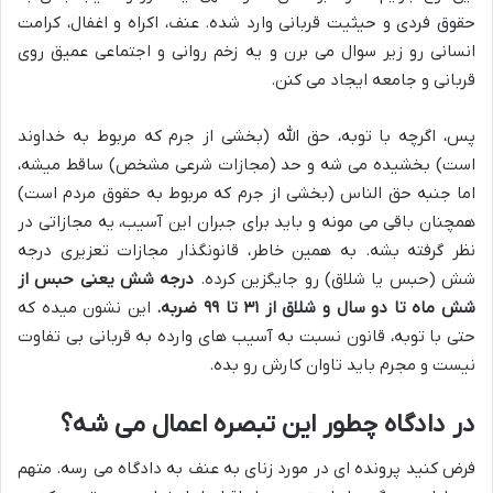
حقوق فردی و حیثیت قربانی وارد شده. عنف، اکراه و اغفال، کرامت
انسانی رو زیر سوال می برن و یه زخم روانی و اجتماعی عمیق روی
قربانی و جامعه ایجاد می کنن.
پس، اگرچه با توبه، حق الله (بخشی از جرم که مربوط به خداوند
است) بخشیده می شه و حد (مجازات شرعی مشخص) ساقط میشه،
اما جنبه حق الناس (بخشی از جرم که مربوط به حقوق مردم است)
همچنان باقی می مونه و باید برای جبران این آسیب، یه مجازاتی در
نظر گرفته بشه. به همین خاطر، قانونگذار مجازات تعزیری درجه
شش (حبس یا شلاق) رو جایگزین کرده.
درجه شش یعنی حبس از
شش ماه تا دو سال و شلاق از ۳۱ تا ۹۹ ضربه.
این نشون میده که
حتی با توبه، قانون نسبت به آسیب های وارده به قربانی بی تفاوت
نیست و مجرم باید تاوان کارش رو بده.
در دادگاه چطور این تبصره اعمال می شه؟
فرض کنید پرونده ای در مورد زنای به عنف به دادگاه می رسه. متهم