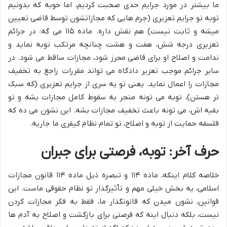
ما بیشتر در مورد جرایم حدی صحبت کردیم، اما خوبه که بدونیم
توبه تو جرایم تعزیری (جرم هایی که مجازاتشون توسط قاضی تعیین
میشه و ثابت نیست) هم نقش داره. ماده ۱۱۵ می گه: در جرائم
تعزیری درجه شش، هفت و هشت چنانچه مرتکب توبه نماید و
ندامت و اصلاح او برای قاضی محرز شود، مجازات ساقط می شود. در
سایر جرائم موجب تعزیر دادگاه می تواند مقررات راجع به تخفیف
مجازات را اعمال نماید. یعنی تو یه سری از جرایم تعزیری (که سبک
تر هستن)، توبه می تونه منجر به سقوط کامل مجازات بشه و تو
بقیه اش، می تونه باعث تخفیف مجازات بشه. این نشون می ده که
فلسفه حمایت از توبه و اصلاح، تو تمام نظام کیفری ما جاریه.
حرف آخر: توبه، فرصتی برای جبران
خلاصه کلام اینکه، ماده ۱۱۴ و تبصره ذیل ماده ۱۱۴ قانون مجازات
اسلامی، یه بخش خیلی مهم و تأثیرگذار تو نظام حقوقی ماست. این
قوانین، نشون میدن که قانونگذار ما، فقط به فکر مجازات کردن
نیست، بلکه دنبال اینه که فرصتی برای بازگشت و اصلاح به آدم ها