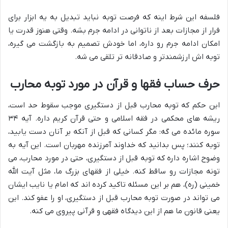
فلسفه این شرط اینه که فرصت توبه نباید تبدیل به یه ابزار برای
فرار از مجازات بعد از ناتوانی در ادامه جرم بشه. وقتی هنوز قدرت یا
امکان ادامه جرم رو داره، اما خودش تصمیم به بازگشت می گیره،
توبه اش ارزشمندتر و صادقانه تر تلقی می شه.
حرف حساب فقها و قرآن در مورد توبه محارب
این حکم که توبه محارب قبل از دستگیری موجب سقوط حد است،
ریشه های محکمی در فقه اسلامی و حتی قرآن کریم داره. آیه ۳۴
سوره مائده می گه: مگر کسانی که قبل از آنکه بر آنان دست یابید،
توبه کنند؛ پس بدانید که خداوند آمرزنده مهربان است. این آیه به
وضوح اشاره داره که توبه قبل از دستگیری، حتی در مورد محارب، می
تونه مجازات رو ساقط کنه. خیلی از فقهای بزرگ ما، مثل آیت الله
خمینی (ره)، هم بر این مسئله تاکید کرده اند که امام یا نایب ایشان
می تواند در صورت توبه محارب قبل از دستگیری، او را عفو کند. این
یعنی قانون ما هم از این دیدگاه فقهی و قرآنی پیروی می کنه.