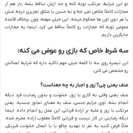
تو این شرایط، مرتکب توبه کنه و حد ازش ساقط بشه، باز هم از
مجازات کاملاً خلاص نمی شه و به حبس یا شلاق تعزیری درجه شش
یا هر دوی اون ها محکوم میشه. این خیلی مهمه، چون برخلاف قاعده
عمومی توبه که مجازات رو کاملاً ساقط می کرد، اینجا یه مجازات
جایگزین داریم.
سه شرط خاص که بازی رو عوض می کنه:
این تبصره روی سه تا کلمه خیلی مهم تاکید داره که شرایط اعمالش
رو مشخص می کنن:
عنف یعنی چی؟ زور و اجبار به چه معناست؟
عنف یعنی وقتی یه کاری با زور، خشونت و بدون رضایت فرد دیگه
انجام بشه. توی جرایم جنسی، عنف به معنای تجاوز جنسیه. یعنی
مرتکب با زور و غلبه بر اراده قربانی، این عمل رو انجام داده. اینجا
دیگه رضایتی در کار نیست و قربانی کاملاً مغلوب اراده مجرم شده.
مثلاً فرض کنید یه نفر با تهدید چاقو یا با اعمال خشونت فیزیکی،