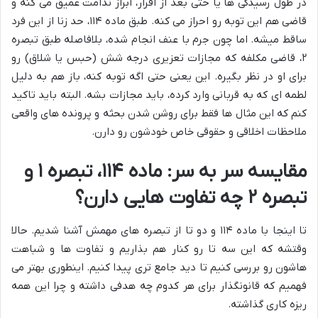
در طول رسیدگی ها یا حتی بعد از اقرار، ابراز ندامت عمیق می کنه و
قاضی هم این توبه رو احراز می کنه. طبق ماده ۱۱۴، حد زنا از این فرد
ساقط میشه. اما چون جرم با عنف انجام شده، بلافاصله طبق تبصره
۲، قاضی مکلفه که مجازات تعزیری درجه شش (حبس یا شلاق) رو
برای او در نظر بگیره. این یعنی حتی اگه توبه کنه، باز هم به دلیل
لطمه ای که به قربانی وارد کرده، باید مجازات بشه. البته باید تاکید
کنم که این مثال ها فقط برای روشن شدن بحثه و پرونده های واقعی
ملاحظات اخلاقی و حقوقی خاص خودشون رو دارن.
مقایسه سر به سر: ماده ۱۱۴، تبصره ۱ و
تبصره ۲ چه تفاوت هایی دارن؟
تا اینجا با ماده ۱۱۴ و دو تا از تبصره های مهمش آشنا شدیم. حالا
وقتشه که این سه تا رو کنار هم بذاریم و تفاوت ها و شباهت
هاشون رو بررسی کنیم تا دید جامع تری پیدا کنیم. اینطوری بهتر می
فهمیم که قانونگذار برای هر کدوم چه هدفی داشته و چرا این همه
ریزه کاری گذاشته.