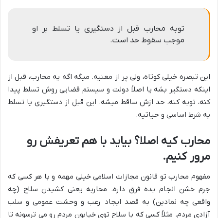
توبه محارب قبل از دستگیری یا تسلط بر او
موجب سقوط حد است.
این تبصره خیلی کوتاه، ولی پر از معنیه. میگه اگه یه محارب، قبل از
اینکه دستگیر بشه یا اصلاً دولت و سیستم قضایی روش تسلط پیدا
کنه، توبه کنه، حد ازش ساقط میشه. این قبل از دستگیری یا تسلط
یه شرط اساسی و حیاتیه.
محارب کیه اصلا؟ بیاید با هم تعریفش رو
مرور کنیم.
مفهوم محارب تو قانون مجازات اسلامی خیلی مهمه و با هر کسی که
جرم خشن انجام بده فرق داره. محاربه یعنی کشیدن سلاح (چه
واقعی چه نمادین) به قصد ایجاد رعب و وحشت عمومی و سلب
آزادی مردم. مثلاً کسی که با سلاح توی خیابون مردم رو می ترسونه تا