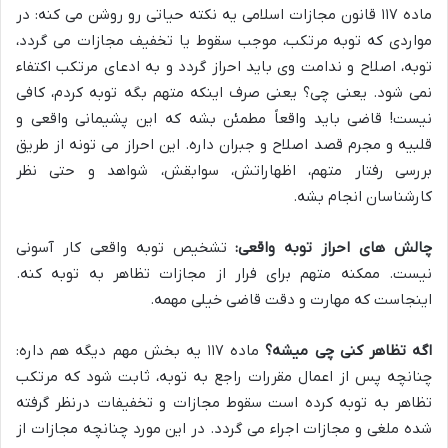
ماده ۱۱۷ قانون مجازات اسلامی یه نکته حیاتی رو روشن می کنه: در
مواردی که توبه مرتکب، موجب سقوط یا تخفیف مجازات می گردد،
توبه، اصلاح و ندامت وی باید احراز گردد و به ادعای مرتکب اکتفاء
نمی شود. یعنی چی؟ یعنی صرف اینکه متهم بگه توبه کردم، کافی
نیست! قاضی باید واقعاً مطمئن بشه که این پشیمانی واقعی و
قلبیه و مجرم قصد اصلاح و جبران داره. این احراز می تونه از طریق
بررسی رفتار متهم، اظهاراتش، سوابقش، شواهد و حتی نظر
کارشناسان انجام بشه.
چالش های احراز توبه واقعی:
تشخیص توبه واقعی کار آسونی
نیست. ممکنه متهم برای فرار از مجازات تظاهر به توبه کنه.
اینجاست که مهارت و دقت قاضی خیلی مهمه.
اگه تظاهر کنی چی میشه؟
ماده ۱۱۷ یه بخش مهم دیگه هم داره:
چنانچه پس از اعمال مقررات راجع به توبه، ثابت شود که مرتکب
تظاهر به توبه کرده است سقوط مجازات و تخفیفات درنظر گرفته
شده ملغی و مجازات اجراء می گردد. در این مورد چنانچه مجازات از