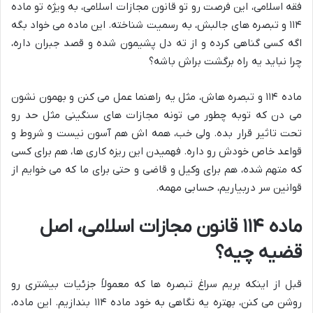
فقه اسلامی، این فرصت رو تو قانون مجازات اسلامی، به ویژه تو ماده
۱۱۴ و تبصره های جالبش، به رسمیت شناخته. این ماده می خواد بگه
اگه کسی گناهی کرده و از ته دل پشیمون شده و قصد جبران داره،
چرا نباید یه راه برگشت براش باشه؟
ماده ۱۱۴ و تبصره هاش، مثل یه راهنما عمل می کنن و بهمون نشون
می دن که توبه چطور می تونه مجازات های سنگینی مثل حد رو
تحت تاثیر قرار بده. ولی خب، همه اش هم آسون نیست و شروط و
قواعد خاص خودش رو داره. فهمیدن این ریزه کاری ها، هم برای کسی
که متهم شده، هم برای وکیل و قاضی و حتی برای ما که می خوایم از
قوانین سر دربیاریم، حسابی مهمه.
ماده ۱۱۴ قانون مجازات اسلامی، اصل
قضیه چیه؟
قبل از اینکه بریم سراغ تبصره ها که معمولاً جزئیات بیشتری رو
روشن می کنن، بهتره یه نگاهی به خود ماده ۱۱۴ بندازیم. این ماده،