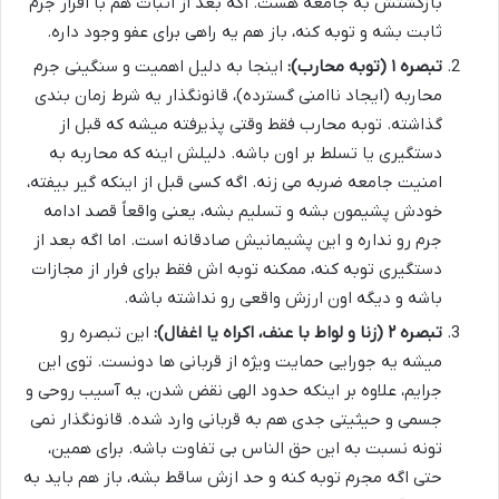
بازگشتش به جامعه هست. اگه بعد از اثبات هم با اقرار جرم
ثابت بشه و توبه کنه، باز هم یه راهی برای عفو وجود داره.
تبصره ۱ (توبه محارب):
اینجا به دلیل اهمیت و سنگینی جرم
محاربه (ایجاد ناامنی گسترده)، قانونگذار یه شرط زمان بندی
گذاشته. توبه محارب فقط وقتی پذیرفته میشه که قبل از
دستگیری یا تسلط بر اون باشه. دلیلش اینه که محاربه به
امنیت جامعه ضربه می زنه. اگه کسی قبل از اینکه گیر بیفته،
خودش پشیمون بشه و تسلیم بشه، یعنی واقعاً قصد ادامه
جرم رو نداره و این پشیمانیش صادقانه است. اما اگه بعد از
دستگیری توبه کنه، ممکنه توبه اش فقط برای فرار از مجازات
باشه و دیگه اون ارزش واقعی رو نداشته باشه.
تبصره ۲ (زنا و لواط با عنف، اکراه یا اغفال):
این تبصره رو
میشه یه جورایی حمایت ویژه از قربانی ها دونست. توی این
جرایم، علاوه بر اینکه حدود الهی نقض شدن، یه آسیب روحی و
جسمی و حیثیتی جدی هم به قربانی وارد شده. قانونگذار نمی
تونه نسبت به این حق الناس بی تفاوت باشه. برای همین،
حتی اگه مجرم توبه کنه و حد ازش ساقط بشه، باز هم باید به