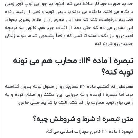
حد به صورت خودکار ساقط نمی شه. اینجا یه جورایی توپ توی زمین
دادگاه می افته. دادگاه می تونه با دیدن توبه واقعی، از رئیس قوه
قضاییه درخواست کنه که عفو این مجرم رو از مقام رهبری بخواد.
این نشون می ده که حتی بعد از اثبات جرم هم، قانون یه دریچه
امیدی رو باز نگه داشته تا کسی که واقعاً پشیمون شده، بتونه زندگی
جدیدی رو شروع کنه.
تبصره ۱ ماده ۱۱۴: محارب هم می تونه
توبه کنه؟
همونطور که گفتیم، ماده ۱۱۴ محاربه رو از شمول توبه بیرون گذاشته
بود. اما تبصره ۱ اومده و یه جورایی این استثنا رو اصلاح کرده و یه
راهی برای توبه محارب باز گذاشته، البته با شرایط خیلی خاص.
متن تبصره ۱: شرط و شروطش چیه؟
تبصره ۱ ماده ۱۱۴ قانون مجازات اسلامی می گه: