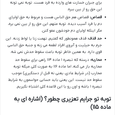
برای جبران خسارت های وارده به فرد هست. توبه نمی تونه
این حق رو از بین ببره.
قصاص:
قصاص هم حق الناس هست و مربوط به حق اولیای
دم یا فرد آسیب دیده. توبه متهم، این حق رو از بین نمی بره،
مگر اینکه اولیای دم خودشون عفو کنن.
حد قذف:
قذف همونطور که گفتیم، تهمت زنا یا لواط زدنه. این
جرم به حیثیت و آبروی افراد لطمه می زنه و جنبه حق الناسی
قوی داره. به همین خاطر توبه باعث سقوط حدش نمی شه.
محاربه:
درسته که تبصره ۱ ماده ۱۱۴ راهی برای سقوط حد
محاربه باز می کنه، اما ماده ۱۱۶ به صورت کلی میگه توبه
محارب (در شرایط عادی، یعنی نه قبل از دستگیری) موجب
سقوط حد نیست. این یعنی باید حسابی حواسمون به شرایط
تبصره ۱ باشه و اون رو با این قاعده کلی اشتباه نگیریم.
توبه تو جرایم تعزیری چطور؟ (اشاره ای به
ماده ۱۱۵)