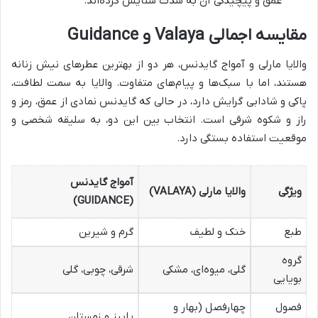
عمق و پیچیدگی آن به شدت ستایش کرده‌اند.
مقایسه اجمالی Valaya و Guidance
والایا مارلی و آمواج گایدنس، هر دو از بهترین عطرهای نیش زنانه
هستند، اما با سبک‌ها و پیام‌های متفاوت. والایا به سمت لطافت،
پاکی و شادابی گرایش دارد، در حالی که گایدنس نمادی از عمق، رمز و
راز و شکوه شرقی است. انتخاب بین این دو، به سلیقه شخصی و
موقعیت استفاده بستگی دارد.
آمواج گایدنس
ویژگی
والایا مارلی (VALAYA)
(GUIDANCE)
طبع
خنک و لطیف
گرم و شیرین
گروه
گلی، میوه‌ای، مشکی
شرقی، چوبی، گلی
بویایی
فصول
چهارفصل (بهار و
پاییز و زمستان