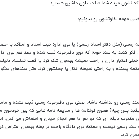
ه که نشون میده شما صاحب اون ماشین هستید.
خیلی مهمه تفاوتشون رو بدونیم:
سمی (مثل دفتر اسناد رسمی) یا توی اداره ثبت اسناد و املاک، با حضو
. فکر کنید یه سند خونه که توی دفترخونه ثبت شده و بعد هم توی ادار
 خیلی اعتبار دارن و راحت نمیشه بهشون شک کرد یا گفت تقلبیه. دلیل
کمه پسنده و به راحتی نمیشه انکار یا جعلشون کرد. مثل سندهای منگول
د رسمی رو نداشته باشه. یعنی توی دفترخونه رسمی ثبت نشده و مامو
میگید پس چیه؟ همون قولنامه ها و مبایعه نامه هایی که بین خودمون م
فق مکتوب دیگه ای که دو نفر با هم انجام میدن و امضاش می کنن. ای
زه سند رسمی نیست و ممکنه توی دادگاه راحت تر بشه بهشون اعتراض کرد
طرح کرد.