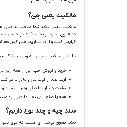
انواع سند تا سردرگم نشیم.
مالکیت یعنی چی؟
مالکیت، یعنی اینکه شما صاحب یه چیزی هست
که قانون اجازه میده! مثلاً یه خونه مال 
خرابش کنید و از نو بسازید. هیچ کس هم نم
حالا این مالکیت چطوری به وجود میاد؟ راه ه
خرید و فروش:
خب، این از همه رایج تر
ارث:
بعد از فوت پدر و مادر یا هر کسی
ساخت و ساز یا احیای زمین:
اگه یه زم
هبه یا صلح:
یکی به شما چیزی رو میبخ
سند چیه و چند نوع داریم؟
سند، همون نوشته ای هست که توی دعوا یا 