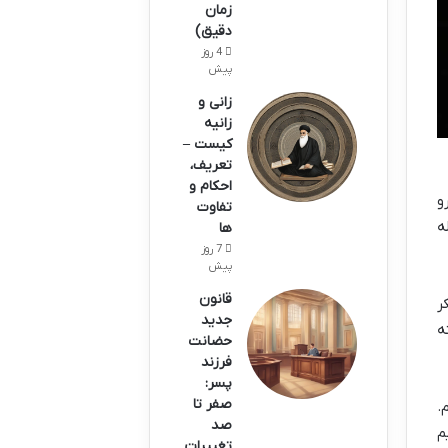
زمان
دقیق)
4 روز
پیش
زانی و
زانیه
کیست –
تعریف،
احکام و
و
تفاوت
ه
ها
7 روز
پیش
قانون
ر
جدید
ه
حضانت
فرزند
پسر:
صفر تا
.
صد
م
تغییرات