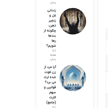
پیش
زندانی
غل و
زنجیر
ذهن:
چگونه از
بندها
رها
شویم؟
3
هفته
پیش
آیا مرد از
زن فوت
شده ارث
می برد؟
قوانین و
سهم
الارث
(جامع)
3