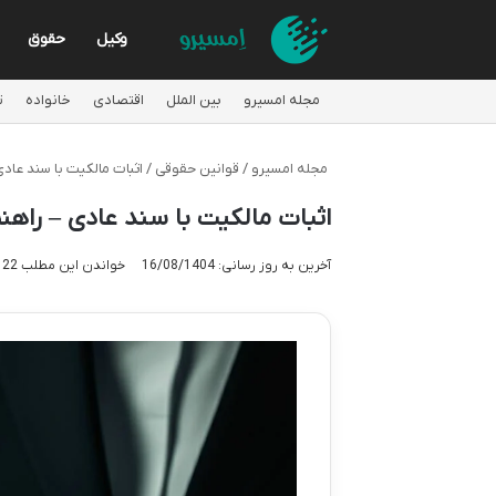
وکیل
حقوق
مجله امسیرو
بین الملل
اقتصادی
خانواده
ت
مجله امسیرو
/
قوانین حقوقی
/
اثبات مالکیت با سند عاد
اثبات مالکیت با سند عادی – راهن
آخرین به روز رسانی: 16/08/1404
خواندن این مطلب 22 دقیقه زمان میبرد