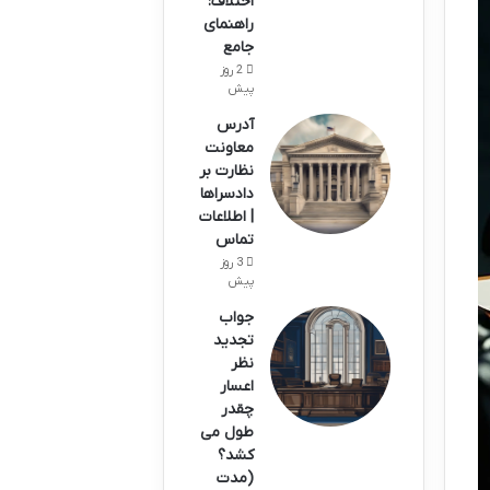
اختلاف:
راهنمای
جامع
2 روز
پیش
آدرس
معاونت
نظارت بر
دادسراها
| اطلاعات
تماس
3 روز
پیش
جواب
تجدید
نظر
اعسار
چقدر
طول می
کشد؟
(مدت