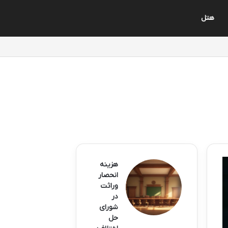
هتل
هزینه
انحصار
وراثت
در
شورای
حل