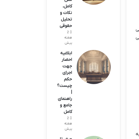
کامل،
نکات و
تحلیل
حقوقی
ی
2
ی
هفته
پیش
ابلاغیه
احضار
جهت
اجرای
حکم
چیست؟
|
راهنمای
جامع و
کامل
2
هفته
پیش
ه