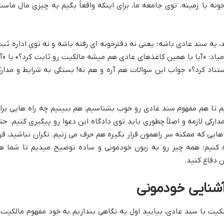
ونه یا زمینه. توی جامعه ما، برای اینکه واقعاً بگیم یه چیزی مال ماست
 یه سند عادی باشه؛ یعنی نه دفترخونه ای رفته باشه و نه توی اداره ثبت
د: «آیا با همین کاغذهای عادی هم میشه مالکیت رو ثابت کرد؟» یا «آی
اد کرد؟» جواب این سوالات هم آره و هم نه! بستگی به شرایط و مدار
یم تا هم مفهوم سند عادی رو خوب بشناسیم، هم ببینیم چه راه هایی برا
ارکی لازمه و اصلاً چطوری باید توی دادگاه این دعوا رو پیگیری کنیم. حت
ی که ممکنه سر راهمون قرار بگیره هم حرف می زنیم. نگران نباشید، قرا
نیم؛ همه چیز رو به زبون خودمونی و ساده توضیح میدیم تا شما ه
 دفاع کنید.
 آشنایی خودمونی
لکیت با سند عادی، بیایید اول یه نگاهی بندازیم به خود مفهوم مالکیت 