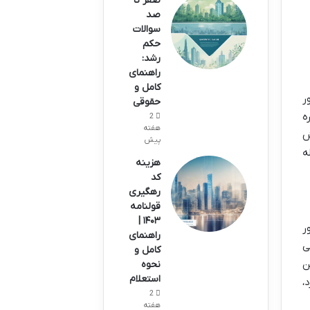
صفر تا
صد
سوالات
حکم
رشد:
راهنمای
کامل و
ر
حقوقی
ه
2
هفته
ش
پیش
ه
هزینه
کد
رهگیری
قولنامه
۱۴۰۳ |
ر
راهنمای
ی
کامل و
ن
نحوه
استعلام
،
2
هفته