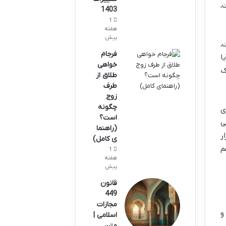
،
1403
1
هفته
پیش
،
فرجام
ا
خواهی
ک
طلاق از
طرف
زوج
چگونه
ی
است؟
ی
(راهنما
ر
ی کامل)
م
1
هفته
پیش
قانون
449
مجازات
و
اسلامی |
متن