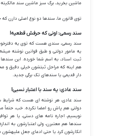
ماشین بخرید، برگ سبز ماشین سند مالکیت
توی قانون ما، سندها دو نوع اصلی دارن که 
سند رسمی: اونی که حرفش قطعیه!
سند رسمی، سندی هست که توی یه دفترخونه ر
یه مامور دولتی و طبق قوانین نوشته میشه
ثبت اسناد، به اسم شما خورده. این سندها
هم اینه که مراحل ثبتشون خیلی دقیق و مح
دار قدیمی یا سندهای تک برگی جدید.
سند عادی: یه سند با اعتبار نسبی!
سند عادی، هر نوشته ای هست که شرایط سن
دولتی هم پاش رو امضا نکرده. خب، حتماً 
نویسیم، اجاره نامه های دستی، یا هر توا
سندها هم معتبرن، ولی اعتبارشون به اندا
انکارشون کرد یا حتی ادعای جعل علیهشون م