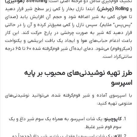
تکنیک فوم‌گیری شامل دو مرحله اصلی است:
Stretching (هواگیری)
و
Rolling (چرخش)
. ابتدا نازل بخار را کمی زیر سطح شیر قرار دهید
تا هوای کمی به شیر اضافه شود و حجم آن افزایش یابد (صدای
“پس‌پس” ملایم). سپس نازل را کمی عمیق‌تر کرده و آن را در حالتی
قرار دهید که شیر به صورت چرخشی در پارچ حرکت کند. این کار
باعث ادغام حباب‌های هوا و ایجاد یک بافت ابریشمی و یکنواخت
(میکروفوم) می‌شود. دمای ایده‌آل شیر فوم‌گرفته شده ۶۰ تا ۶۵ درجه
سانتی‌گراد است.
طرز تهیه نوشیدنی‌های محبوب بر پایه
اسپرسو
با اسپرسوی آماده و شیر فوم‌گرفته شده، می‌توانید نوشیدنی‌های
متنوعی تهیه کنید:
کاپوچینو:
یک شات اسپرسو، به همراه یک سوم شیر داغ و یک
سوم فوم شیر غلیظ.
لاته:
یک شات اسپرسو با مقدار بیشتری شیر داغ (حدوداً دو