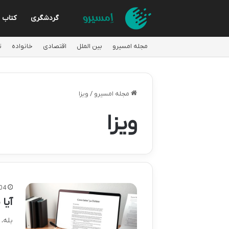
گردشگری
کتاب
مجله امسیرو
بین الملل
اقتصادی
خانواده
ت
مجله امسیرو
/
ویزا
ویزا
04
آیا 
بله، 