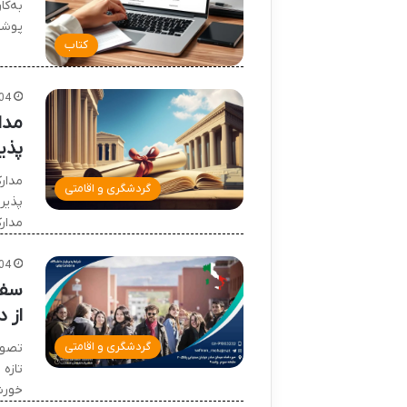
به‌ک
پوشش
کتاب
04
مدا
پذی
مدار
گردشگری و اقامتی
پذیر
مدار
04
سفر
از د
گردشگری و اقامتی
تصور
تازه
خورش