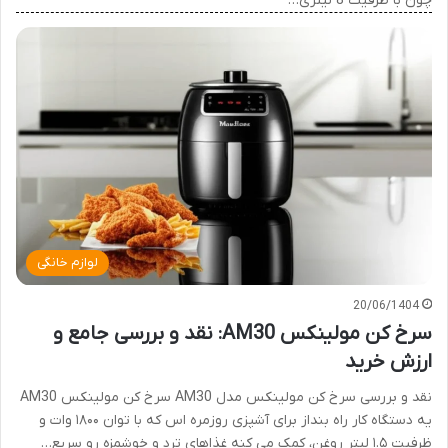
چون با ظرفیت 8 لیتری…
لوازم خانگی
20/06/1404
سرخ کن مولینکس AM30: نقد و بررسی جامع و
ارزش خرید
نقد و بررسی سرخ کن مولینکس مدل AM30 سرخ کن مولینکس AM30
یه دستگاه کار راه بنداز برای آشپزی روزمره اس که با توان ۱۸۰۰ وات و
ظرفیت ۱.۵ لیتر روغن، کمک می کنه غذاهای ترد و خوشمزه رو سریع…