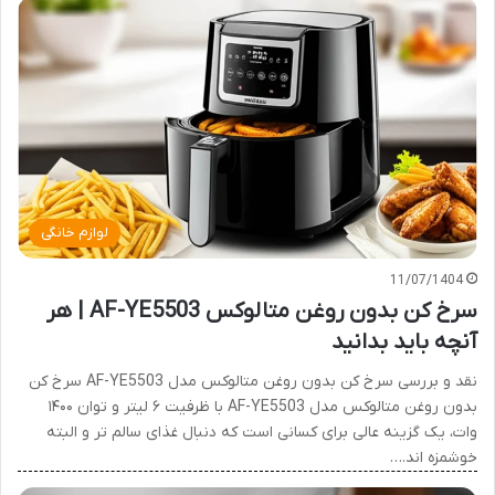
لوازم خانگی
11/07/1404
سرخ کن بدون روغن متالوکس AF-YE5503 | هر
آنچه باید بدانید
نقد و بررسی سرخ کن بدون روغن متالوکس مدل AF-YE5503 سرخ کن
بدون روغن متالوکس مدل AF-YE5503 با ظرفیت ۶ لیتر و توان ۱۴۰۰
وات، یک گزینه عالی برای کسانی است که دنبال غذای سالم تر و البته
خوشمزه اند.…