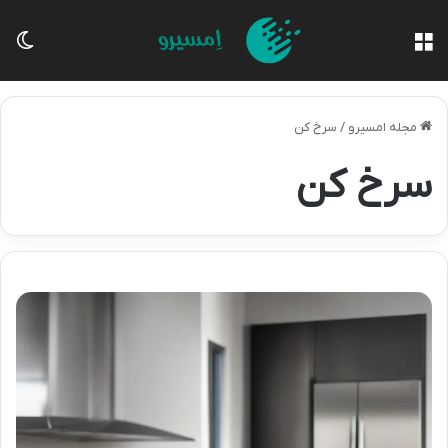
منو
تغی
مجله امسیرو
/
سرخ کن
سرخ کن