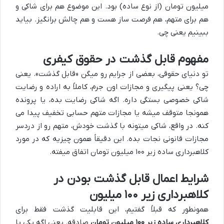
میلیون تومان (از نوع ساده) بود. این موضوع هم برای شاکی و
هم برای متهم، هم فرصت ساز هست و هم چالش برانگیز. بیاید
ببینیم یعنی چی.
مفهوم قابل گذشت در حقوق کیفری
تو دنیای حقوقی، بعضی از جرایم رو میگن «قابل گذشت». یعنی
چی؟ یعنی پیگیری و مجازات اون جرم، کاملاً به اراده و رضایت
شاکی خصوصی بستگی داره. اگه شاکی رضایت بده، یا پرونده
همونجا متوقف میشه یا مجازات متهم حسابی تخفیف پیدا می
کنه. در واقع، شاکی میتونه با گذشت خودش، متهم رو از دردسر
مجازات قانونی نجات بده. این دقیقاً همون چیزیه که در مورد
کلاهبرداری ساده زیر ۱۰۰ میلیون تومان اتفاق میفته.
شرایط اعمال قابل گذشت بودن در
کلاهبرداری زیر ۱۰۰ میلیون
همونطور که قبلاً گفتیم، این قابلیت گذشت فقط برای
کلاهبرداری ساده زیر ۱۰۰ میلیون تومان
صادقه. یعنی اگه یکی با