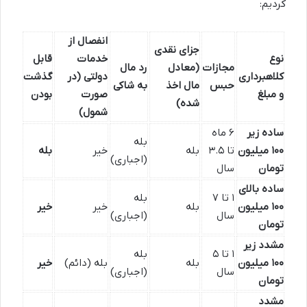
کردیم:
انفصال از
جزای نقدی
نوع
خدمات
قابل
مجازات
(معادل
رد مال
کلاهبرداری
دولتی (در
گذشت
حبس
مال اخذ
به شاکی
و مبلغ
صورت
بودن
شده)
شمول)
ساده زیر
۶ ماه
بله
۱۰۰ میلیون
تا ۳.۵
بله
خیر
بله
(اجباری)
تومان
سال
ساده بالای
۱ تا ۷
بله
۱۰۰ میلیون
بله
خیر
خیر
سال
(اجباری)
تومان
مشدد زیر
۱ تا ۵
بله
۱۰۰ میلیون
بله
بله (دائم)
خیر
سال
(اجباری)
تومان
مشدد