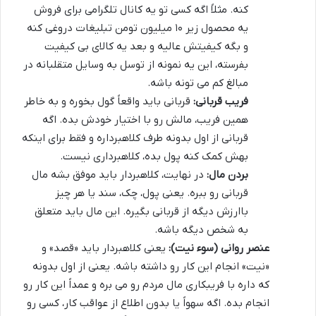
کنه. مثلاً اگه کسی تو یه کانال تلگرامی برای فروش
یه محصول زیر ۱۰ میلیون تومن تبلیغات دروغی کنه
و بگه کیفیتش عالیه و بعد یه کالای بی کیفیت
بفرسته، این یه نمونه از توسل به وسایل متقلبانه در
مبالغ کم می تونه باشه.
فریب قربانی:
قربانی باید واقعاً گول بخوره و به خاطر
همین فریب، مالش رو با اختیار خودش بده. اگه
قربانی از اول بدونه طرف کلاهبرداره و فقط برای اینکه
بهش کمک کنه پول بده، کلاهبرداری نیست.
بردن مال:
در نهایت، کلاهبردار باید موفق بشه مال
قربانی رو ببره. یعنی پول، چک، سند یا هر چیز
باارزش دیگه از قربانی بگیره. این مال باید متعلق
به شخص دیگه باشه.
عنصر روانی (سوء نیت):
یعنی کلاهبردار باید «قصد» و
«نیت» انجام این کار رو داشته باشه. یعنی از اول بدونه
که داره با فریبکاری مال مردم رو می بره و عمداً این کار رو
انجام بده. اگه سهواً یا بدون اطلاع از عواقب کار، کسی رو