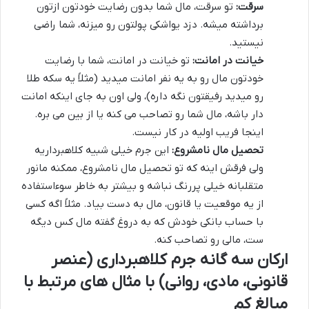
سرقت:
تو سرقت، مال شما بدون رضایت خودتون ازتون
برداشته میشه. دزد یواشکی پولتون رو میزنه، شما راضی
نیستید.
خیانت در امانت:
تو خیانت در امانت، شما با رضایت
خودتون مال رو به یه نفر امانت میدید (مثلاً یه سکه طلا
رو میدید رفیقتون نگه داره)، ولی اون به جای اینکه امانت
دار باشه، مال شما رو تصاحب می کنه یا از بین می بره.
اینجا فریب اولیه در کار نیست.
تحصیل مال نامشروع:
این جرم خیلی شبیه کلاهبرداریه
ولی فرقش اینه که تو تحصیل مال نامشروع، ممکنه مانور
متقلبانه خیلی پررنگ نباشه و بیشتر به خاطر سوءاستفاده
از یه موقعیت یا قانون، مال به دست بیاد. مثلاً اگه کسی
با حساب بانکی خودش که به دروغ گفته مال کس دیگه
ست، مالی رو تصاحب کنه.
ارکان سه گانه جرم کلاهبرداری (عنصر
قانونی، مادی، روانی) با مثال های مرتبط با
مبالغ کم