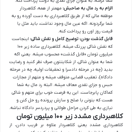
شما گرفته، به عنوان جزای نقدی به دولت پرداخت کنه.
الزام به رد مال به صاحبش:
مهمتر از همه، کلاهبردار
موظفه مالی که از طریق کلاهبرداری به دست آورده رو به
شما برگردونه. اگه عین مال وجود نداشت، باید مثل یا
قیمت روز اون رو پرداخت کنه.
قابل گذشت بودن: توضیح کامل و نقش شاکی:
اینجاست
که نقش شاکی پررنگ میشه. کلاهبرداری ساده زیر ۱۰۰
میلیون تومان «قابل گذشت» محسوب میشه. یعنی اگه
شما به عنوان شاکی، از شکایتتون صرف نظر کنید و رضایت
بدید (چه در مرحله دادسرا و تحقیقات اولیه، چه در مرحله
دادگاه)، تعقیب قضایی متوقف میشه و متهم از مجازات
حبس و جزای نقدی معاف میشه. البته رد مال به شما
کماکان پابرجاست. این یه فرصت خوب برای متهم و شاکی
هست که بتونن با صلح و سازش پرونده رو حل کنن و
نیازی به طی کردن مراحل طولانی و پردردسر دادگاه نباشه.
کلاهبرداری مشدد زیر ۱۰۰ میلیون تومان
کلاهبرداری مشدد یعنی کلاهبردار علاوه بر فریب دادن، از