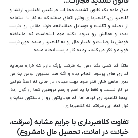
قانون تشدید مجازات…
طبق ماده یک قانون تشدید مجازات مرتکبین اختلاس، ارتشا و
کلاهبرداری، کلاهبرداری وقتی اتفاق میفته که یه نفر با استفاده
از «حیله و تقلب» و «وسایل متقلبانه»، طرف مقابل رو «فریب
بده» و «مالش رو ببره». نکته مهم اینجاست که مالباخته
خودش با رضایت و اختیار مال رو به کلاهبردار میده، چون فریب
خورده و فکر می کنه داره یه کار درست انجام میده.
مثلاً اگه کسی بگه «من یه شرکت بزرگ دارم که قراره سرمایه
گذاری های پرسود انجام بده و اگه صد میلیون تومن به من
بدی، ماهی فلان قدر سود بهت میدم» در حالی که اصلاً شرکتی
در کار نیست و فقط با یه اسم و رسم دروغین شما رو گول زده،
اینجا کلاهبرداری کرده. اما اگه موبایلتون رو از دستتون بقاپه و
فرار کنه، این سرقته، نه کلاهبرداری.
تفاوت کلاهبرداری با جرایم مشابه (سرقت،
خیانت در امانت، تحصیل مال نامشروع)