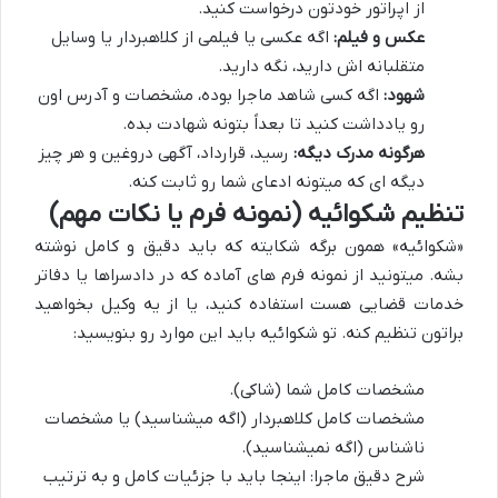
از اپراتور خودتون درخواست کنید.
عکس و فیلم:
اگه عکسی یا فیلمی از کلاهبردار یا وسایل
متقلبانه اش دارید، نگه دارید.
شهود:
اگه کسی شاهد ماجرا بوده، مشخصات و آدرس اون
رو یادداشت کنید تا بعداً بتونه شهادت بده.
هرگونه مدرک دیگه:
رسید، قرارداد، آگهی دروغین و هر چیز
دیگه ای که میتونه ادعای شما رو ثابت کنه.
تنظیم شکوائیه (نمونه فرم یا نکات مهم)
«شکوائیه» همون برگه شکایته که باید دقیق و کامل نوشته
بشه. میتونید از نمونه فرم های آماده که در دادسراها یا دفاتر
خدمات قضایی هست استفاده کنید، یا از یه وکیل بخواهید
براتون تنظیم کنه. تو شکوائیه باید این موارد رو بنویسید:
مشخصات کامل شما (شاکی).
مشخصات کامل کلاهبردار (اگه میشناسید) یا مشخصات
ناشناس (اگه نمیشناسید).
شرح دقیق ماجرا: اینجا باید با جزئیات کامل و به ترتیب