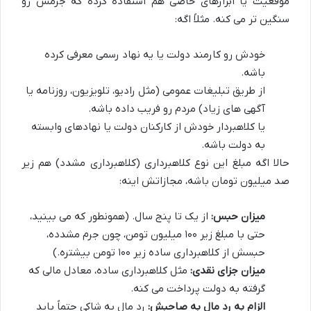
موقعیت یا ابزارهای خاصی هم استفاده کرده که جرمش رو
سنگین تر می کنه. مثلاً اگه:
خودش رو کارمند دولت یا یه نهاد رسمی معرفی کرده
باشه.
از طریق تبلیغات عمومی (مثل رادیو، تلویزیون، روزنامه یا
آگهی های زیاد) مردم رو فریب داده باشه.
یا کلاهبردار خودش از کارکنان دولت یا نهادهای وابسته
به دولت باشه.
حالا اگه مبلغ این نوع کلاهبرداری (کلاهبرداری مشدد) هم زیر
صد میلیون تومان باشه، مجازاتش اینه:
میزان حبس:
از یک تا پنج سال. (همونطور که می بینید،
حتی با مبلغ زیر ۱۰۰ میلیون تومن، چون جرم مشدده،
حبسش از کلاهبرداری ساده زیر ۱۰۰ تومن بیشتره.)
میزان جزای نقدی:
مثل کلاهبرداری ساده، معادل مالی که
گرفته به دولت پرداخت می کنه.
الزام به رد مال به صاحبش:
رد مال به شاکی حتماً باید