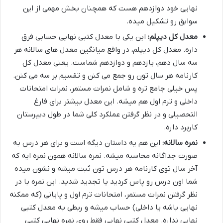
نهایی خود دوازدهم هست که همچنان بخش مهمی از این
سوابق رو تشکیل میده.
معدل کل دیپلم:
این یکی با معدل کتبی نهایی حسابی فرق
داره. معدل کل دیپلم، در واقع میانگین معدل های سالانه هر
سه سال دهم، یازدهم و دوازدهم شماست. یعنی معدل کل
کارنامه هر سال تون رو جمع می کنن و تقسیم بر سه می کنن.
پس خیلی جامع تره و شامل نمرات مستمر، نمرات امتحانات
داخلی و ترم اول هم میشه. این معدل بیشتر برای فارغ
التحصیلی و در نظر گرفتن عملکرد کلی شما در طول دبیرستان
کاربرد داره.
نمره سالانه:
این هم یه داستان دیگه است و برای هر درس به
صورت جداگانه محاسبه میشه. نمره سالانه همون نمره ایه که
آخر سال توی کارنامه هر درس تون ثبت میشه و نشون میده
شما اون درس رو پاس کردید یا تجدید شدید. این نمره با در
نظر گرفتن نمرات مستمر، امتحانات ترم اول و پایانی (که ممکنه
نهایی باشه یا داخلی) حساب میشه و ربطی به معدل کتبی
نهایی نداره. معدل کتبی نهایی فقط روی نمره نهایی کتبی