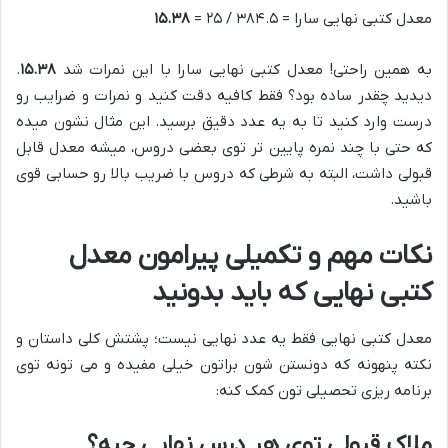
معدل کتبی نهایی سارا = ۳۸۴.۵ / ۲۵ =
۱۵.۳۸
به همین راحتی! معدل کتبی نهایی سارا با این نمرات شد
۱۵.۳۸
.
دیدید چقدر ساده بود؟ فقط کافیه دقت کنید و نمرات و ضرایب رو
درست وارد کنید تا به یه عدد دقیق برسید. این مثال نشون میده
که حتی با چند نمره پایین تر توی بعضی دروس، میشه معدل قابل
قبولی داشت، البته به شرطی که دروس با ضریب بالا رو حسابی قوی
باشید.
نکات مهم و تکمیلی پیرامون معدل
کتبی نهایی که باید بدونید
معدل کتبی نهایی فقط یه عدد نهایی نیست؛ پشتش کلی داستان و
نکته پنهونه که دونستن شون براتون خیلی مفیده و می تونه توی
برنامه ریزی تحصیلی تون کمک کنه:
ملاک قبولی توی هر درس نهایی چیه؟