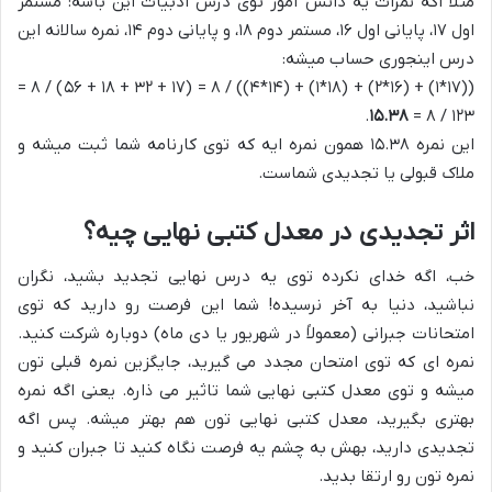
مثلاً اگه نمرات یه دانش آموز توی درس ادبیات این باشه: مستمر
اول ۱۷، پایانی اول ۱۶، مستمر دوم ۱۸، و پایانی دوم ۱۴، نمره سالانه این
درس اینجوری حساب میشه:
((۱۷*۱) + (۱۶*۲) + (۱۸*۱) + (۱۴*۴)) / ۸ = (۱۷ + ۳۲ + ۱۸ + ۵۶) / ۸ =
.
۱۵.۳۸
۱۲۳ / ۸ =
این نمره ۱۵.۳۸ همون نمره ایه که توی کارنامه شما ثبت میشه و
ملاک قبولی یا تجدیدی شماست.
اثر تجدیدی در معدل کتبی نهایی چیه؟
خب، اگه خدای نکرده توی یه درس نهایی تجدید بشید، نگران
نباشید، دنیا به آخر نرسیده! شما این فرصت رو دارید که توی
امتحانات جبرانی (معمولاً در شهریور یا دی ماه) دوباره شرکت کنید.
نمره ای که توی امتحان مجدد می گیرید، جایگزین نمره قبلی تون
میشه و توی معدل کتبی نهایی شما تاثیر می ذاره. یعنی اگه نمره
بهتری بگیرید، معدل کتبی نهایی تون هم بهتر میشه. پس اگه
تجدیدی دارید، بهش به چشم یه فرصت نگاه کنید تا جبران کنید و
نمره تون رو ارتقا بدید.