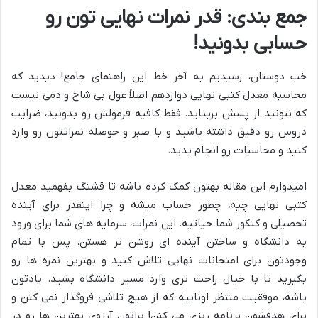
جمع بندی: قدر نمرات نهایی تون رو
حسابی بدونید!
خب دوستان، رسیدیم به آخر خط این راهنمای جامع! دیدید که
محاسبه معدل کتبی نهایی دوازدهم اصلاً غول بی شاخ و دمی نیست
که نتونید از پسش بربیاید. فقط کافیه فرمولش رو بدونید، ضرایب
دروس رو دقیق داشته باشید و با صبر و حوصله نمراتتون رو وارد
کنید و محاسبات رو انجام بدید.
امیدوارم این مقاله بهتون کمک کرده باشه تا قشنگ بفهمید معدل
کتبی نهایی چیه، چطور حساب میشه و چرا اینقدر برای آینده
تحصیلی و کنکور شما حیاتیه. این نمرات، سرمایه های شما برای ورود
به دانشگاه و ساختن آینده ای روشن تر هستن. پس با تمام
وجودتون برای امتحانات نهایی تلاش کنید و بهترین نمره ها رو
بگیرید تا با خیال راحت تری وارد مسیر دانشگاه بشید. یادتون
باشه، موفقیت منتظر اوناییه که از هیچ تلاشی فروگذار نمی کنن و
برای هدفشون برنامه ریزی می کنن! براتون آرزوی بهترین ها رو در