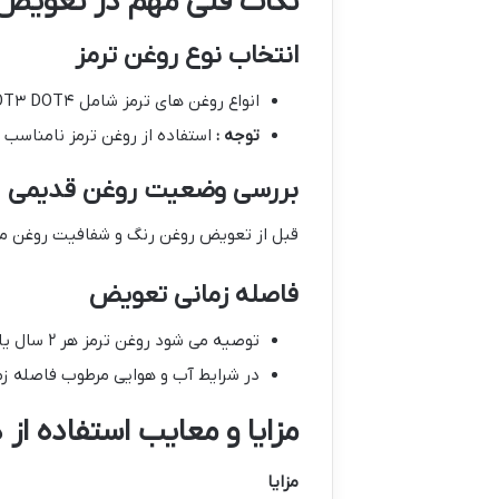
نکات فنی مهم در تعویض 
انتخاب نوع روغن ترمز
انواع روغن های ترمز شامل DOT۳ DOT۴ و DOT۵ هستند که هر کدام خصوصیات و کاربردهای خاصی دارند.
توجه :
استفاده از روغن ترمز نامناسب 
بررسی وضعیت روغن قدیمی
قبل از تعویض روغن رنگ و شفافیت روغن مو
فاصله زمانی تعویض
توصیه می شود روغن ترمز هر ۲ سال یا بعد از طی مسافت حدود ۴۰,۰۰۰ کیلومتر تعویض شود.
در شرایط آب و هوایی مرطوب فاصله زم
مزایا و معایب استفاده ا
مزایا