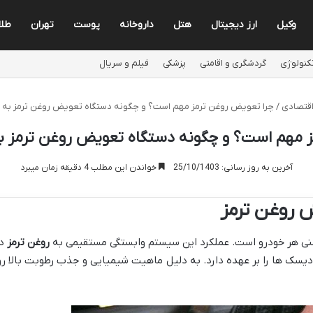
وکیل
ارز دیجیتال
هتل
داروخانه
پوست
تهران
طلا
کنولوژی
گردشگری و اقامتی
پزشکی
فیلم و سریال
قتصادی
/
چرا تعویض روغن ترمز مهم است؟ و چگونه دستگاه تعویض روغن ترمز به 
ز مهم است؟ و چگونه دستگاه تعویض روغن ترمز ب
آخرین به روز رسانی: 25/10/1403
خواندن این مطلب 4 دقیقه زمان میبرد
 روغن ترمز
نی هر خودرو است. عملکرد این سیستم وابستگی مستقیمی به
روغن ترمز
دا
 و دیسک ها را بر عهده دارد. به دلیل ماهیت شیمیایی و جذب رطوبت بالا ر