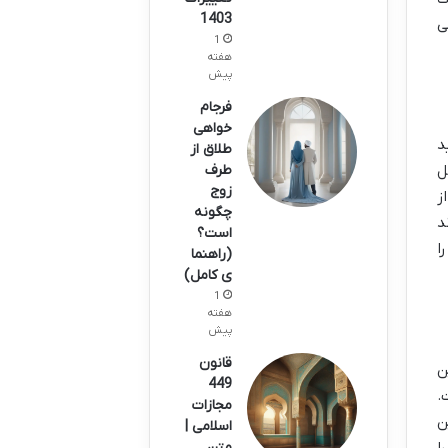
1403
ی
1
هفته
پیش
فرجام
خواهی
د
طلاق از
طرف
ل
زوج
ز
چگونه
د
است؟
ا
(راهنما
ی کامل)
1
هفته
پیش
قانون
ن
449
.
مجازات
ن
اسلامی |
ا
متن