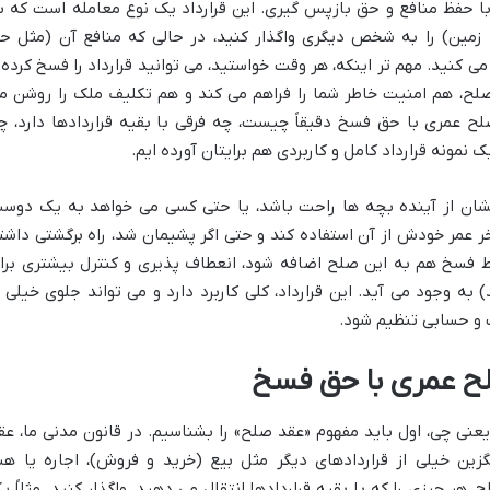
با حفظ منافع و حق بازپس گیری. این قرارداد یک نوع معامله است که ب
 زمین) را به شخص دیگری واگذار کنید، در حالی که منافع آن (مثل ح
می کنید. مهم تر اینکه، هر وقت خواستید، می توانید قرارداد را فسخ کرده 
 صلح، هم امنیت خاطر شما را فراهم می کند و هم تکلیف ملک را روشن م
لح عمری با حق فسخ دقیقاً چیست، چه فرقی با بقیه قراردادها دارد، چ
نمونه قرارداد کامل و کاربردی هم برایتان آورده ایم.
الشان از آینده بچه ها راحت باشد، یا حتی کسی می خواهد به یک دوس
 عمر خودش از آن استفاده کند و حتی اگر پشیمان شد، راه برگشتی داشت
رط فسخ هم به این صلح اضافه شود، انعطاف پذیری و کنترل بیشتری برا
 وجود می آید. این قرارداد، کلی کاربرد دارد و می تواند جلوی خیلی ا
 و حسابی تنظیم شود.
لح عمری با حق فسخ
نی چی، اول باید مفهوم «عقد صلح» را بشناسیم. در قانون مدنی ما، عق
ن خیلی از قراردادهای دیگر مثل بیع (خرید و فروش)، اجاره یا هب
هر چیزی را که با بقیه قراردادها انتقال می دهید، واگذار کنید. مثلاً ی