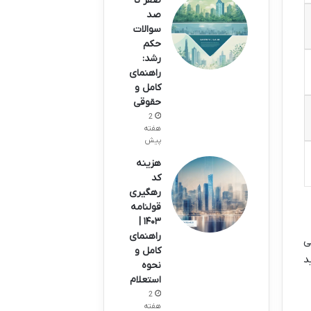
صفر تا
صد
سوالات
حکم
رشد:
راهنمای
کامل و
حقوقی
2
هفته
پیش
هزینه
کد
رهگیری
قولنامه
۱۴۰۳ |
راهنمای
ی
کامل و
د
نحوه
استعلام
2
هفته