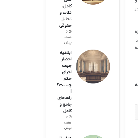
کامل،
ر
نکات و
تحلیل
حقوقی
ه
2
هفته
،
پیش
ه
ابلاغیه
احضار
جهت
اجرای
حکم
ه
چیست؟
|
راهنمای
جامع و
کامل
2
هفته
پیش