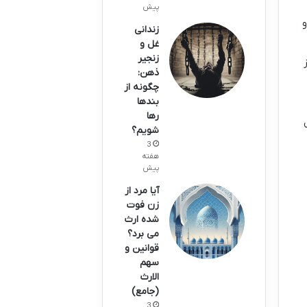
پیش
و
زندانی
غل و
زنجیر
ذهن:
چگونه از
بندها
رها
شویم؟
3
هفته
پیش
آیا مرد از
زن فوت
شده ارث
می برد؟
قوانین و
سهم
الارث
(جامع)
3