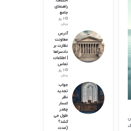
اختلاف:
راهنمای
جامع
3 روز
پیش
آدرس
معاونت
نظارت بر
دادسراها
| اطلاعات
تماس
3 روز
پیش
جواب
تجدید
نظر
اعسار
چقدر
طول می
ن
کشد؟
ک
(مدت