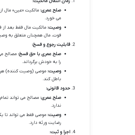
زمان انتقال مالکیت:
صلح عمری:
مالکیت «عین» مال از 
می خورد.
وصیت:
مالکیت مال فقط بعد از ف
فوت، مال همچنان متعلق به وصی
قابلیت رجوع و فسخ:
صلح عمری با حق فسخ:
مصالح می 
را به خودش برگرداند.
وصیت:
موصی (وصیت کننده) هر زم
باطل کند.
حدود قانونی:
صلح عمری:
مصالح می تواند تمام 
ندارد.
وصیت:
موصی فقط می تواند تا یک 
رضایت ورثه دارد.
اجرا و ثبت: