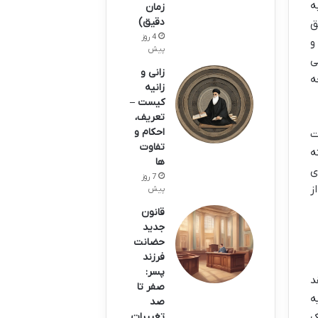
ه
زمان
دقیق)
ق
4 روز
و
پیش
ی
زانی و
ه
زانیه
کیست –
تعریف،
احکام و
ت
تفاوت
ه
ها
ی
7 روز
ز
پیش
قانون
جدید
حضانت
فرزند
پسر:
د
صفر تا
ه
صد
ک
تغییرات