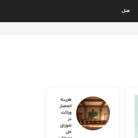
هتل
هزینه
انحصار
وراثت
در
شورای
حل