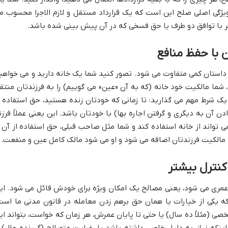
ویژگی اصلی صلح این است که یک قرارداد مستقل و لازم الاجرا محسوب م
مگر با توافق دو طرف یا حق فسخی که در آن پیش بینی شده باشد.
 با حفظ منافع
 داستان کمی متفاوت می شود. تصور کنید شما یک خانه دارید و می خواهی
 شما مالکیت خود خانه (که به آن «عین» می گوییم) را به فرزندتان منتق
 یک شرط مهم می گذارید: تا زمانی که خودتان زنده هستید، حق استفاده ا
دن آن به دیگری و گرفتن اجاره بها) با خودتان باشد. این یعنی عملاً فرزن
ی تواند از خانه استفاده کند و شما مثل صاحب قبلی، حق استفاده از آن ر
ه مالکیت فرزندتان اضافه می شود و او می شود مالک کامل عین و منفعت.
کنترل بیشتر
مری می شود، یعنی مصالح یک امکان ویژه برای خودش قائل می شود. ای
 یکی از خیارات یا همان حق برهم زدن معامله در قانون مدنی ما است
ی (مثلاً ده سال) یا حتی تا پایان عمرش، هر زمان که خواست، بتواند ای
اینکه نیاز به دلیل خاصی داشته باشد یا رضایت متصالح (گیرنده مال) ر