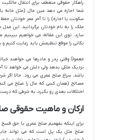
راهکار حقوقی منعطف برای انتقال مالکیت 
شما اجازه می دهد عین مال (مثل خانه یا
سکونت یا اجاره) را تا آخر عمر خودتان حفظ 
ملک را به نام خودتان برگردانید. این مدل
سازد. توی این مقاله، می خواهیم ببینیم ص
نکاتی را موقع تنظیمش باید رعایت کنیم و یک 
معمولاً وقتی پدر و مادرها می خواهند خی
نزدیک ملکی بدهد ولی دلش می خواهد تا آخر
باشد، سراغ صلح عمری می رود. حالا اگر ش
مصالح (همان کسی که مال را صلح می کند) به
اختلافات بعدی رو بگیرد، به شرطی که درست
ارکان و ماهیت حقوقی ص
برای اینکه بفهمیم صلح عمری با حق فسخ یع
صلح مثل یک پل است که می تواند جایگزی
(بخشیدن) شود. یعنی شما می توانید با صلح، 