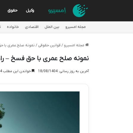
وکیل
حقوق
مجله امسیرو
بین الملل
اقتصادی
خانواده
ت
مجله امسیرو
/
قوانین حقوقی
/
نمونه صلح عمری با حق
نمونه صلح عمری با حق فسخ – را
آخرین به روز رسانی: 18/08/1404
خواندن این مطلب 24 دقیقه زمان میبرد