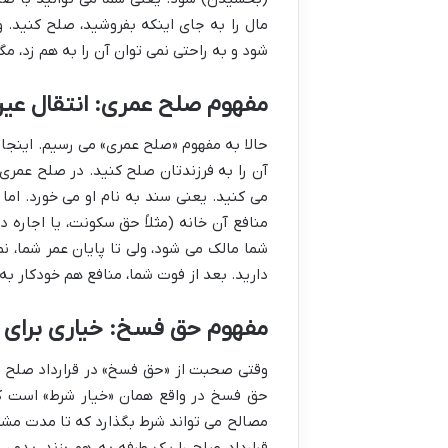
مال را به جای اینکه بفروشید، صلح کنید. 
شود و به راحتی نمی توان آن را به هم زد، 
مفهوم صلح عمری: انتقال عین
حالا به مفهوم «صلح عمری» می رسیم. اینجا
آن را به فرزندتان صلح کنید. در صلح عمری،
می کنید. یعنی سند به نام او می خورد. اما
منافع آن خانه (مثلاً حق سکونت، یا اجاره دا
شما مالک می شود، ولی تا پایان عمر شما، نم
دارید. بعد از فوت شما، منافع هم خودکار ب
مفهوم حق فسخ: خیاری برای 
وقتی صحبت از «حق فسخ» در قرارداد صلح ع
حق فسخ در واقع همان «خیار شرط» است که
مصالح می تواند شرط بگذارد که تا مدت مشخص
قرارداد صلح را یک طرفه به هم بزند، بدون 