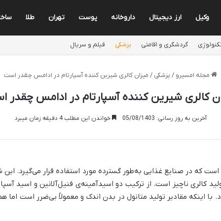
وکیل
ارز دیجیتال
داروخانه
پوست
تهران
طلا
ساخت
کنولوژی
گردشگری و اقامتی
پزشکی
فیلم و سریال
مجله امسیرو
/
پزشکی
/
میزان کالری شیرین کننده آسپارتام در ادامس چقدر است
ان کالری شیرین کننده آسپارتام در ادامس چقدر ا
آخرین به روز رسانی: 05/08/1403
خواندن این مطلب 4 دقیقه زمان میبرد
ولید کالری ناچیز است. از ترکیب دو اسیدآمینه‌ی فنیل‌آلانین و اسید آ
. با اینکه مقادیر تولید متانول در بدن اندک و معمولاً بی‌ضرر است اما ه